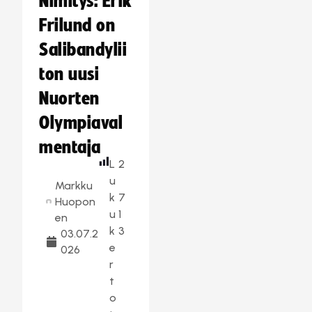
Nimitys: Erik
Frilund on
Salibandylii
ton uusi
Nuorten
Olympiaval
mentaja
L
2
u
Markku
k
7
Huopon
u
1
en
k
3
03.07.2
e
026
r
t
o