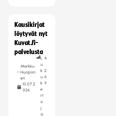
Kausikirjat
löytyvät nyt
Kuvat.fi-
palvelusta
L
4
u
Markku
k
2
Huopon
u
6
en
k
9
10.07.2
e
026
rt
o
j
a: