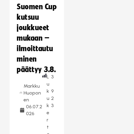
Suomen Cup
kutsuu
joukkueet
mukaan –
ilmoittautu
minen
päättyy 3.8.
L
3
u
Markku
k
9
Huopon
u
2
en
k
3
06.07.2
e
026
r
t