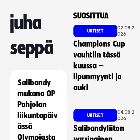
SUOSITTUA
juha
02.08.2
UUTISET
026
seppä
Champions Cup
vauhtiin tässä
kuussa –
lipunmyynti jo
Salibandy
auki
mukana OP
Pohjolan
04.08.2
liikuntapäiv
UUTISET
026
ässä
Salibandyliiton
Olympiasta
varsinainen