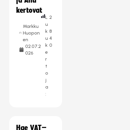
ja Anu
kertovat
L
2
u
Markku
k
8
Huopon
u
4
en
k
0
02.07.2
e
026
r
t
o
j
a
:
Hae VAT–