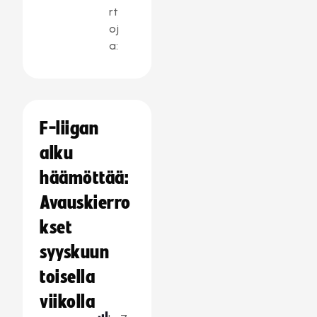
rt
oj
a:
F-liigan
alku
häämöttää:
Avauskierro
kset
syyskuun
toisella
viikolla