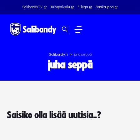
SalibandyTV
Tulospalvelu
F-liiga
Fanikauppa
>
Salibandy.fi
juha seppä
juha seppä
Saisiko olla lisää uutisia..?