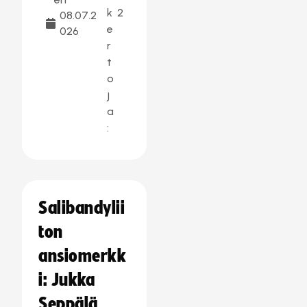
k
2
08.07.2
e
026
r
t
o
j
a
:
Salibandylii
ton
ansiomerkk
i: Jukka
Seppälä