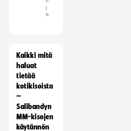
o
j
a
:
Kaikki mitä
haluat
tietää
kotikisoista
–
Salibandyn
MM-kisojen
käytännön