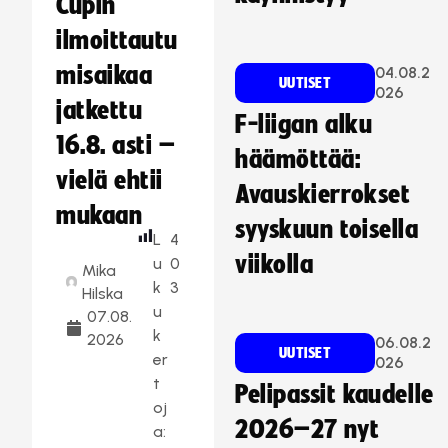
Cupin
ilmoittautu
misaikaa
04.08.2
UUTISET
026
jatkettu
F-liigan alku
16.8. asti –
häämöttää:
vielä ehtii
Avauskierrokset
mukaan
syyskuun toisella
L
4
viikolla
u
0
Mika
k
3
Hilska
u
07.08.
k
2026
06.08.2
UUTISET
er
026
t
Pelipassit kaudelle
oj
2026–27 nyt
a: