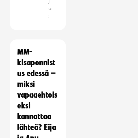
j
a
:
MM-
kisaponnist
us edessä –
miksi
vapaaehtois
eksi
kannattaa
lähteä? Eija