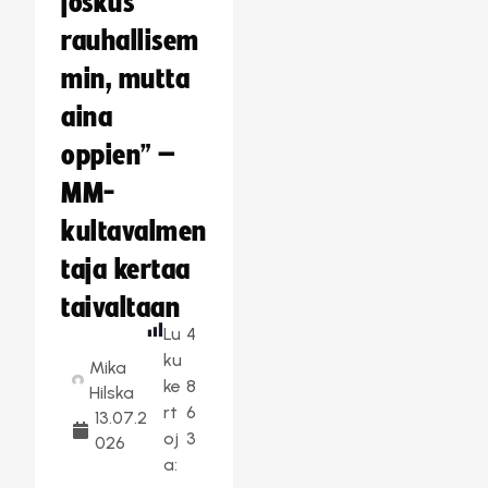
joskus
rauhallisem
min, mutta
aina
oppien” –
MM-
kultavalmen
taja kertaa
taivaltaan
Lu
4
ku
Mika
ke
8
Hilska
rt
6
13.07.2
oj
3
026
a: