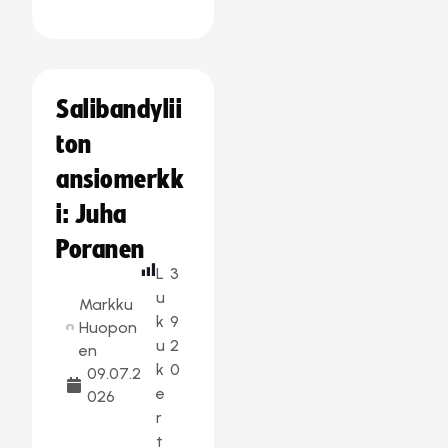
Salibandylii
ton
ansiomerkk
i: Juha
Poranen
L
3
u
Markku
k
9
Huopon
u
2
en
k
0
09.07.2
e
026
r
t