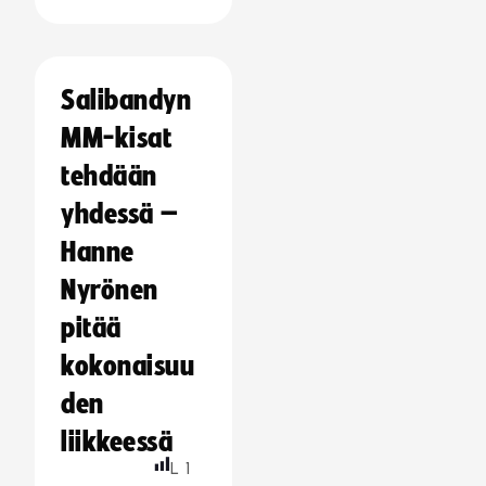
Salibandyn
MM-kisat
tehdään
yhdessä –
Hanne
Nyrönen
pitää
kokonaisuu
den
liikkeessä
L
1