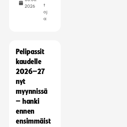
t
2026
oj
a:
Pelipassit
kaudelle
2026–27
nyt
myynnissä
– hanki
ennen
ensimmäist