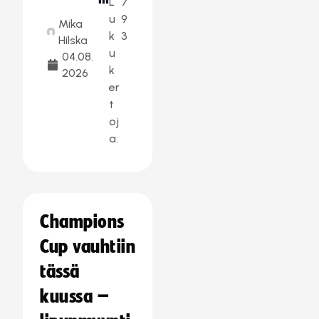
L
7
u
9
Mika
k
3
Hilska
u
04.08.
k
2026
er
t
oj
a:
Champions
Cup vauhtiin
tässä
kuussa –