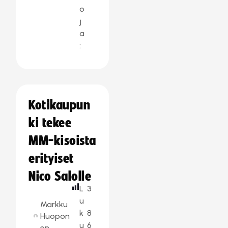
o
j
a
:
Kotikaupun
ki tekee
MM-kisoista
erityiset
Nico Salolle
L
3
u
Markku
k
8
Huopon
u
6
en