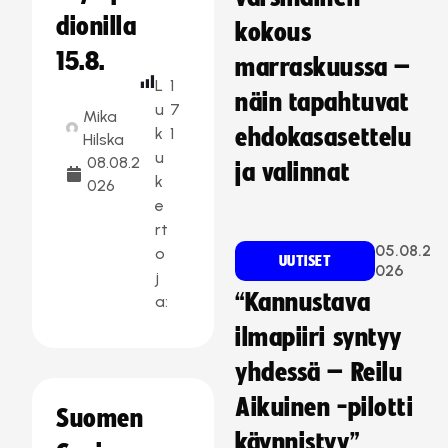
dionilla
kokous
15.8.
marraskuussa –
L
1
näin tapahtuvat
u
7
Mika
k
1
ehdokasasettelu
Hilska
u
08.08.2
ja valinnat
k
026
e
rt
05.08.2
o
UUTISET
026
j
“Kannustava
a:
ilmapiiri syntyy
yhdessä – Reilu
Aikuinen -pilotti
Suomen
käynnistyy”