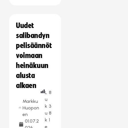
Uudet
salibandyn
pelisäännöt
voimaan
heinäkuun
alusta
alkaen
L
8
u
Markku
k
3
Huopon
u
8
en
k
1
01.07.2
e
026