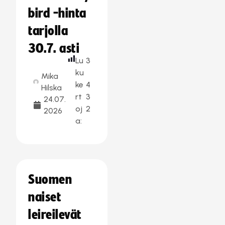
bird -hinta
tarjolla
30.7. asti
Lu
3
ku
Mika
ke
4
Hilska
rt
3
24.07.
oj
2
2026
a:
Suomen
naiset
leireilevät