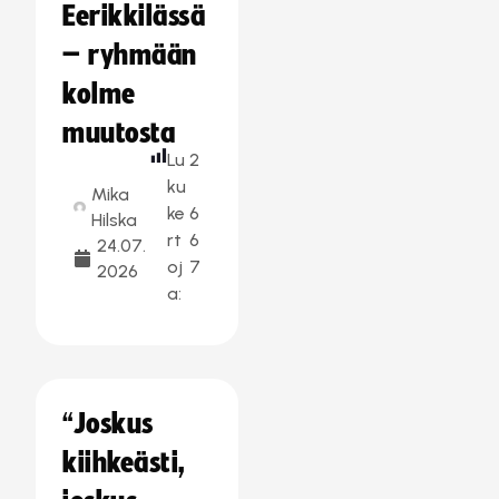
Eerikkilässä
– ryhmään
kolme
muutosta
Lu
2
ku
Mika
ke
6
Hilska
rt
6
24.07.
oj
7
2026
a:
“Joskus
kiihkeästi,