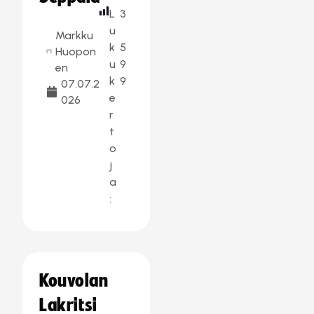
L
3
u
Markku
k
5
Huopon
u
9
en
k
9
07.07.2
e
026
r
t
o
j
a
:
Kouvolan
Lakritsi