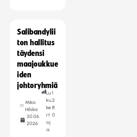
Salibandylii
ton hallitus
täydensi
maajoukkue
iden
johtoryhmiä
Lu
1
ku
2
Mika
ke
8
Hilska
rt
0
30.06.
oj
2026
a: