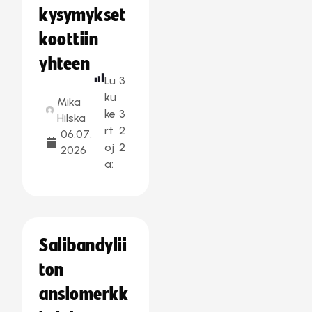
kysymykset
koottiin
yhteen
Lu
3
ku
Mika
ke
3
Hilska
rt
2
06.07.
oj
2
2026
a:
Salibandylii
ton
ansiomerkk