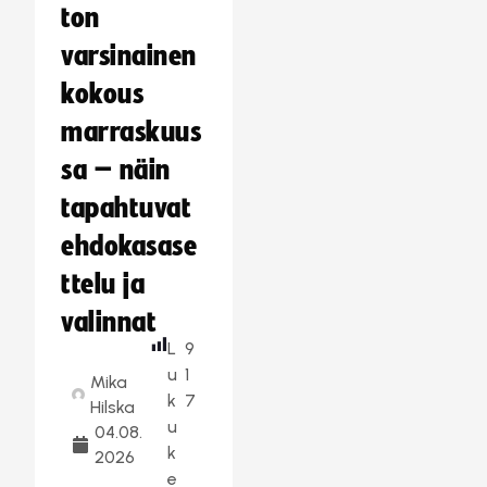
ton
varsinainen
kokous
marraskuus
sa – näin
tapahtuvat
ehdokasase
ttelu ja
valinnat
L
9
u
1
Mika
k
7
Hilska
u
04.08.
k
2026
e