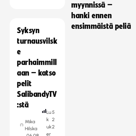
myynnissä –
hanki ennen
ensimmäistä peliä
Syksyn
turnausvilsk
e
parhaimmill
aan – katso
pelit
SalibandyTV
:stä
Lu
5
k
2
Mika
uk
2
Hilska
er
06.08.