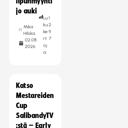
lipunmyynti
jo auki
Lu
1
ku
2
Mika
ke
9
Hilska
rt
7
02.08.
oj
2026
a:
Katso
Mestareiden
Cup
SalibandyTV
:stä – Early