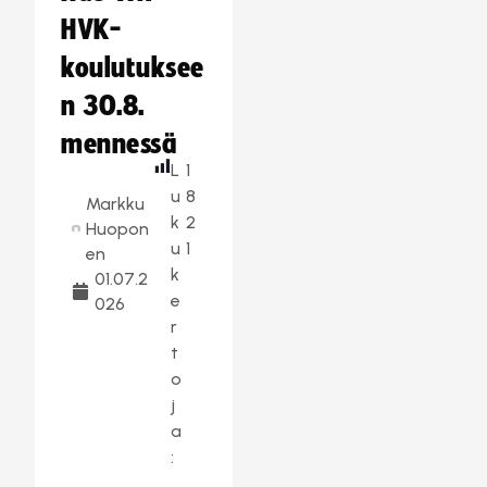
HVK-
koulutuksee
n 30.8.
mennessä
L
1
u
8
Markku
k
2
Huopon
u
1
en
k
01.07.2
e
026
r
t
o
j
a
: