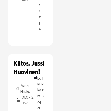
r
t
o
j
a
:
Kiitos, Jussi
Huovinen!
Lu
1
ku
6
Mika
ke
8
Hilska
rt
7
01.07.2
oj
026
a: