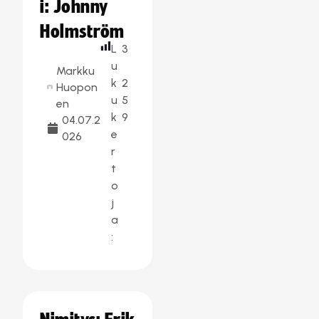
i: Johnny
Holmström
L
3
u
Markku
k
2
Huopon
u
5
en
k
9
04.07.2
e
026
r
t
o
j
a
: