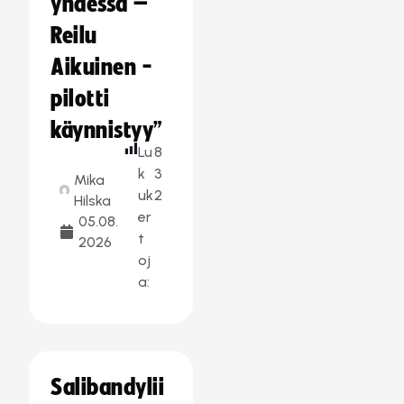
yhdessä –
Reilu
Aikuinen -
pilotti
käynnistyy”
Lu
8
k
3
Mika
uk
2
Hilska
er
05.08.
t
2026
oj
a:
Salibandylii