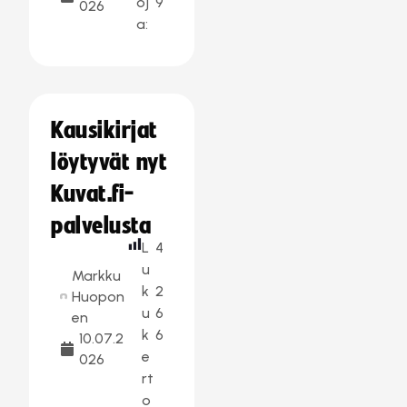
oj
9
026
a:
Kausikirjat
löytyvät nyt
Kuvat.fi-
palvelusta
L
4
u
Markku
k
2
Huopon
u
6
en
k
6
10.07.2
e
026
rt
o