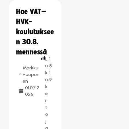
Hae VAT–
HVK-
koulutuksee
n 30.8.
mennessä
L
1
u
8
Markku
k
1
Huopon
u
9
en
k
01.07.2
e
026
r
t
o
j
a