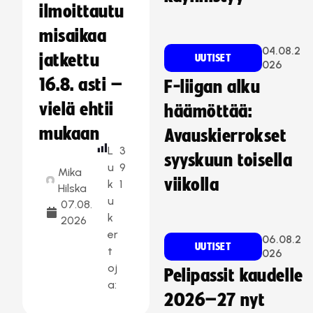
ilmoittautu
misaikaa
04.08.2
jatkettu
UUTISET
026
16.8. asti –
F-liigan alku
vielä ehtii
häämöttää:
mukaan
Avauskierrokset
L
3
syyskuun toisella
u
9
Mika
viikolla
k
1
Hilska
u
07.08.
k
2026
er
06.08.2
UUTISET
t
026
oj
Pelipassit kaudelle
a:
2026–27 nyt