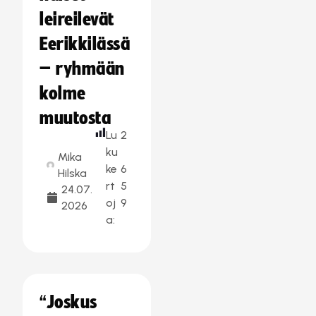
leireilevät
Eerikkilässä
– ryhmään
kolme
muutosta
Lu
2
ku
Mika
ke
6
Hilska
rt
5
24.07.
oj
9
2026
a:
“Joskus