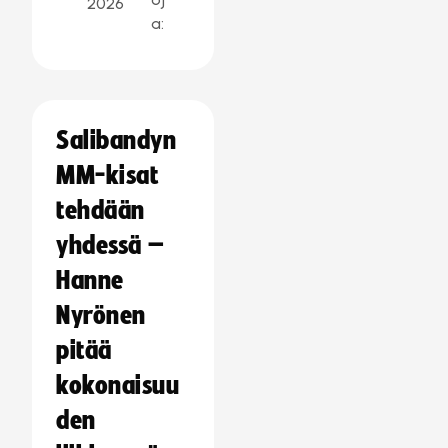
2026
a:
Salibandyn
MM-kisat
tehdään
yhdessä –
Hanne
Nyrönen
pitää
kokonaisuu
den