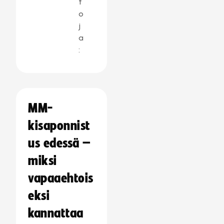
t
o
j
a
:
MM-
kisaponnist
us edessä –
miksi
vapaaehtois
eksi
kannattaa