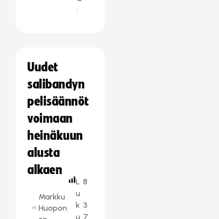
:
Uudet
salibandyn
pelisäännöt
voimaan
heinäkuun
alusta
alkaen
L
8
u
Markku
k
3
Huopon
u
7