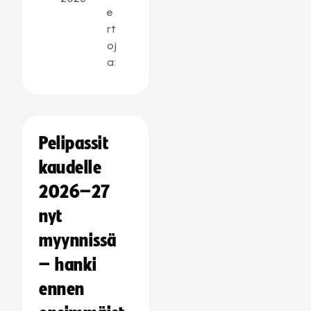
e
rt
oj
a:
Pelipassit
kaudelle
2026–27
nyt
myynnissä
– hanki
ennen