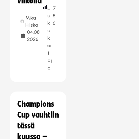
viikolla
L
7
u
8
Mika
k
6
Hilska
u
04.08.
k
2026
er
t
oj
a:
Champions
Cup vauhtiin
tässä
kuussa –