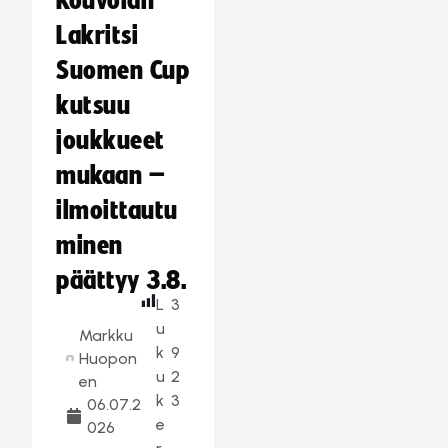
Kouvolan
Lakritsi
Suomen Cup
kutsuu
joukkueet
mukaan –
ilmoittautu
minen
päättyy 3.8.
L
3
u
Markku
k
9
Huopon
u
2
en
k
3
06.07.2
e
026