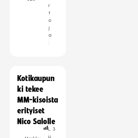
r
t
o
j
a
:
Kotikaupun
ki tekee
MM-kisoista
erityiset
Nico Salolle
L
3
u