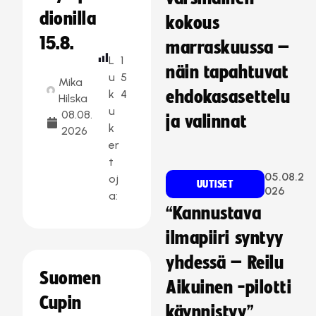
dionilla
kokous
15.8.
marraskuussa –
L
1
näin tapahtuvat
u
5
Mika
k
4
ehdokasasettelu
Hilska
u
08.08.
ja valinnat
k
2026
er
t
05.08.2
oj
UUTISET
026
a:
“Kannustava
ilmapiiri syntyy
yhdessä – Reilu
Suomen
Aikuinen -pilotti
Cupin
käynnistyy”