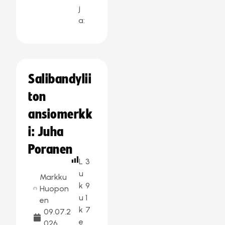
j
a:
Salibandylii
ton
ansiomerkk
i: Juha
Poranen
L
3
u
Markku
k
9
Huopon
u
1
en
k
7
09.07.2
e
026