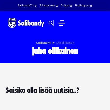
SalibandyTV
Tulospalvelu
F-liiga
Fanikauppa
>
Salibandy.fi
juha ollikainen
juha ollikainen
Saisiko olla lisää uutisia..?