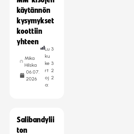
MM-kisojen
käytännön
kysymykset
koottiin
yhteen
Lu
3
ku
Mika
ke
3
Hilska
rt
2
06.07.
oj
2
2026
a:
Salibandylii
ton