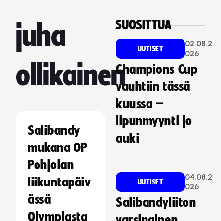
SUOSITTUA
juha
02.08.2
UUTISET
026
ollikainen
Champions Cup
vauhtiin tässä
kuussa –
lipunmyynti jo
Salibandy
auki
mukana OP
Pohjolan
04.08.2
liikuntapäiv
UUTISET
026
ässä
Salibandyliiton
Olympiasta
varsinainen