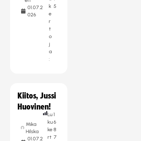
en
k
5
01.07.2
e
026
r
t
o
j
a
:
Kiitos, Jussi
Huovinen!
Lu
1
ku
6
Mika
ke
8
Hilska
rt
7
01.07.2