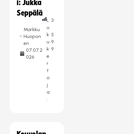
i: Jukka
Seppälä
L
3
u
Markku
k
5
Huopon
u
9
en
k
9
07.07.2
e
026
r
t
o
j
a
: