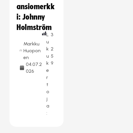
ansiomerkk
i: Johnny
Holmström
L
3
u
Markku
k
2
Huopon
u
5
en
k
9
04.07.2
e
026
r
t
o
j
a
: