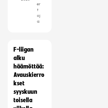
er
t
oj
a:
F-liigan
alku
häämöttää:
Avauskierro
kset
syyskuun
toisella