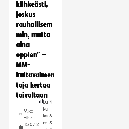
kiihkeästi,
joskus
rauhallisem
min, mutta
aina
oppien” –
MM-
kultavalmen
taja kertaa
taivaltaan
Lu
4
ku
Mika
ke
8
Hilska
rt
5
13.07.2