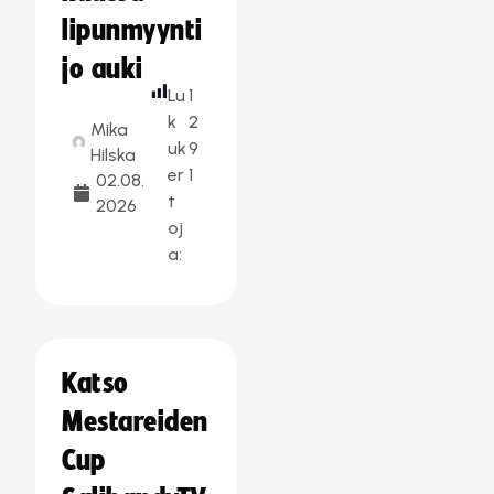
lipunmyynti
jo auki
Lu
1
k
2
Mika
uk
9
Hilska
er
1
02.08.
t
2026
oj
a:
Katso
Mestareiden
Cup