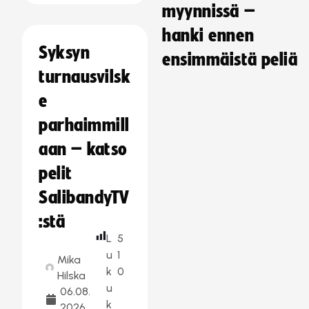
myynnissä –
hanki ennen
Syksyn
ensimmäistä peliä
turnausvilsk
e
parhaimmill
aan – katso
pelit
SalibandyTV
:stä
L
5
u
1
Mika
k
0
Hilska
u
06.08.
k
2026