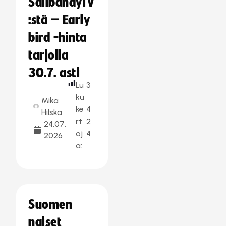
SalibandyTV
:stä – Early
bird -hinta
tarjolla
30.7. asti
Lu
3
ku
Mika
ke
4
Hilska
rt
2
24.07.
oj
4
2026
a:
Suomen
naiset