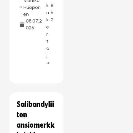
Markku
k
8
Huopon
u
6
en
k
2
08.07.2
e
026
r
t
o
j
a
:
Salibandylii
ton
ansiomerkk