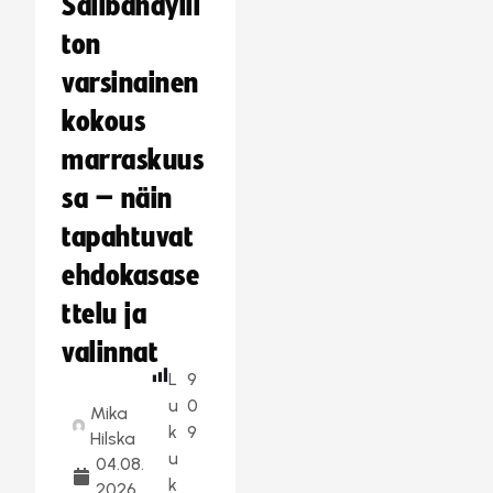
Salibandylii
ton
varsinainen
kokous
marraskuus
sa – näin
tapahtuvat
ehdokasase
ttelu ja
valinnat
L
9
u
0
Mika
k
9
Hilska
u
04.08.
k
2026