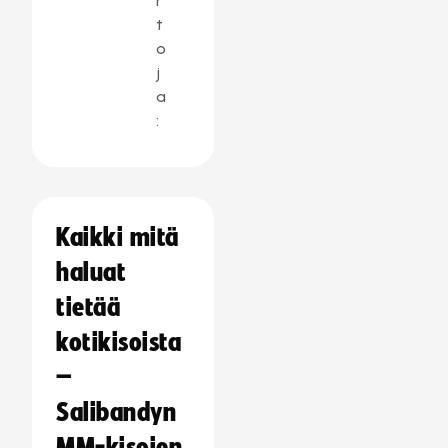
r
t
o
j
a
:
Kaikki mitä
haluat
tietää
kotikisoista
–
Salibandyn