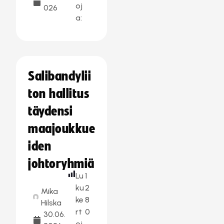
oj
026
a:
Salibandylii
ton hallitus
täydensi
maajoukkue
iden
johtoryhmiä
Lu
1
ku
2
Mika
ke
8
Hilska
rt
0
30.06.
oj