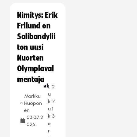
Nimitys: Erik
Frilund on
Salibandylii
ton uusi
Nuorten
Olympiaval
mentaja
L
2
u
Markku
k
7
Huopon
u
1
en
k
3
03.07.2
e
026
r