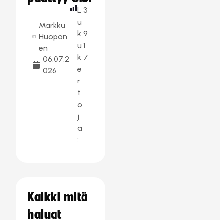
L
3
u
Markku
k
9
Huopon
u
1
en
k
7
06.07.2
e
026
r
t
o
j
a
:
Kaikki mitä
haluat