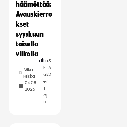
häämöttää:
Avauskierro
kset
syyskuun
toisella
viikolla
Lu
5
k
6
Mika
uk
2
Hilska
er
04.08.
t
2026
oj
a: