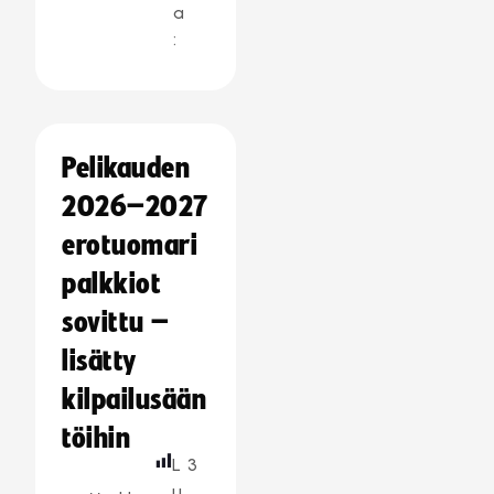
a
:
Pelikauden
2026–2027
erotuomari
palkkiot
sovittu –
lisätty
kilpailusään
töihin
L
3
u