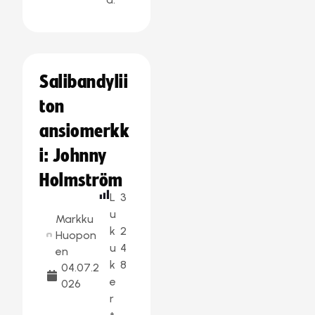
Salibandylii
ton
ansiomerkk
i: Johnny
Holmström
L
3
u
Markku
k
2
Huopon
u
4
en
k
8
04.07.2
e
026
r