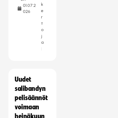
k
01.07.2
e
026
r
t
o
j
a
:
Uudet
salibandyn
pelisäännöt
voimaan
heinäkuun