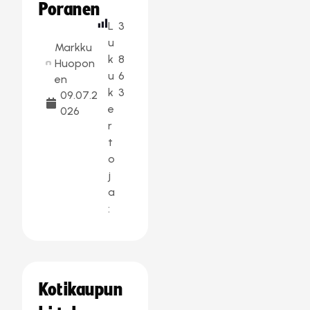
Poranen
L
3
u
Markku
k
8
Huopon
u
6
en
k
3
09.07.2
e
026
r
t
o
j
a
:
Kotikaupun