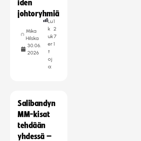
iden
johtoryhmiä
Lu
1
k
2
Mika
uk
7
Hilska
er
1
30.06.
t
2026
oj
a:
Salibandyn
MM-kisat
tehdään
yhdessä –