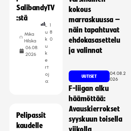
SalibandyTV
kokous
:stä
marraskuussa –
L
1
näin tapahtuvat
u
8
Mika
k
0
ehdokasasettelu
Hilska
u
06.08.
ja valinnat
k
2026
e
rt
04.08.2
oj
UUTISET
026
a:
F-liigan alku
häämöttää:
Avauskierrokset
Pelipassit
syyskuun toisella
kaudelle
viikolla