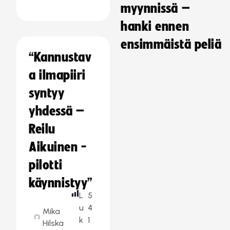
myynnissä –
hanki ennen
ensimmäistä peliä
“Kannustav
a ilmapiiri
syntyy
yhdessä –
Reilu
Aikuinen -
pilotti
käynnistyy”
L
5
u
4
Mika
k
1
Hilska