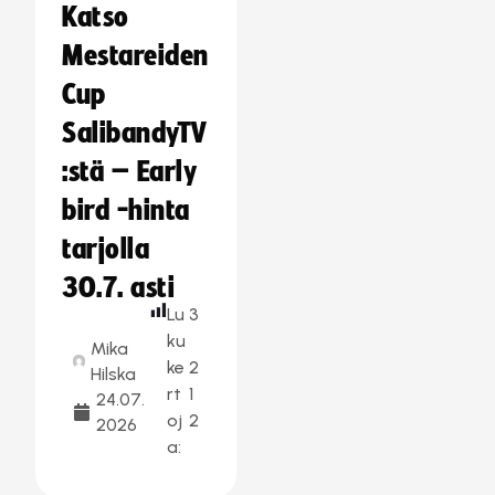
Katso
Mestareiden
Cup
SalibandyTV
:stä – Early
bird -hinta
tarjolla
30.7. asti
Lu
3
ku
Mika
ke
2
Hilska
rt
1
24.07.
oj
2
2026
a: