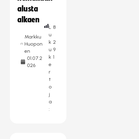
alusta
alkaen
L
8
u
Markku
k
2
Huopon
u
9
en
k
1
01.07.2
e
026
r
t
o
j
a
: