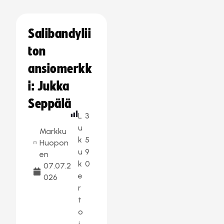
Salibandylii
ton
ansiomerkk
i: Jukka
Seppälä
L
3
u
Markku
k
5
Huopon
u
9
en
k
0
07.07.2
e
026
r
t
o
j