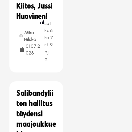
Kiitos, Jussi
Huovinen!
Lu
1
ku
6
Mika
ke
7
Hilska
rt
9
01.07.2
oj
026
a:
Salibandylii
ton hallitus
täydensi
maajoukkue