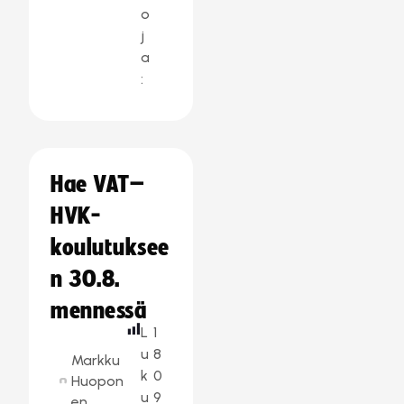
o
j
a
:
Hae VAT–
HVK-
koulutuksee
n 30.8.
mennessä
L
1
u
8
Markku
k
0
Huopon
u
9
en