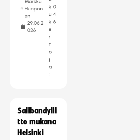
Markku
k
0
Huopon
u
4
en
k
6
29.06.2
e
026
r
t
o
j
a
:
Salibandylii
tto mukana
Helsinki