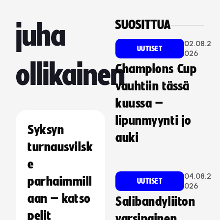
SUOSITTUA
juha
02.08.2
UUTISET
026
ollikainen
Champions Cup
vauhtiin tässä
kuussa –
lipunmyynti jo
Syksyn
auki
turnausvilsk
e
04.08.2
parhaimmill
UUTISET
026
aan – katso
Salibandyliiton
pelit
varsinainen