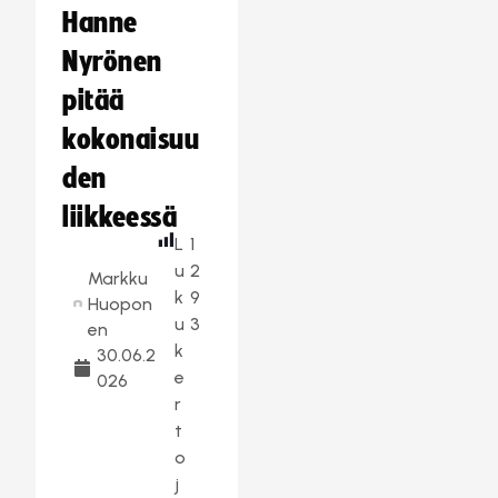
Hanne
Nyrönen
pitää
kokonaisuu
den
liikkeessä
L
1
u
2
Markku
k
9
Huopon
u
3
en
k
30.06.2
e
026
r
t
o
j