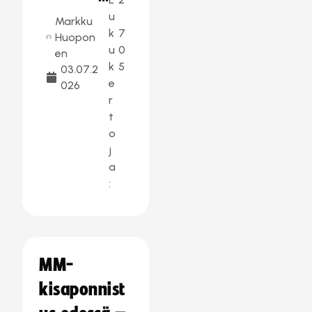
u
Markku
k
7
Huopon
u
0
en
k
5
03.07.2
e
026
r
t
o
j
a
:
MM-
kisaponnist