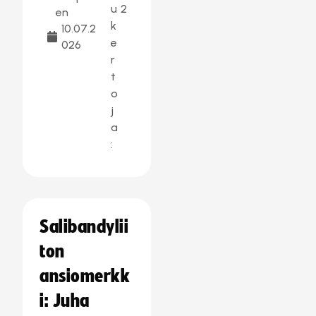
u
2
en
k
10.07.2
e
026
r
t
o
j
a
:
Salibandylii
ton
ansiomerkk
i: Juha