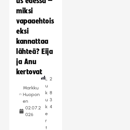
us edessä –
miksi
vapaaehtois
eksi
kannattaa
lähteä? Eija
ja Anu
kertovat
L
2
u
Markku
k
8
Huopon
u
3
en
k
4
02.07.2
e
026
r
t