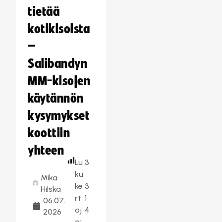
tietää
kotikisoista
–
Salibandyn
MM-kisojen
käytännön
kysymykset
koottiin
yhteen
Lu
3
ku
Mika
ke
3
Hilska
rt
1
06.07.
oj
4
2026
a: