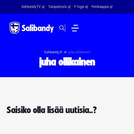
SalibandyTV
Tulospalvelu
F-liiga
Fanikauppa
>
Salibandy.fi
juha ollikainen
juha ollikainen
Saisiko olla lisää uutisia..?