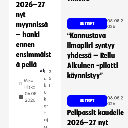
2026–27
nyt
05.08.2
myynnissä
UUTISET
026
– hanki
“Kannustava
ennen
ilmapiiri syntyy
ensimmäist
yhdessä – Reilu
ä peliä
Aikuinen -pilotti
L
3
käynnistyy”
u
5
Mika
k
1
Hilska
u
06.08.
06.08.2
k
2026
UUTISET
026
er
Pelipassit kaudelle
t
oj
2026–27 nyt
a: