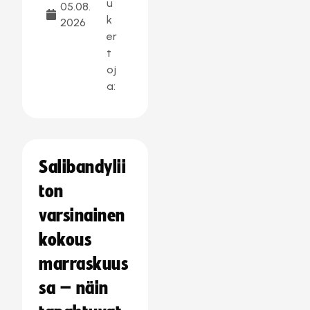
u
05.08.
k
2026
er
t
oj
a:
Salibandylii
ton
varsinainen
kokous
marraskuus
sa – näin