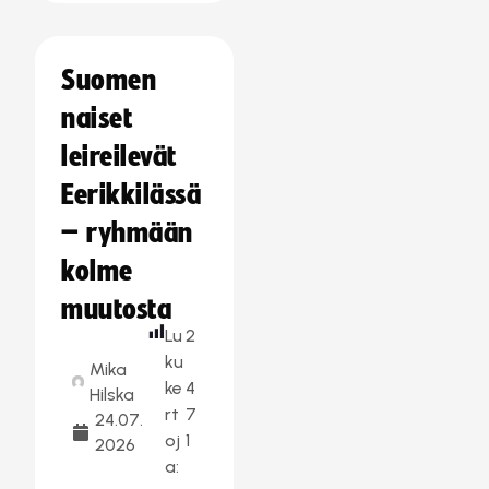
Suomen
naiset
leireilevät
Eerikkilässä
– ryhmään
kolme
muutosta
Lu
2
ku
Mika
ke
4
Hilska
rt
7
24.07.
oj
1
2026
a: