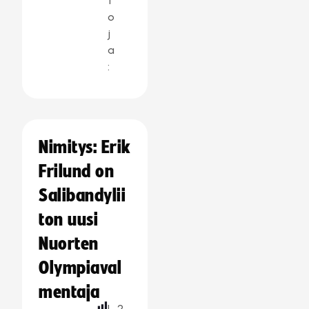
t
o
j
a
:
Nimitys: Erik
Frilund on
Salibandylii
ton uusi
Nuorten
Olympiaval
mentaja
L
2