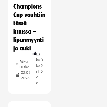
Champions
Cup vauhtiin
tässä
kuussa –
lipunmyynti
jo auki
Lu
1
ku
0
Mika
ke
9
Hilska
rt
5
02.08.
oj
2026
a: