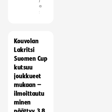
a
:
Kouvolan
Lakritsi
Suomen Cup
kutsuu
joukkueet
mukaan –
ilmoittautu
minen
päättyy 3.8.