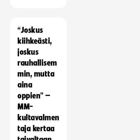
“Joskus
kiihkeästi,
joskus
rauhallisem
min, mutta
aina
oppien” –
MM-
kultavalmen
taja kertaa
taivaltaan