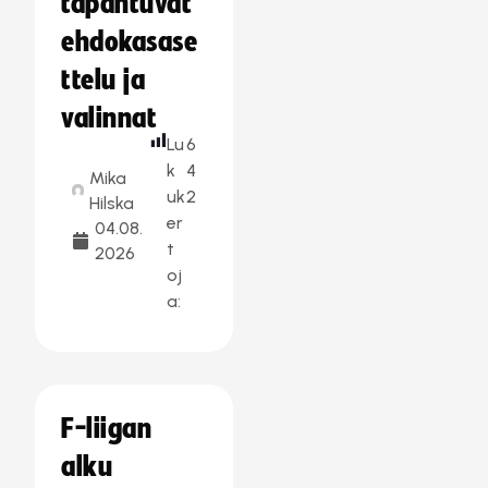
tapahtuvat
ehdokasase
ttelu ja
valinnat
Lu
6
k
4
Mika
uk
2
Hilska
er
04.08.
t
2026
oj
a:
F-liigan
alku