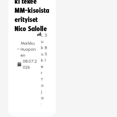
ki tekee
MM-kisoista
erityiset
Nico Salolle
L
3
u
Markku
k
8
Huopon
u
3
en
k
1
08.07.2
e
026
r
t
o
j
a
: