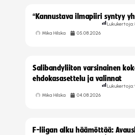
“Kannustava ilmapiiri syntyy yh
Lukukertoja:
Mika Hilska
05.08.2026
Salibandyliiton varsinainen ko
ehdokasasettelu ja valinnat
Lukukertoja:
Mika Hilska
04.08.2026
F-liigan alku häämöttää: Avausk