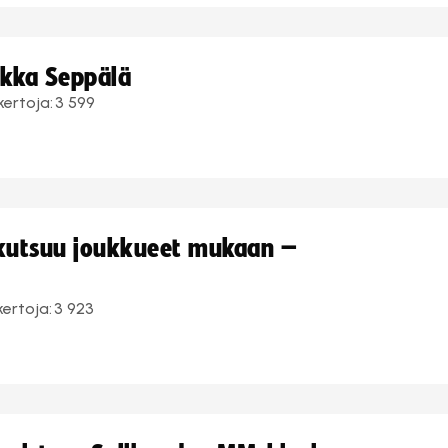
ukka Seppälä
kertoja:
3 599
 kutsuu joukkueet mukaan –
kertoja:
3 923