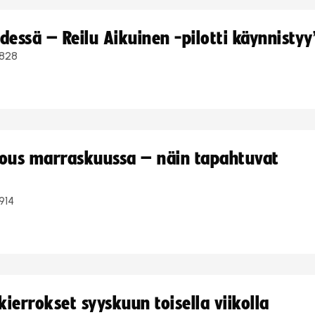
dessä – Reilu Aikuinen -pilotti käynnistyy
828
kous marraskuussa – näin tapahtuvat
914
ierrokset syyskuun toisella viikolla