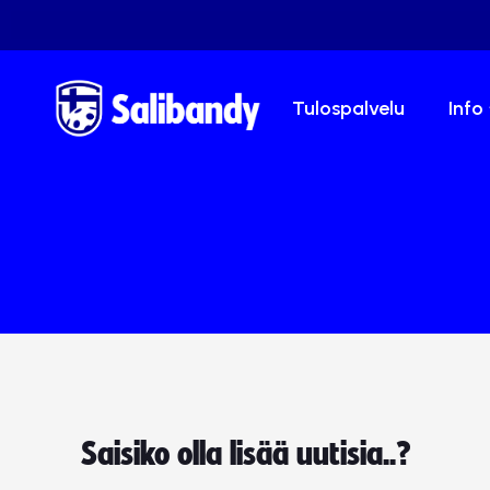
Tulospalvelu
Info
Saisiko olla lisää uutisia..?