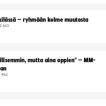
kkilässä – ryhmään kolme muutosta
2 663
hallisemmin, mutta aina oppien” – MM-
aan
4 862