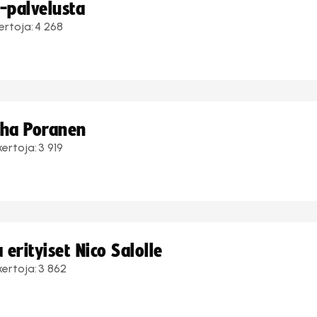
i-palvelusta
ertoja:
4 268
uha Poranen
kertoja:
3 919
erityiset Nico Salolle
kertoja:
3 862