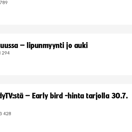
789
uussa – lipunmyynti jo auki
1 294
TV:stä – Early bird -hinta tarjolla 30.7.
3 428