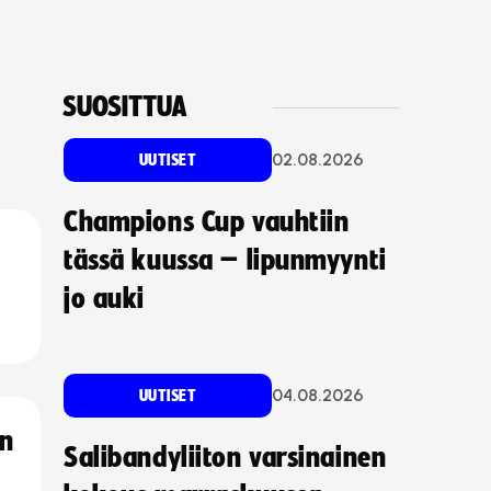
SUOSITTUA
02.08.2026
UUTISET
Champions Cup vauhtiin
tässä kuussa – lipunmyynti
jo auki
04.08.2026
UUTISET
an
Salibandyliiton varsinainen