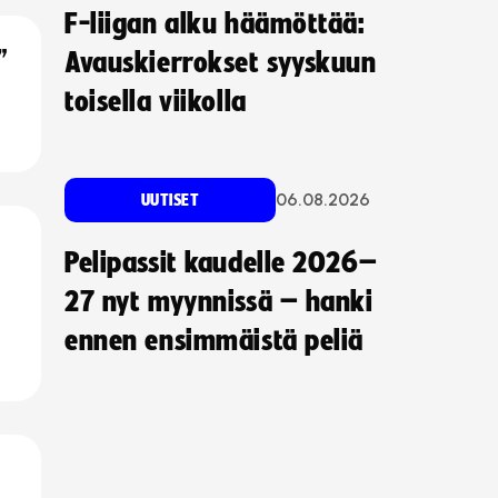
F-liigan alku häämöttää:
”
Avauskierrokset syyskuun
toisella viikolla
06.08.2026
UUTISET
Pelipassit kaudelle 2026–
27 nyt myynnissä – hanki
ennen ensimmäistä peliä