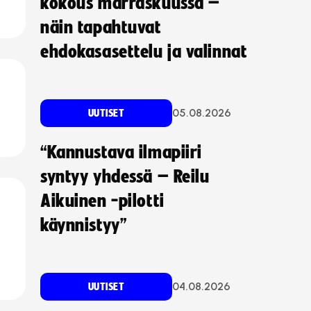
kokous marraskuussa –
näin tapahtuvat
ehdokasasettelu ja valinnat
05.08.2026
UUTISET
“Kannustava ilmapiiri
syntyy yhdessä – Reilu
Aikuinen -pilotti
käynnistyy”
04.08.2026
UUTISET