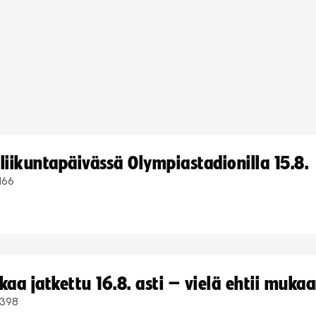
iikuntapäivässä Olympiastadionilla 15.8.
166
a jatkettu 16.8. asti – vielä ehtii muka
398