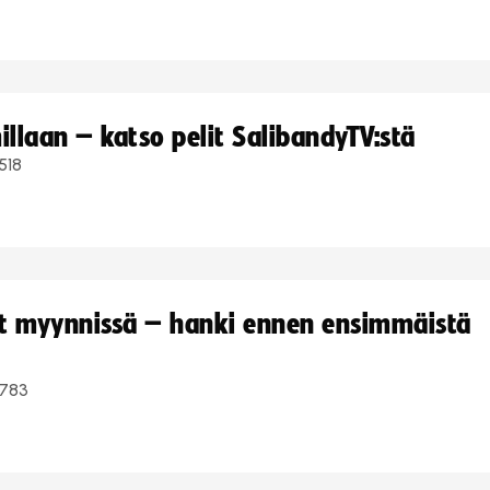
llaan – katso pelit SalibandyTV:stä
518
yt myynnissä – hanki ennen ensimmäistä
783