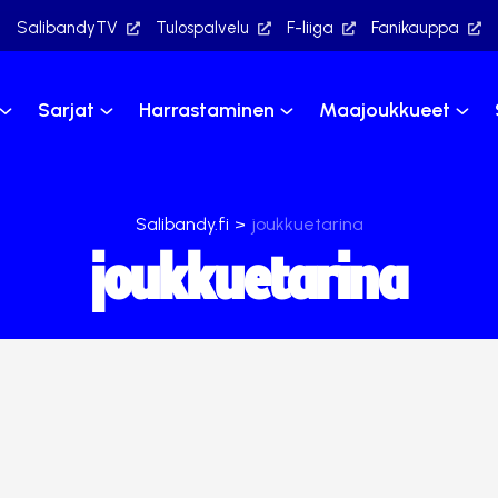
SalibandyTV
Tulospalvelu
F-liiga
Fanikauppa
Sarjat
Harrastaminen
Maajoukkueet
Salibandy.fi
>
joukkuetarina
joukkuetarina