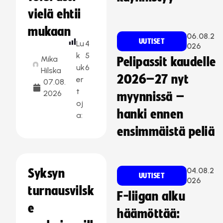
vielä ehtii
mukaan
06.08.2
UUTISET
Lu
4
026
k
5
Mika
Pelipassit kaudelle
uk
6
Hilska
2026–27 nyt
er
07.08.
t
2026
myynnissä –
oj
hanki ennen
a:
ensimmäistä peliä
04.08.2
Syksyn
UUTISET
026
turnausvilsk
F-liigan alku
e
häämöttää: