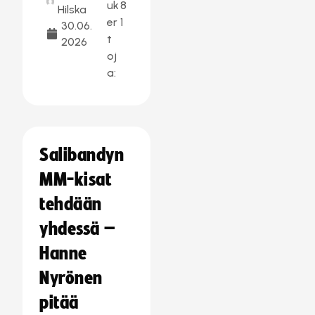
uk
8
Hilska
er
1
30.06.
t
2026
oj
a:
Salibandyn
MM-kisat
tehdään
yhdessä –
Hanne
Nyrönen
pitää