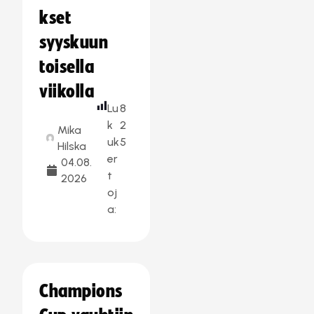
kset
syyskuun
toisella
viikolla
Lu
8
k
2
Mika
uk
5
Hilska
er
04.08.
t
2026
oj
a:
Champions