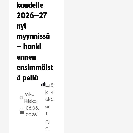
kaudelle
2026–27
nyt
myynnissä
– hanki
ennen
ensimmäist
ä peliä
Lu
8
k
4
Mika
uk
5
Hilska
er
06.08.
t
2026
oj
a: