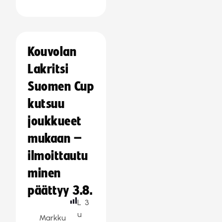
Kouvolan
Lakritsi
Suomen Cup
kutsuu
joukkueet
mukaan –
ilmoittautu
minen
päättyy 3.8.
L
3
u
Markku