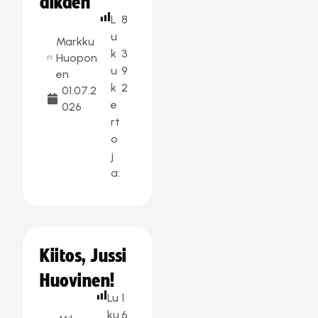
alkaen
L
8
u
Markku
k
3
Huopon
u
9
en
k
2
01.07.2
e
026
rt
o
j
a:
Kiitos, Jussi
Huovinen!
Lu
1
ku
6