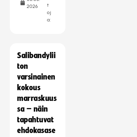
t
2026
oj
a:
Salibandylii
ton
varsinainen
kokous
marraskuus
sa – näin
tapahtuvat
ehdokasase