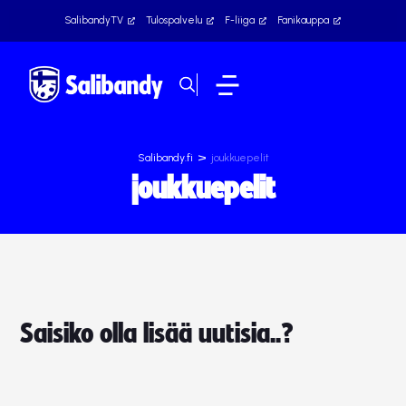
SalibandyTV
Tulospalvelu
F-liiga
Fanikauppa
>
Salibandy.fi
joukkuepelit
joukkuepelit
Saisiko olla lisää uutisia..?