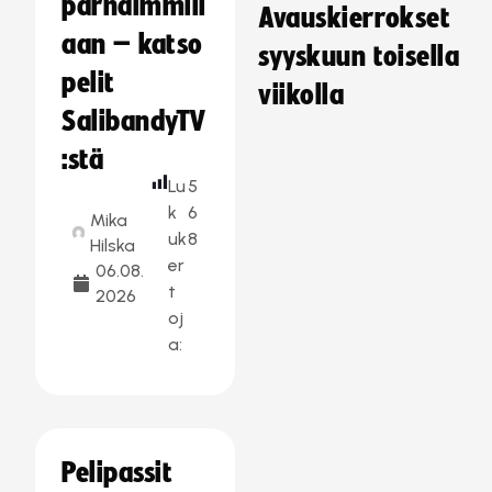
parhaimmill
Avauskierrokset
aan – katso
syyskuun toisella
pelit
viikolla
SalibandyTV
:stä
Lu
5
k
6
Mika
uk
8
Hilska
er
06.08.
t
2026
oj
a:
Pelipassit