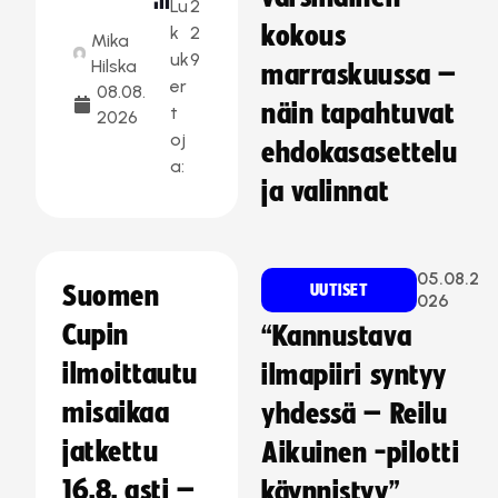
Lu
2
kokous
k
2
Mika
uk
9
Hilska
marraskuussa –
er
08.08.
näin tapahtuvat
t
2026
oj
ehdokasasettelu
a:
ja valinnat
05.08.2
Suomen
UUTISET
026
Cupin
“Kannustava
ilmoittautu
ilmapiiri syntyy
misaikaa
yhdessä – Reilu
jatkettu
Aikuinen -pilotti
16.8. asti –
käynnistyy”