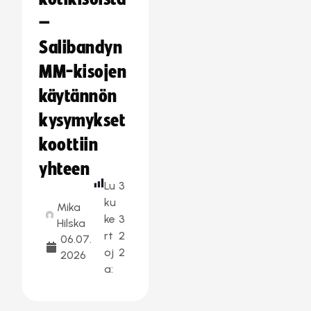
–
Salibandyn
MM-kisojen
käytännön
kysymykset
koottiin
yhteen
Lu
3
ku
Mika
ke
3
Hilska
rt
2
06.07.
oj
2
2026
a: