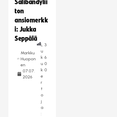
Salibandylii
ton
ansiomerkk
i: Jukka
Seppälä
L
3
u
Markku
k
6
Huopon
u
0
en
k
0
07.07.
e
2026
r
t
o
j
a
: