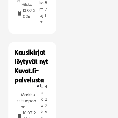
ke
8
Hilska
rt
7
13.07.2
oj
1
026
a:
Kausikirjat
löytyvät nyt
Kuvat.fi-
palvelusta
L
4
u
Markku
k
2
Huopon
u
7
en
k
6
10.07.2