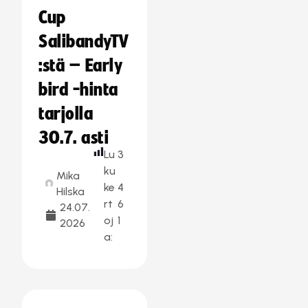
Cup
SalibandyTV
:stä – Early
bird -hinta
tarjolla
30.7. asti
Lu
3
ku
Mika
ke
4
Hilska
rt
6
24.07.
oj
1
2026
a: