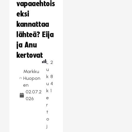
vapaaehtois
eksi
kannattaa
lähteä? Eija
ja Anu
kertovat
L
2
u
Markku
k
8
Huopon
u
4
en
k
1
02.07.2
e
026
r
t
o
j