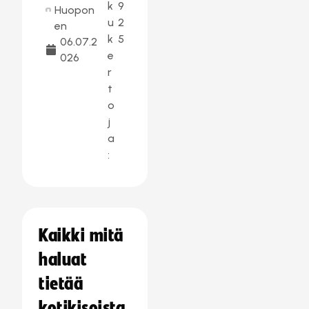
k
9
Huopon
u
2
en
k
5
06.07.2
e
026
r
t
o
j
a
:
Kaikki mitä
haluat
tietää
kotikisoista