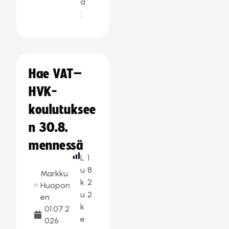
a
:
Hae VAT–
HVK-
koulutuksee
n 30.8.
mennessä
L
1
u
8
Markku
k
2
Huopon
u
2
en
k
01.07.2
e
026