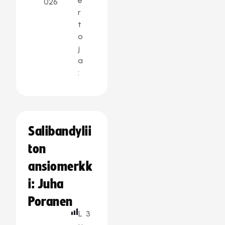
e
026
r
t
o
j
a
:
Salibandylii
ton
ansiomerkk
i: Juha
Poranen
L
3