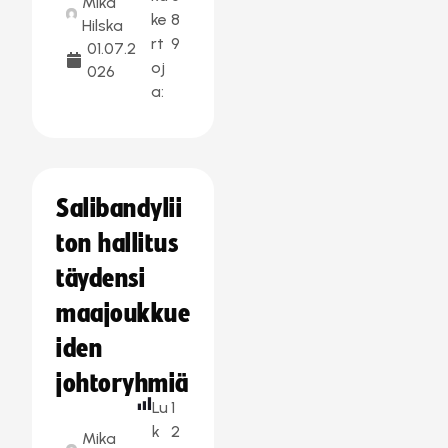
Mika
ke
8
Hilska
rt
9
01.07.2
oj
026
a:
Salibandylii
ton hallitus
täydensi
maajoukkue
iden
johtoryhmiä
Lu
1
k
2
Mika