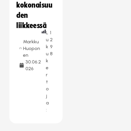
kokonaisuu
den
liikkeessä
L
1
u
2
Markku
k
9
Huopon
u
8
en
k
30.06.2
e
026
r
t
o
j
a
: