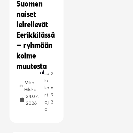
Suomen
naiset
leireilevät
Eerikkilässä
– ryhmään
kolme
muutosta
Lu
2
ku
Mika
ke
6
Hilska
rt
9
24.07.
oj
3
2026
a: