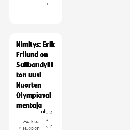
a
:
Nimitys: Erik
Frilund on
Salibandylii
ton uusi
Nuorten
Olympiaval
mentaja
L
2
u
Markku
k
7
Huopon