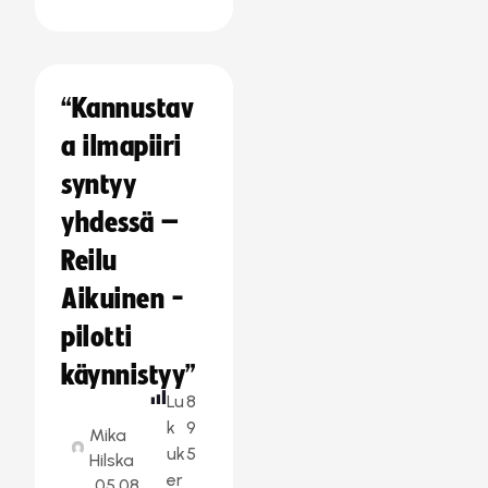
“Kannustav
a ilmapiiri
syntyy
yhdessä –
Reilu
Aikuinen -
pilotti
käynnistyy”
Lu
8
k
9
Mika
uk
5
Hilska
er
05.08.