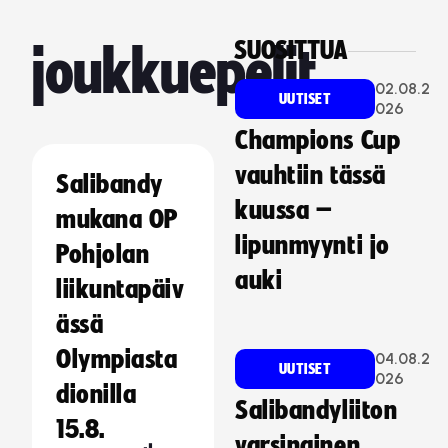
SUOSITTUA
joukkuepelit
02.08.2
UUTISET
026
Champions Cup
vauhtiin tässä
Salibandy
kuussa –
mukana OP
lipunmyynti jo
Pohjolan
auki
liikuntapäiv
ässä
Olympiasta
04.08.2
UUTISET
026
dionilla
Salibandyliiton
15.8.
varsinainen