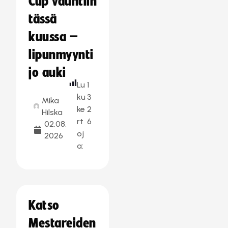
Cup vauhtiin
tässä
kuussa –
lipunmyynti
jo auki
Lu
1
ku
3
Mika
ke
2
Hilska
rt
6
02.08.
oj
2026
a:
Katso
Mestareiden