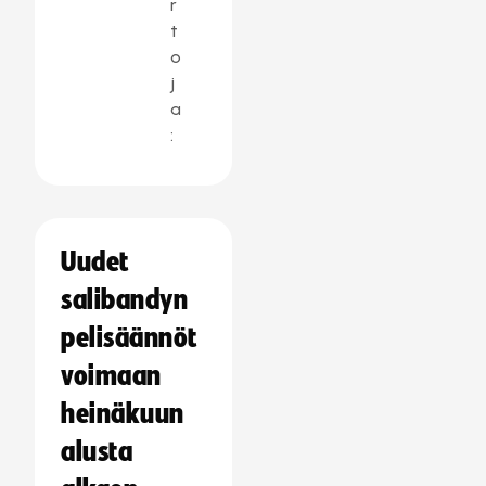
r
t
o
j
a
:
Uudet
salibandyn
pelisäännöt
voimaan
heinäkuun
alusta