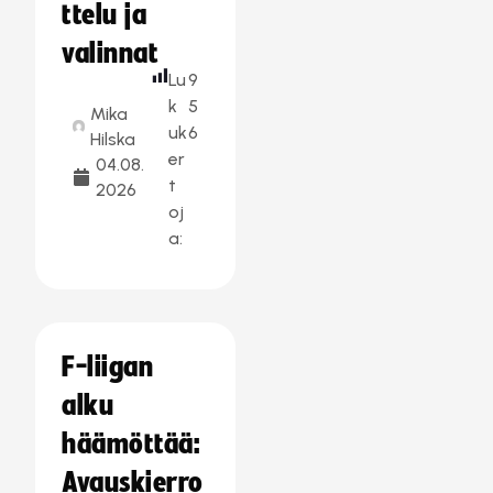
ttelu ja
valinnat
Lu
9
k
5
Mika
uk
6
Hilska
er
04.08.
t
2026
oj
a:
F-liigan
alku
häämöttää:
Avauskierro