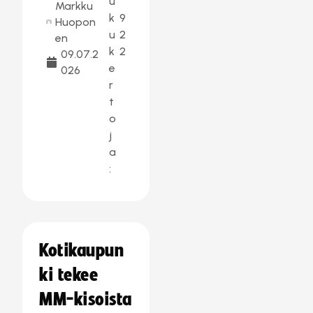
u
Markku
k
9
Huopon
u
2
en
k
2
09.07.2
e
026
r
t
o
j
a
:
Kotikaupun
ki tekee
MM-kisoista