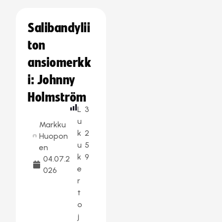
Salibandylii
ton
ansiomerkk
i: Johnny
Holmström
L
3
u
Markku
k
2
Huopon
u
5
en
k
9
04.07.2
e
026
r
t
o
j