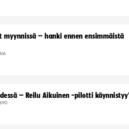
yt myynnissä – hanki ennen ensimmäistä
616
dessä – Reilu Aikuinen -pilotti käynnistyy
690