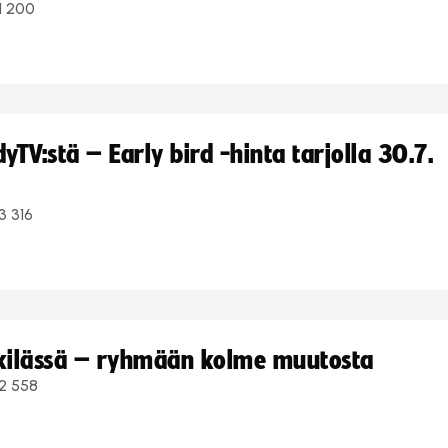
1 200
TV:stä – Early bird -hinta tarjolla 30.7.
3 316
kkilässä – ryhmään kolme muutosta
2 558