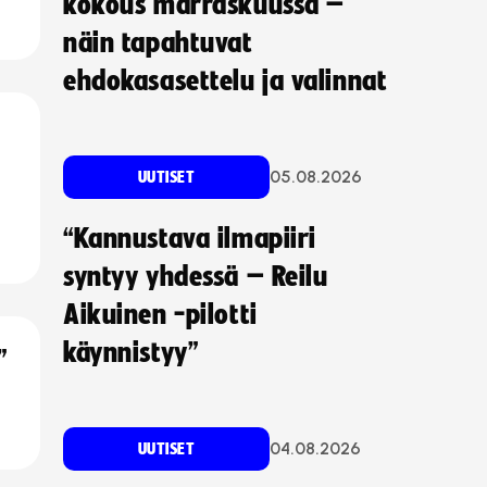
kokous marraskuussa –
näin tapahtuvat
ehdokasasettelu ja valinnat
05.08.2026
UUTISET
“Kannustava ilmapiiri
syntyy yhdessä – Reilu
Aikuinen -pilotti
käynnistyy”
”
04.08.2026
UUTISET