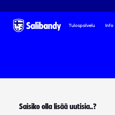
Tulospalvelu
Info
Saisiko olla lisää uutisia..?