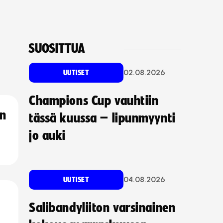
SUOSITTUA
02.08.2026
UUTISET
Champions Cup vauhtiin
an
tässä kuussa – lipunmyynti
jo auki
04.08.2026
UUTISET
Salibandyliiton varsinainen