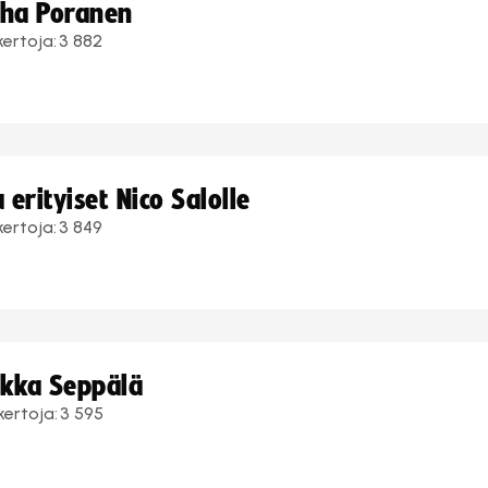
uha Poranen
kertoja:
3 882
erityiset Nico Salolle
kertoja:
3 849
ukka Seppälä
kertoja:
3 595