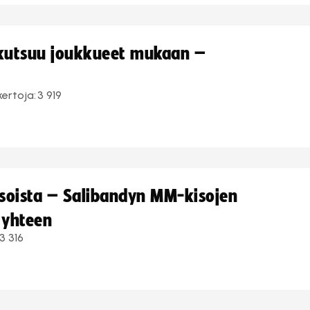
 kutsuu joukkueet mukaan –
kertoja:
3 919
kisoista – Salibandyn MM-kisojen
 yhteen
3 316