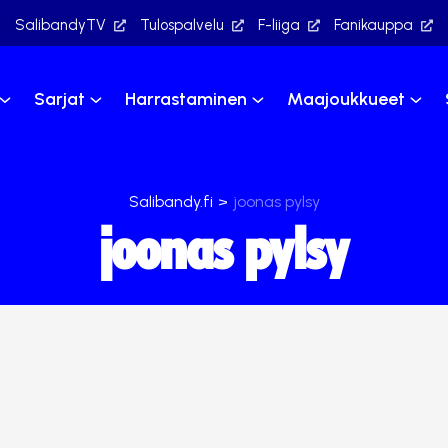
SalibandyTV
Tulospalvelu
F-liiga
Fanikauppa
Sarjat
Harrastaminen
Maajoukkueet
Salibandy.fi
>
joonas pylsy
joonas pylsy