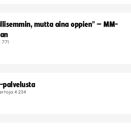
hallisemmin, mutta aina oppien” – MM-
aan
4 771
i-palvelusta
ertoja:
4 234