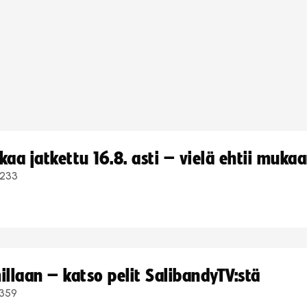
a jatkettu 16.8. asti – vielä ehtii muka
233
llaan – katso pelit SalibandyTV:stä
359