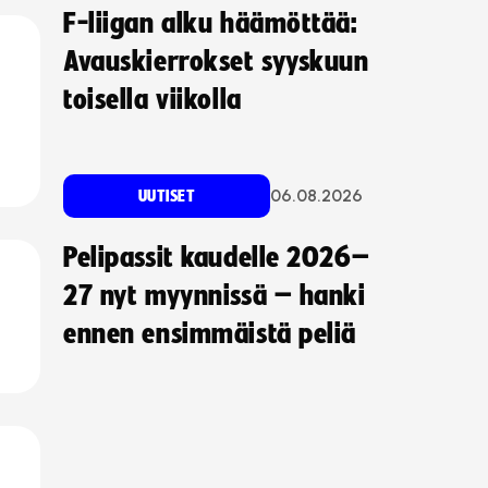
F-liigan alku häämöttää:
Avauskierrokset syyskuun
toisella viikolla
06.08.2026
UUTISET
Pelipassit kaudelle 2026–
27 nyt myynnissä – hanki
ennen ensimmäistä peliä