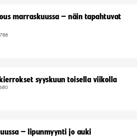
kous marraskuussa – näin tapahtuvat
788
ierrokset syyskuun toisella viikolla
680
uussa – lipunmyynti jo auki