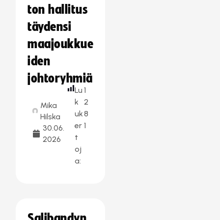
ton hallitus
täydensi
maajoukkue
iden
johtoryhmiä
Lu
1
k
2
Mika
uk
8
Hilska
er
1
30.06.
t
2026
oj
a:
Salibandyn