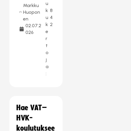
u
Markku
k
8
Huopon
u
4
en
k
2
02.07.2
e
026
r
t
o
j
a
:
Hae VAT–
HVK-
koulutuksee