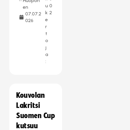
Huopon
u
0
en
k
2
07.07.2
e
026
r
t
o
j
a
:
Kouvolan
Lakritsi
Suomen Cup
kutsuu