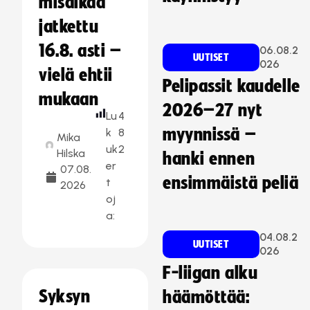
misaikaa
jatkettu
16.8. asti –
06.08.2
UUTISET
026
vielä ehtii
Pelipassit kaudelle
mukaan
2026–27 nyt
Lu
4
myynnissä –
k
8
Mika
uk
2
Hilska
hanki ennen
er
07.08.
ensimmäistä peliä
t
2026
oj
a:
04.08.2
UUTISET
026
F-liigan alku
Syksyn
häämöttää: