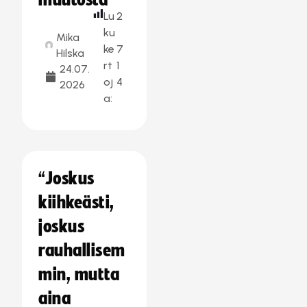
muutosta
Lu
2
ku
Mika
ke
7
Hilska
rt
1
24.07.
oj
4
2026
a:
“Joskus
kiihkeästi,
joskus
rauhallisem
min, mutta
aina