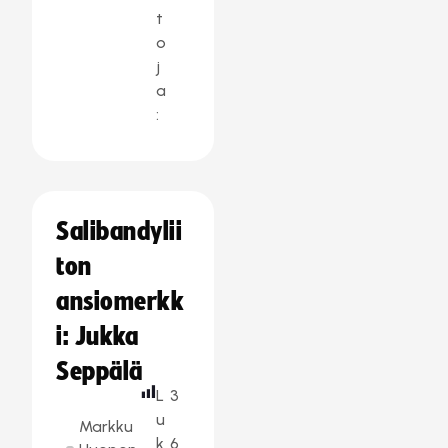
t
o
j
a
:
Salibandylii
ton
ansiomerkk
i: Jukka
Seppälä
L
3
u
Markku
k
6