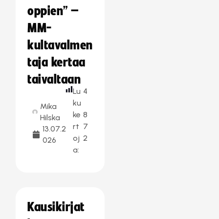
oppien” –
MM-
kultavalmen
taja kertaa
taivaltaan
Lu
4
ku
Mika
ke
8
Hilska
rt
7
13.07.2
oj
2
026
a:
Kausikirjat