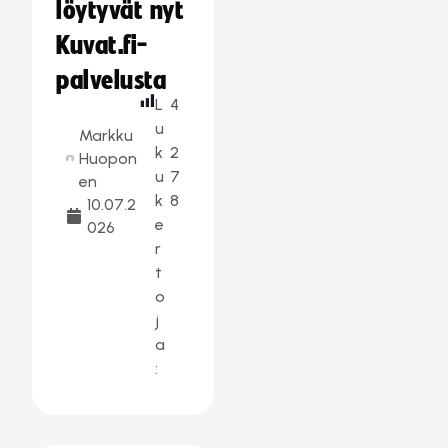
löytyvät nyt
Kuvat.fi-
palvelusta
L
4
u
Markku
k
2
Huopon
u
7
en
k
8
10.07.2
e
026
r
t
o
j
a
: