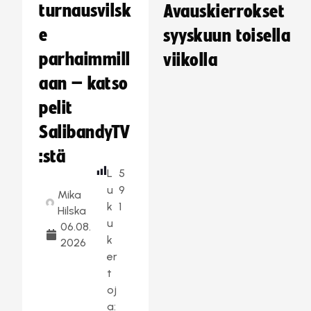
turnausvilsk
Avauskierrokset
e
syyskuun toisella
parhaimmill
viikolla
aan – katso
pelit
SalibandyTV
:stä
L
5
u
9
Mika
k
1
Hilska
u
06.08.
k
2026
er
t
oj
a: