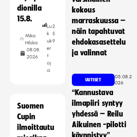
dionilla
kokous
15.8.
marraskuussa –
Lu
2
näin tapahtuvat
k
5
Mika
uk
9
ehdokasasettelu
Hilska
er
08.08.
ja valinnat
t
2026
oj
a:
05.08.2
UUTISET
026
“Kannustava
ilmapiiri syntyy
Suomen
yhdessä – Reilu
Cupin
Aikuinen -pilotti
ilmoittautu
käynnistyy”