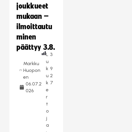
joukkueet
mukaan –
ilmoittautu
minen
päättyy 3.8.
L
3
u
Markku
k
9
Huopon
u
2
en
k
7
06.07.2
e
026
r
t
o
j
a