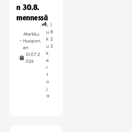
n 30.8.
mennessä
L
1
u
8
Markku
k
2
Huopon
u
3
en
k
01.07.2
e
026
r
t
o
j
a
: