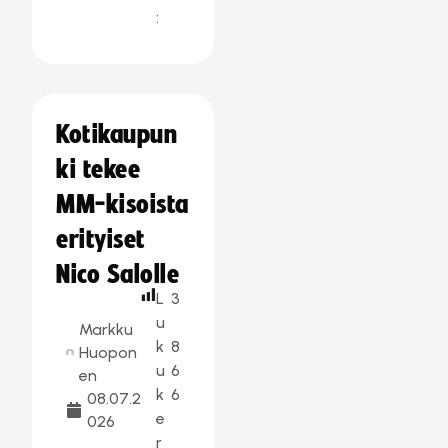
:
Kotikaupun
ki tekee
MM-kisoista
erityiset
Nico Salolle
L
3
u
Markku
k
8
Huopon
u
6
en
k
6
08.07.2
e
026
r