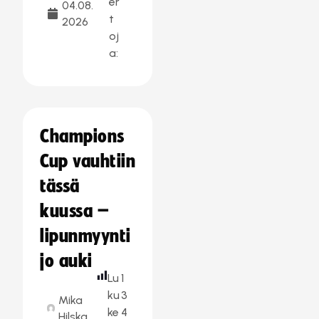
er
04.08.
t
2026
oj
a:
Champions
Cup vauhtiin
tässä
kuussa –
lipunmyynti
jo auki
Lu
1
ku
3
Mika
ke
4
Hilska