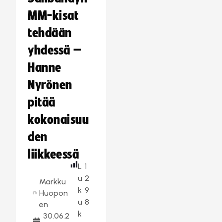
MM-kisat
tehdään
yhdessä –
Hanne
Nyrönen
pitää
kokonaisuu
den
liikkeessä
L
1
u
2
Markku
k
9
Huopon
u
8
en
k
30.06.2