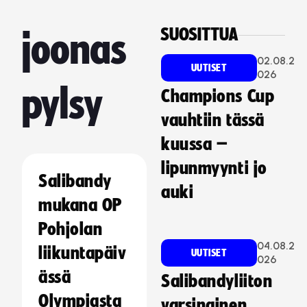
SUOSITTUA
joonas
02.08.2
UUTISET
026
pylsy
Champions Cup
vauhtiin tässä
kuussa –
lipunmyynti jo
Salibandy
auki
mukana OP
Pohjolan
04.08.2
liikuntapäiv
UUTISET
026
ässä
Salibandyliiton
Olympiasta
varsinainen