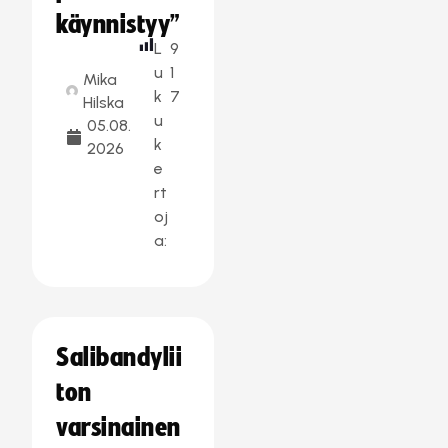
käynnistyy”
L
9
u
1
Mika
k
7
Hilska
u
05.08.
k
2026
e
rt
oj
a:
Salibandylii
ton
varsinainen