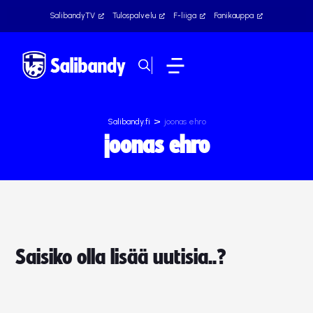
SalibandyTV
Tulospalvelu
F-liiga
Fanikauppa
>
Salibandy.fi
joonas ehro
joonas ehro
Saisiko olla lisää uutisia..?