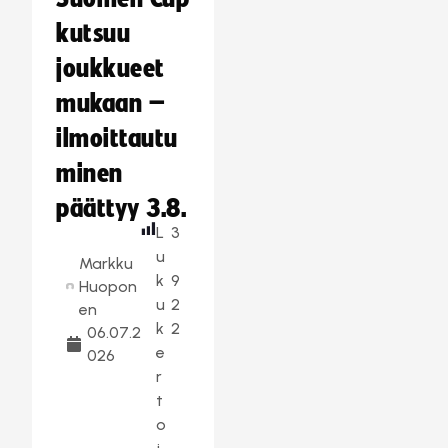
kutsuu
joukkueet
mukaan –
ilmoittautu
minen
päättyy 3.8.
L
3
u
Markku
k
9
Huopon
u
2
en
k
2
06.07.2
e
026
r
t
o