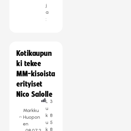
j
a
:
Kotikaupun
ki tekee
MM-kisoista
erityiset
Nico Salolle
L
3
u
Markku
k
8
Huopon
u
5
en
k
8
08.07.2