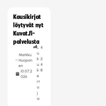
Kausikirjat
löytyvät nyt
Kuvat.fi-
palvelusta
L
4
u
Markku
k
2
Huopon
u
4
en
k
8
10.07.2
e
026
rt
o
j
a: