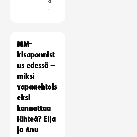
a
:
MM-
kisaponnist
us edessä –
miksi
vapaaehtois
eksi
kannattaa
lähteä? Eija
ja Anu