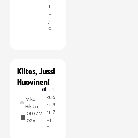
t
o
j
a
:
Kiitos, Jussi
Huovinen!
Lu
1
ku
6
Mika
ke
8
Hilska
rt
7
01.07.2
oj
026
a: