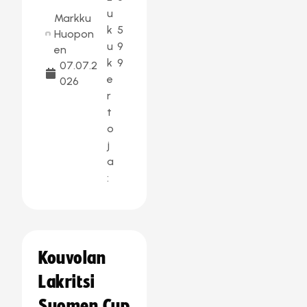
u
Markku
k
5
Huopon
u
9
en
k
9
07.07.2
e
026
r
t
o
j
a
:
Kouvolan
Lakritsi
Suomen Cup