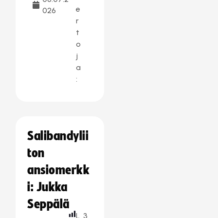
e
026
r
t
o
j
a
:
Salibandylii
ton
ansiomerkk
i: Jukka
Seppälä
L
3