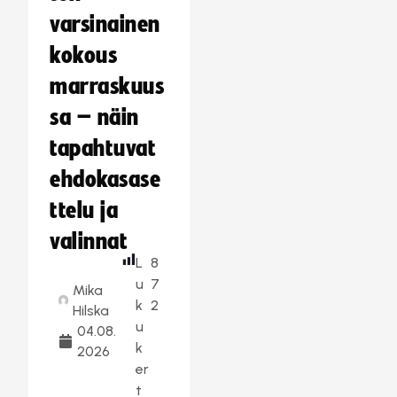
varsinainen
kokous
marraskuus
sa – näin
tapahtuvat
ehdokasase
ttelu ja
valinnat
L
8
u
7
Mika
k
2
Hilska
u
04.08.
k
2026
er
t