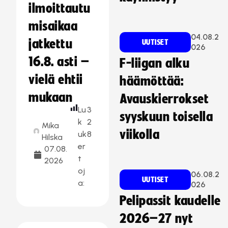
ilmoittautu
misaikaa
04.08.2
jatkettu
UUTISET
026
16.8. asti –
F-liigan alku
vielä ehtii
häämöttää:
mukaan
Avauskierrokset
Lu
3
syyskuun toisella
k
2
Mika
viikolla
uk
8
Hilska
er
07.08.
t
2026
oj
06.08.2
UUTISET
a:
026
Pelipassit kaudelle
2026–27 nyt