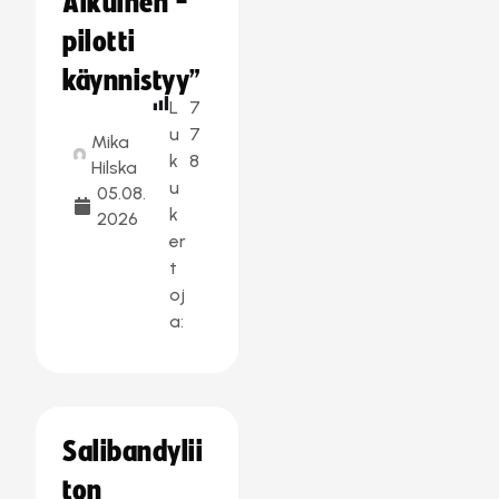
Aikuinen -
pilotti
käynnistyy”
L
7
u
7
Mika
k
8
Hilska
u
05.08.
k
2026
er
t
oj
a:
Salibandylii
ton