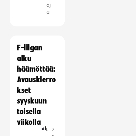
oj
a:
F-liigan
alku
häämöttää:
Avauskierro
kset
syyskuun
toisella
viikolla
L
7