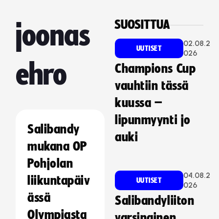
SUOSITTUA
joonas
02.08.2
UUTISET
026
ehro
Champions Cup
vauhtiin tässä
kuussa –
lipunmyynti jo
Salibandy
auki
mukana OP
Pohjolan
04.08.2
liikuntapäiv
UUTISET
026
ässä
Salibandyliiton
Olympiasta
varsinainen