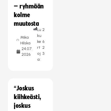
– ryhmään
kolme
muutosta
Lu
2
ku
Mika
ke
6
Hilska
rt
2
24.07.
oj
3
2026
a:
“Joskus
kiihkeästi,
joskus