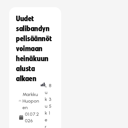
Uudet
salibandyn
pelisäännöt
voimaan
heinäkuun
alusta
alkaen
L
8
u
Markku
k
3
Huopon
u
5
en
k
1
01.07.2
e
026
r