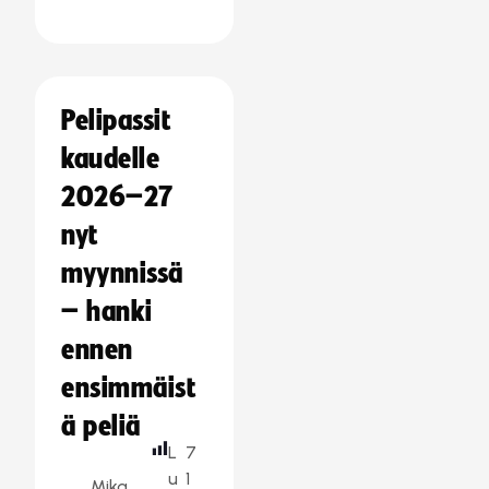
Pelipassit
kaudelle
2026–27
nyt
myynnissä
– hanki
ennen
ensimmäist
ä peliä
L
7
u
1
Mika