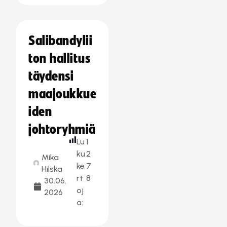
Salibandylii
ton hallitus
täydensi
maajoukkue
iden
johtoryhmiä
Lu
1
ku
2
Mika
ke
7
Hilska
rt
8
30.06.
oj
2026
a: