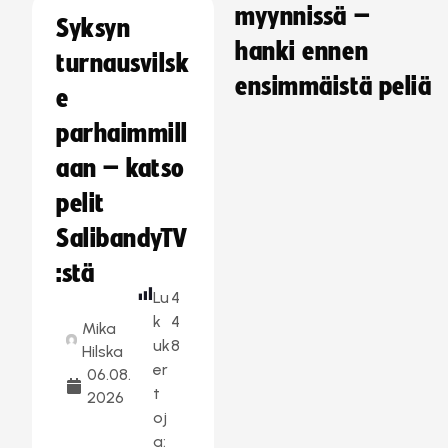
myynnissä –
Syksyn
hanki ennen
turnausvilsk
ensimmäistä peliä
e
parhaimmill
aan – katso
pelit
SalibandyTV
:stä
Lu
4
k
4
Mika
uk
8
Hilska
er
06.08.
t
2026
oj
a: