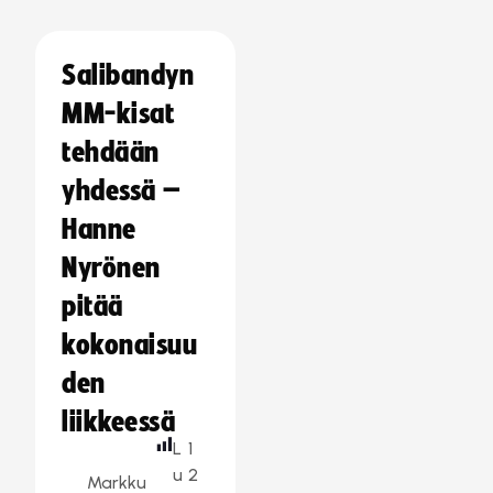
Salibandyn
MM-kisat
tehdään
yhdessä –
Hanne
Nyrönen
pitää
kokonaisuu
den
liikkeessä
L
1
u
2
Markku