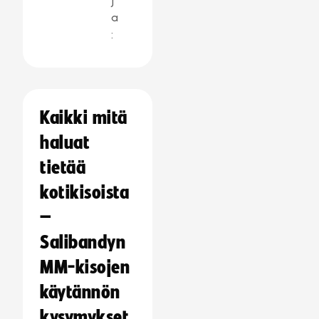
j
a
:
Kaikki mitä
haluat
tietää
kotikisoista
–
Salibandyn
MM-kisojen
käytännön
kysymykset