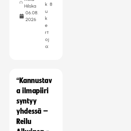
k
8
Hilska
u
06.08.
k
2026
e
rt
oj
a:
“Kannustav
a ilmapiiri
syntyy
yhdessä –
Reilu