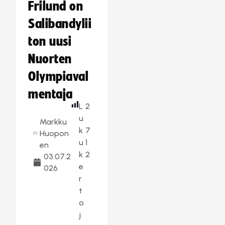
Frilund on
Salibandylii
ton uusi
Nuorten
Olympiaval
mentaja
L
2
u
Markku
k
7
Huopon
u
1
en
k
2
03.07.2
e
026
r
t
o
j