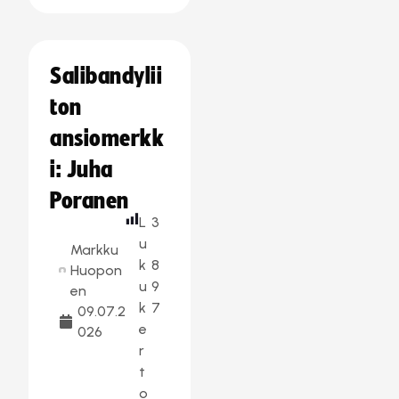
Salibandylii
ton
ansiomerkk
i: Juha
Poranen
L
3
u
Markku
k
8
Huopon
u
9
en
k
7
09.07.2
e
026
r
t
o