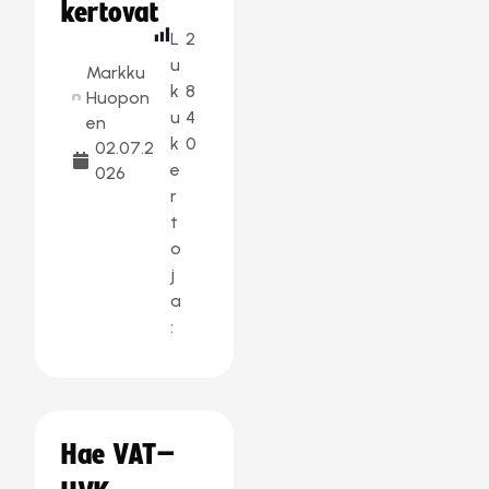
kertovat
L
2
u
Markku
k
8
Huopon
u
4
en
k
0
02.07.2
e
026
r
t
o
j
a
:
Hae VAT–