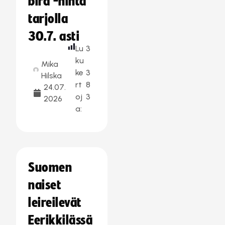
bird -hinta
tarjolla
30.7. asti
Lu
3
ku
Mika
ke
3
Hilska
rt
8
24.07.
oj
3
2026
a:
Suomen
naiset
leireilevät
Eerikkilässä