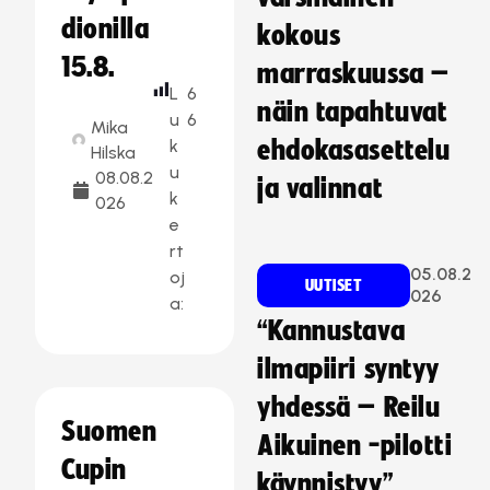
dionilla
kokous
15.8.
marraskuussa –
L
6
näin tapahtuvat
u
6
Mika
k
ehdokasasettelu
Hilska
u
08.08.2
ja valinnat
k
026
e
rt
05.08.2
oj
UUTISET
026
a:
“Kannustava
ilmapiiri syntyy
yhdessä – Reilu
Suomen
Aikuinen -pilotti
Cupin
käynnistyy”