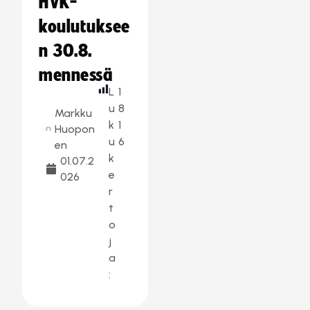
HVK-
koulutuksee
n 30.8.
mennessä
L
1
u
8
Markku
k
1
Huopon
u
6
en
k
01.07.2
e
026
r
t
o
j
a
: