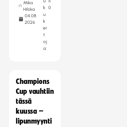
u
5
Mika
k
0
Hilska
u
04.08.
k
2026
er
t
oj
a:
Champions
Cup vauhtiin
tässä
kuussa –
lipunmyynti