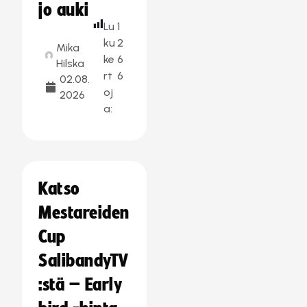
jo auki
Lu
1
ku
2
Mika
ke
6
Hilska
rt
6
02.08.
oj
2026
a:
Katso
Mestareiden
Cup
SalibandyTV
:stä – Early