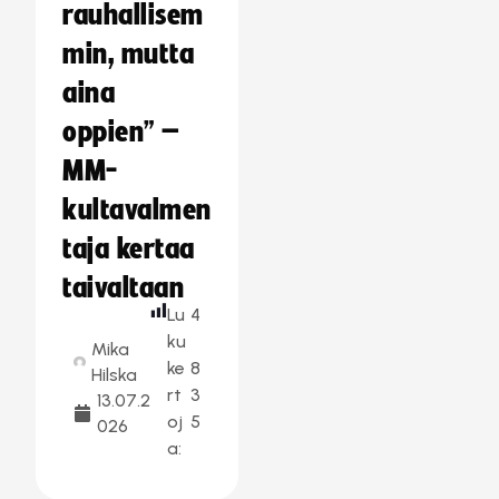
rauhallisem
min, mutta
aina
oppien” –
MM-
kultavalmen
taja kertaa
taivaltaan
Lu
4
ku
Mika
ke
8
Hilska
rt
3
13.07.2
oj
5
026
a: