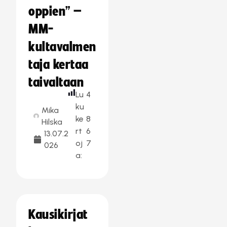
oppien” –
MM-
kultavalmen
taja kertaa
taivaltaan
Lu
4
ku
Mika
ke
8
Hilska
rt
6
13.07.2
oj
7
026
a:
Kausikirjat