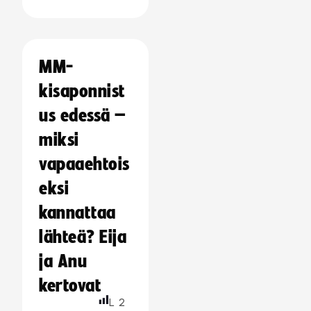
MM-
kisaponnist
us edessä –
miksi
vapaaehtois
eksi
kannattaa
lähteä? Eija
ja Anu
kertovat
L
2