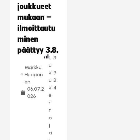
joukkueet
mukaan –
ilmoittautu
minen
päättyy 3.8.
L
3
u
Markku
k
9
Huopon
u
2
en
k
4
06.07.2
e
026
r
t
o
j
a