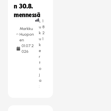
n 30.8.
mennessä
L
1
u
8
Markku
k
2
Huopon
u
1
en
k
01.07.2
e
026
r
t
o
j
a
: