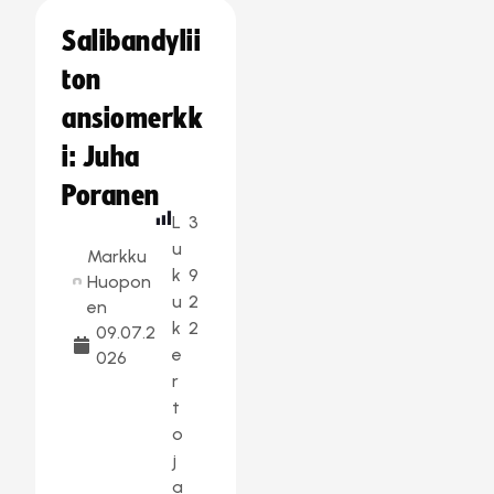
Salibandylii
ton
ansiomerkk
i: Juha
Poranen
L
3
u
Markku
k
9
Huopon
u
2
en
k
2
09.07.2
e
026
r
t
o
j
a