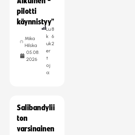
Aikuinen -
pilotti
käynnistyy”
Lu
8
k
6
Mika
uk
2
Hilska
er
05.08.
t
2026
oj
a:
Salibandylii
ton
varsinainen