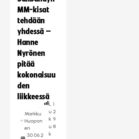
MM-kisat
tehdään
yhdessä –
Hanne
Nyrönen
pitää
kokonaisuu
den
liikkeessä
L
1
u
2
Markku
k
9
Huopon
u
8
en
k
30.06.2