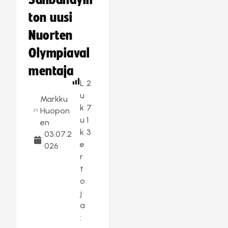
Salibandylii
ton uusi
Nuorten
Olympiaval
mentaja
L
2
u
Markku
k
7
Huopon
u
1
en
k
3
03.07.2
e
026
r
t
o
j
a
: