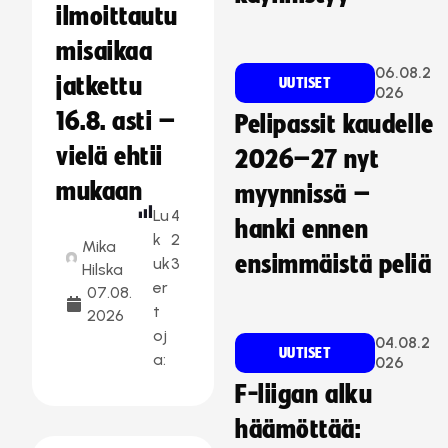
ilmoittautu
misaikaa
06.08.2
jatkettu
UUTISET
026
16.8. asti –
Pelipassit kaudelle
vielä ehtii
2026–27 nyt
mukaan
myynnissä –
Lu
4
hanki ennen
k
2
Mika
ensimmäistä peliä
uk
3
Hilska
er
07.08.
t
2026
oj
04.08.2
UUTISET
a:
026
F-liigan alku
häämöttää: