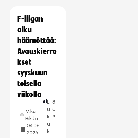
F-liigan
alku
häämöttää:
Avauskierro
kset
syyskuun
toisella
viikolla
L
8
u
0
Mika
k
9
Hilska
u
04.08.
k
2026