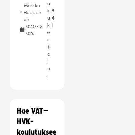
u
Markku
k
8
Huopon
u
4
en
k
1
02.07.2
e
026
r
t
o
j
a
:
Hae VAT–
HVK-
koulutuksee