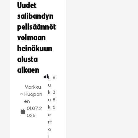
Uudet
salibandyn
pelisäännöt
voimaan
heinäkuun
alusta
alkaen
L
8
u
Markku
k
3
Huopon
u
8
en
k
6
01.07.2
e
026
rt
o
j