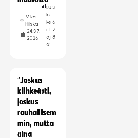
muutosta
Lu
2
ku
Mika
ke
6
Hilska
rt
7
24.07.
oj
8
2026
a:
“Joskus
kiihkeästi,
joskus
rauhallisem
min, mutta
aina