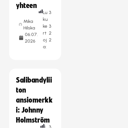
yhteen
Lu
3
ku
Mika
ke
3
Hilska
rt
2
06.07.
oj
2
2026
a:
Salibandylii
ton
ansiomerkk
i: Johnny
Holmström
L
3