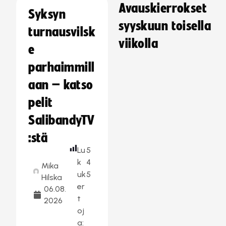
Avauskierrokset
Syksyn
syyskuun toisella
turnausvilsk
viikolla
e
parhaimmill
aan – katso
pelit
SalibandyTV
:stä
Lu
5
k
4
Mika
uk
5
Hilska
er
06.08.
t
2026
oj
a: