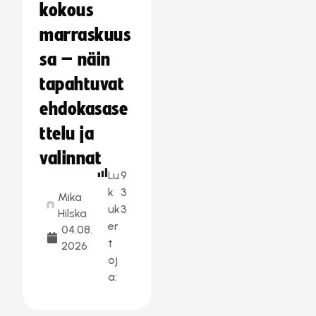
kokous
marraskuus
sa – näin
tapahtuvat
ehdokasase
ttelu ja
valinnat
Lu
9
k
3
Mika
uk
3
Hilska
er
04.08.
t
2026
oj
a: