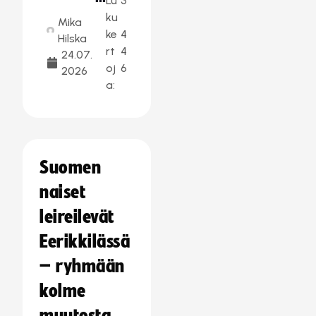
Lu
3
ku
Mika
ke
4
Hilska
rt
4
24.07.
oj
6
2026
a:
Suomen
naiset
leireilevät
Eerikkilässä
– ryhmään
kolme