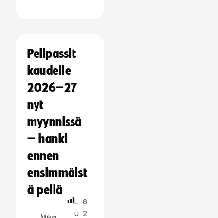
Pelipassit
kaudelle
2026–27
nyt
myynnissä
– hanki
ennen
ensimmäist
ä peliä
L
8
u
2
Mika