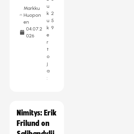
u
Markku
k
2
Huopon
u
5
en
k
9
04.07.2
e
026
r
t
o
j
a
:
Nimitys: Erik
Frilund on