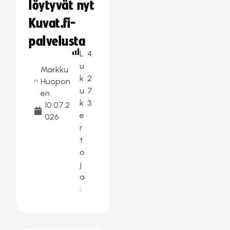
löytyvät nyt
Kuvat.fi-
palvelusta
L
4
u
Markku
k
2
Huopon
u
7
en
k
3
10.07.2
e
026
r
t
o
j
a
: