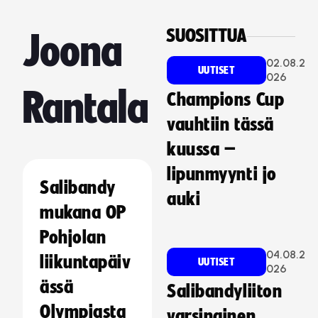
SUOSITTUA
Joona
02.08.2
UUTISET
026
Rantala
Champions Cup
vauhtiin tässä
kuussa –
lipunmyynti jo
Salibandy
auki
mukana OP
Pohjolan
04.08.2
liikuntapäiv
UUTISET
026
ässä
Salibandyliiton
Olympiasta
varsinainen