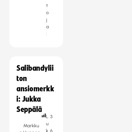
t
o
j
a
:
Salibandylii
ton
ansiomerkk
i: Jukka
Seppälä
L
3
u
Markku
k
6