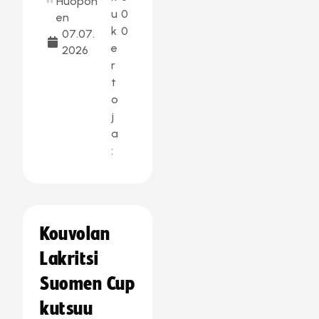
Huopon
u
0
en
k
0
07.07.
e
2026
r
t
o
j
a
:
Kouvolan
Lakritsi
Suomen Cup
kutsuu