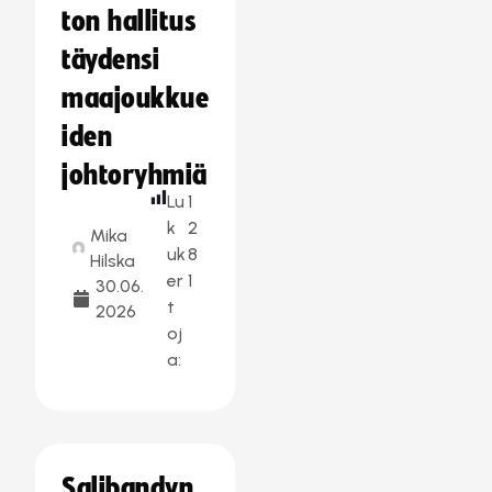
ton hallitus
täydensi
maajoukkue
iden
johtoryhmiä
Lu
1
k
2
Mika
uk
8
Hilska
er
1
30.06.
t
2026
oj
a:
Salibandyn