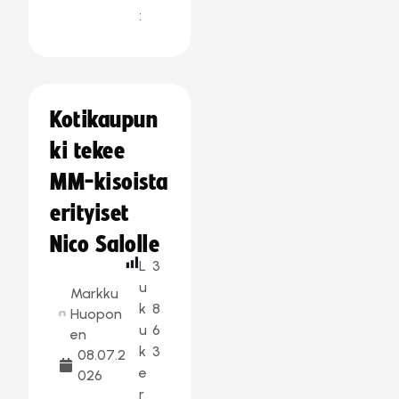
:
Kotikaupun
ki tekee
MM-kisoista
erityiset
Nico Salolle
L
3
u
Markku
k
8
Huopon
u
6
en
k
3
08.07.2
e
026
r