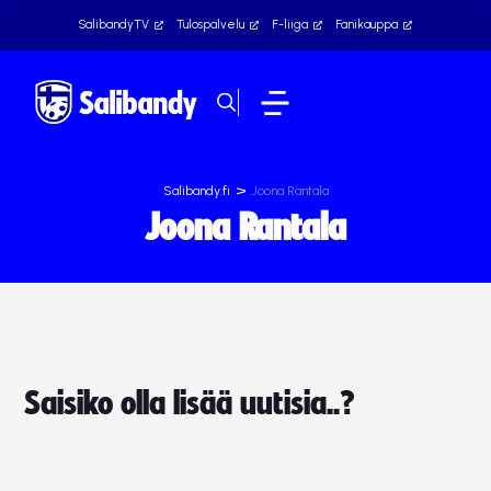
SalibandyTV
Tulospalvelu
F-liiga
Fanikauppa
>
Salibandy.fi
Joona Rantala
Joona Rantala
Saisiko olla lisää uutisia..?