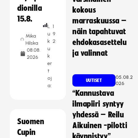
dionilla
kokous
15.8.
marraskuussa –
L
1
näin tapahtuvat
u
9
Mika
k
2
ehdokasasettelu
Hilska
u
08.08.
ja valinnat
k
2026
er
t
05.08.2
oj
UUTISET
026
a:
“Kannustava
ilmapiiri syntyy
yhdessä – Reilu
Suomen
Aikuinen -pilotti
Cupin
käynnistyy”