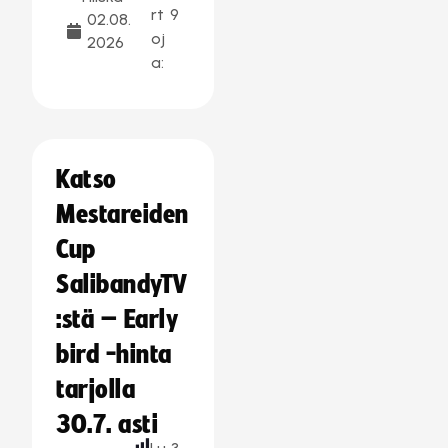
rt
9
02.08.
oj
2026
a:
Katso
Mestareiden
Cup
SalibandyTV
:stä – Early
bird -hinta
tarjolla
30.7. asti