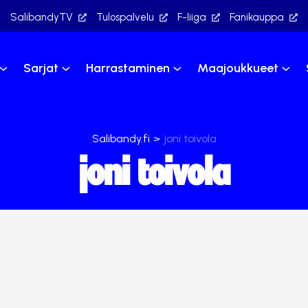
SalibandyTV
Tulospalvelu
F-liiga
Fanikauppa
Sarjat
Harrastaminen
Maajoukkueet
Salibandy.fi
>
joni toivola
joni toivola