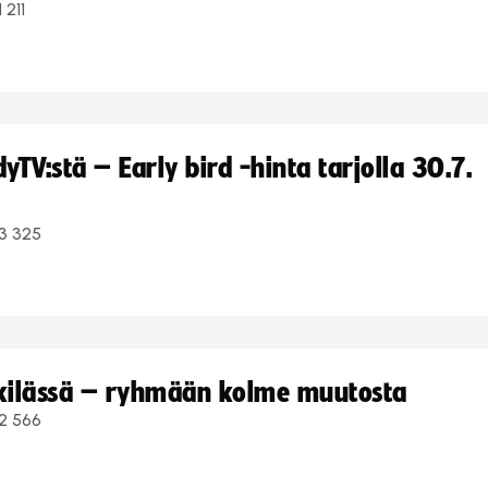
1 211
TV:stä – Early bird -hinta tarjolla 30.7.
3 325
kkilässä – ryhmään kolme muutosta
2 566