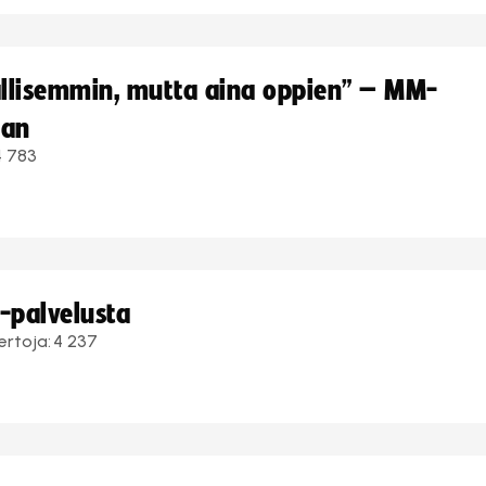
hallisemmin, mutta aina oppien” – MM-
aan
4 783
i-palvelusta
ertoja:
4 237