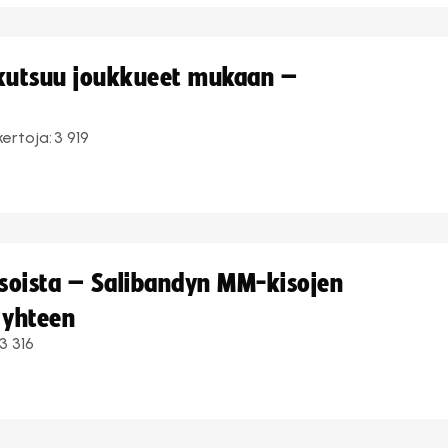
 kutsuu joukkueet mukaan –
kertoja:
3 919
kisoista – Salibandyn MM-kisojen
 yhteen
3 316