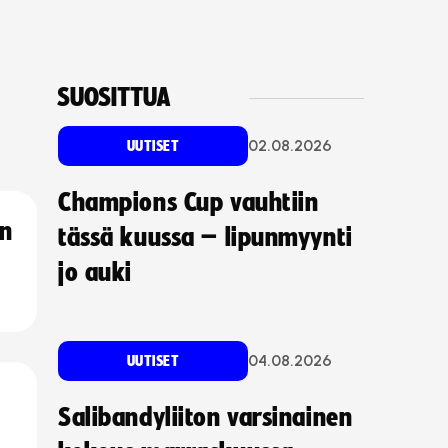
SUOSITTUA
02.08.2026
UUTISET
Champions Cup vauhtiin
an
tässä kuussa – lipunmyynti
jo auki
04.08.2026
UUTISET
Salibandyliiton varsinainen