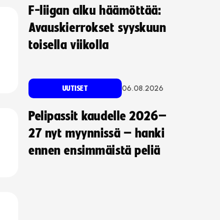
F-liigan alku häämöttää:
Avauskierrokset syyskuun
toisella viikolla
06.08.2026
UUTISET
Pelipassit kaudelle 2026–
27 nyt myynnissä – hanki
ennen ensimmäistä peliä