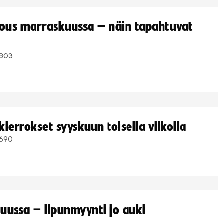
kous marraskuussa – näin tapahtuvat
803
ierrokset syyskuun toisella viikolla
690
uussa – lipunmyynti jo auki