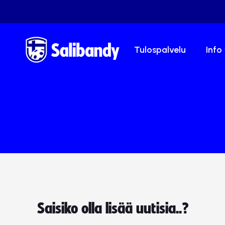
Tulospalvelu
Info
Saisiko olla lisää uutisia..?