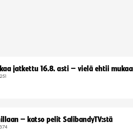
a jatkettu 16.8. asti – vielä ehtii muka
251
llaan – katso pelit SalibandyTV:stä
374