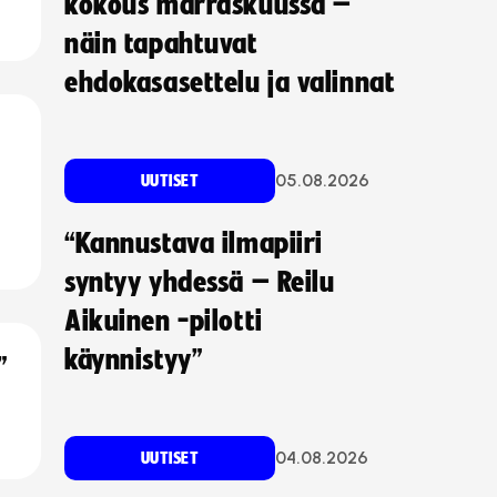
kokous marraskuussa –
näin tapahtuvat
ehdokasasettelu ja valinnat
05.08.2026
UUTISET
“Kannustava ilmapiiri
syntyy yhdessä – Reilu
Aikuinen -pilotti
käynnistyy”
”
04.08.2026
UUTISET