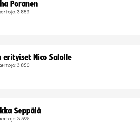
uha Poranen
kertoja:
3 883
erityiset Nico Salolle
kertoja:
3 850
ukka Seppälä
kertoja:
3 595