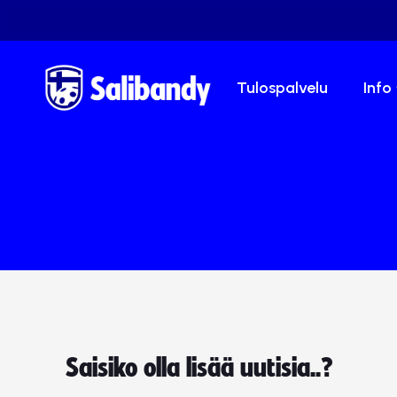
Tulospalvelu
Info
Saisiko olla lisää uutisia..?