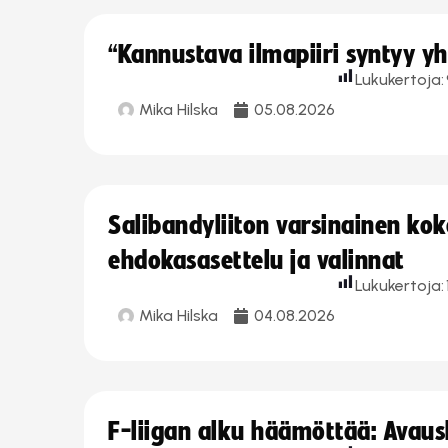
“Kannustava ilmapiiri syntyy yh
Lukukertoja:
Mika Hilska
05.08.2026
Salibandyliiton varsinainen ko
ehdokasasettelu ja valinnat
Lukukertoja:
Mika Hilska
04.08.2026
F-liigan alku häämöttää: Avausk