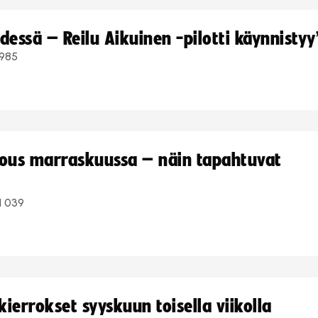
dessä – Reilu Aikuinen -pilotti käynnistyy
985
kous marraskuussa – näin tapahtuvat
1 039
ierrokset syyskuun toisella viikolla