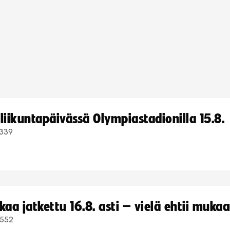
iikuntapäivässä Olympiastadionilla 15.8.
339
a jatkettu 16.8. asti – vielä ehtii muka
552