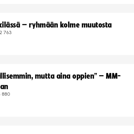
kkilässä – ryhmään kolme muutosta
2 763
hallisemmin, mutta aina oppien” – MM-
aan
4 880