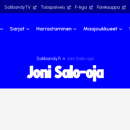
SalibandyTV
Tulospalvelu
F-liiga
Fanikauppa
Sarjat
Harrastaminen
Maajoukkueet
Salibandy.fi
>
Joni Salo-oja
Joni Salo-oja