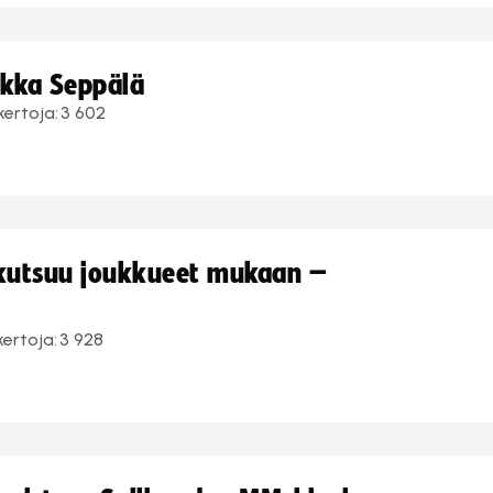
ukka Seppälä
kertoja:
3 602
 kutsuu joukkueet mukaan –
kertoja:
3 928