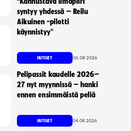
“Kannustava ilmapiiri
syntyy yhdessä – Reilu
Aikuinen -pilotti
käynnistyy”
06.08.2026
UUTISET
Pelipassit kaudelle 2026–
27 nyt myynnissä – hanki
ennen ensimmäistä peliä
04.08.2026
UUTISET