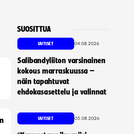
SUOSITTUA
04.08.2026
UUTISET
Salibandyliiton varsinainen
kokous marraskuussa –
näin tapahtuvat
ehdokasasettelu ja valinnat
05.08.2026
UUTISET
an