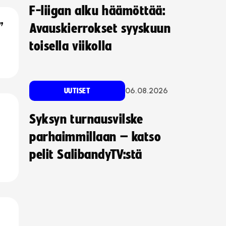
F-liigan alku häämöttää:
”
Avauskierrokset syyskuun
toisella viikolla
06.08.2026
UUTISET
Syksyn turnausvilske
parhaimmillaan – katso
pelit SalibandyTV:stä