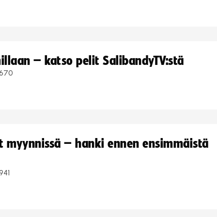
llaan – katso pelit SalibandyTV:stä
670
yt myynnissä – hanki ennen ensimmäistä
941