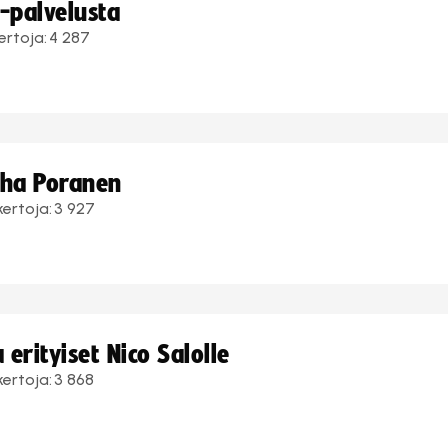
i-palvelusta
ertoja:
4 287
uha Poranen
kertoja:
3 927
erityiset Nico Salolle
kertoja:
3 868