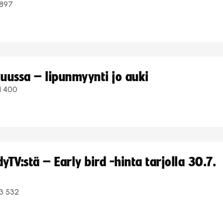
897
uussa – lipunmyynti jo auki
1 400
TV:stä – Early bird -hinta tarjolla 30.7.
3 532