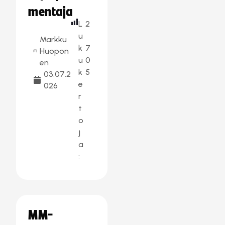
mentaja
L
2
u
Markku
k
7
Huopon
u
0
en
k
5
03.07.2
e
026
r
t
o
j
a
:
MM-