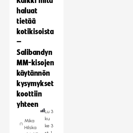
Kaikki mitä
haluat
tietää
kotikisoista
–
Salibandyn
MM-kisojen
käytännön
kysymykset
koottiin
yhteen
Lu
3
ku
Mika
ke
3
Hilska
rt
1