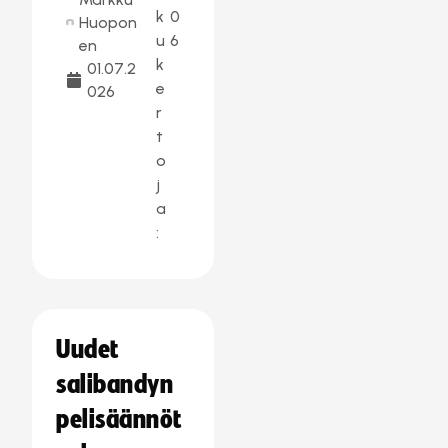
k
0
Huopon
u
6
en
k
01.07.2
e
026
r
t
o
j
a
:
Uudet
salibandyn
pelisäännöt