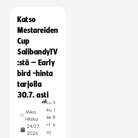
Katso
Mestareiden
Cup
SalibandyTV
:stä – Early
bird -hinta
tarjolla
30.7. asti
Lu
3
ku
1
Mika
ke
8
Hilska
rt
6
24.07.
oj
2026