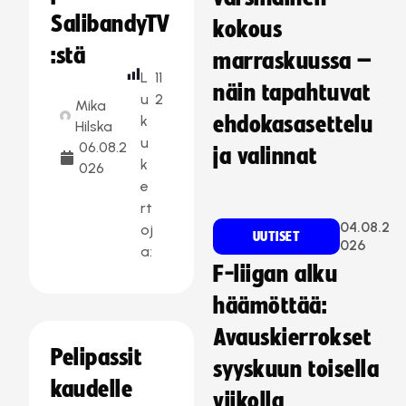
SalibandyTV
kokous
:stä
marraskuussa –
L
11
näin tapahtuvat
u
2
Mika
k
ehdokasasettelu
Hilska
u
06.08.2
ja valinnat
k
026
e
rt
04.08.2
oj
UUTISET
026
a:
F-liigan alku
häämöttää:
Avauskierrokset
Pelipassit
syyskuun toisella
kaudelle
viikolla