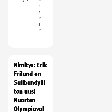
e
026
r
t
o
j
a
:
Nimitys: Erik
Frilund on
Salibandylii
ton uusi
Nuorten
Olympiaval