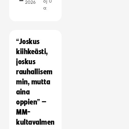
oj
0
2026
a:
“Joskus
kiihkeästi,
joskus
rauhallisem
min, mutta
aina
oppien” –
MM-
kultavalmen