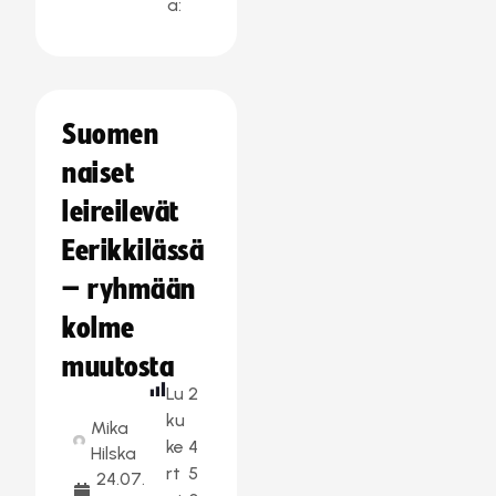
a:
Suomen
naiset
leireilevät
Eerikkilässä
– ryhmään
kolme
muutosta
Lu
2
ku
Mika
ke
4
Hilska
rt
5
24.07.