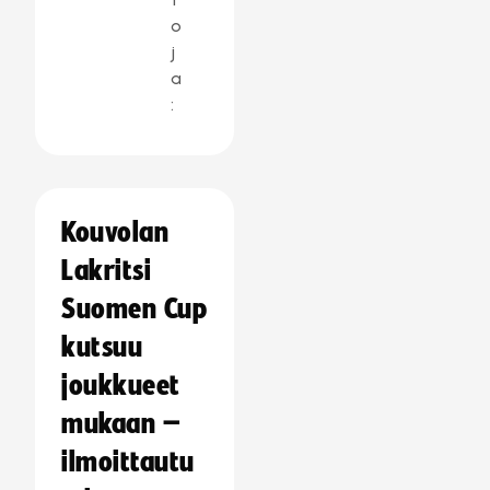
o
j
a
:
Kouvolan
Lakritsi
Suomen Cup
kutsuu
joukkueet
mukaan –
ilmoittautu