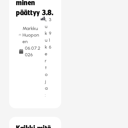
minen
päättyy 3.8.
L
3
u
Markku
k
9
Huopon
u
1
en
k
6
06.07.2
e
026
r
t
o
j
a
: