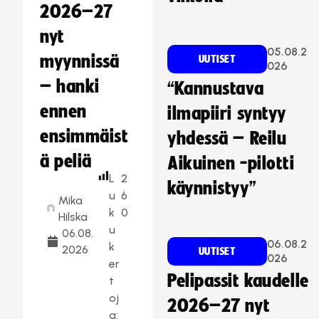
2026–27
nyt
05.08.2
myynnissä
UUTISET
026
– hanki
“Kannustava
ennen
ilmapiiri syntyy
ensimmäist
yhdessä – Reilu
ä peliä
Aikuinen -pilotti
L
2
käynnistyy”
u
6
Mika
k
0
Hilska
u
06.08.
06.08.2
k
2026
UUTISET
026
er
Pelipassit kaudelle
t
oj
2026–27 nyt
a: