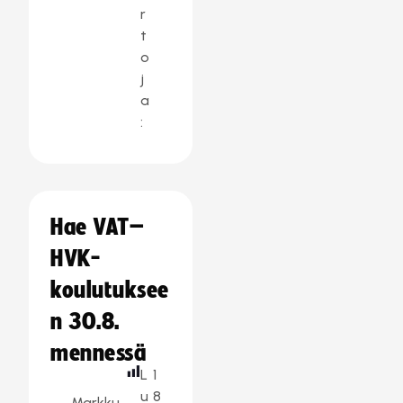
r
t
o
j
a
:
Hae VAT–
HVK-
koulutuksee
n 30.8.
mennessä
L
1
u
8
Markku