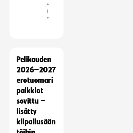
o
j
a
:
Pelikauden
2026–2027
erotuomari
palkkiot
sovittu –
lisätty
kilpailusään
töihin