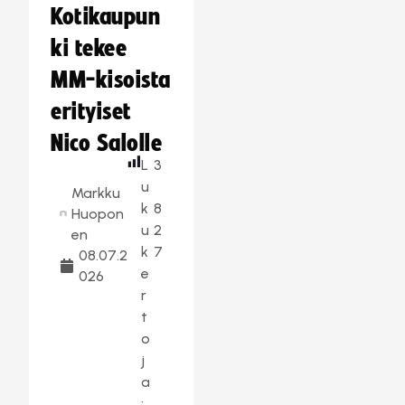
Kotikaupun
ki tekee
MM-kisoista
erityiset
Nico Salolle
L
3
u
Markku
k
8
Huopon
u
2
en
k
7
08.07.2
e
026
r
t
o
j
a
: