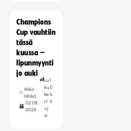
Champions
Cup vauhtiin
tässä
kuussa –
lipunmyynti
jo auki
Lu
1
ku
0
Mika
ke
6
Hilska
rt
6
02.08.
oj
2026
a: