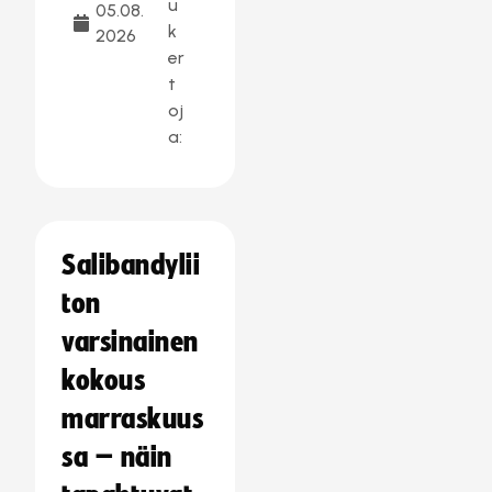
u
05.08.
k
2026
er
t
oj
a:
Salibandylii
ton
varsinainen
kokous
marraskuus
sa – näin