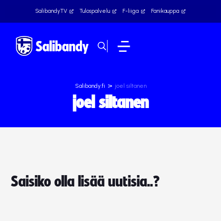
SalibandyTV
Tulospalvelu
F-liiga
Fanikauppa
>
Salibandy.fi
joel siltanen
joel siltanen
Saisiko olla lisää uutisia..?