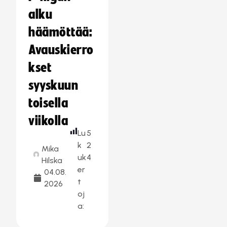
alku
häämöttää:
Avauskierro
kset
syyskuun
toisella
viikolla
Lu
5
k
2
Mika
uk
4
Hilska
er
04.08.
t
2026
oj
a: