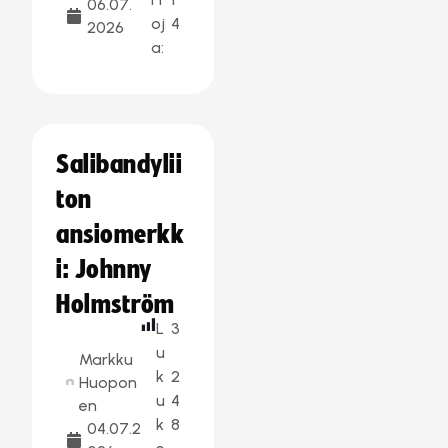
06.07.
oj
4
2026
a:
Salibandylii
ton
ansiomerkk
i: Johnny
Holmström
L
3
u
Markku
k
2
Huopon
u
4
en
k
8
04.07.2