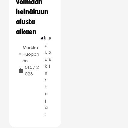
voimaan
heinäkuun
alusta
alkaen
L
8
u
Markku
k
2
Huopon
u
8
en
k
1
01.07.2
e
026
r
t
o
j
a
: