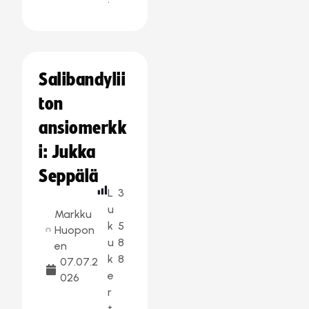
Salibandylii
ton
ansiomerkk
i: Jukka
Seppälä
L
3
u
Markku
k
5
Huopon
u
8
en
k
8
07.07.2
e
026
r
t