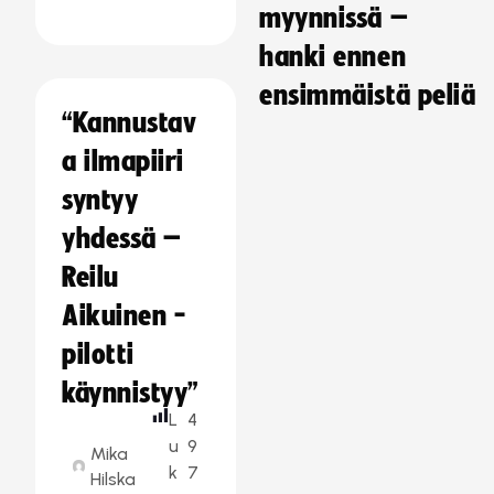
myynnissä –
hanki ennen
ensimmäistä peliä
“Kannustav
a ilmapiiri
syntyy
yhdessä –
Reilu
Aikuinen -
pilotti
käynnistyy”
L
4
u
9
Mika
k
7
Hilska