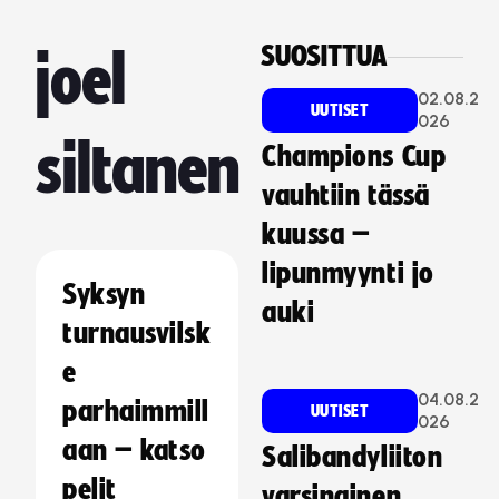
SUOSITTUA
joel
02.08.2
UUTISET
026
siltanen
Champions Cup
vauhtiin tässä
kuussa –
lipunmyynti jo
Syksyn
auki
turnausvilsk
e
04.08.2
parhaimmill
UUTISET
026
aan – katso
Salibandyliiton
pelit
varsinainen