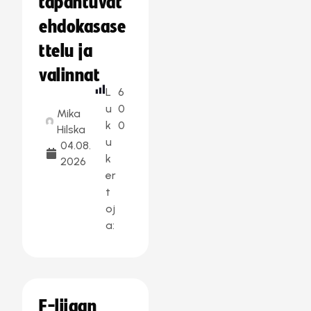
tapahtuvat
ehdokasase
ttelu ja
valinnat
L
6
u
0
Mika
k
0
Hilska
u
04.08.
k
2026
er
t
oj
a:
F-liigan