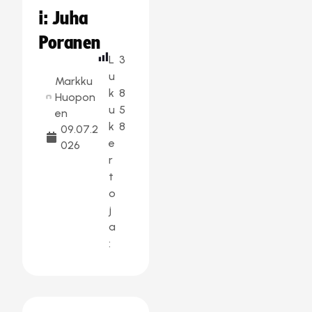
i: Juha
Poranen
L
3
u
Markku
k
8
Huopon
u
5
en
k
8
09.07.2
e
026
r
t
o
j
a
: