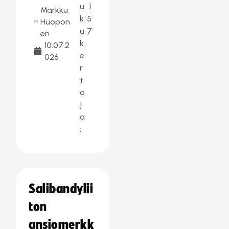
u
1
Markku
k
5
Huopon
u
7
en
k
10.07.2
e
026
r
t
o
j
a
:
Salibandylii
ton
ansiomerkk