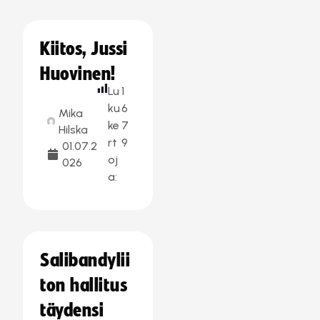
Kiitos, Jussi
Huovinen!
Lu
1
ku
6
Mika
ke
7
Hilska
rt
9
01.07.2
oj
026
a:
Salibandylii
ton hallitus
täydensi