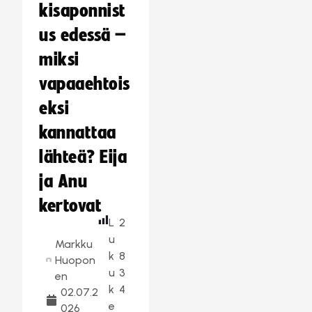
kisaponnist
us edessä –
miksi
vapaaehtois
eksi
kannattaa
lähteä? Eija
ja Anu
kertovat
L
2
u
Markku
k
8
Huopon
u
3
en
k
4
02.07.2
e
026