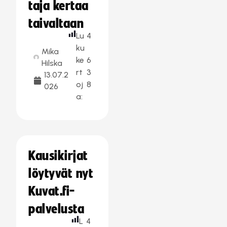
taja kertaa
taivaltaan
Lu
4
ku
Mika
ke
6
Hilska
rt
3
13.07.2
oj
8
026
a:
Kausikirjat
löytyvät nyt
Kuvat.fi-
palvelusta
L
4