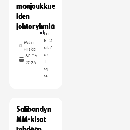
maajoukkue
iden
johtoryhmiä
Lu
1
k
2
Mika
uk
7
Hilska
er
1
30.06.
t
2026
oj
a:
Salibandyn
MM-kisat
tehdään