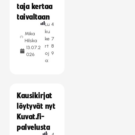
taja kertaa
taivaltaan
Lu
4
ku
Mika
ke
7
Hilska
rt
8
13.07.2
oj
9
026
a:
Kausikirjat
löytyvät nyt
Kuvat.fi-
palvelusta
L
4