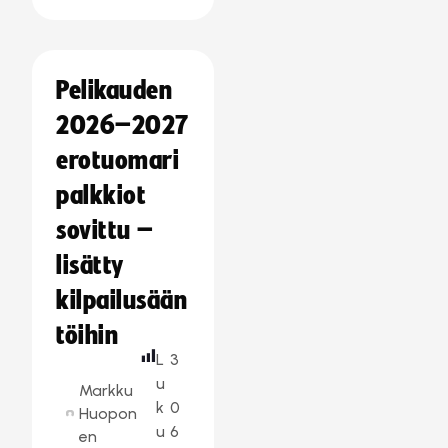
Pelikauden
2026–2027
erotuomari
palkkiot
sovittu –
lisätty
kilpailusään
töihin
L
3
u
Markku
k
0
Huopon
u
6
en