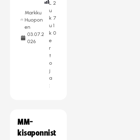
L
2
u
Markku
k
7
Huopon
u
1
en
k
0
03.07.2
e
026
r
t
o
j
a
:
MM-
kisaponnist