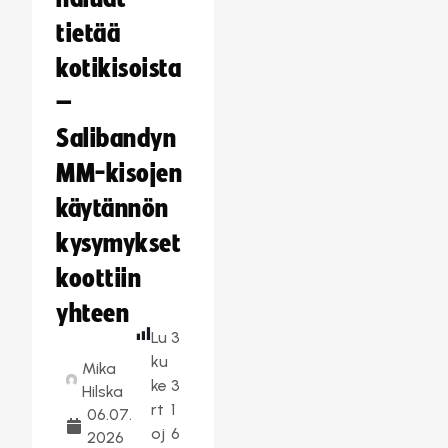
tietää
kotikisoista
–
Salibandyn
MM-kisojen
käytännön
kysymykset
koottiin
yhteen
Lu
3
ku
Mika
ke
3
Hilska
rt
1
06.07.
oj
6
2026