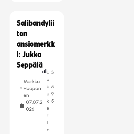
Salibandylii
ton
ansiomerkk
i: Jukka
Seppälä
L
3
u
Markku
k
5
Huopon
u
9
en
k
5
07.07.2
e
026
r
t
o