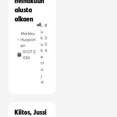
heinäkuun
alusta
alkaen
L
8
u
Markku
k
3
Huopon
u
3
en
k
4
01.07.2
e
026
rt
o
j
a:
Kiitos, Jussi