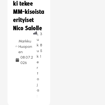
ki tekee
MM-kisoista
erityiset
Nico Salolle
L
3
u
Markku
k
8
Huopon
u
5
en
k
1
08.07.2
e
026
r
t
o
j
a
: