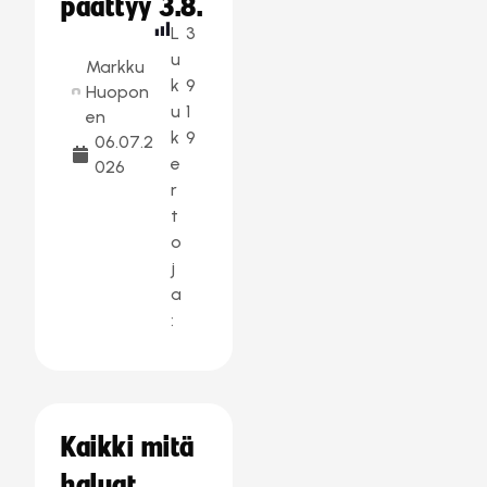
päättyy 3.8.
L
3
u
Markku
k
9
Huopon
u
1
en
k
9
06.07.2
e
026
r
t
o
j
a
:
Kaikki mitä
haluat