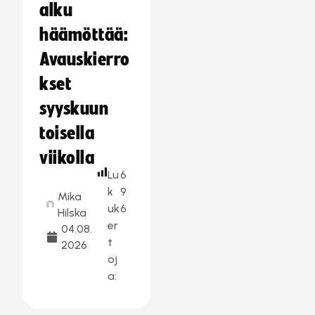
alku
häämöttää:
Avauskierro
kset
syyskuun
toisella
viikolla
Lu
6
k
9
Mika
uk
6
Hilska
er
04.08.
t
2026
oj
a: