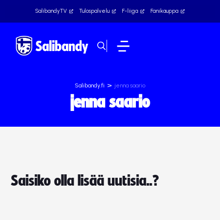
SalibandyTV
Tulospalvelu
F-liiga
Fanikauppa
>
Salibandy.fi
jenna saario
jenna saario
Saisiko olla lisää uutisia..?