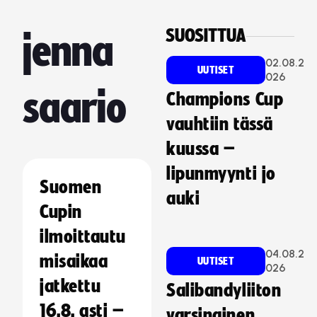
SUOSITTUA
jenna
02.08.2
UUTISET
026
saario
Champions Cup
vauhtiin tässä
kuussa –
lipunmyynti jo
Suomen
auki
Cupin
ilmoittautu
04.08.2
misaikaa
UUTISET
026
jatkettu
Salibandyliiton
16.8. asti –
varsinainen