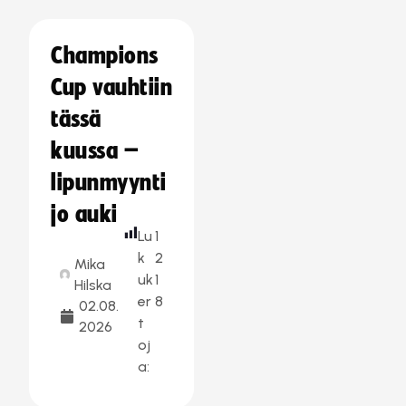
Champions
Cup vauhtiin
tässä
kuussa –
lipunmyynti
jo auki
Lu
1
k
2
Mika
uk
1
Hilska
er
8
02.08.
t
2026
oj
a: