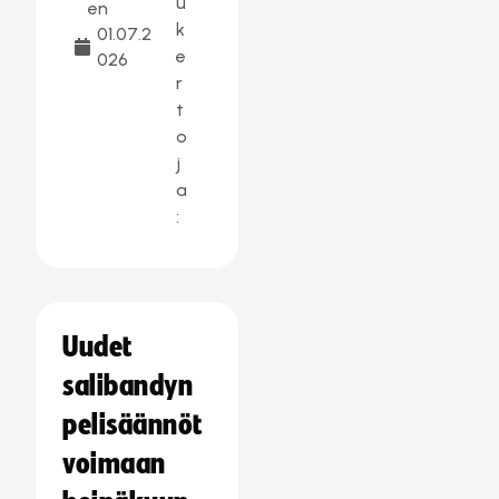
u
en
k
01.07.2
e
026
r
t
o
j
a
:
Uudet
salibandyn
pelisäännöt
voimaan