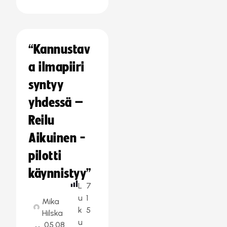
“Kannustav
a ilmapiiri
syntyy
yhdessä –
Reilu
Aikuinen -
pilotti
käynnistyy”
L
7
u
1
Mika
k
5
Hilska
u
05.08.