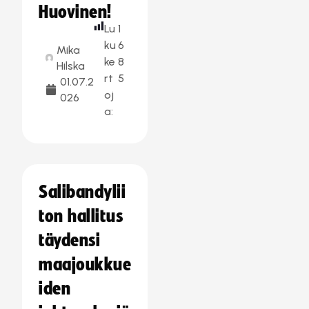
Huovinen!
Lu
1
ku
6
Mika
ke
8
Hilska
rt
5
01.07.2
oj
026
a:
Salibandylii
ton hallitus
täydensi
maajoukkue
iden