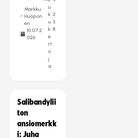
u
Markku
k
2
Huopon
u
3
en
k
8
10.07.2
e
026
rt
o
j
a:
Salibandylii
ton
ansiomerkk
i: Juha