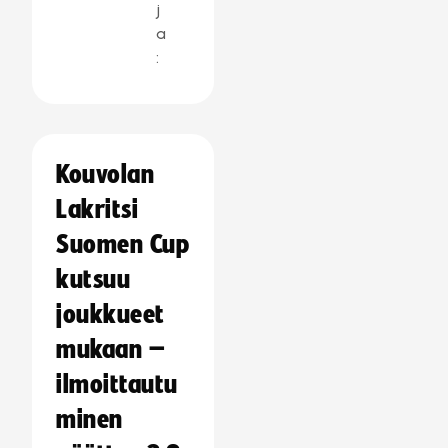
j
a
:
Kouvolan
Lakritsi
Suomen Cup
kutsuu
joukkueet
mukaan –
ilmoittautu
minen