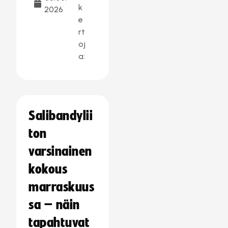
k
2026
e
rt
oj
a:
Salibandylii
ton
varsinainen
kokous
marraskuus
sa – näin
tapahtuvat