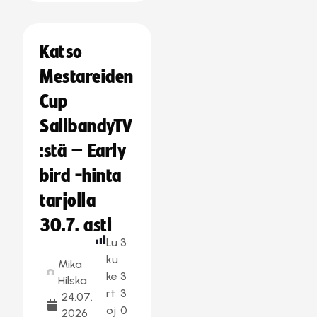
Katso
Mestareiden
Cup
SalibandyTV
:stä – Early
bird -hinta
tarjolla
30.7. asti
Lu
3
ku
Mika
ke
3
Hilska
rt
3
24.07.
oj
0
2026