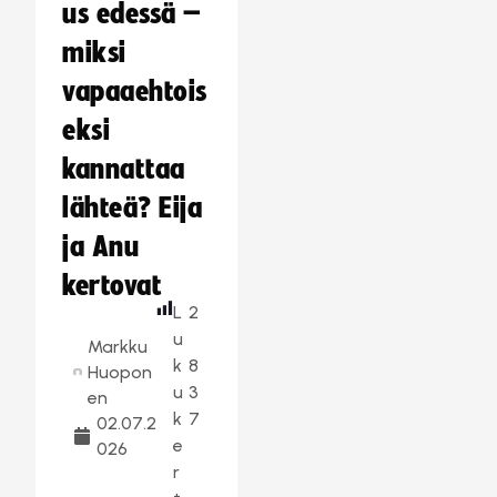
us edessä –
miksi
vapaaehtois
eksi
kannattaa
lähteä? Eija
ja Anu
kertovat
L
2
u
Markku
k
8
Huopon
u
3
en
k
7
02.07.2
e
026
r