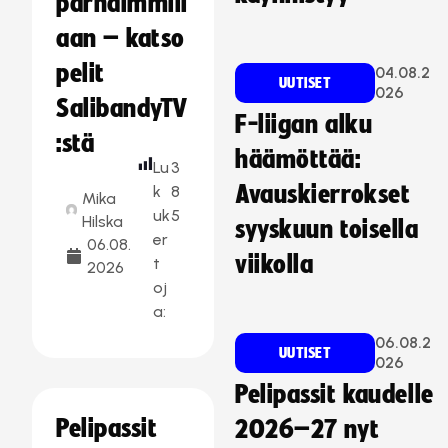
parhaimmill
aan – katso
pelit
04.08.2
UUTISET
026
SalibandyTV
F-liigan alku
:stä
häämöttää:
Lu
3
Avauskierrokset
k
8
Mika
uk
5
Hilska
syyskuun toisella
er
06.08.
viikolla
t
2026
oj
a:
06.08.2
UUTISET
026
Pelipassit kaudelle
Pelipassit
2026–27 nyt