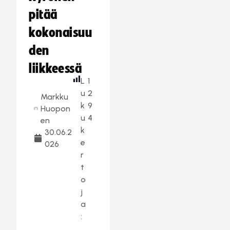
pitää
kokonaisuu
den
liikkeessä
L
1
u
2
Markku
k
9
Huopon
u
4
en
k
30.06.2
e
026
r
t
o
j
a
: