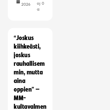
oj
0
2026
a:
“Joskus
kiihkeästi,
joskus
rauhallisem
min, mutta
aina
oppien” –
MM-
kultavalmen