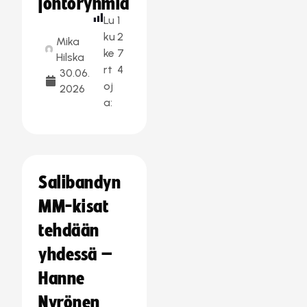
johtoryhmiä
Lu
1
ku
2
Mika
ke
7
Hilska
rt
4
30.06.
oj
2026
a:
Salibandyn
MM-kisat
tehdään
yhdessä –
Hanne
Nyrönen