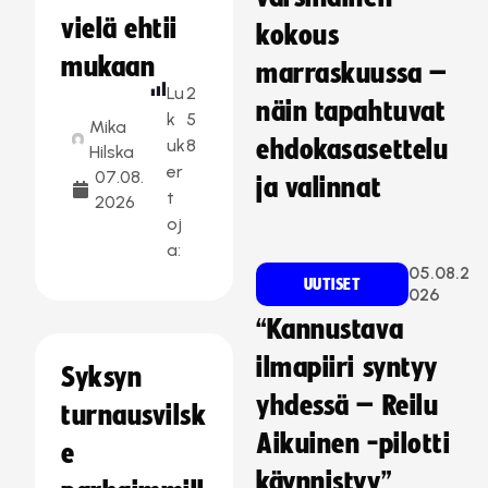
vielä ehtii
kokous
mukaan
marraskuussa –
Lu
2
näin tapahtuvat
k
5
Mika
uk
8
ehdokasasettelu
Hilska
er
07.08.
ja valinnat
t
2026
oj
a:
05.08.2
UUTISET
026
“Kannustava
ilmapiiri syntyy
Syksyn
yhdessä – Reilu
turnausvilsk
Aikuinen -pilotti
e
käynnistyy”