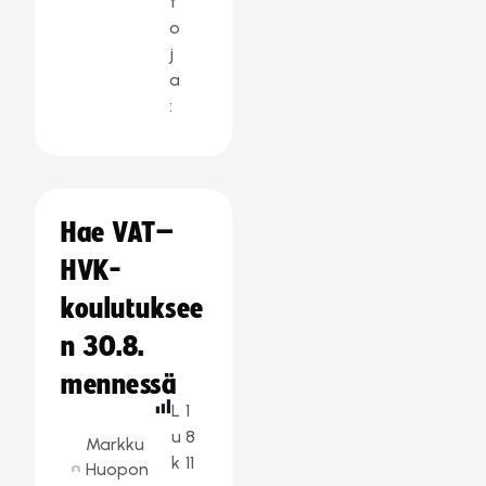
t
o
j
a
:
Hae VAT–
HVK-
koulutuksee
n 30.8.
mennessä
L
1
u
8
Markku
k
11
Huopon