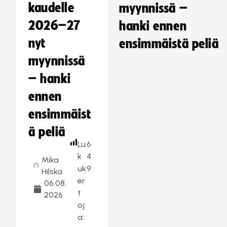
kaudelle
myynnissä –
2026–27
hanki ennen
nyt
ensimmäistä peliä
myynnissä
– hanki
ennen
ensimmäist
ä peliä
Lu
6
k
4
Mika
uk
9
Hilska
er
06.08.
t
2026
oj
a: