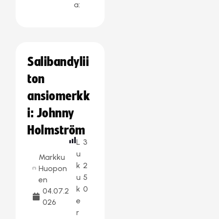
a:
Salibandylii
ton
ansiomerkk
i: Johnny
Holmström
L
3
u
Markku
k
2
Huopon
u
5
en
k
0
04.07.2
e
026
r