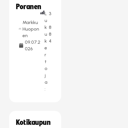
Poranen
L
3
u
Markku
k
8
Huopon
u
8
en
k
4
09.07.2
e
026
r
t
o
j
a
:
Kotikaupun