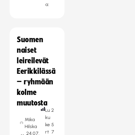
a:
Suomen
naiset
leireilevät
Eerikkilässä
– ryhmään
kolme
muutosta
Lu
2
ku
Mika
ke
5
Hilska
rt
7
24.07.