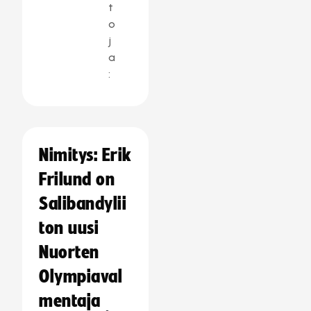
t
o
j
a
:
Nimitys: Erik
Frilund on
Salibandylii
ton uusi
Nuorten
Olympiaval
mentaja