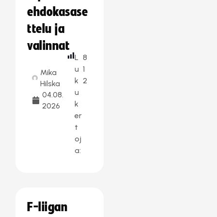
ehdokasase
ttelu ja
valinnat
L
8
u
1
Mika
k
2
Hilska
u
04.08.
k
2026
er
t
oj
a:
F-liigan