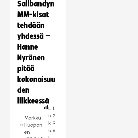
Salibandyn
MM-kisat
tehdään
yhdessä –
Hanne
Nyrönen
pitää
kokonaisuu
den
liikkeessä
L
1
u
2
Markku
k
9
Huopon
u
8
en
k