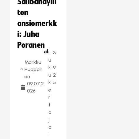
Salibandylii
ton
ansiomerkk
i: Juha
Poranen
L
3
u
Markku
k
9
Huopon
u
2
en
k
5
09.07.2
e
026
r
t
o
j
a
: