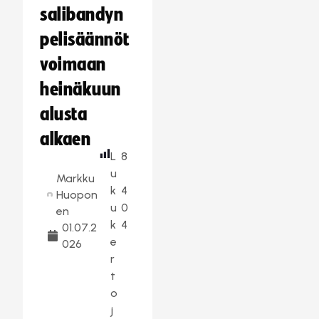
salibandyn
pelisäännöt
voimaan
heinäkuun
alusta
alkaen
L
8
u
Markku
k
4
Huopon
u
0
en
k
4
01.07.2
e
026
r
t
o
j