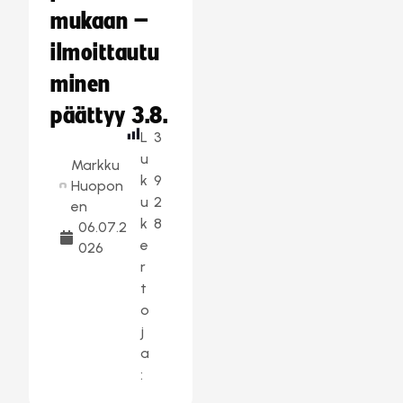
mukaan –
ilmoittautu
minen
päättyy 3.8.
L
3
u
Markku
k
9
Huopon
u
2
en
k
8
06.07.2
e
026
r
t
o
j
a
: