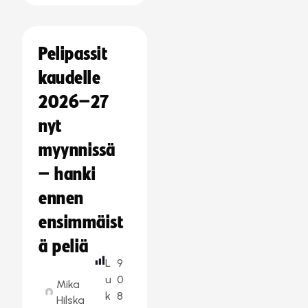
Pelipassit
kaudelle
2026–27
nyt
myynnissä
– hanki
ennen
ensimmäist
ä peliä
L
9
u
0
Mika
k
8
Hilska