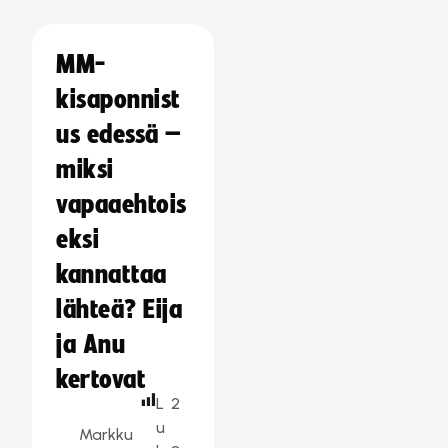
MM-
kisaponnist
us edessä –
miksi
vapaaehtois
eksi
kannattaa
lähteä? Eija
ja Anu
kertovat
L
2
u
Markku