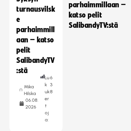
parhaimmillaan –
turnausvilsk
katso pelit
e
SalibandyTV:stä
parhaimmill
aan – katso
pelit
SalibandyTV
:stä
Lu
6
k
3
Mika
uk
8
Hilska
er
06.08.
t
2026
oj
a: