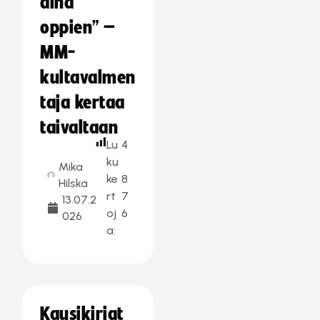
aina
oppien” –
MM-
kultavalmen
taja kertaa
taivaltaan
Lu
4
ku
Mika
ke
8
Hilska
rt
7
13.07.2
oj
6
026
a:
Kausikirjat