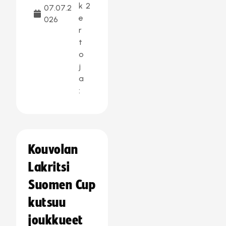
k
2
07.07.2
e
026
r
t
o
j
a
:
Kouvolan
Lakritsi
Suomen Cup
kutsuu
joukkueet