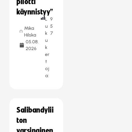
pilotti
käynnistyy”
L
9
u
5
Mika
k
7
Hilska
u
05.08.
k
2026
er
t
oj
a:
Salibandylii
ton
varsinainen