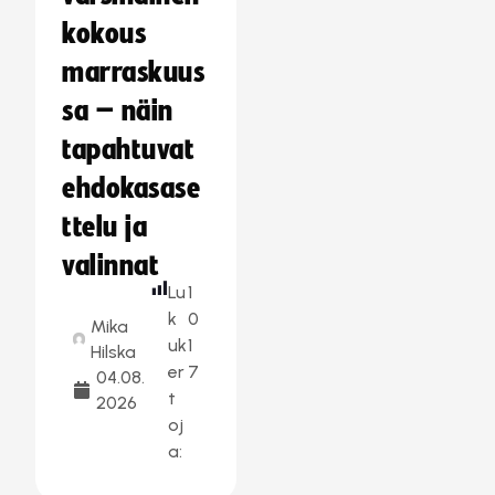
kokous
marraskuus
sa – näin
tapahtuvat
ehdokasase
ttelu ja
valinnat
Lu
1
k
0
Mika
uk
1
Hilska
er
7
04.08.
t
2026
oj
a: