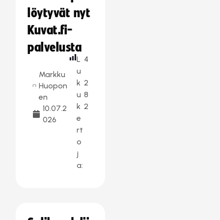
löytyvät nyt
Kuvat.fi-
palvelusta
L
4
u
Markku
k
2
Huopon
u
8
en
k
2
10.07.2
e
026
rt
o
j
a: