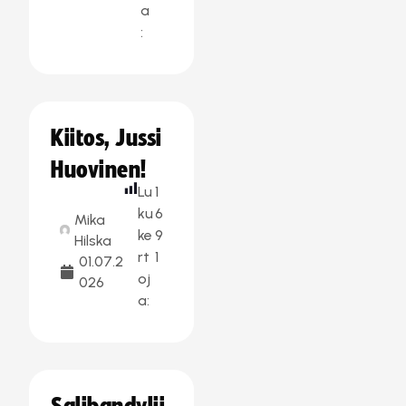
a
:
Kiitos, Jussi
Huovinen!
Lu
1
ku
6
Mika
ke
9
Hilska
rt
1
01.07.2
oj
026
a: