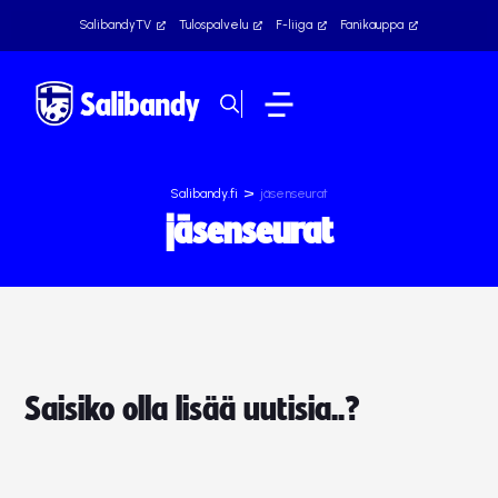
SalibandyTV
Tulospalvelu
F-liiga
Fanikauppa
>
Salibandy.fi
jäsenseurat
jäsenseurat
Saisiko olla lisää uutisia..?