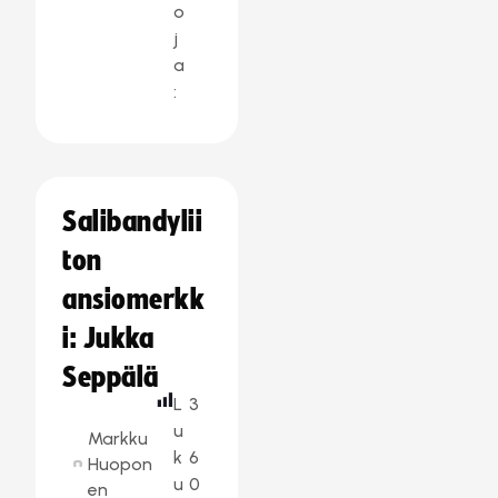
o
j
a
:
Salibandylii
ton
ansiomerkk
i: Jukka
Seppälä
L
3
u
Markku
k
6
Huopon
u
0
en