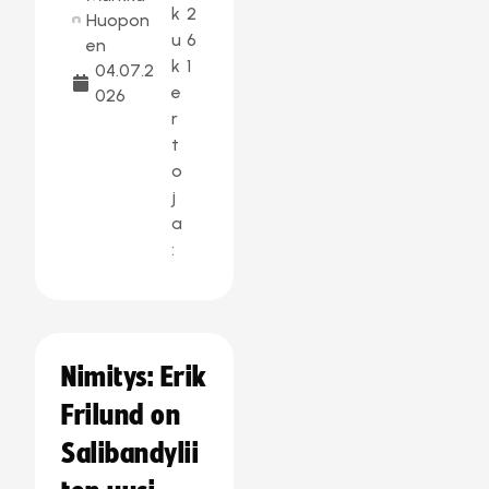
k
2
Huopon
u
6
en
k
1
04.07.2
e
026
r
t
o
j
a
:
Nimitys: Erik
Frilund on
Salibandylii