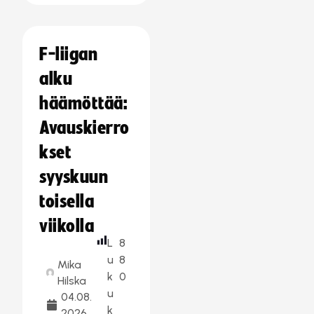
F-liigan
alku
häämöttää:
Avauskierro
kset
syyskuun
toisella
viikolla
L
8
u
8
Mika
k
0
Hilska
u
04.08.
k
2026