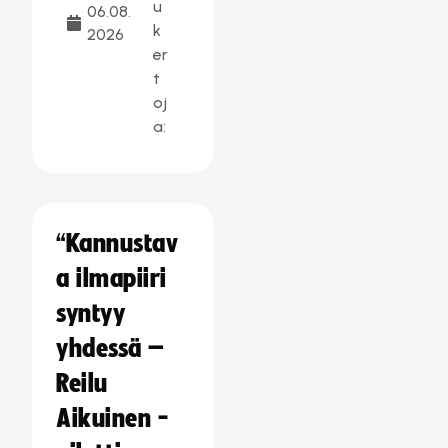
u
06.08.
k
2026
er
t
oj
a:
“Kannustav
a ilmapiiri
syntyy
yhdessä –
Reilu
Aikuinen -