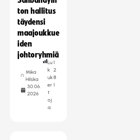
Salibandylii
ton hallitus
täydensi
maajoukkue
iden
johtoryhmiä
Lu
1
k
2
Mika
uk
8
Hilska
er
1
30.06.
t
2026
oj
a: