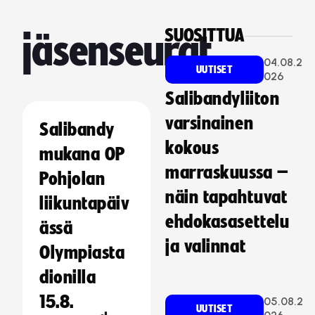
SUOSITTUA
jäsenseurat
04.08.2
UUTISET
026
Salibandyliiton
varsinainen
Salibandy
kokous
mukana OP
marraskuussa –
Pohjolan
näin tapahtuvat
liikuntapäiv
ehdokasasettelu
ässä
ja valinnat
Olympiasta
dionilla
15.8.
05.08.2
UUTISET