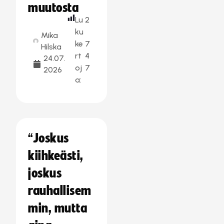
muutosta
Lu
2
ku
Mika
ke
7
Hilska
rt
4
24.07.
oj
7
2026
a:
“Joskus
kiihkeästi,
joskus
rauhallisem
min, mutta