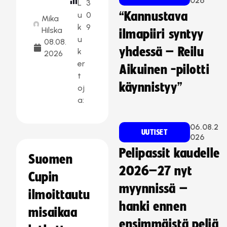
026
L
3
“Kannustava
u
0
Mika
k
9
Hilska
ilmapiiri syntyy
u
08.08.
yhdessä – Reilu
k
2026
er
Aikuinen -pilotti
t
käynnistyy”
oj
a:
06.08.2
UUTISET
026
Pelipassit kaudelle
Suomen
2026–27 nyt
Cupin
myynnissä –
ilmoittautu
hanki ennen
misaikaa
ensimmäistä peliä