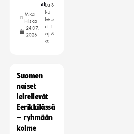
Lu
3
ku
Mika
ke
5
Hilska
rt
1
24.07.
oj
5
2026
a:
Suomen
naiset
leireilevät
Eerikkilässä
– ryhmään
kolme