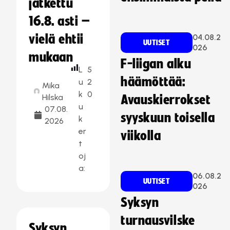
jatkettu
16.8. asti –
vielä ehtii
04.08.2
UUTISET
026
mukaan
F-liigan alku
L
5
häämöttää:
u
2
Mika
k
0
Hilska
Avauskierrokset
u
07.08.
syyskuun toisella
k
2026
er
viikolla
t
oj
a:
06.08.2
UUTISET
026
Syksyn
turnausvilske
Syksyn