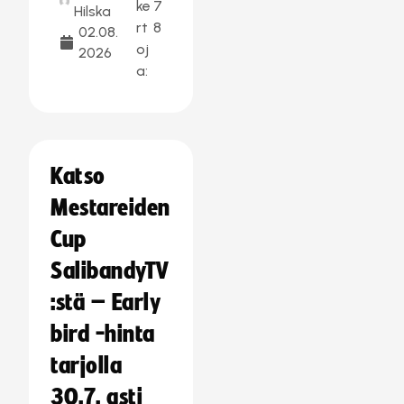
ke
7
Hilska
rt
8
02.08.
oj
2026
a:
Katso
Mestareiden
Cup
SalibandyTV
:stä – Early
bird -hinta
tarjolla
30.7. asti