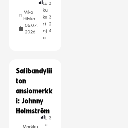
Lu
3
ku
Mika
ke
3
Hilska
rt
2
06.07.
oj
4
2026
a:
Salibandylii
ton
ansiomerkk
i: Johnny
Holmström
L
3
u
Markku