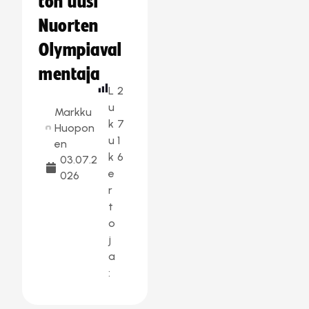
ton uusi
Nuorten
Olympiaval
mentaja
L
2
u
Markku
k
7
Huopon
u
1
en
k
6
03.07.2
e
026
r
t
o
j
a
: