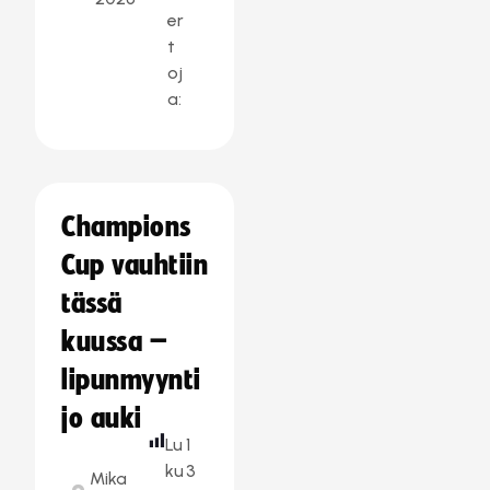
er
t
oj
a:
Champions
Cup vauhtiin
tässä
kuussa –
lipunmyynti
jo auki
Lu
1
ku
3
Mika