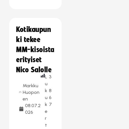
Kotikaupun
ki tekee
MM-kisoista
erityiset
Nico Salolle
L
3
u
Markku
k
8
Huopon
u
6
en
k
7
08.07.2
e
026
r
t