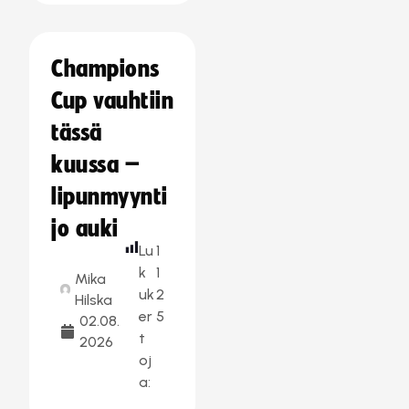
Champions
Cup vauhtiin
tässä
kuussa –
lipunmyynti
jo auki
Lu
1
k
1
Mika
uk
2
Hilska
er
5
02.08.
t
2026
oj
a: