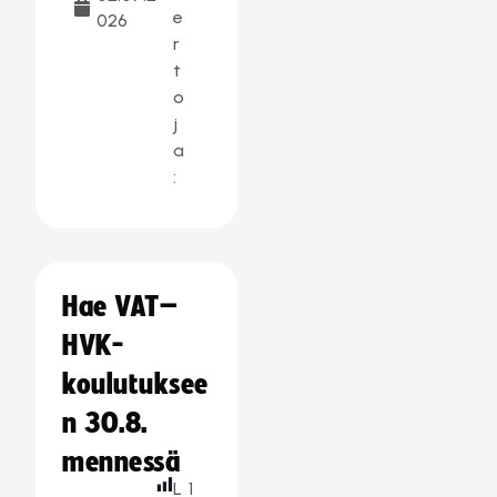
e
026
r
t
o
j
a
:
Hae VAT–
HVK-
koulutuksee
n 30.8.
mennessä
L
1