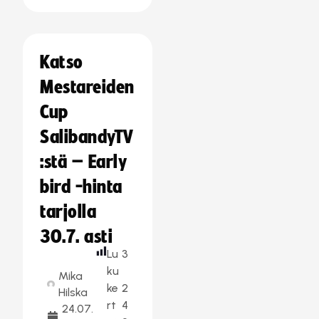
Katso
Mestareiden
Cup
SalibandyTV
:stä – Early
bird -hinta
tarjolla
30.7. asti
Lu
3
ku
Mika
ke
2
Hilska
rt
4
24.07.