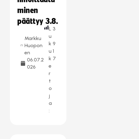
minen
päättyy 3.8.
L
3
u
Markku
k
9
Huopon
u
1
en
k
7
06.07.2
e
026
r
t
o
j
a
: