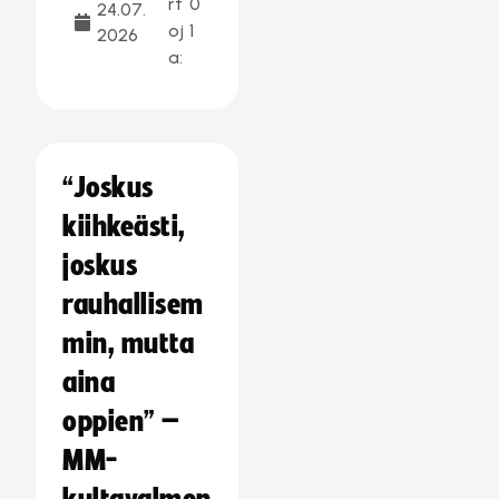
rt
0
24.07.
oj
1
2026
a:
“Joskus
kiihkeästi,
joskus
rauhallisem
min, mutta
aina
oppien” –
MM-