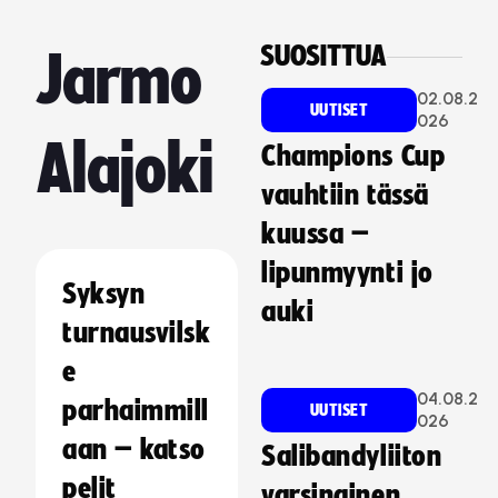
SUOSITTUA
Jarmo
02.08.2
UUTISET
026
Alajoki
Champions Cup
vauhtiin tässä
kuussa –
lipunmyynti jo
Syksyn
auki
turnausvilsk
e
04.08.2
parhaimmill
UUTISET
026
aan – katso
Salibandyliiton
pelit
varsinainen