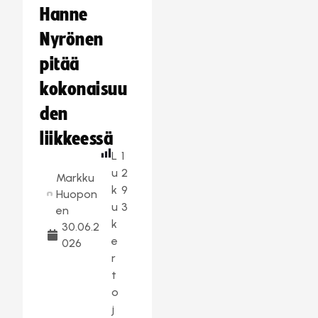
Hanne
Nyrönen
pitää
kokonaisuu
den
liikkeessä
L
1
u
2
Markku
k
9
Huopon
u
3
en
k
30.06.2
e
026
r
t
o
j