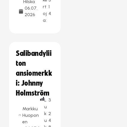
Hilska
rt
1
06.07.
oj
4
2026
a:
Salibandylii
ton
ansiomerkk
i: Johnny
Holmström
L
3
u
Markku
k
2
Huopon
u
4
en