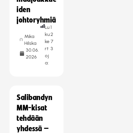
iden
johtoryhmiä
Lu
1
ku
2
Mika
ke
7
Hilska
rt
3
30.06.
oj
2026
a:
Salibandyn
MM-kisat
tehdään
yhdessä –