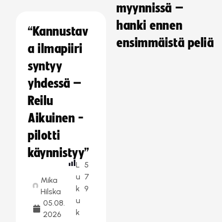
myynnissä –
hanki ennen
“Kannustav
ensimmäistä peliä
a ilmapiiri
syntyy
yhdessä –
Reilu
Aikuinen -
pilotti
käynnistyy”
L
5
u
7
Mika
k
9
Hilska
u
05.08.
k
2026