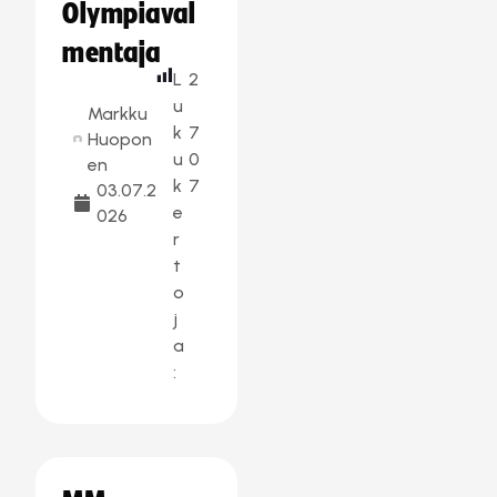
Olympiaval
mentaja
L
2
u
Markku
k
7
Huopon
u
0
en
k
7
03.07.2
e
026
r
t
o
j
a
: