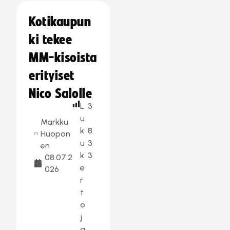
Kotikaupun
ki tekee
MM-kisoista
erityiset
Nico Salolle
L
3
u
Markku
k
8
Huopon
u
3
en
k
3
08.07.2
e
026
r
t
o
j
a