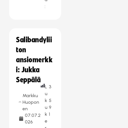
:
Salibandylii
ton
ansiomerkk
i: Jukka
Seppälä
L
3
u
Markku
k
5
Huopon
u
9
en
k
1
07.07.2
e
026
r