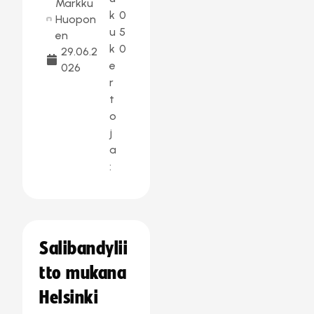
Markku
k
0
Huopon
u
5
en
k
0
29.06.2
e
026
r
t
o
j
a
:
Salibandylii
tto mukana
Helsinki