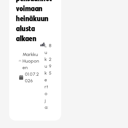
voimaan
heinäkuun
alusta
alkaen
L
8
u
Markku
k
2
Huopon
u
9
en
k
5
01.07.2
e
026
rt
o
j
a: