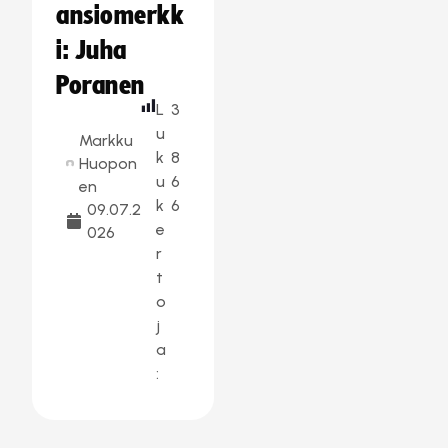
ansiomerkk
i: Juha
Poranen
L
3
u
Markku
k
8
Huopon
u
6
en
k
6
09.07.2
e
026
r
t
o
j
a
: