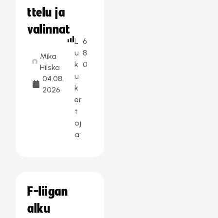
ttelu ja
valinnat
L
6
u
8
Mika
k
0
Hilska
u
04.08.
k
2026
er
t
oj
a:
F-liigan
alku