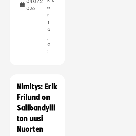
k
8
04.07.2
e
026
r
t
o
j
a
:
Nimitys: Erik
Frilund on
Salibandylii
ton uusi
Nuorten