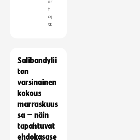
er
t
oj
a:
Salibandylii
ton
varsinainen
kokous
marraskuus
sa – näin
tapahtuvat
ehdokasase