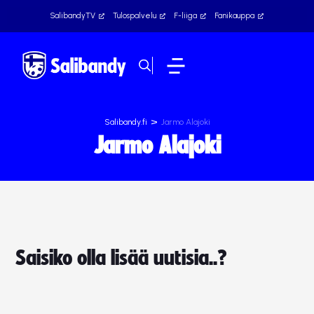
SalibandyTV
Tulospalvelu
F-liiga
Fanikauppa
>
Salibandy.fi
Jarmo Alajoki
Jarmo Alajoki
Saisiko olla lisää uutisia..?