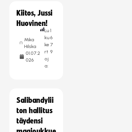
Kiitos, Jussi
Huovinen!
Lu
1
ku
6
Mika
ke
7
Hilska
rt
9
01.07.2
oj
026
a:
Salibandylii
ton hallitus
täydensi
maajoukkue