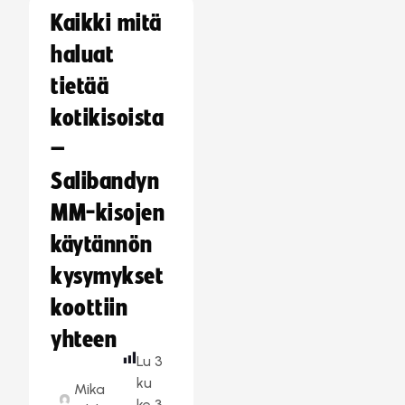
Kaikki mitä
haluat
tietää
kotikisoista
–
Salibandyn
MM-kisojen
käytännön
kysymykset
koottiin
yhteen
Lu
3
ku
Mika
ke
3