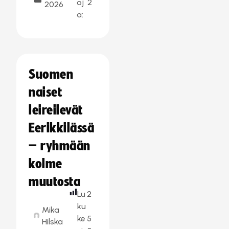
oj
2
2026
a:
Suomen
naiset
leireilevät
Eerikkilässä
– ryhmään
kolme
muutosta
Lu
2
ku
Mika
ke
5
Hilska