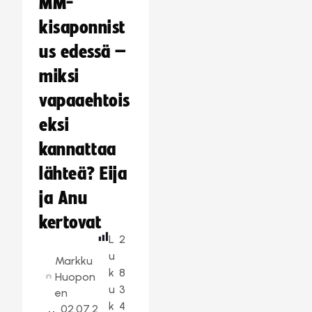
MM-
kisaponnist
us edessä –
miksi
vapaaehtois
eksi
kannattaa
lähteä? Eija
ja Anu
kertovat
L
2
u
Markku
k
8
Huopon
u
3
en
k
4
02.07.2