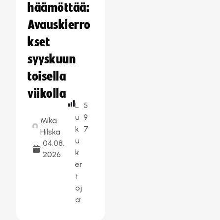
häämöttää:
Avauskierro
kset
syyskuun
toisella
viikolla
L
5
u
9
Mika
k
7
Hilska
u
04.08.
k
2026
er
t
oj
a: