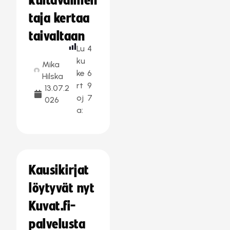
kultavalmen
taja kertaa
taivaltaan
Lu
4
ku
Mika
ke
6
Hilska
rt
9
13.07.2
oj
7
026
a:
Kausikirjat
löytyvät nyt
Kuvat.fi-
palvelusta