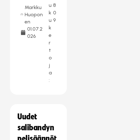
u
8
Markku
k
0
Huopon
u
9
en
k
01.07.2
e
026
r
t
o
j
a
:
Uudet
salibandyn
pelisäännöt