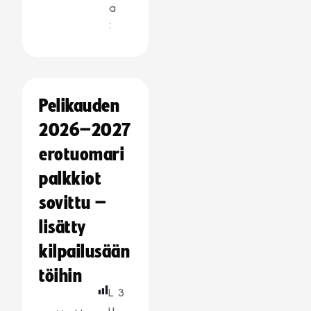
a
:
Pelikauden
2026–2027
erotuomari
palkkiot
sovittu –
lisätty
kilpailusään
töihin
L
3
u