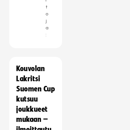
t
o
j
a
:
Kouvolan
Lakritsi
Suomen Cup
kutsuu
joukkueet
mukaan –
ilmoittautu