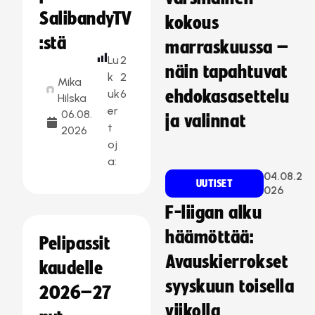
SalibandyTV
kokous
:stä
marraskuussa –
Lu
2
näin tapahtuvat
k
2
Mika
uk
6
ehdokasasettelu
Hilska
er
06.08.
ja valinnat
t
2026
oj
a:
04.08.2
UUTISET
026
F-liigan alku
häämöttää:
Pelipassit
Avauskierrokset
kaudelle
syyskuun toisella
2026–27
viikolla