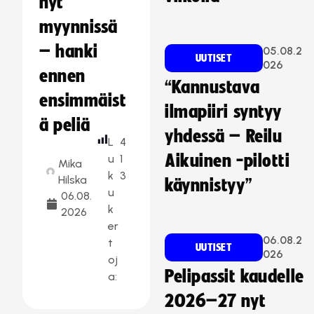
nyt
myynnissä
– hanki
05.08.2
UUTISET
026
ennen
“Kannustava
ensimmäist
ilmapiiri syntyy
ä peliä
yhdessä – Reilu
L
4
Aikuinen -pilotti
u
1
Mika
k
3
Hilska
käynnistyy”
u
06.08.
k
2026
er
06.08.2
t
UUTISET
026
oj
Pelipassit kaudelle
a:
2026–27 nyt