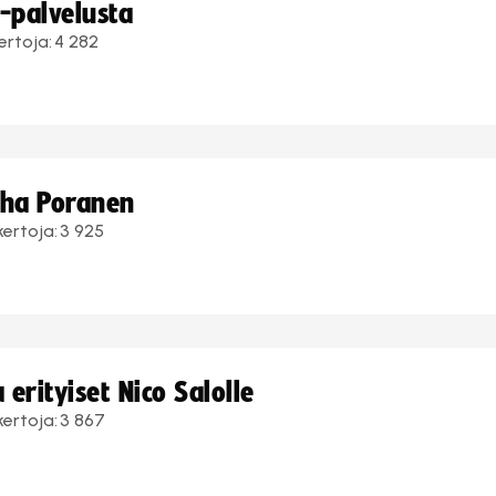
i-palvelusta
ertoja:
4 282
uha Poranen
kertoja:
3 925
erityiset Nico Salolle
kertoja:
3 867