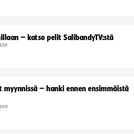
llaan – katso pelit SalibandyTV:stä
639
yt myynnissä – hanki ennen ensimmäistä
909