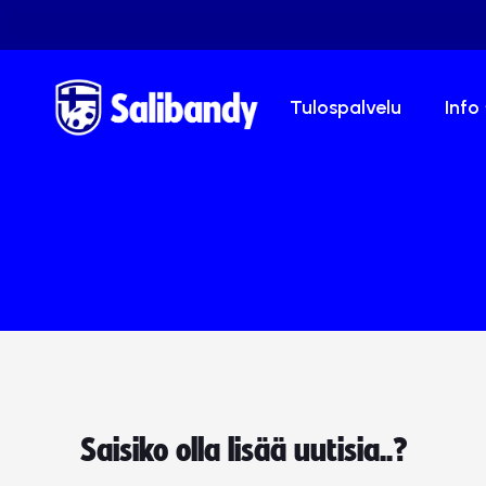
Tulospalvelu
Info
Saisiko olla lisää uutisia..?