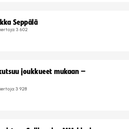
ukka Seppälä
kertoja:
3 602
 kutsuu joukkueet mukaan –
kertoja:
3 928