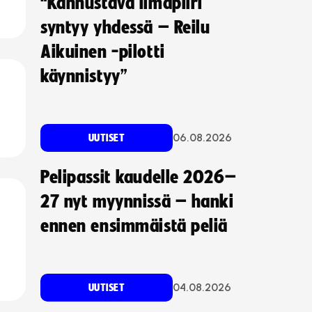
“Kannustava ilmapiiri
syntyy yhdessä – Reilu
Aikuinen -pilotti
käynnistyy”
06.08.2026
UUTISET
Pelipassit kaudelle 2026–
27 nyt myynnissä – hanki
ennen ensimmäistä peliä
04.08.2026
UUTISET