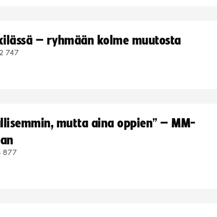
kkilässä – ryhmään kolme muutosta
2 747
hallisemmin, mutta aina oppien” – MM-
aan
4 877