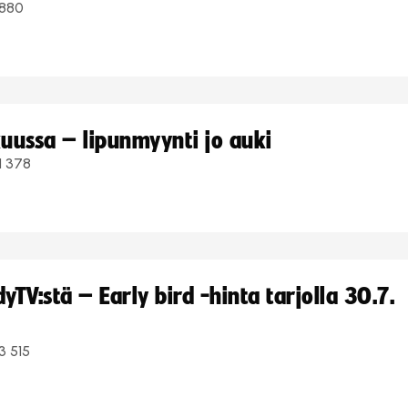
880
uussa – lipunmyynti jo auki
1 378
TV:stä – Early bird -hinta tarjolla 30.7.
3 515