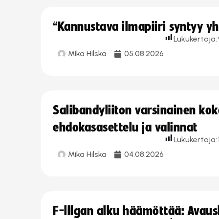
“Kannustava ilmapiiri syntyy yh
Lukukertoja:
Mika Hilska
05.08.2026
Salibandyliiton varsinainen ko
ehdokasasettelu ja valinnat
Lukukertoja:
Mika Hilska
04.08.2026
F-liigan alku häämöttää: Avausk