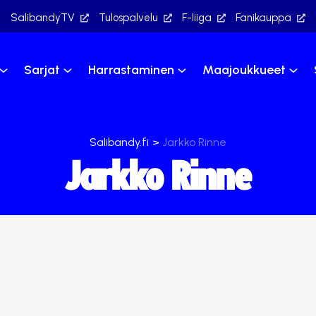
SalibandyTV
Tulospalvelu
F-liiga
Fanikauppa
Sarjat
Harrastaminen
Maajoukkueet
Salibandy.fi
>
Jarkko Rinne
Jarkko Rinne