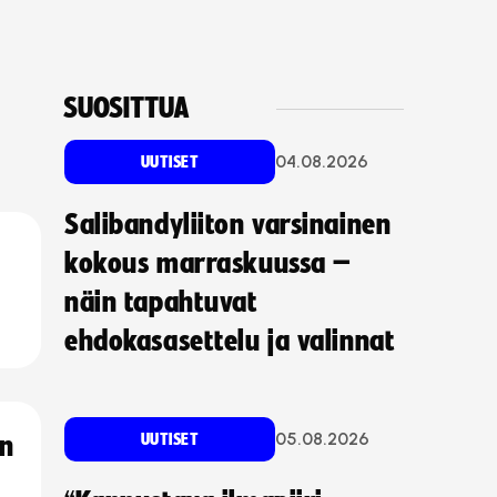
SUOSITTUA
04.08.2026
UUTISET
Salibandyliiton varsinainen
kokous marraskuussa –
näin tapahtuvat
ehdokasasettelu ja valinnat
05.08.2026
UUTISET
an