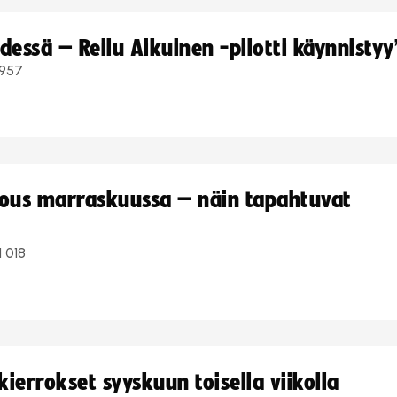
dessä – Reilu Aikuinen -pilotti käynnistyy
957
kous marraskuussa – näin tapahtuvat
1 018
ierrokset syyskuun toisella viikolla