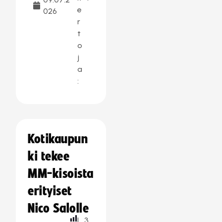
e
026
r
t
o
j
a
:
Kotikaupun
ki tekee
MM-kisoista
erityiset
Nico Salolle
L
3