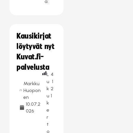
a:
Kausikirjat
löytyvät nyt
Kuvat.fi-
palvelusta
L
4
u
1
Markku
k
2
Huopon
u
1
en
k
10.07.2
e
026
r
t
o