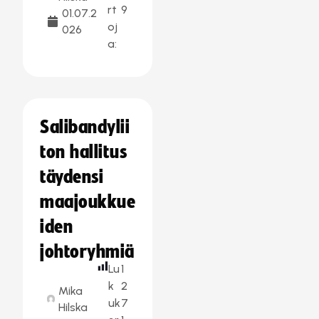
rt
9
01.07.2
oj
026
a:
Salibandylii
ton hallitus
täydensi
maajoukkue
iden
johtoryhmiä
Lu
1
k
2
Mika
uk
7
Hilska