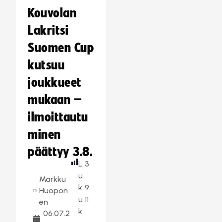
Kouvolan
Lakritsi
Suomen Cup
kutsuu
joukkueet
mukaan –
ilmoittautu
minen
päättyy 3.8.
L
3
u
Markku
k
9
Huopon
u
11
en
k
06.07.2