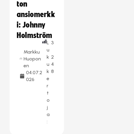
ton
ansiomerkk
i: Johnny
Holmström
L
3
u
Markku
k
2
Huopon
u
4
en
k
8
04.07.2
e
026
r
t
o
j
a
: