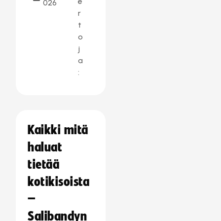
e
026
r
t
o
j
a
:
Kaikki mitä
haluat
tietää
kotikisoista
–
Salibandyn