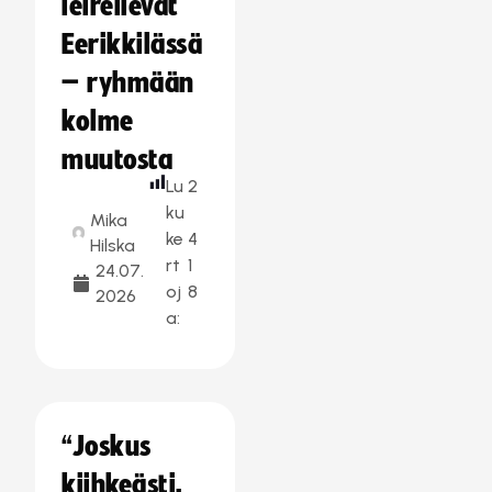
leireilevät
Eerikkilässä
– ryhmään
kolme
muutosta
Lu
2
ku
Mika
ke
4
Hilska
rt
1
24.07.
oj
8
2026
a:
“Joskus
kiihkeästi,