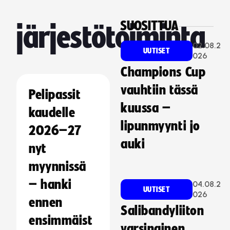
SUOSITTUA
järjestötoiminta
02.08.2
UUTISET
026
Champions Cup
vauhtiin tässä
Pelipassit
kuussa –
kaudelle
lipunmyynti jo
2026–27
auki
nyt
myynnissä
– hanki
04.08.2
UUTISET
026
ennen
Salibandyliiton
ensimmäist
varsinainen