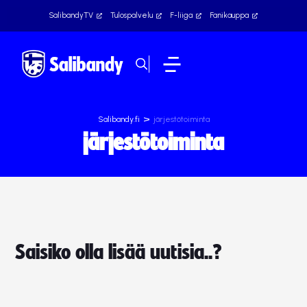
SalibandyTV
Tulospalvelu
F-liiga
Fanikauppa
>
Salibandy.fi
järjestötoiminta
järjestötoiminta
Saisiko olla lisää uutisia..?