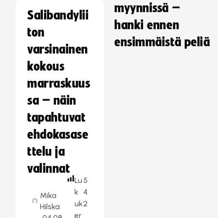
myynnissä –
Salibandylii
hanki ennen
ton
ensimmäistä peliä
varsinainen
kokous
marraskuus
sa – näin
tapahtuvat
ehdokasase
ttelu ja
valinnat
Lu
5
k
4
Mika
uk
2
Hilska
er
04.08.