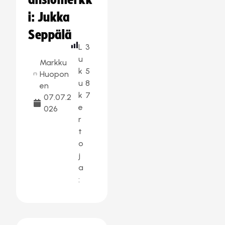
ansiomerkk
i: Jukka
Seppälä
L
3
u
Markku
k
5
Huopon
u
8
en
k
7
07.07.2
e
026
r
t
o
j
a
: