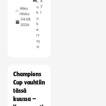
L
4
u
7
Mika
k
1
Hilska
u
04.08.
k
2026
e
rt
oj
a:
Champions
Cup vauhtiin
tässä
kuussa –