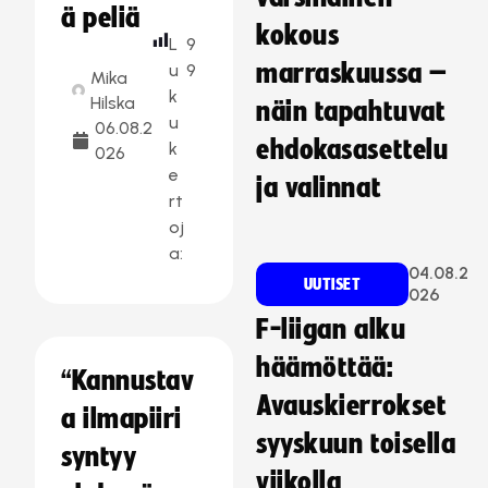
ä peliä
kokous
L
9
marraskuussa –
u
9
Mika
k
Hilska
näin tapahtuvat
u
06.08.2
ehdokasasettelu
k
026
e
ja valinnat
rt
oj
a:
04.08.2
UUTISET
026
F-liigan alku
häämöttää:
“Kannustav
Avauskierrokset
a ilmapiiri
syyskuun toisella
syntyy
viikolla