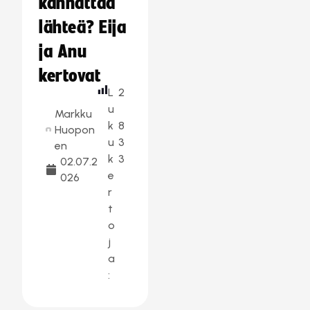
kannattaa
lähteä? Eija
ja Anu
kertovat
L
2
u
Markku
k
8
Huopon
u
3
en
k
3
02.07.2
e
026
r
t
o
j
a
: