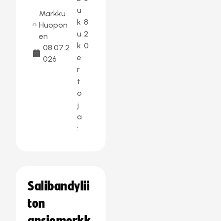
u
Markku
k
8
Huopon
u
2
en
k
0
08.07.2
e
026
r
t
o
j
a
:
Salibandylii
ton