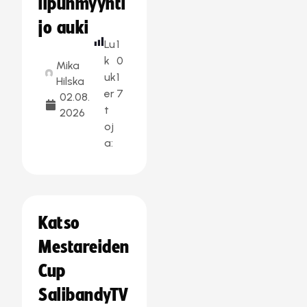
lipunmyynti
jo auki
Lu
1
k
0
Mika
uk
1
Hilska
er
7
02.08.
t
2026
oj
a:
Katso
Mestareiden
Cup
SalibandyTV