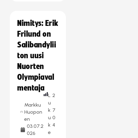
Nimitys: Erik
Frilund on
Salibandylii
ton uusi
Nuorten
Olympiaval
mentaja
L
2
u
Markku
k
7
Huopon
u
0
en
k
4
03.07.2
e
026