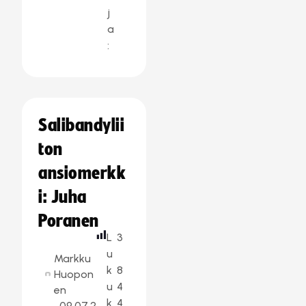
j
a
:
Salibandylii
ton
ansiomerkk
i: Juha
Poranen
L
3
u
Markku
k
8
Huopon
u
4
en
k
4
09.07.2