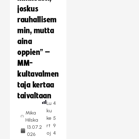
joskus
rauhallisem
min, mutta
aina
oppien” –
MM-
kultavalmen
taja kertaa
taivaltaan
Lu
4
ku
Mika
ke
5
Hilska
rt
9
13.07.2
oj
4
026