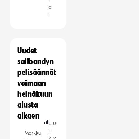
a
:
Uudet
salibandyn
pelisäännöt
voimaan
heinäkuun
alusta
alkaen
L
8
u
Markku
k
2