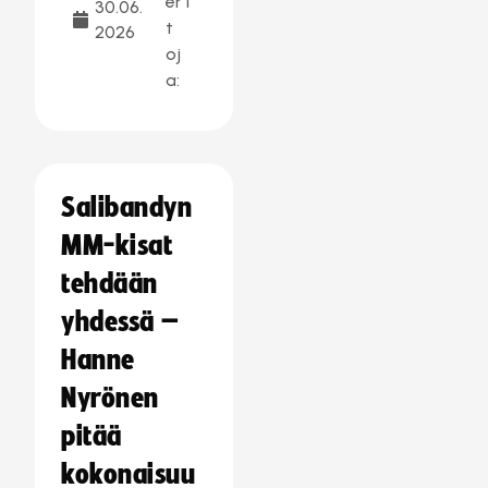
er
1
30.06.
t
2026
oj
a:
Salibandyn
MM-kisat
tehdään
yhdessä –
Hanne
Nyrönen
pitää
kokonaisuu