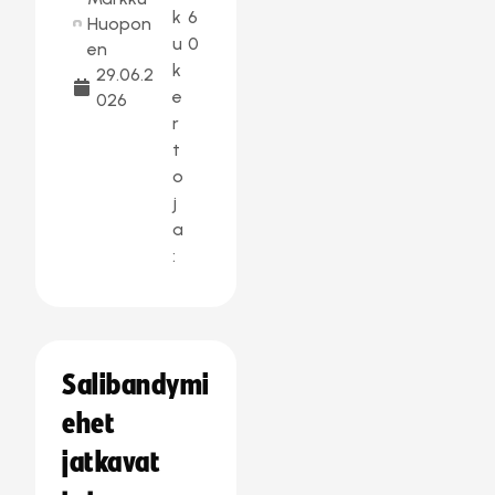
k
6
Huopon
u
0
en
k
29.06.2
e
026
r
t
o
j
a
:
Salibandymi
ehet
jatkavat