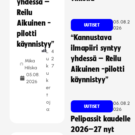
yhdessä –
Reilu
Aikuinen -
05.08.2
UUTISET
026
pilotti
“Kannustava
käynnistyy”
ilmapiiri syntyy
L
4
yhdessä – Reilu
u
2
Mika
k
7
Hilska
Aikuinen -pilotti
u
05.08.
käynnistyy”
k
2026
er
t
oj
06.08.2
UUTISET
a:
026
Pelipassit kaudelle
2026–27 nyt