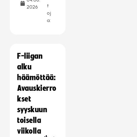
t
2026
oj
a:
F-liigan
alku
häämöttää:
Avauskierro
kset
syyskuun
toisella
viikolla