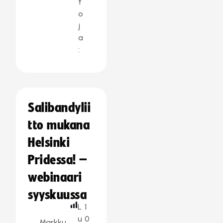
t
o
j
a
:
Salibandylii
tto mukana
Helsinki
Pridessa! –
webinaari
syyskuussa
L
1
u
0
Markku