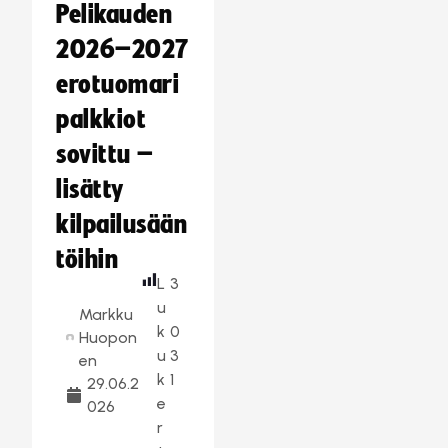
Pelikauden
2026–2027
erotuomari
palkkiot
sovittu –
lisätty
kilpailusään
töihin
L
3
u
Markku
k
0
Huopon
u
3
en
k
1
29.06.2
e
026
r