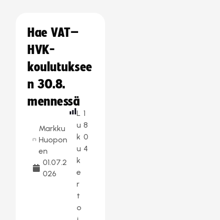
Hae VAT–
HVK-
koulutuksee
n 30.8.
mennessä
L
1
u
8
Markku
k
0
Huopon
u
4
en
k
01.07.2
e
026
r
t
o
j