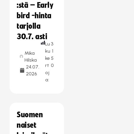
:stä – Early
bird -hinta
tarjolla
30.7. asti
Lu
3
ku
1
Mika
ke
5
Hilska
rt
0
24.07.
oj
2026
a:
Suomen
naiset