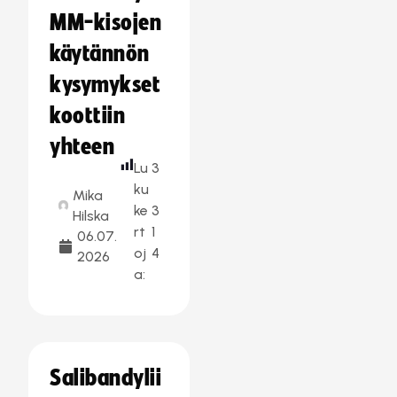
MM-kisojen
käytännön
kysymykset
koottiin
yhteen
Lu
3
ku
Mika
ke
3
Hilska
rt
1
06.07.
oj
4
2026
a:
Salibandylii