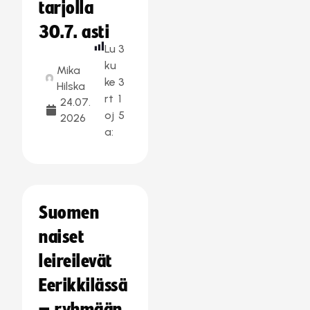
tarjolla
30.7. asti
Lu
3
ku
Mika
ke
3
Hilska
rt
1
24.07.
oj
5
2026
a:
Suomen
naiset
leireilevät
Eerikkilässä