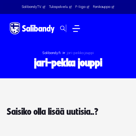
SalibandyTV
Tulospalvelu
F-liiga
Fanikauppa
>
Salibandy.fi
jari-pekka jouppi
jari-pekka jouppi
Saisiko olla lisää uutisia..?