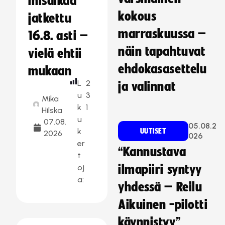
misaikaa
kokous
jatkettu
marraskuussa –
16.8. asti –
näin tapahtuvat
vielä ehtii
ehdokasasettelu
mukaan
L
2
ja valinnat
u
3
Mika
k
1
Hilska
u
07.08.
05.08.2
k
UUTISET
2026
026
er
“Kannustava
t
oj
ilmapiiri syntyy
a:
yhdessä – Reilu
Aikuinen -pilotti
käynnistyy”