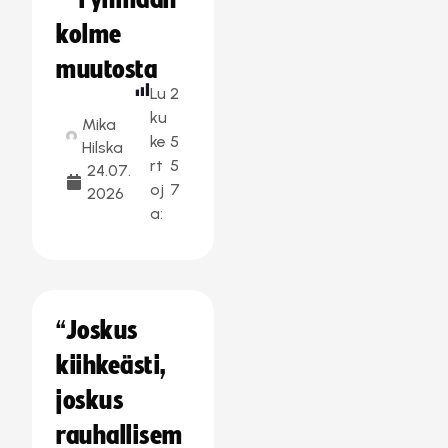
– ryhmään
kolme
muutosta
Lu
2
ku
Mika
ke
5
Hilska
rt
5
24.07.
oj
7
2026
a:
“Joskus
kiihkeästi,
joskus
rauhallisem