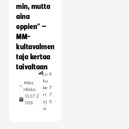
min, mutta
aina
oppien” –
MM-
kultavalmen
taja kertaa
taivaltaan
Lu
4
ku
Mika
ke
7
Hilska
rt
7
13.07.2
oj
0
026
a: