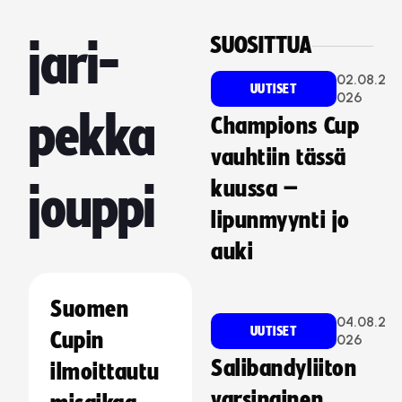
SUOSITTUA
jari-
02.08.2
UUTISET
026
pekka
Champions Cup
vauhtiin tässä
kuussa –
jouppi
lipunmyynti jo
auki
Suomen
04.08.2
UUTISET
Cupin
026
Salibandyliiton
ilmoittautu
varsinainen