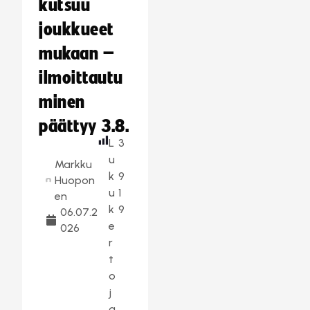
kutsuu
joukkueet
mukaan –
ilmoittautu
minen
päättyy 3.8.
L
3
u
Markku
k
9
Huopon
u
1
en
k
9
06.07.2
e
026
r
t
o
j
a