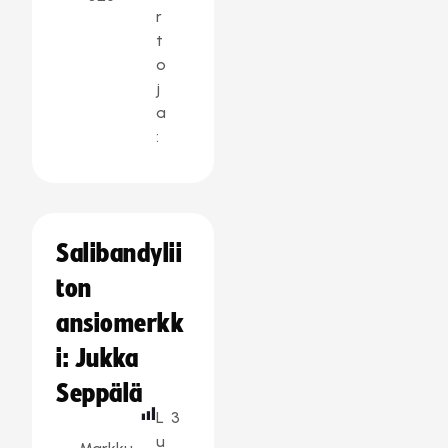
r
t
o
j
a
:
Salibandylii
ton
ansiomerkk
i: Jukka
Seppälä
L
3
u