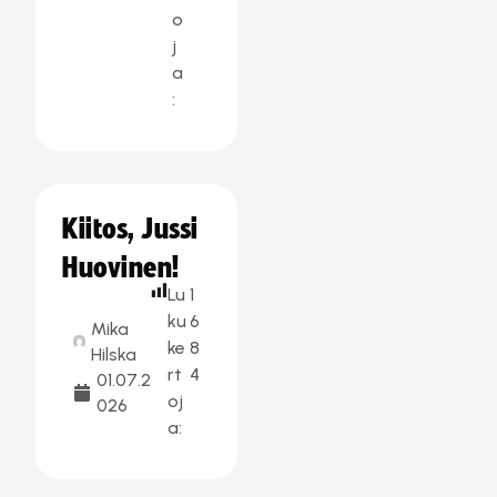
o
j
a
:
Kiitos, Jussi
Huovinen!
Lu
1
ku
6
Mika
ke
8
Hilska
rt
4
01.07.2
oj
026
a: