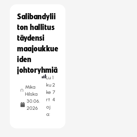
Salibandylii
ton hallitus
täydensi
maajoukkue
iden
johtoryhmiä
Lu
1
ku
2
Mika
ke
7
Hilska
rt
4
30.06.
oj
2026
a: