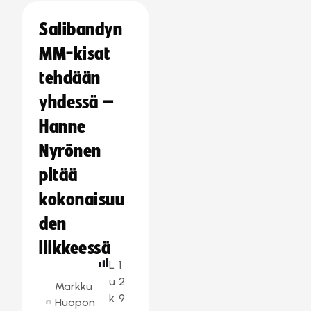
Salibandyn
MM-kisat
tehdään
yhdessä –
Hanne
Nyrönen
pitää
kokonaisuu
den
liikkeessä
L
1
u
2
Markku
k
9
Huopon