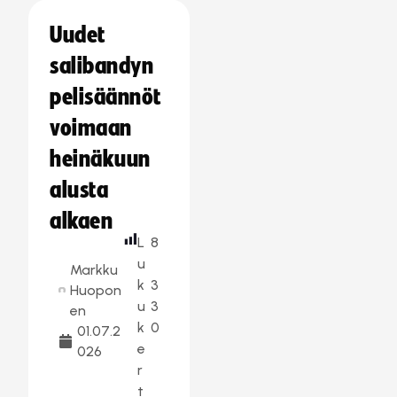
Uudet
salibandyn
pelisäännöt
voimaan
heinäkuun
alusta
alkaen
L
8
u
Markku
k
3
Huopon
u
3
en
k
0
01.07.2
e
026
r
t