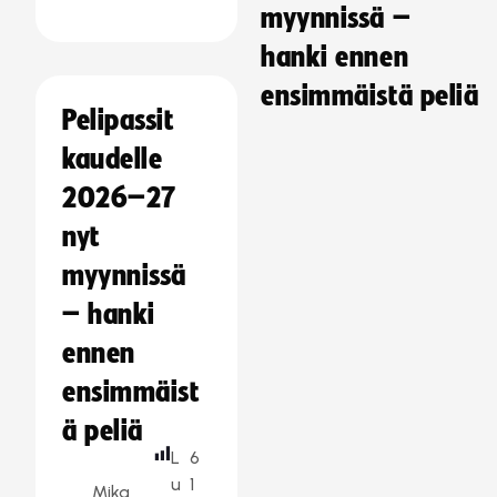
myynnissä –
hanki ennen
ensimmäistä peliä
Pelipassit
kaudelle
2026–27
nyt
myynnissä
– hanki
ennen
ensimmäist
ä peliä
L
6
u
1
Mika