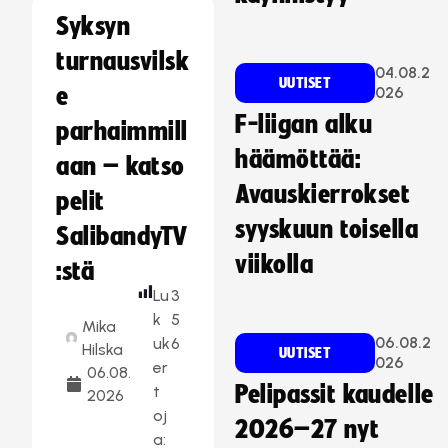
Syksyn
turnausvilsk
04.08.2
UUTISET
e
026
F-liigan alku
parhaimmill
häämöttää:
aan – katso
Avauskierrokset
pelit
syyskuun toisella
SalibandyTV
viikolla
:stä
Lu
3
k
5
Mika
06.08.2
uk
6
Hilska
UUTISET
026
er
06.08.
Pelipassit kaudelle
t
2026
oj
2026–27 nyt
a: