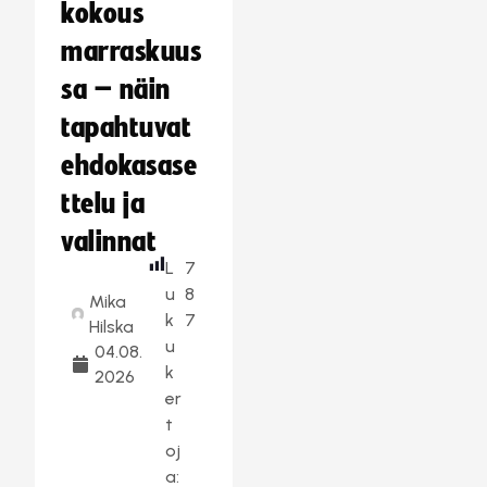
kokous
marraskuus
sa – näin
tapahtuvat
ehdokasase
ttelu ja
valinnat
L
7
u
8
Mika
k
7
Hilska
u
04.08.
k
2026
er
t
oj
a: