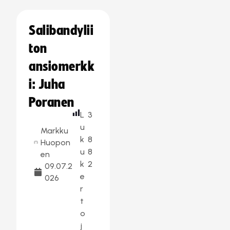
Salibandylii
ton
ansiomerkk
i: Juha
Poranen
L
3
u
Markku
k
8
Huopon
u
8
en
k
2
09.07.2
e
026
r
t
o
j