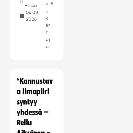
k
5
Hilska
u
06.08.
k
2026
er
t
oj
a:
“Kannustav
a ilmapiiri
syntyy
yhdessä –
Reilu