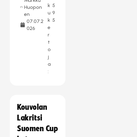
Markku
k
5
Huopon
u
9
en
k
5
07.07.2
e
026
r
t
o
j
a
:
Kouvolan
Lakritsi
Suomen Cup