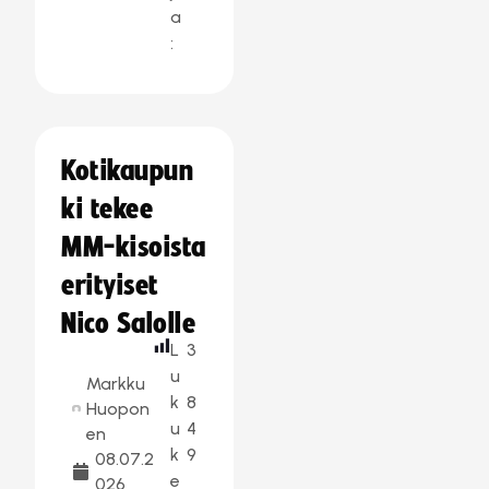
a
:
Kotikaupun
ki tekee
MM-kisoista
erityiset
Nico Salolle
L
3
u
Markku
k
8
Huopon
u
4
en
k
9
08.07.2
e
026