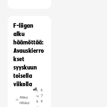
F-liigan
alku
häämöttää:
Avauskierro
kset
syyskuun
toisella
viikolla
L
6
u
7
Mika
k
9
Hilska