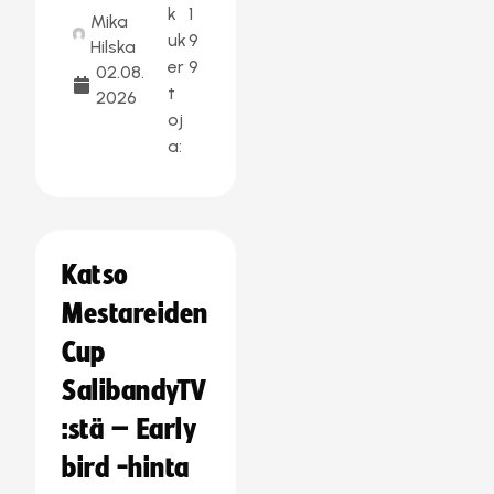
k
1
Mika
uk
9
Hilska
er
9
02.08.
t
2026
oj
a:
Katso
Mestareiden
Cup
SalibandyTV
:stä – Early
bird -hinta