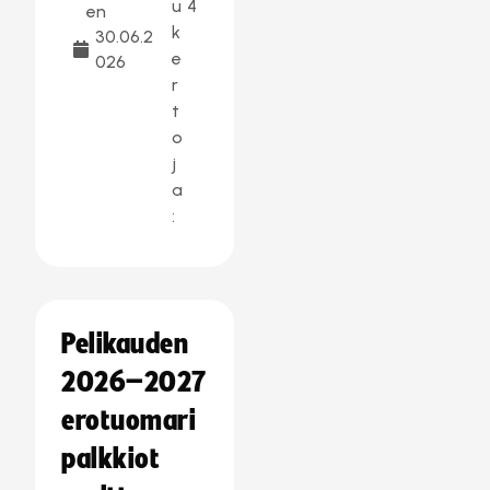
u
4
en
k
30.06.2
e
026
r
t
o
j
a
:
Pelikauden
2026–2027
erotuomari
palkkiot