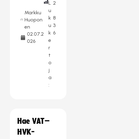
L
2
u
Markku
k
8
Huopon
u
3
en
k
6
02.07.2
e
026
r
t
o
j
a
:
Hae VAT–
HVK-