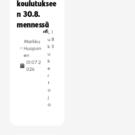
koulutuksee
n 30.8.
mennessä
L
1
u
8
Markku
k
11
Huopon
u
en
k
01.07.2
e
026
r
t
o
j
a
: