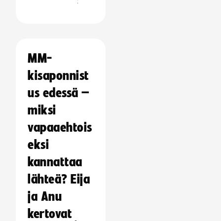
:
MM-
kisaponnist
us edessä –
miksi
vapaaehtois
eksi
kannattaa
lähteä? Eija
ja Anu
kertovat