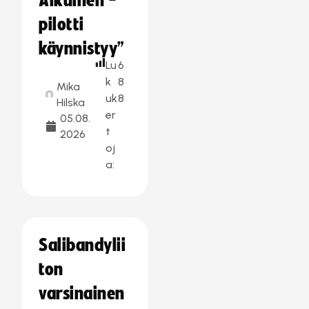
Aikuinen -
pilotti
käynnistyy”
Lu
6
k
8
Mika
uk
8
Hilska
er
05.08.
t
2026
oj
a:
Salibandylii
ton
varsinainen