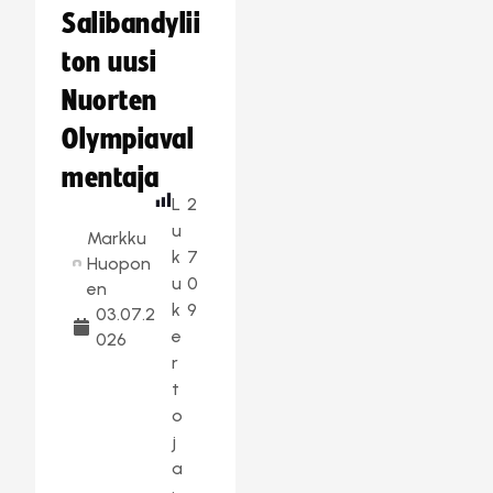
Salibandylii
ton uusi
Nuorten
Olympiaval
mentaja
L
2
u
Markku
k
7
Huopon
u
0
en
k
9
03.07.2
e
026
r
t
o
j
a