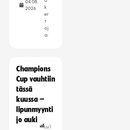
u
04.08.
k
2026
er
t
oj
a:
Champions
Cup vauhtiin
tässä
kuussa –
lipunmyynti
jo auki
Lu
1