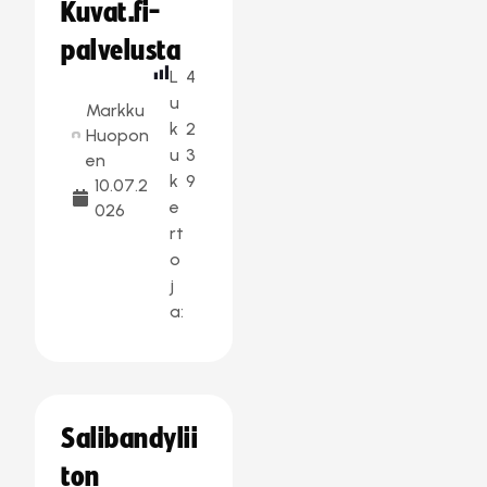
Kuvat.fi-
palvelusta
L
4
u
Markku
k
2
Huopon
u
3
en
k
9
10.07.2
e
026
rt
o
j
a:
Salibandylii
ton