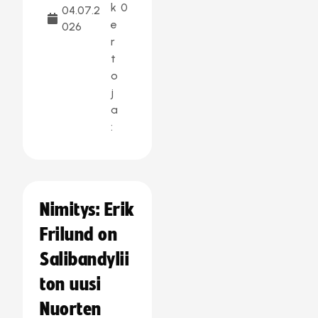
k
0
04.07.2
e
026
r
t
o
j
a
:
Nimitys: Erik
Frilund on
Salibandylii
ton uusi
Nuorten