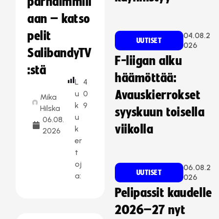
parhaimmill
aan – katso
pelit
04.08.2
UUTISET
026
SalibandyTV
F-liigan alku
:stä
häämöttää:
L
4
Avauskierrokset
u
0
Mika
k
9
Hilska
syyskuun toisella
u
06.08.
viikolla
k
2026
er
t
oj
06.08.2
UUTISET
a:
026
Pelipassit kaudelle
2026–27 nyt