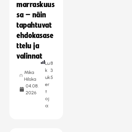
marraskuus
sa – näin
tapahtuvat
ehdokasase
ttelu ja
valinnat
Lu
8
k
3
Mika
uk
5
Hilska
er
04.08.
t
2026
oj
a: