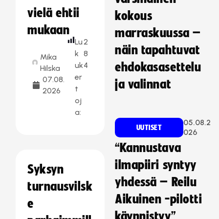
vielä ehtii
kokous
mukaan
marraskuussa –
Lu
2
näin tapahtuvat
k
8
Mika
uk
4
ehdokasasettelu
Hilska
er
07.08.
ja valinnat
t
2026
oj
a:
05.08.2
UUTISET
026
“Kannustava
ilmapiiri syntyy
Syksyn
yhdessä – Reilu
turnausvilsk
Aikuinen -pilotti
e
käynnistyy”