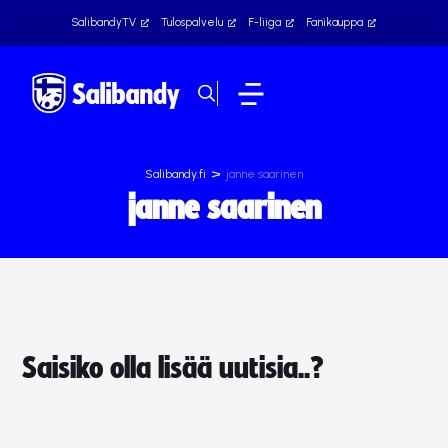
SalibandyTV
Tulospalvelu
F-liiga
Fanikauppa
>
Salibandy.fi
janne saarinen
janne saarinen
Saisiko olla lisää uutisia..?