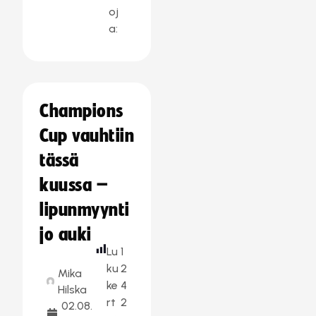
oj
a:
Champions
Cup vauhtiin
tässä
kuussa –
lipunmyynti
jo auki
Lu
1
ku
2
Mika
ke
4
Hilska
rt
2
02.08.