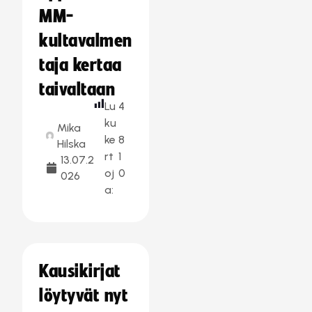
MM-
kultavalmen
taja kertaa
taivaltaan
Lu
4
ku
Mika
ke
8
Hilska
rt
1
13.07.2
oj
0
026
a:
Kausikirjat
löytyvät nyt