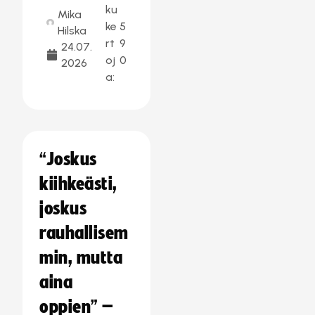
ku
Mika
ke
5
Hilska
rt
9
24.07.
oj
0
2026
a:
“Joskus
kiihkeästi,
joskus
rauhallisem
min, mutta
aina
oppien” –