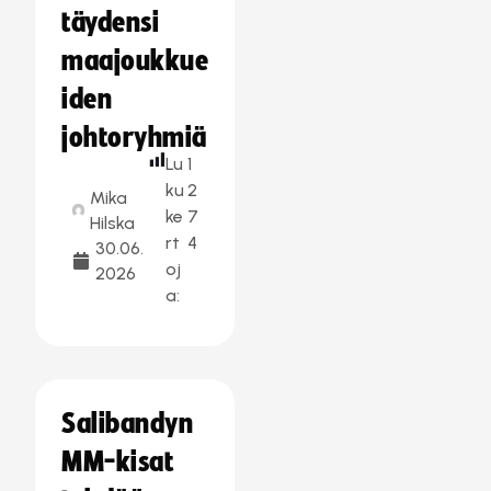
täydensi
maajoukkue
iden
johtoryhmiä
Lu
1
ku
2
Mika
ke
7
Hilska
rt
4
30.06.
oj
2026
a:
Salibandyn
MM-kisat