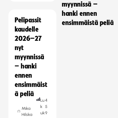
myynnissä –
hanki ennen
Pelipassit
ensimmäistä peliä
kaudelle
2026–27
nyt
myynnissä
– hanki
ennen
ensimmäist
ä peliä
Lu
4
k
5
Mika
uk
9
Hilska