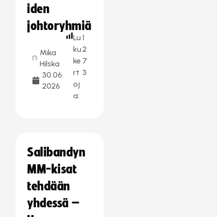
iden
johtoryhmiä
Lu
1
ku
2
Mika
ke
7
Hilska
rt
3
30.06.
oj
2026
a:
Salibandyn
MM-kisat
tehdään
yhdessä –