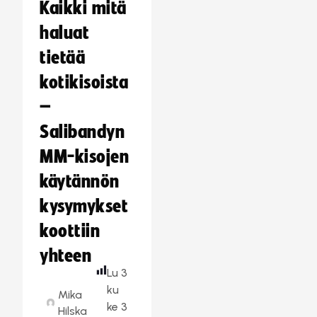
Kaikki mitä
haluat
tietää
kotikisoista
–
Salibandyn
MM-kisojen
käytännön
kysymykset
koottiin
yhteen
Lu
3
ku
Mika
ke
3
Hilska