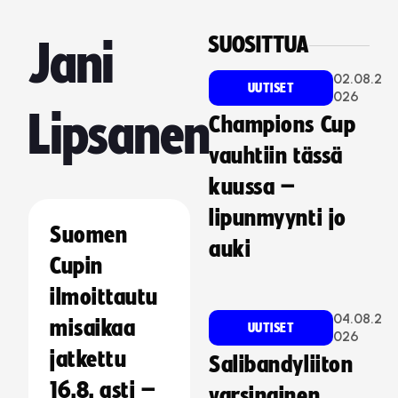
SUOSITTUA
Jani
02.08.2
UUTISET
026
Lipsanen
Champions Cup
vauhtiin tässä
kuussa –
lipunmyynti jo
Suomen
auki
Cupin
ilmoittautu
04.08.2
misaikaa
UUTISET
026
jatkettu
Salibandyliiton
16.8. asti –
varsinainen