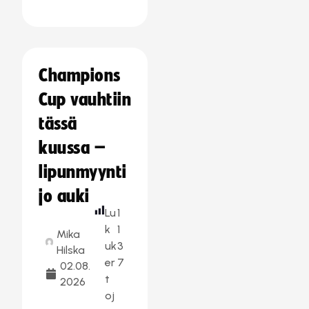
Champions
Cup vauhtiin
tässä
kuussa –
lipunmyynti
jo auki
Lu
1
k
1
Mika
uk
3
Hilska
er
7
02.08.
t
2026
oj