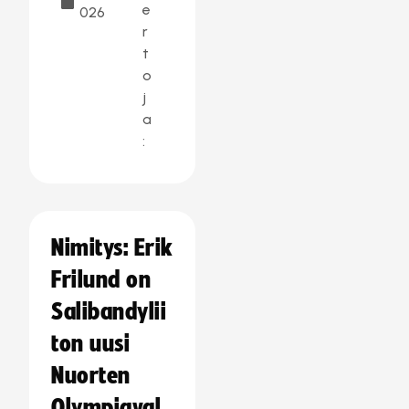
e
026
r
t
o
j
a
:
Nimitys: Erik
Frilund on
Salibandylii
ton uusi
Nuorten
Olympiaval