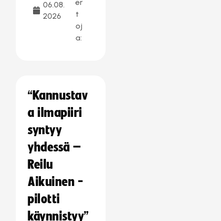
er
06.08.
t
2026
oj
a:
“Kannustav
a ilmapiiri
syntyy
yhdessä –
Reilu
Aikuinen -
pilotti
käynnistyy”