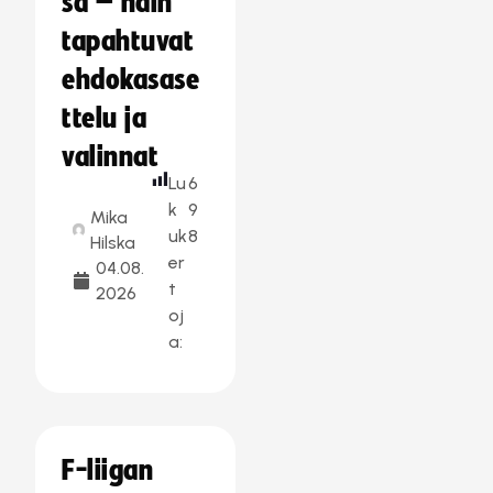
sa – näin
tapahtuvat
ehdokasase
ttelu ja
valinnat
Lu
6
k
9
Mika
uk
8
Hilska
er
04.08.
t
2026
oj
a:
F-liigan