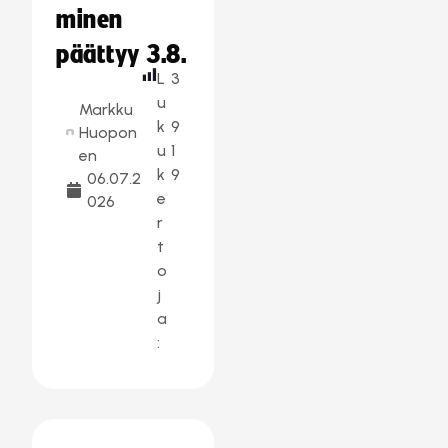
minen
päättyy 3.8.
L
3
u
Markku
k
9
Huopon
u
1
en
k
9
06.07.2
e
026
r
t
o
j
a
: