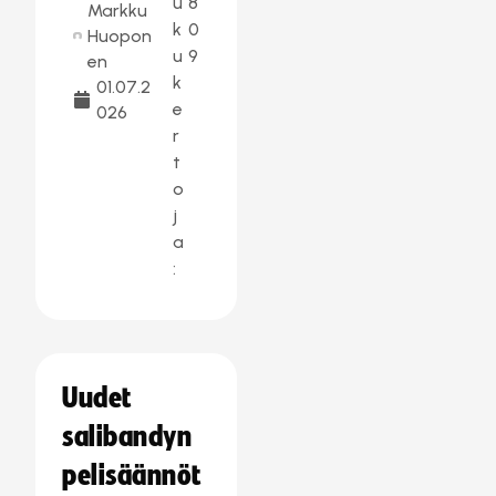
u
8
Markku
k
0
Huopon
u
9
en
k
01.07.2
e
026
r
t
o
j
a
:
Uudet
salibandyn
pelisäännöt