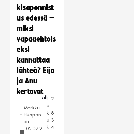
kisaponnist
us edessä –
miksi
vapaaehtois
eksi
kannattaa
lähteä? Eija
ja Anu
kertovat
L
2
u
Markku
k
8
Huopon
u
3
en
k
4
02.07.2