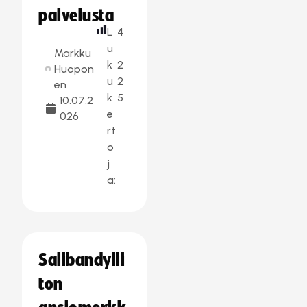
palvelusta
L
4
u
Markku
k
2
Huopon
u
2
en
k
5
10.07.2
e
026
rt
o
j
a:
Salibandylii
ton