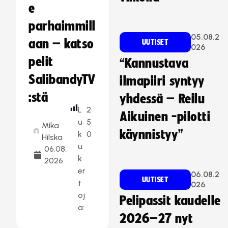
e
parhaimmill
05.08.2
aan – katso
UUTISET
026
pelit
“Kannustava
SalibandyTV
ilmapiiri syntyy
:stä
yhdessä – Reilu
L
2
Aikuinen -pilotti
u
5
Mika
käynnistyy”
k
0
Hilska
u
06.08.
k
2026
er
06.08.2
UUTISET
t
026
oj
Pelipassit kaudelle
a:
2026–27 nyt