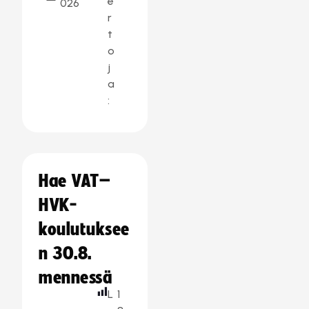
e
026
r
t
o
j
a
:
Hae VAT–
HVK-
koulutuksee
n 30.8.
mennessä
L
1