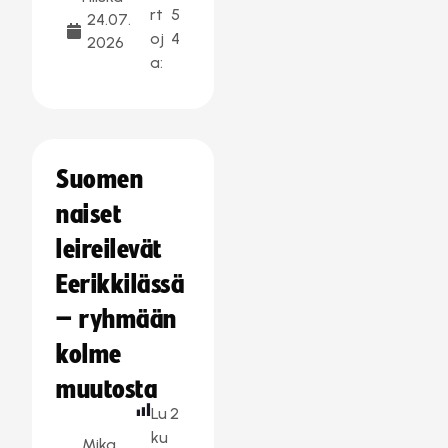
rt
5
24.07.
oj
4
2026
a:
Suomen
naiset
leireilevät
Eerikkilässä
– ryhmään
kolme
muutosta
Lu
2
ku
Mika