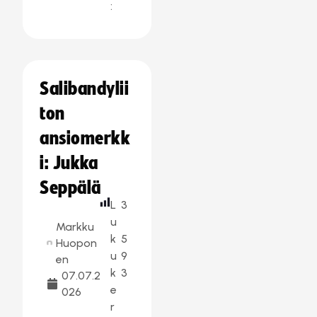
:
Salibandylii
ton
ansiomerkk
i: Jukka
Seppälä
L
3
u
Markku
k
5
Huopon
u
9
en
k
3
07.07.2
e
026
r