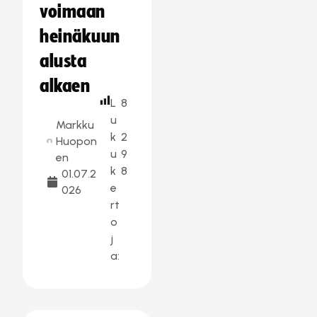
voimaan
heinäkuun
alusta
alkaen
L
8
u
Markku
k
2
Huopon
u
9
en
k
8
01.07.2
e
026
rt
o
j
a: