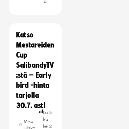
a:
Katso
Mestareiden
Cup
SalibandyTV
:stä – Early
bird -hinta
tarjolla
30.7. asti
Lu
3
ku
Mika
ke
2
Hilska