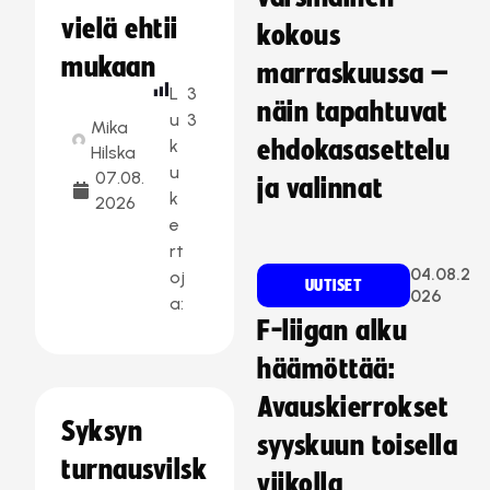
vielä ehtii
kokous
mukaan
marraskuussa –
L
3
näin tapahtuvat
u
3
Mika
k
ehdokasasettelu
Hilska
u
07.08.
ja valinnat
k
2026
e
rt
04.08.2
oj
UUTISET
026
a:
F-liigan alku
häämöttää:
Avauskierrokset
Syksyn
syyskuun toisella
turnausvilsk
viikolla