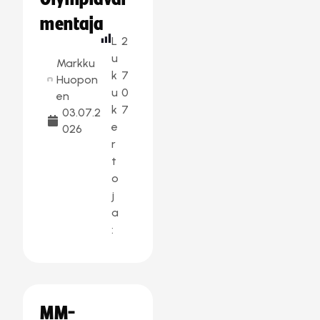
mentaja
L
2
u
Markku
k
7
Huopon
u
0
en
k
7
03.07.2
e
026
r
t
o
j
a
:
MM-