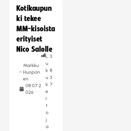
Kotikaupun
ki tekee
MM-kisoista
erityiset
Nico Salolle
L
3
u
Markku
k
8
Huopon
u
3
en
k
7
08.07.2
e
026
r
t
o
j
a