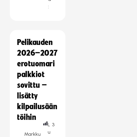
:
Pelikauden
2026–2027
erotuomari
palkkiot
sovittu –
lisätty
kilpailusään
töihin
L
3
u
Markku