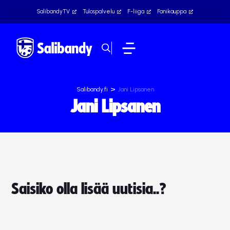
SalibandyTV
Tulospalvelu
F-liiga
Fanikauppa
>
Salibandy.fi
Jani Lipsanen
Jani Lipsanen
Saisiko olla lisää uutisia..?