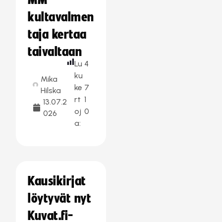
MM-
kultavalmen
taja kertaa
taivaltaan
Lu
4
ku
Mika
ke
7
Hilska
rt
1
13.07.2
oj
0
026
a:
Kausikirjat
löytyvät nyt
Kuvat.fi-