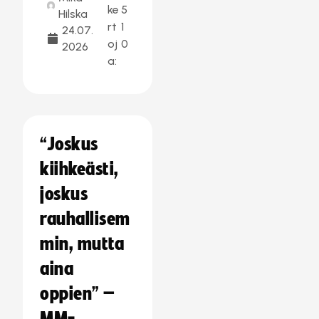
ke
5
Hilska
rt
1
24.07.
oj
0
2026
a:
“Joskus
kiihkeästi,
joskus
rauhallisem
min, mutta
aina
oppien” –