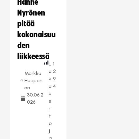
Hanne
Nyrönen
pitää
kokonaisuu
den
liikkeessä
L
1
u
2
Markku
k
9
Huopon
u
4
en
k
30.06.2
e
026
r
t
o
j
a