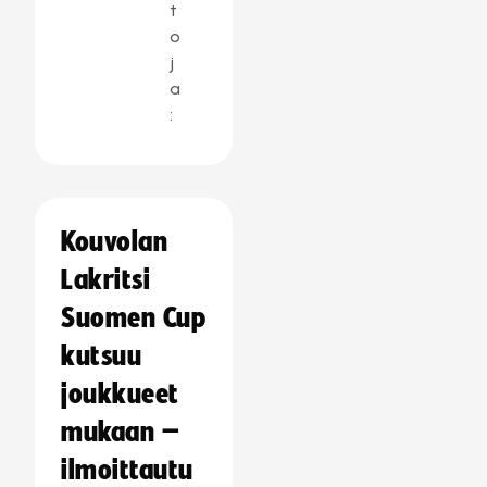
t
o
j
a
:
Kouvolan
Lakritsi
Suomen Cup
kutsuu
joukkueet
mukaan –
ilmoittautu