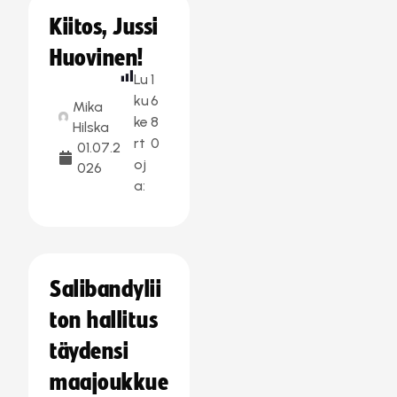
Kiitos, Jussi
Huovinen!
Lu
1
ku
6
Mika
ke
8
Hilska
rt
0
01.07.2
oj
026
a:
Salibandylii
ton hallitus
täydensi
maajoukkue