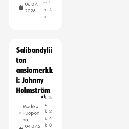
rt
1
06.07.
oj
4
2026
a:
Salibandylii
ton
ansiomerkk
i: Johnny
Holmström
L
3
u
Markku
k
2
Huopon
u
4
en
k
8
04.07.2