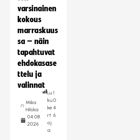
varsinainen
kokous
marraskuus
sa – näin
tapahtuvat
ehdokasase
ttelu ja
valinnat
Lu
1
ku
0
Mika
ke
4
Hilska
rt
6
04.08.
oj
2026
a: