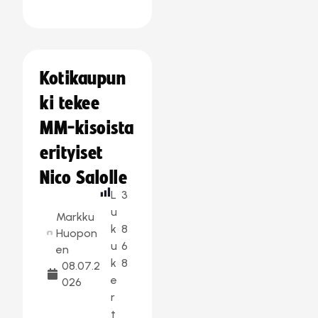
Kotikaupun
ki tekee
MM-kisoista
erityiset
Nico Salolle
L
3
u
Markku
k
8
Huopon
u
6
en
k
8
08.07.2
e
026
r
t