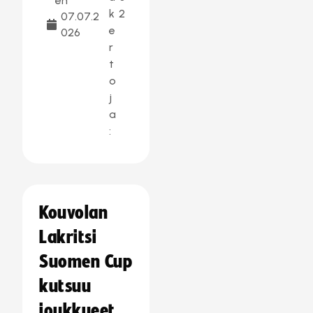
en
k
2
07.07.2
e
026
r
t
o
j
a
:
Kouvolan
Lakritsi
Suomen Cup
kutsuu
joukkueet