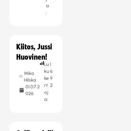
a
:
Kiitos, Jussi
Huovinen!
Lu
1
ku
6
Mika
ke
9
Hilska
rt
2
01.07.2
oj
026
a: