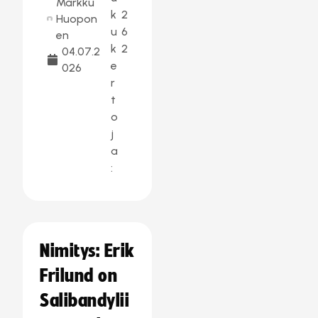
Markku
k
2
Huopon
u
6
en
k
2
04.07.2
e
026
r
t
o
j
a
:
Nimitys: Erik
Frilund on
Salibandylii