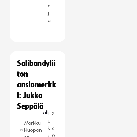
o
j
a
:
Salibandylii
ton
ansiomerkk
i: Jukka
Seppälä
L
3
u
Markku
k
6
Huopon
u
0