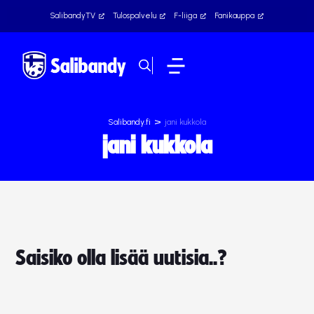
SalibandyTV
Tulospalvelu
F-liiga
Fanikauppa
>
Salibandy.fi
jani kukkola
jani kukkola
Saisiko olla lisää uutisia..?