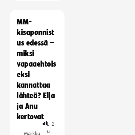
MM-
kisaponnist
us edessä –
miksi
vapaaehtois
eksi
kannattaa
lähteä? Eija
ja Anu
kertovat
L
2
u
Markku