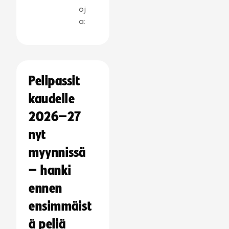
oj
a:
Pelipassit
kaudelle
2026–27
nyt
myynnissä
– hanki
ennen
ensimmäist
ä peliä