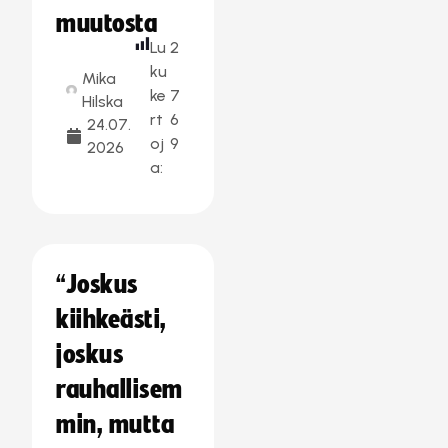
muutosta
Lu
2
ku
Mika
ke
7
Hilska
rt
6
24.07.
oj
9
2026
a:
“Joskus
kiihkeästi,
joskus
rauhallisem
min, mutta