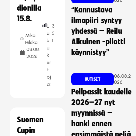
026
dionilla
“Kannustava
15.8.
ilmapiiri syntyy
L
3
yhdessä – Reilu
u
5
Mika
k
1
Aikuinen -pilotti
Hilska
u
08.08.
käynnistyy”
k
2026
er
t
06.08.2
oj
UUTISET
026
a:
Pelipassit kaudelle
2026–27 nyt
myynnissä –
Suomen
hanki ennen
Cupin
ensimmäistä peliä