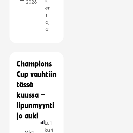
k
2026
er
t
oj
a:
Champions
Cup vauhtiin
tässä
kuussa –
lipunmyynti
jo auki
Lu
1
ku
4
Mika