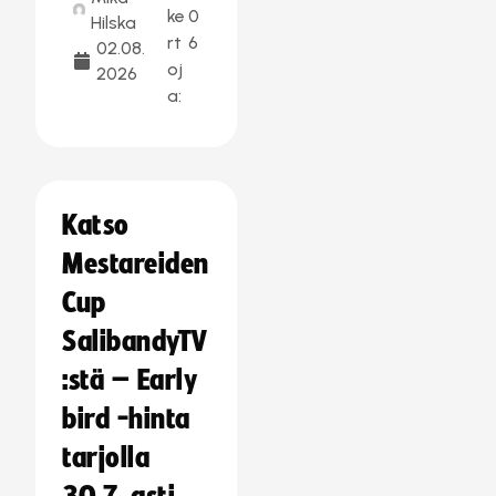
ke
0
Hilska
rt
6
02.08.
oj
2026
a:
Katso
Mestareiden
Cup
SalibandyTV
:stä – Early
bird -hinta
tarjolla