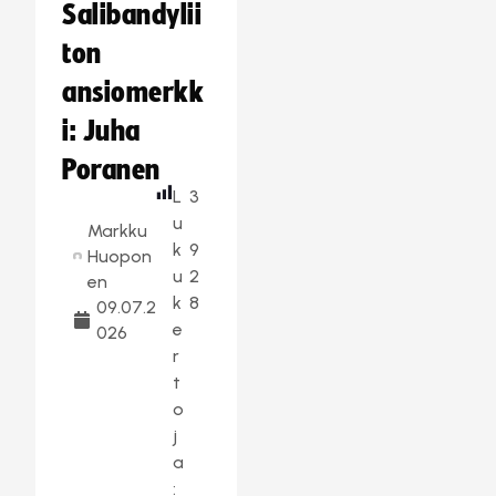
Salibandylii
ton
ansiomerkk
i: Juha
Poranen
L
3
u
Markku
k
9
Huopon
u
2
en
k
8
09.07.2
e
026
r
t
o
j
a
: