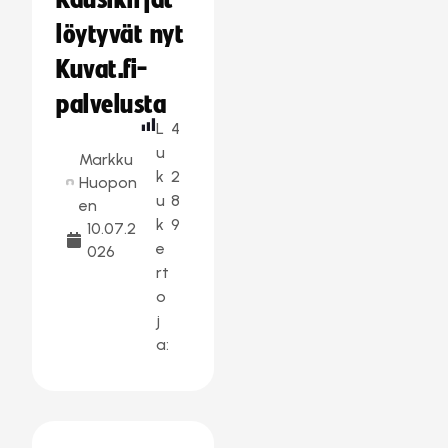
Kausikirjat
löytyvät nyt
Kuvat.fi-
palvelusta
L
4
u
Markku
k
2
Huopon
u
8
en
k
9
10.07.2
e
026
rt
o
j
a: