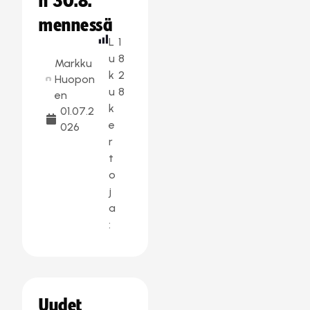
n 30.8.
mennessä
L
1
u
8
Markku
k
2
Huopon
u
8
en
k
01.07.2
e
026
r
t
o
j
a
:
Uudet