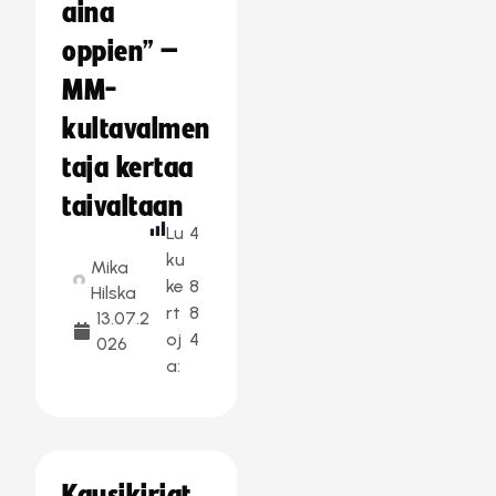
aina
oppien” –
MM-
kultavalmen
taja kertaa
taivaltaan
Lu
4
ku
Mika
ke
8
Hilska
rt
8
13.07.2
oj
4
026
a: