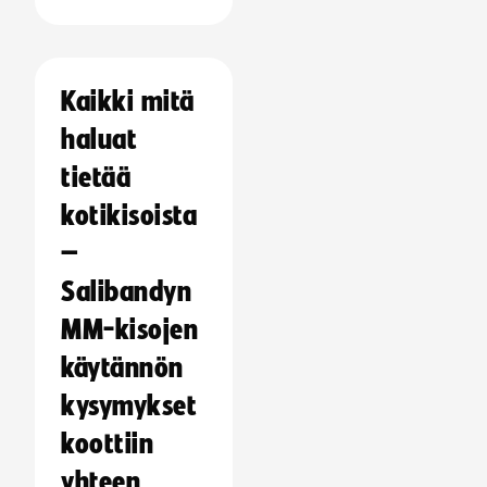
Kaikki mitä
haluat
tietää
kotikisoista
–
Salibandyn
MM-kisojen
käytännön
kysymykset
koottiin
yhteen