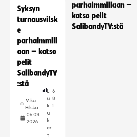
parhaimmillaan –
Syksyn
katso pelit
turnausvilsk
SalibandyTV:stä
e
parhaimmill
aan – katso
pelit
SalibandyTV
:stä
L
6
u
8
Mika
k
1
Hilska
u
06.08.
k
2026
er
t