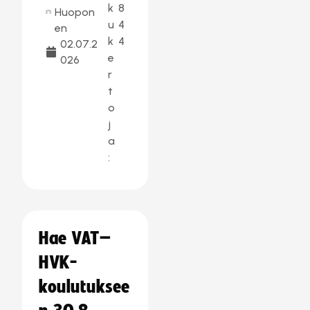
k
8
Huopon
u
4
en
k
4
02.07.2
e
026
r
t
o
j
a
:
Hae VAT–
HVK-
koulutuksee