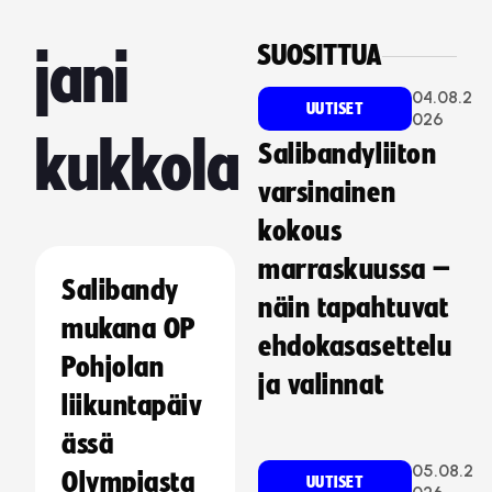
SUOSITTUA
jani
04.08.2
UUTISET
026
kukkola
Salibandyliiton
varsinainen
kokous
marraskuussa –
Salibandy
näin tapahtuvat
mukana OP
ehdokasasettelu
Pohjolan
ja valinnat
liikuntapäiv
ässä
05.08.2
Olympiasta
UUTISET