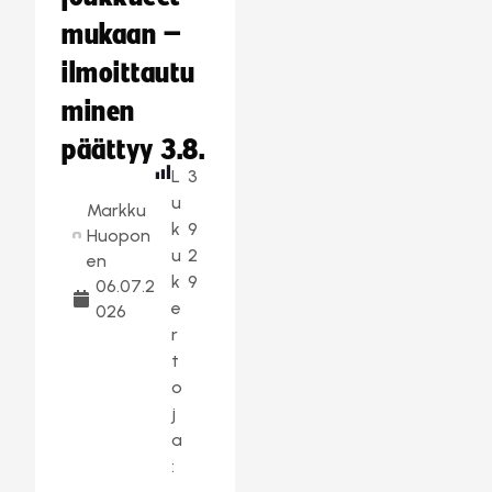
mukaan –
ilmoittautu
minen
päättyy 3.8.
L
3
u
Markku
k
9
Huopon
u
2
en
k
9
06.07.2
e
026
r
t
o
j
a
: