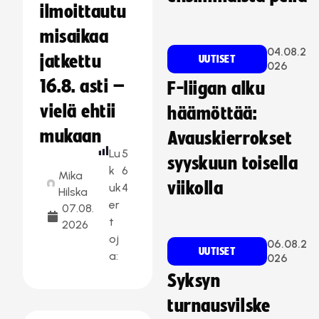
ilmoittautu
misaikaa
04.08.2
jatkettu
UUTISET
026
16.8. asti –
F-liigan alku
vielä ehtii
häämöttää:
mukaan
Avauskierrokset
Lu
5
syyskuun toisella
k
6
Mika
viikolla
uk
4
Hilska
er
07.08.
t
2026
oj
06.08.2
UUTISET
a:
026
Syksyn
turnausvilske