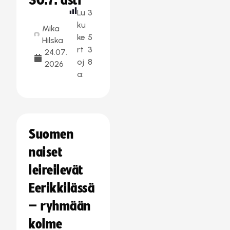
30.7. asti
Lu
3
ku
Mika
ke
5
Hilska
rt
3
24.07.
oj
8
2026
a:
Suomen
naiset
leireilevät
Eerikkilässä
– ryhmään
kolme