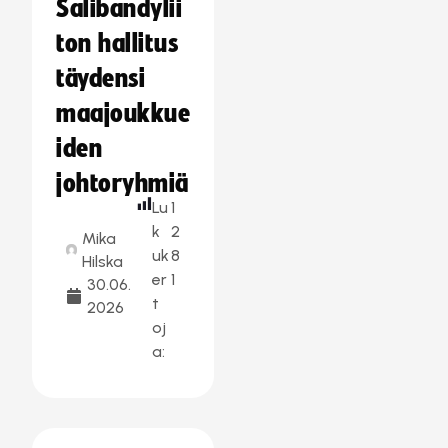
Salibandylii
ton hallitus
täydensi
maajoukkue
iden
johtoryhmiä
Lu
1
k
2
Mika
uk
8
Hilska
er
1
30.06.
t
2026
oj
a: