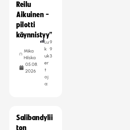
Reilu
Aikuinen -
pilotti
käynnistyy”
Lu
9
k
9
Mika
uk
3
Hilska
er
05.08.
t
2026
oj
a:
Salibandylii
ton