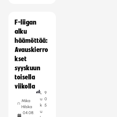
F-liigan
alku
häämöttää:
Avauskierro
kset
syyskuun
toisella
viikolla
L
9
u
0
Mika
k
5
Hilska
u
04.08.