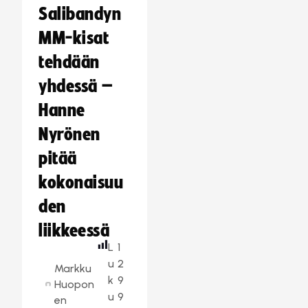
Salibandyn
MM-kisat
tehdään
yhdessä –
Hanne
Nyrönen
pitää
kokonaisuu
den
liikkeessä
L
1
u
2
Markku
k
9
Huopon
u
9
en