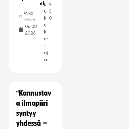
L
9
u
5
Mika
k
0
Hilska
u
06.08.
k
2026
er
t
oj
a:
“Kannustav
a ilmapiiri
syntyy
yhdessä –