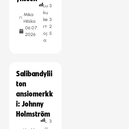
Lu
3
ku
Mika
ke
3
Hilska
rt
2
06.07.
oj
5
2026
a:
Salibandylii
ton
ansiomerkk
i: Johnny
Holmström
L
3
u