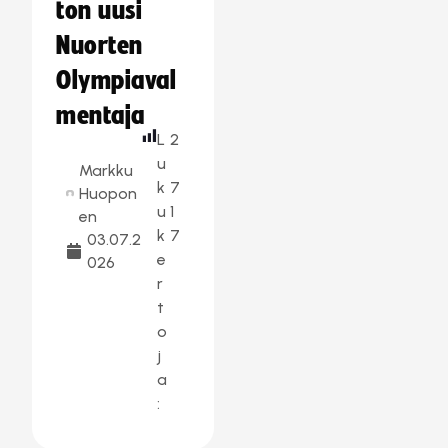
ton uusi
Nuorten
Olympiaval
mentaja
L
2
u
Markku
k
7
Huopon
u
1
en
k
7
03.07.2
e
026
r
t
o
j
a
: