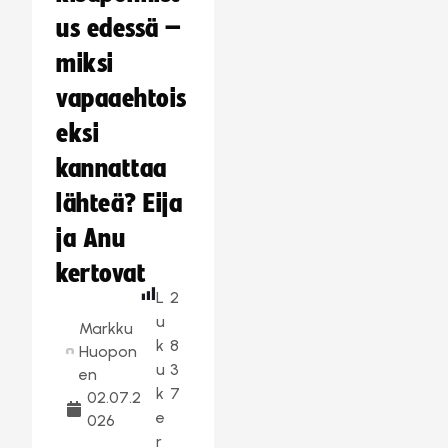
us edessä –
miksi
vapaaehtois
eksi
kannattaa
lähteä? Eija
ja Anu
kertovat
L
2
u
Markku
k
8
Huopon
u
3
en
k
7
02.07.2
e
026
r