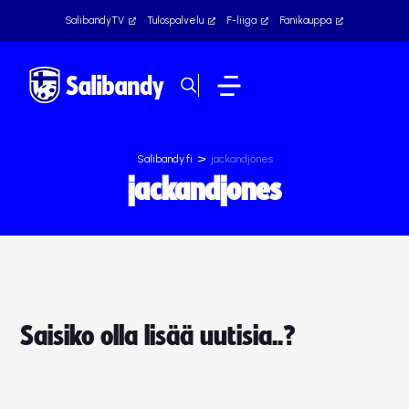
SalibandyTV
Tulospalvelu
F-liiga
Fanikauppa
>
Salibandy.fi
jackandjones
jackandjones
Saisiko olla lisää uutisia..?