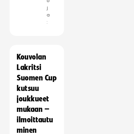
o
j
a
:
Kouvolan
Lakritsi
Suomen Cup
kutsuu
joukkueet
mukaan –
ilmoittautu
minen