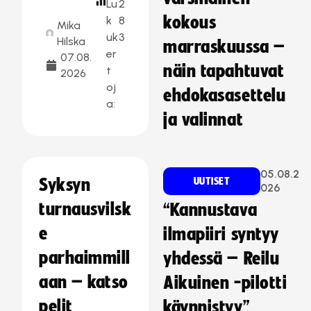
Lu
2
kokous
k
8
Mika
uk
3
Hilska
marraskuussa –
er
07.08.
näin tapahtuvat
t
2026
oj
ehdokasasettelu
a:
ja valinnat
05.08.2
Syksyn
UUTISET
026
turnausvilsk
“Kannustava
e
ilmapiiri syntyy
parhaimmill
yhdessä – Reilu
aan – katso
Aikuinen -pilotti
pelit
käynnistyy”