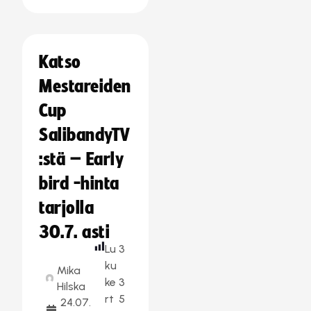
Katso
Mestareiden
Cup
SalibandyTV
:stä – Early
bird -hinta
tarjolla
30.7. asti
Lu
3
ku
Mika
ke
3
Hilska
rt
5
24.07.