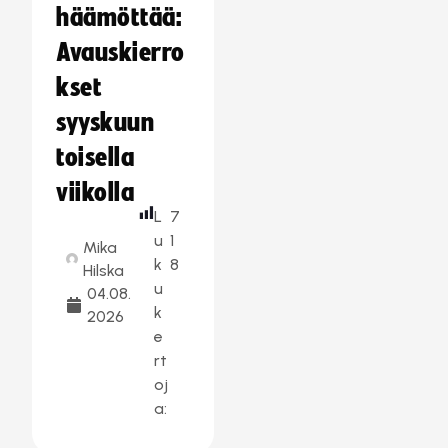
häämöttää:
Avauskierro
kset
syyskuun
toisella
viikolla
L
7
u
1
Mika
k
8
Hilska
u
04.08.
k
2026
e
rt
oj
a: