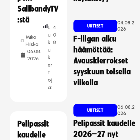
SalibandyTV
:stä
04.08.2
UUTISET
L
4
026
u
0
Mika
F-liigan alku
k
8
Hilska
häämöttää:
u
06.08.
k
2026
Avauskierrokset
er
syyskuun toisella
t
oj
viikolla
a:
06.08.2
UUTISET
026
Pelipassit kaudelle
Pelipassit
2026–27 nyt
kaudelle