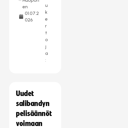
Huopon
u
en
k
01.07.2
e
026
r
t
o
j
a
:
Uudet
salibandyn
pelisäännöt
voimaan