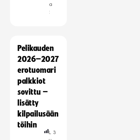
a
:
Pelikauden
2026–2027
erotuomari
palkkiot
sovittu –
lisätty
kilpailusään
töihin
L
3
u