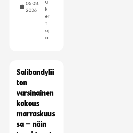
u
05.08.
k
2026
er
t
oj
a:
Salibandylii
ton
varsinainen
kokous
marraskuus
sa – näin