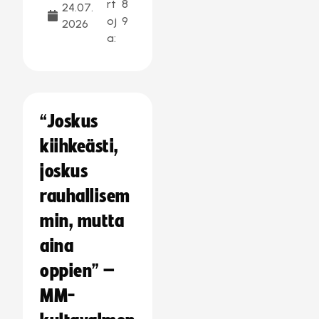
rt
8
24.07.
oj
9
2026
a:
“Joskus
kiihkeästi,
joskus
rauhallisem
min, mutta
aina
oppien” –
MM-