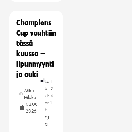
Champions
Cup vauhtiin
tässä
kuussa –
lipunmyynti
jo auki
Lu
1
k
2
Mika
uk
4
Hilska
er
1
02.08.
t
2026
oj
a: