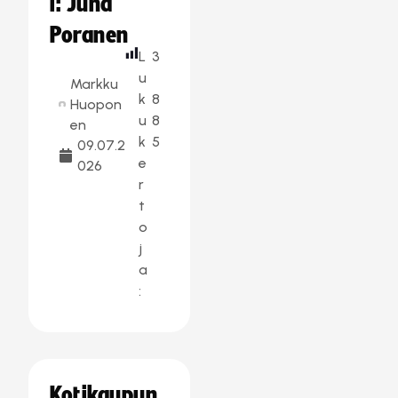
i: Juha
Poranen
L
3
u
Markku
k
8
Huopon
u
8
en
k
5
09.07.2
e
026
r
t
o
j
a
:
Kotikaupun