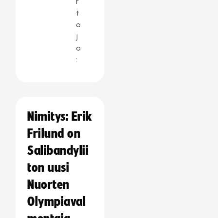
r
t
o
j
a
:
Nimitys: Erik
Frilund on
Salibandylii
ton uusi
Nuorten
Olympiaval