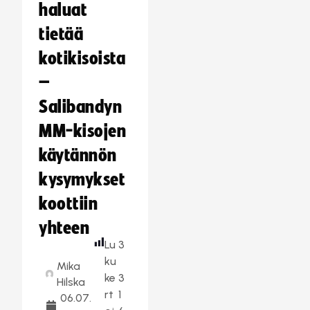
haluat
tietää
kotikisoista
–
Salibandyn
MM-kisojen
käytännön
kysymykset
koottiin
yhteen
Lu
3
ku
Mika
ke
3
Hilska
rt
1
06.07.