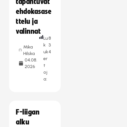
tapahtuvat
ehdokasase
ttelu ja
valinnat
Lu
8
k
3
Mika
uk
4
Hilska
er
04.08.
t
2026
oj
a:
F-liigan
alku