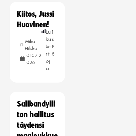
Kiitos, Jussi
Huovinen!
Lu
1
ku
6
Mika
ke
8
Hilska
rt
5
01.07.2
oj
026
a:
Salibandylii
ton hallitus
täydensi