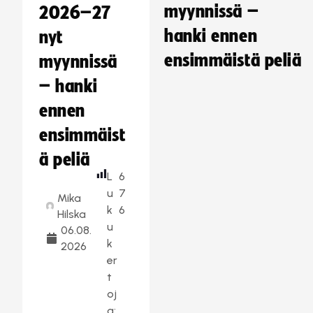
myynnissä –
2026–27
hanki ennen
nyt
ensimmäistä peliä
myynnissä
– hanki
ennen
ensimmäist
ä peliä
L
6
u
7
Mika
k
6
Hilska
u
06.08.
k
2026
er
t
oj
a: