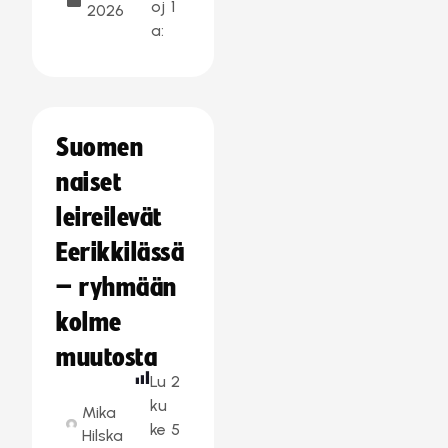
oj
1
2026
a:
Suomen
naiset
leireilevät
Eerikkilässä
– ryhmään
kolme
muutosta
Lu
2
ku
Mika
ke
5
Hilska