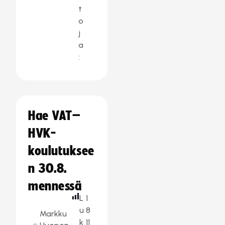
t
o
j
a
:
Hae VAT–
HVK-
koulutuksee
n 30.8.
mennessä
L
1
u
8
Markku
k
11