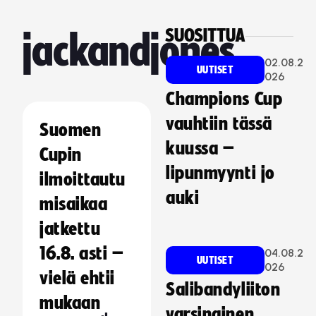
SUOSITTUA
jackandjones
02.08.2
UUTISET
026
Champions Cup
vauhtiin tässä
Suomen
kuussa –
Cupin
lipunmyynti jo
ilmoittautu
auki
misaikaa
jatkettu
16.8. asti –
04.08.2
UUTISET
026
vielä ehtii
Salibandyliiton
mukaan
varsinainen