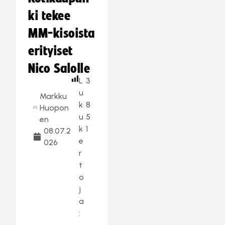
ki tekee
MM-kisoista
erityiset
Nico Salolle
L
3
u
Markku
k
8
Huopon
u
5
en
k
1
08.07.2
e
026
r
t
o
j
a
: