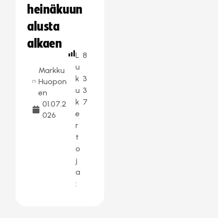
heinäkuun
alusta
alkaen
L
8
u
Markku
k
3
Huopon
u
3
en
k
7
01.07.2
e
026
r
t
o
j
a
: