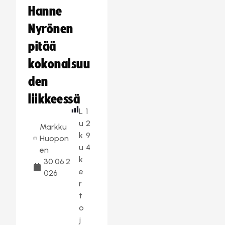
Hanne
Nyrönen
pitää
kokonaisuu
den
liikkeessä
L
1
u
2
Markku
k
9
Huopon
u
4
en
k
30.06.2
e
026
r
t
o
j