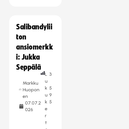
Salibandylii
ton
ansiomerkk
i: Jukka
Seppälä
L
3
u
Markku
k
5
Huopon
u
9
en
k
5
07.07.2
e
026
r
t