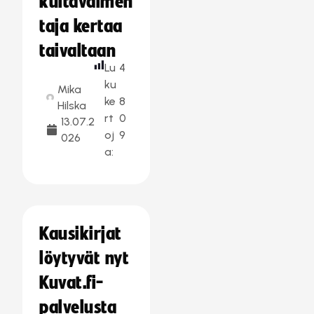
kultavalmen
taja kertaa
taivaltaan
Lu
4
ku
Mika
ke
8
Hilska
rt
0
13.07.2
oj
9
026
a:
Kausikirjat
löytyvät nyt
Kuvat.fi-
palvelusta