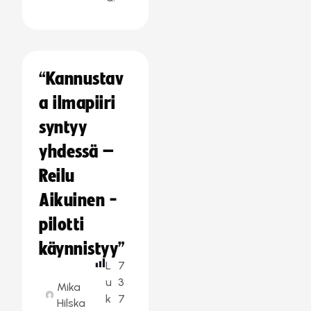
“Kannustav
a ilmapiiri
syntyy
yhdessä –
Reilu
Aikuinen -
pilotti
käynnistyy”
L
7
u
3
Mika
k
7
Hilska