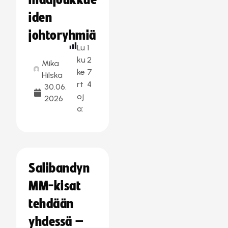
maajoukkue
iden
johtoryhmiä
Lu
1
ku
2
Mika
ke
7
Hilska
rt
4
30.06.
oj
2026
a:
Salibandyn
MM-kisat
tehdään
yhdessä –