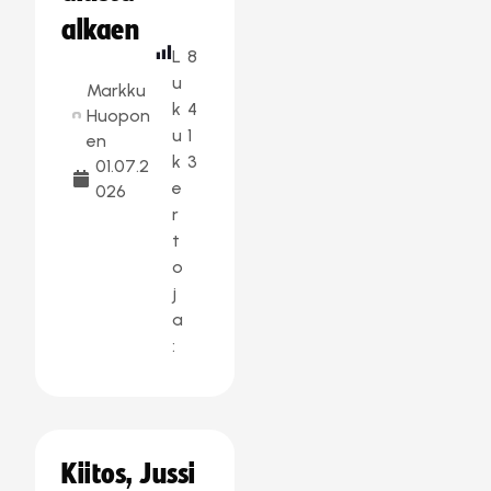
alkaen
L
8
u
Markku
k
4
Huopon
u
1
en
k
3
01.07.2
e
026
r
t
o
j
a
:
Kiitos, Jussi