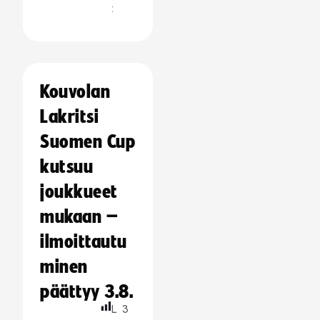
:
Kouvolan
Lakritsi
Suomen Cup
kutsuu
joukkueet
mukaan –
ilmoittautu
minen
päättyy 3.8.
L
3