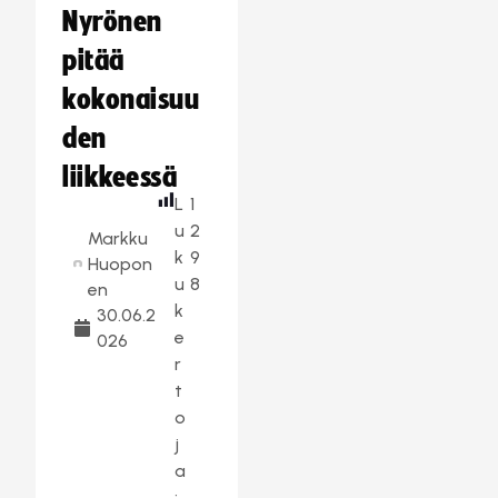
Nyrönen
pitää
kokonaisuu
den
liikkeessä
L
1
u
2
Markku
k
9
Huopon
u
8
en
k
30.06.2
e
026
r
t
o
j
a
: