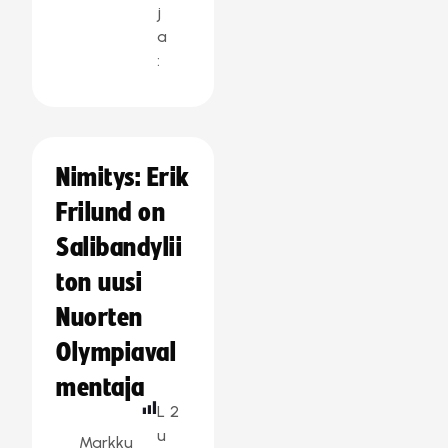
j
a
:
Nimitys: Erik
Frilund on
Salibandylii
ton uusi
Nuorten
Olympiaval
mentaja
L
2
u
Markku