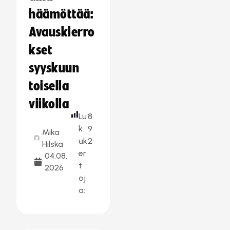
häämöttää:
Avauskierro
kset
syyskuun
toisella
viikolla
Lu
8
k
9
Mika
uk
2
Hilska
er
04.08.
t
2026
oj
a: