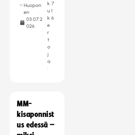
k
7
Huopon
u
1
en
k
6
03.07.2
e
026
r
t
o
j
a
:
MM-
kisaponnist
us edessä –