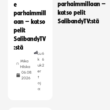
parhaimmillaan –
e
katso pelit
parhaimmill
SalibandyTV:stä
aan – katso
pelit
SalibandyTV
:stä
Lu
6
k
6
Mika
uk
2
Hilska
er
06.08.
t
2026
oj
a: