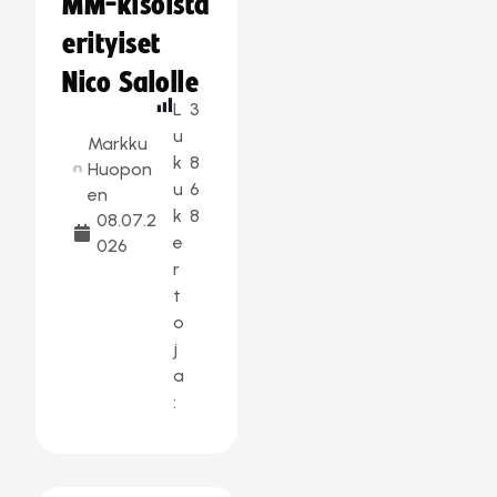
MM-kisoista
erityiset
Nico Salolle
L
3
u
Markku
k
8
Huopon
u
6
en
k
8
08.07.2
e
026
r
t
o
j
a
: