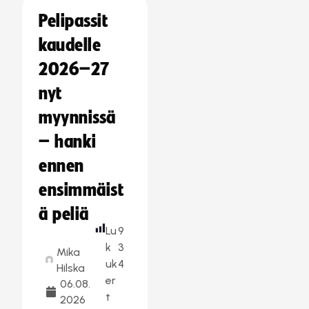
Pelipassit
kaudelle
2026–27
nyt
myynnissä
– hanki
ennen
ensimmäist
ä peliä
Lu
9
k
3
Mika
uk
4
Hilska
er
06.08.
t
2026