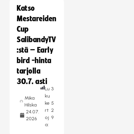
Katso
Mestareiden
Cup
SalibandyTV
:stä – Early
bird -hinta
tarjolla
30.7. asti
Lu
3
ku
Mika
ke
5
Hilska
rt
2
24.07.
oj
9
2026
a: