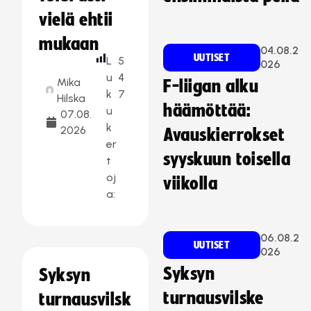
vielä ehtii
mukaan
04.08.2
UUTISET
L
5
026
u
4
Mika
F-liigan alku
k
7
Hilska
häämöttää:
u
07.08.
k
2026
Avauskierrokset
er
syyskuun toisella
t
oj
viikolla
a:
06.08.2
UUTISET
026
Syksyn
Syksyn
turnausvilske
turnausvilsk