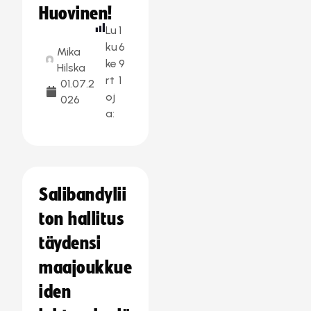
Huovinen!
Lu
1
ku
6
Mika
ke
9
Hilska
rt
1
01.07.2
oj
026
a:
Salibandylii
ton hallitus
täydensi
maajoukkue
iden