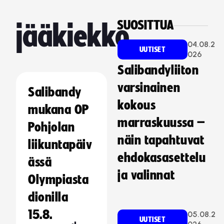
SUOSITTUA
jääkiekko
04.08.2
UUTISET
026
Salibandyliiton
varsinainen
Salibandy
kokous
mukana OP
marraskuussa –
Pohjolan
näin tapahtuvat
liikuntapäiv
ehdokasasettelu
ässä
ja valinnat
Olympiasta
dionilla
15.8.
05.08.2
UUTISET