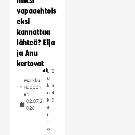
miksi
vapaaehtois
eksi
kannattaa
lähteä? Eija
ja Anu
kertovat
L
2
u
Markku
k
8
Huopon
u
4
en
k
3
02.07.2
e
026
r
t
o