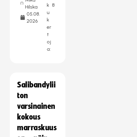
k
8
Hilska
u
05.08.
k
2026
er
t
oj
a:
Salibandylii
ton
varsinainen
kokous
marraskuus