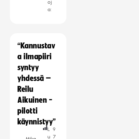
oj
a:
“Kannustav
a ilmapiiri
syntyy
yhdessä –
Reilu
Aikuinen -
pilotti
käynnistyy”
L
9
u
7
Mika