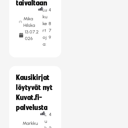
taivaltaan
Lu
4
ku
Mika
ke
8
Hilska
rt
7
13.07.2
oj
9
026
a:
Kausikirjat
löytyvät nyt
Kuvat.fi-
palvelusta
L
4
u
Markku