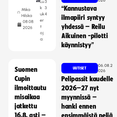
026
Lu
3
“Kannustava
k
3
Mika
uk
4
Hilska
ilmapiiri syntyy
er
08.08.
yhdessä – Reilu
t
2026
oj
Aikuinen -pilotti
a:
käynnistyy”
06.08.2
Suomen
UUTISET
026
Cupin
Pelipassit kaudelle
ilmoittautu
2026–27 nyt
misaikaa
myynnissä –
jatkettu
hanki ennen
16.8. asti –
ensimmäistä peliä