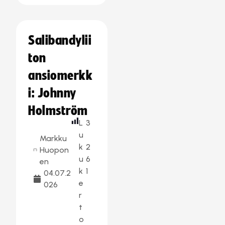
Salibandylii
ton
ansiomerkk
i: Johnny
Holmström
L
3
u
Markku
k
2
Huopon
u
6
en
k
1
04.07.2
e
026
r
t
o