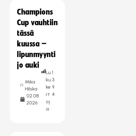
Champions
Cup vauhtiin
tässä
kuussa –
lipunmyynti
jo auki
Lu
1
ku
3
Mika
ke
9
Hilska
rt
4
02.08.
oj
2026
a: