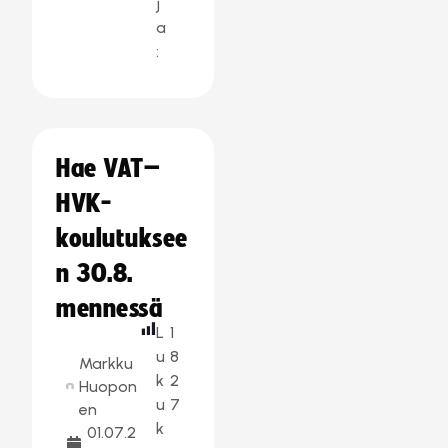
j
a
:
Hae VAT–
HVK-
koulutuksee
n 30.8.
mennessä
L
1
u
8
Markku
k
2
Huopon
u
7
en
k
01.07.2