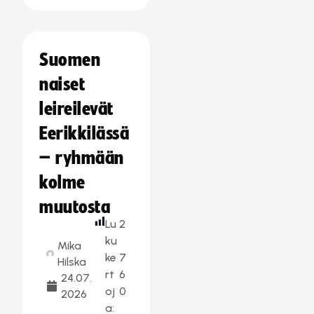
Suomen
naiset
leireilevät
Eerikkilässä
– ryhmään
kolme
muutosta
Lu
2
ku
Mika
ke
7
Hilska
rt
6
24.07.
oj
0
2026
a: