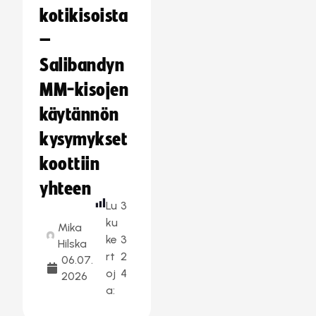
kotikisoista
–
Salibandyn
MM-kisojen
käytännön
kysymykset
koottiin
yhteen
Lu
3
ku
Mika
ke
3
Hilska
rt
2
06.07.
oj
4
2026
a: