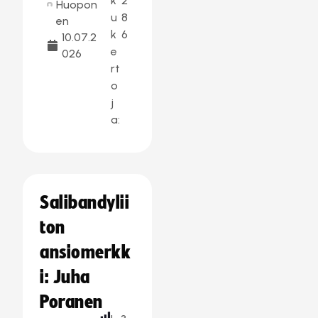
k
2
Huopon
u
8
en
k
6
10.07.2
e
026
rt
o
j
a:
Salibandylii
ton
ansiomerkk
i: Juha
Poranen