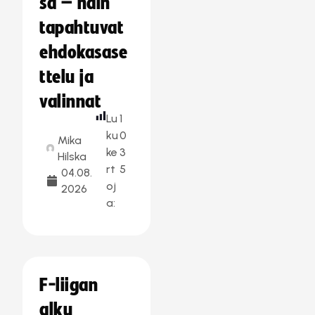
sa – näin
tapahtuvat
ehdokasase
ttelu ja
valinnat
Lu
1
ku
0
Mika
ke
3
Hilska
rt
5
04.08.
oj
2026
a:
F-liigan
alku