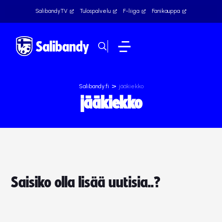
SalibandyTV
Tulospalvelu
F-liiga
Fanikauppa
>
Salibandy.fi
jääkiekko
jääkiekko
Saisiko olla lisää uutisia..?