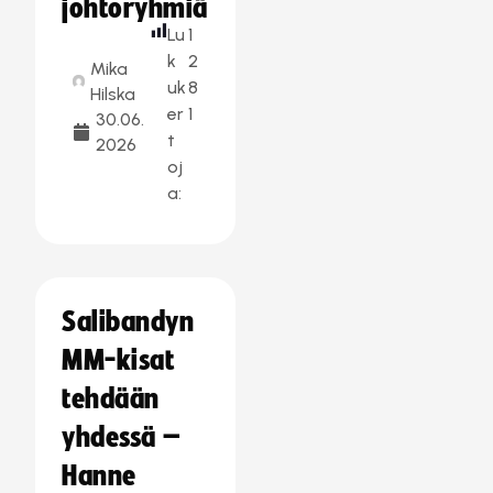
johtoryhmiä
Lu
1
k
2
Mika
uk
8
Hilska
er
1
30.06.
t
2026
oj
a:
Salibandyn
MM-kisat
tehdään
yhdessä –
Hanne