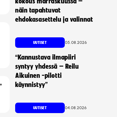
kokous marraskuussa –
näin tapahtuvat
ehdokasasettelu ja valinnat
05.08.2026
UUTISET
“Kannustava ilmapiiri
syntyy yhdessä – Reilu
Aikuinen -pilotti
käynnistyy”
”
04.08.2026
UUTISET