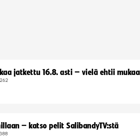
a jatkettu 16.8. asti – vielä ehtii muka
262
llaan – katso pelit SalibandyTV:stä
388