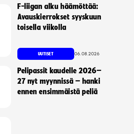
F-liigan alku häämöttää:
Avauskierrokset syyskuun
toisella viikolla
06.08.2026
UUTISET
Pelipassit kaudelle 2026–
27 nyt myynnissä – hanki
ennen ensimmäistä peliä