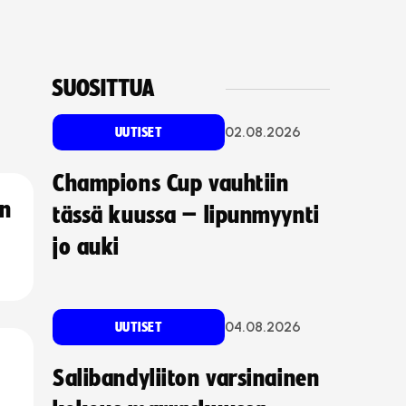
SUOSITTUA
02.08.2026
UUTISET
Champions Cup vauhtiin
an
tässä kuussa – lipunmyynti
jo auki
04.08.2026
UUTISET
Salibandyliiton varsinainen