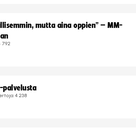
hallisemmin, mutta aina oppien” – MM-
aan
4 792
i-palvelusta
ertoja:
4 238