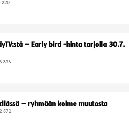
1 220
TV:stä – Early bird -hinta tarjolla 30.7.
3 333
kkilässä – ryhmään kolme muutosta
2 572