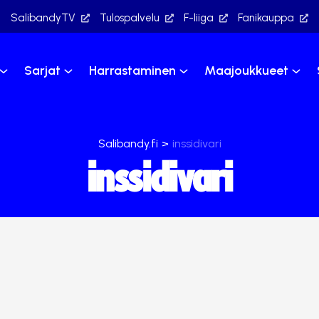
SalibandyTV
Tulospalvelu
F-liiga
Fanikauppa
Sarjat
Harrastaminen
Maajoukkueet
Salibandy.fi
>
inssidivari
inssidivari