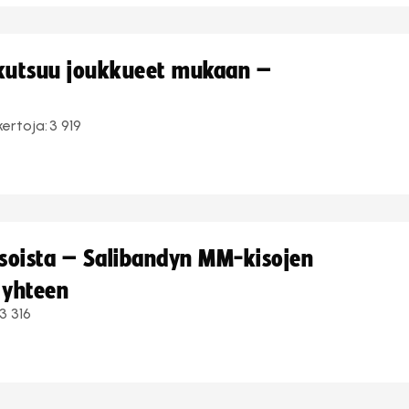
 kutsuu joukkueet mukaan –
kertoja:
3 919
kisoista – Salibandyn MM-kisojen
 yhteen
3 316