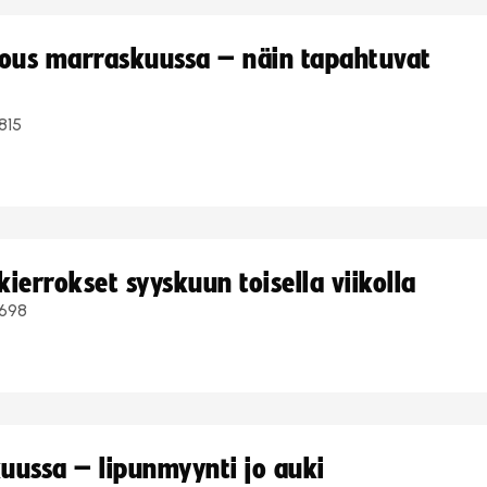
kous marraskuussa – näin tapahtuvat
815
ierrokset syyskuun toisella viikolla
698
uussa – lipunmyynti jo auki