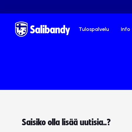
Tulospalvelu
Info
Saisiko olla lisää uutisia..?