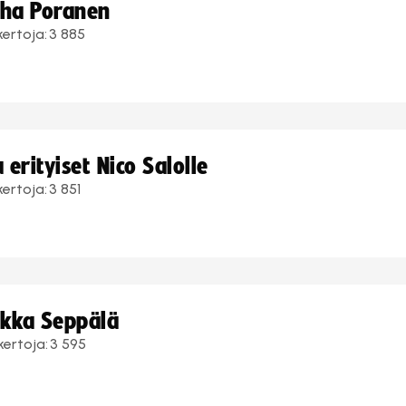
uha Poranen
kertoja:
3 885
erityiset Nico Salolle
kertoja:
3 851
ukka Seppälä
kertoja:
3 595