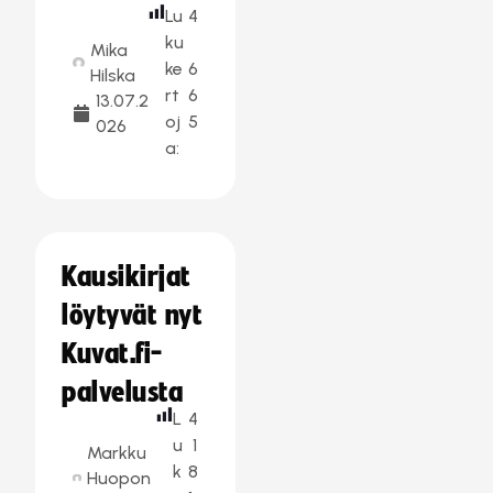
Lu
4
ku
Mika
ke
6
Hilska
rt
6
13.07.2
oj
5
026
a:
Kausikirjat
löytyvät nyt
Kuvat.fi-
palvelusta
L
4
u
1
Markku
k
8
Huopon