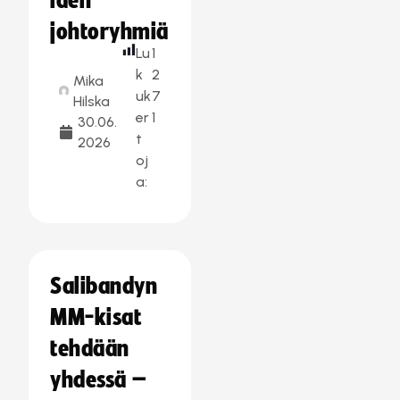
iden
johtoryhmiä
Lu
1
k
2
Mika
uk
7
Hilska
er
1
30.06.
t
2026
oj
a:
Salibandyn
MM-kisat
tehdään
yhdessä –