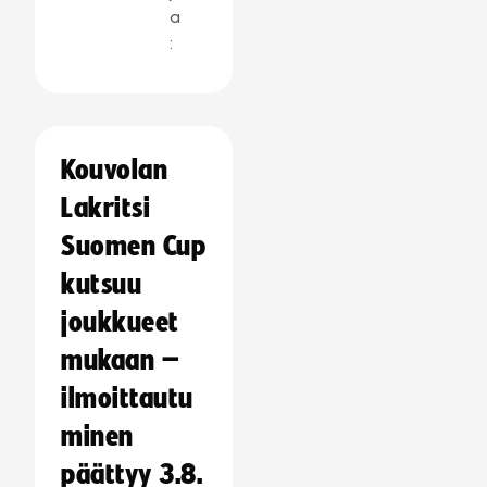
a
:
Kouvolan
Lakritsi
Suomen Cup
kutsuu
joukkueet
mukaan –
ilmoittautu
minen
päättyy 3.8.