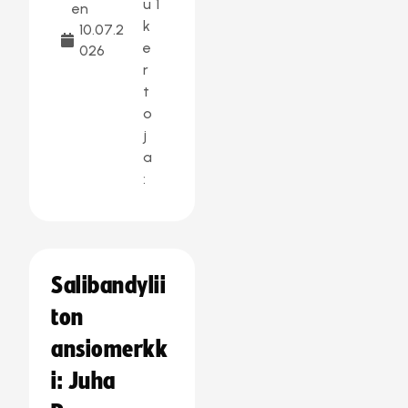
u
1
en
k
10.07.2
e
026
r
t
o
j
a
:
Salibandylii
ton
ansiomerkk
i: Juha