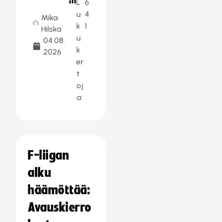
L
6
u
4
Mika
k
1
Hilska
u
04.08.
k
2026
er
t
oj
a:
F-liigan
alku
häämöttää:
Avauskierro