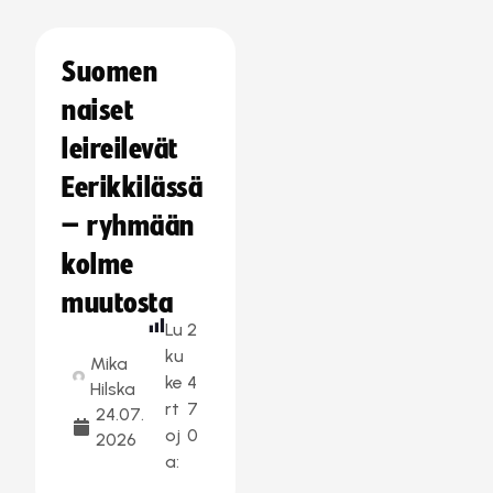
Suomen
naiset
leireilevät
Eerikkilässä
– ryhmään
kolme
muutosta
Lu
2
ku
Mika
ke
4
Hilska
rt
7
24.07.
oj
0
2026
a: