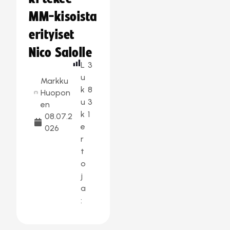
MM-kisoista
erityiset
Nico Salolle
L
3
u
Markku
k
8
Huopon
u
3
en
k
1
08.07.2
e
026
r
t
o
j
a
: