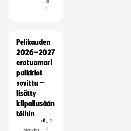
a
:
Pelikauden
2026–2027
erotuomari
palkkiot
sovittu –
lisätty
kilpailusään
töihin
L
3
u
Markku