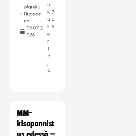
u
Markku
k
7
Huopon
u
0
en
k
5
03.07.2
e
026
r
t
o
j
a
:
MM-
kisaponnist
us edessä –