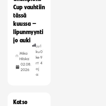
Cup vauhtiin
tässä
kuussa –
lipunmyynti
jo auki
Lu
1
ku
0
Mika
ke
9
Hilska
rt
4
02.08.
oj
2026
a:
Katso