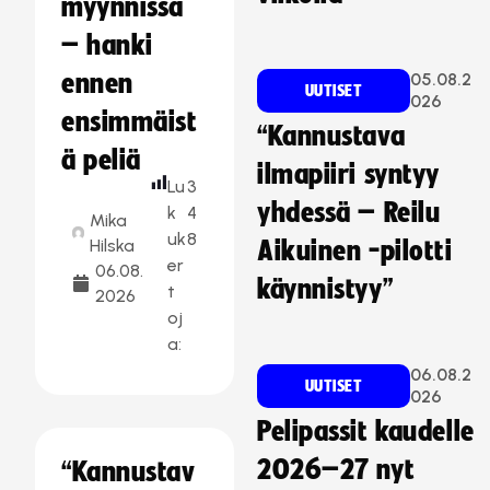
myynnissä
– hanki
ennen
05.08.2
UUTISET
026
ensimmäist
“Kannustava
ä peliä
ilmapiiri syntyy
Lu
3
yhdessä – Reilu
k
4
Mika
uk
8
Hilska
Aikuinen -pilotti
er
06.08.
käynnistyy”
t
2026
oj
a:
06.08.2
UUTISET
026
Pelipassit kaudelle
2026–27 nyt
“Kannustav