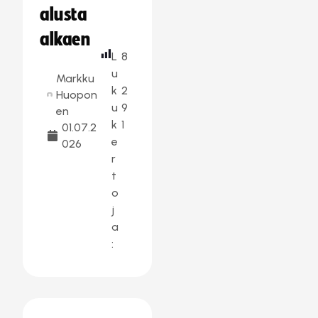
alusta
alkaen
L
8
u
Markku
k
2
Huopon
u
9
en
k
1
01.07.2
e
026
r
t
o
j
a
: