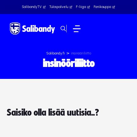
SalibandyTV
Tulospalvelu
F-liiga
Fanikauppa
>
Salibandy.fi
insinööriliitto
insinööriliitto
Saisiko olla lisää uutisia..?