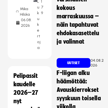
L
1
kokous
u
7
Mika
k
9
Hilska
marraskuussa –
u
06.08.
näin tapahtuvat
k
2026
e
ehdokasasettelu
rt
ja valinnat
oj
a:
04.08.2
UUTISET
026
F-liigan alku
Pelipassit
häämöttää:
kaudelle
Avauskierrokset
2026–27
syyskuun toisella
nyt
viikolla