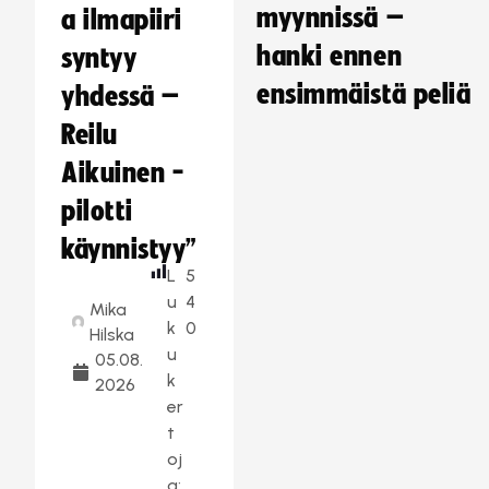
myynnissä –
a ilmapiiri
hanki ennen
syntyy
ensimmäistä peliä
yhdessä –
Reilu
Aikuinen -
pilotti
käynnistyy”
L
5
u
4
Mika
k
0
Hilska
u
05.08.
k
2026
er
t
oj
a: