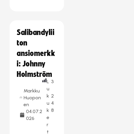
Salibandylii
ton
ansiomerkk
i: Johnny
Holmström
L
3
u
Markku
k
2
Huopon
u
4
en
k
8
04.07.2
e
026
r
t