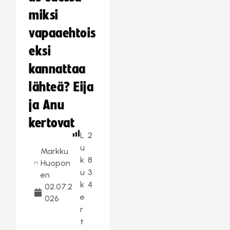
miksi
vapaaehtois
eksi
kannattaa
lähteä? Eija
ja Anu
kertovat
L
2
u
Markku
k
8
Huopon
u
3
en
k
4
02.07.2
e
026
r
t