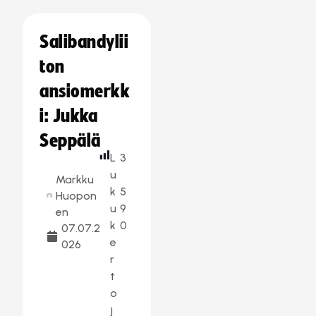
Salibandylii
ton
ansiomerkk
i: Jukka
Seppälä
L
3
u
Markku
k
5
Huopon
u
9
en
k
0
07.07.2
e
026
r
t
o
j