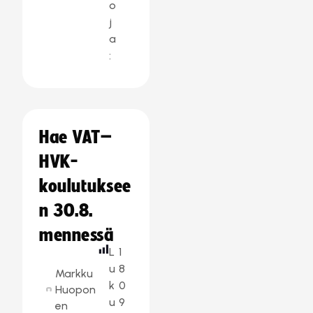
o
j
a
:
Hae VAT–
HVK-
koulutuksee
n 30.8.
mennessä
L
1
u
8
Markku
k
0
Huopon
u
9
en