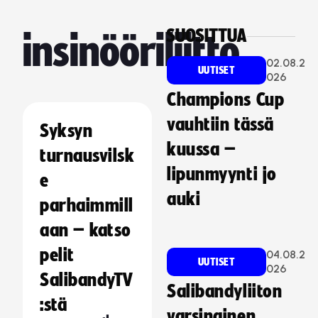
SUOSITTUA
insinööriliitto
02.08.2
UUTISET
026
Champions Cup
vauhtiin tässä
Syksyn
kuussa –
turnausvilsk
lipunmyynti jo
e
auki
parhaimmill
aan – katso
pelit
04.08.2
UUTISET
026
SalibandyTV
Salibandyliiton
:stä
varsinainen