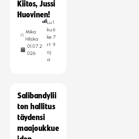
Kiitos, Jussi
Huovinen!
Lu
1
ku
6
Mika
ke
7
Hilska
rt
9
01.07.2
oj
026
a:
Salibandylii
ton hallitus
täydensi
maajoukkue