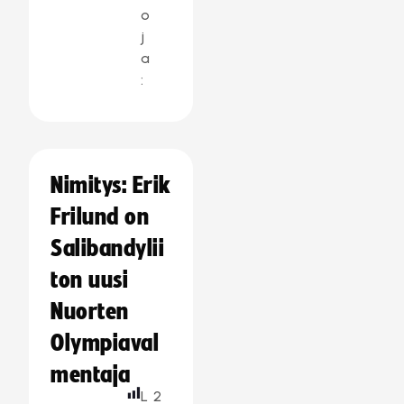
o
j
a
:
Nimitys: Erik
Frilund on
Salibandylii
ton uusi
Nuorten
Olympiaval
mentaja
L
2