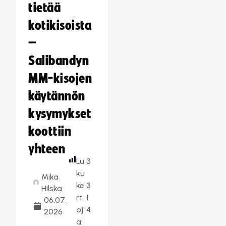
tietää
kotikisoista
–
Salibandyn
MM-kisojen
käytännön
kysymykset
koottiin
yhteen
Lu
3
ku
Mika
ke
3
Hilska
rt
1
06.07.
oj
4
2026
a: