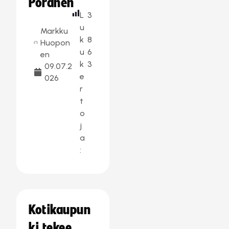
Poranen
L
3
u
Markku
k
8
Huopon
u
6
en
k
3
09.07.2
e
026
r
t
o
j
a
:
Kotikaupun
ki tekee