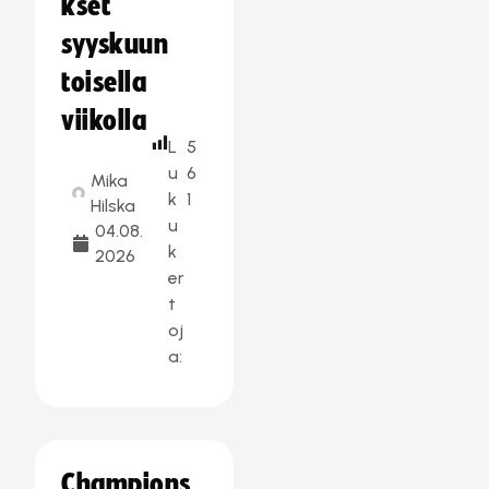
kset
syyskuun
toisella
viikolla
L
5
u
6
Mika
k
1
Hilska
u
04.08.
k
2026
er
t
oj
a:
Champions