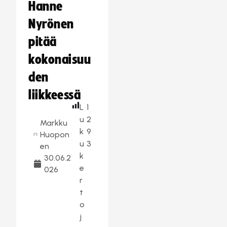
Hanne
Nyrönen
pitää
kokonaisuu
den
liikkeessä
L
1
u
2
Markku
k
9
Huopon
u
3
en
k
30.06.2
e
026
r
t
o
j