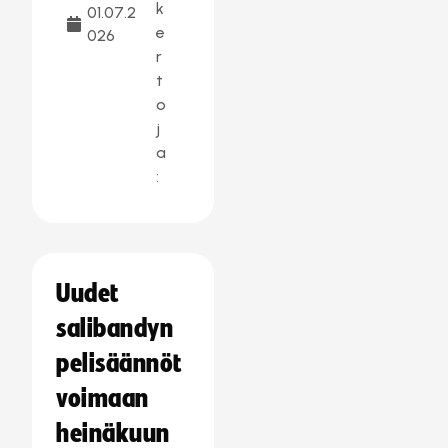
k
01.07.2
e
026
r
t
o
j
a
:
Uudet
salibandyn
pelisäännöt
voimaan
heinäkuun