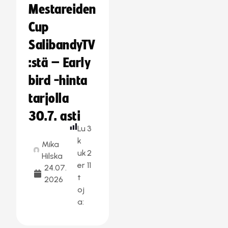
Mestareiden
Cup
SalibandyTV
:stä – Early
bird -hinta
tarjolla
30.7. asti
Lu
3
k
Mika
uk
2
Hilska
er
11
24.07.
t
2026
oj
a: