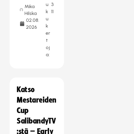
u
3
Mika
k
11
Hilska
u
02.08.
k
2026
er
t
oj
a:
Katso
Mestareiden
Cup
SalibandyTV
:stä – Early