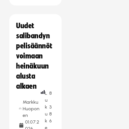
Uudet
salibandyn
pelisäännöt
voimaan
heinäkuun
alusta
alkaen
L
8
u
Markku
k
3
Huopon
u
8
en
k
6
01.07.2
e
026