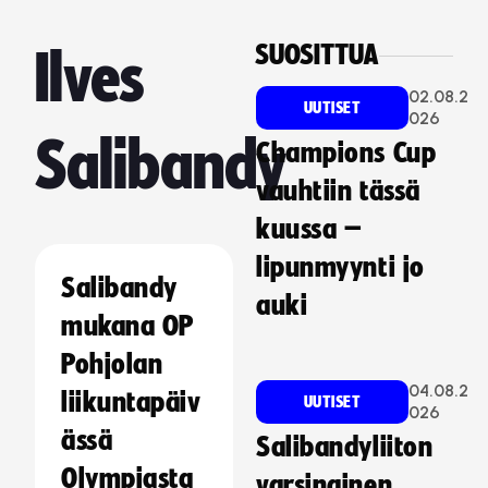
SUOSITTUA
Ilves
02.08.2
UUTISET
026
Salibandy
Champions Cup
vauhtiin tässä
kuussa –
lipunmyynti jo
Salibandy
auki
mukana OP
Pohjolan
04.08.2
liikuntapäiv
UUTISET
026
ässä
Salibandyliiton
Olympiasta
varsinainen