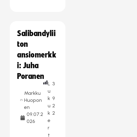
Salibandylii
ton
ansiomerkk
i: Juha
Poranen
L
3
u
Markku
k
9
Huopon
u
2
en
k
2
09.07.2
e
026
r
t