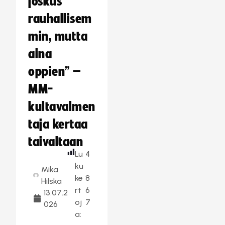
joskus
rauhallisem
min, mutta
aina
oppien” –
MM-
kultavalmen
taja kertaa
taivaltaan
Lu
4
ku
Mika
ke
8
Hilska
rt
6
13.07.2
oj
7
026
a: