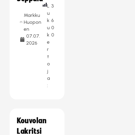
L
3
u
Markku
k
6
Huopon
u
0
en
k
0
07.07.
e
2026
r
t
o
j
a
:
Kouvolan
Lakritsi