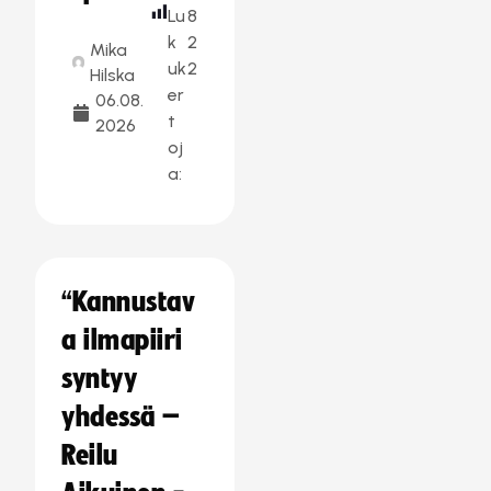
Lu
8
k
2
Mika
uk
2
Hilska
er
06.08.
t
2026
oj
a:
“Kannustav
a ilmapiiri
syntyy
yhdessä –
Reilu