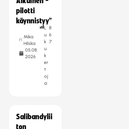
Aikuinen -
pilotti
käynnistyy”
L
8
u
6
Mika
k
7
Hilska
u
05.08.
k
2026
er
t
oj
a:
Salibandylii
ton