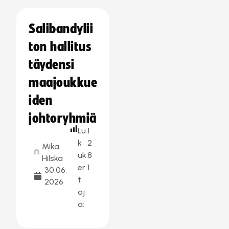
Salibandylii
ton hallitus
täydensi
maajoukkue
iden
johtoryhmiä
Lu
1
k
2
Mika
uk
8
Hilska
er
1
30.06.
t
2026
oj
a: