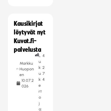
Kausikirjat
löytyvät nyt
Kuvat.fi-
palvelusta
L
4
u
Markku
k
2
Huopon
u
7
en
k
4
10.07.2
e
026
rt
o
j
a: