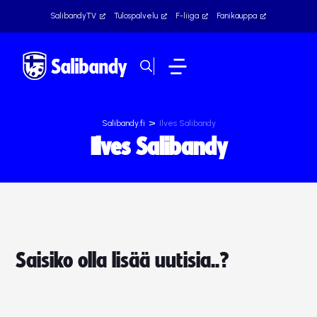
SalibandyTV
Tulospalvelu
F-liiga
Fanikauppa
>
Salibandy.fi
Ilves Salibandy
Ilves Salibandy
Saisiko olla lisää uutisia..?