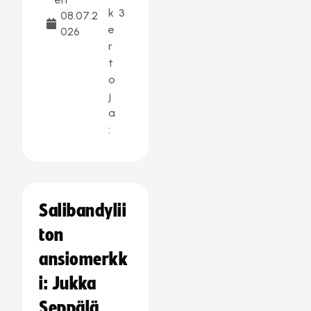
k
3
08.07.2
e
026
r
t
o
j
a
:
Salibandylii
ton
ansiomerkk
i: Jukka
Seppälä