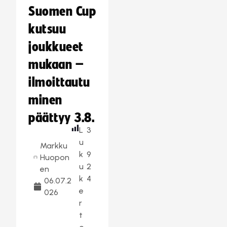
Suomen Cup
kutsuu
joukkueet
mukaan –
ilmoittautu
minen
päättyy 3.8.
L
3
u
Markku
k
9
Huopon
u
2
en
k
4
06.07.2
e
026
r
t