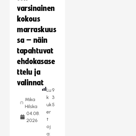
varsinainen
kokous
marraskuus
sa – näin
tapahtuvat
ehdokasase
ttelu ja
valinnat
Lu
9
k
3
Mika
uk
5
Hilska
er
04.08.
t
2026
oj
a: