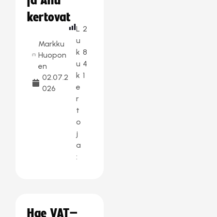
ja Anu
kertovat
L
2
u
Markku
k
8
Huopon
u
4
en
k
1
02.07.2
e
026
r
t
o
j
a
:
Hae VAT–