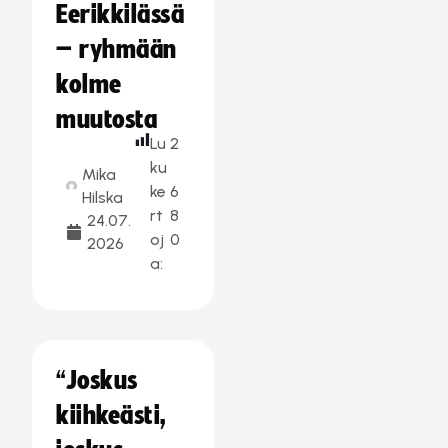
Eerikkilässä
– ryhmään
kolme
muutosta
Lu
2
ku
Mika
ke
6
Hilska
rt
8
24.07.
oj
0
2026
a:
“Joskus
kiihkeästi,