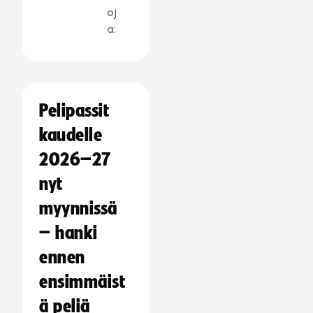
oj
a:
Pelipassit
kaudelle
2026–27
nyt
myynnissä
– hanki
ennen
ensimmäist
ä peliä