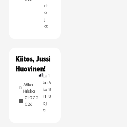
rt
o
j
a:
Kiitos, Jussi
Huovinen!
Lu
1
ku
6
Mika
ke
8
Hilska
rt
8
01.07.2
oj
026
a: