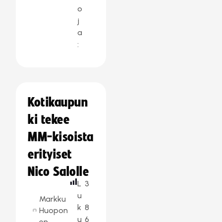
o
j
a
:
Kotikaupun
ki tekee
MM-kisoista
erityiset
Nico Salolle
L
3
u
Markku
k
8
Huopon
u
6
en