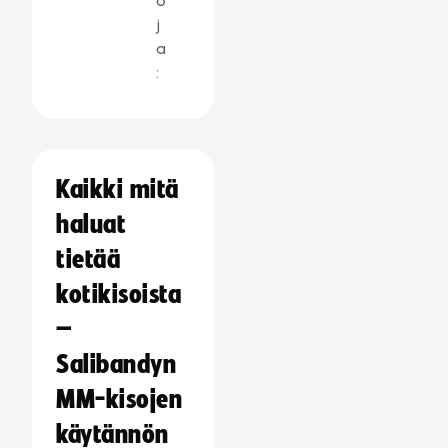
o
j
a
:
Kaikki mitä
haluat
tietää
kotikisoista
–
Salibandyn
MM-kisojen
käytännön