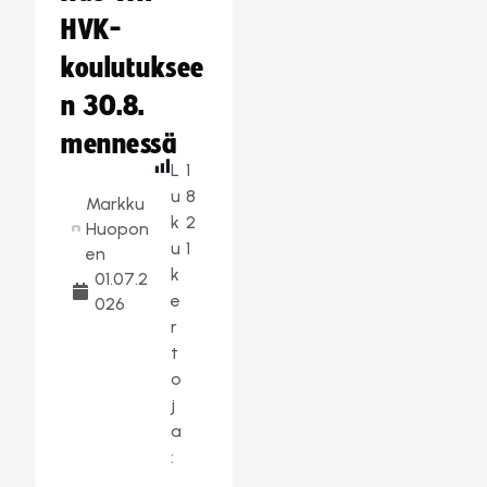
HVK-
koulutuksee
n 30.8.
mennessä
L
1
u
8
Markku
k
2
Huopon
u
1
en
k
01.07.2
e
026
r
t
o
j
a
: