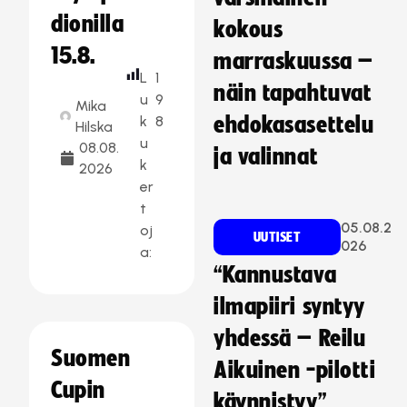
dionilla
kokous
15.8.
marraskuussa –
L
1
näin tapahtuvat
u
9
Mika
k
8
ehdokasasettelu
Hilska
u
08.08.
ja valinnat
k
2026
er
t
05.08.2
oj
UUTISET
026
a:
“Kannustava
ilmapiiri syntyy
yhdessä – Reilu
Suomen
Aikuinen -pilotti
Cupin
käynnistyy”