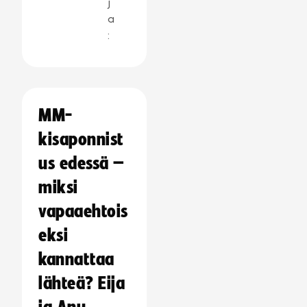
j
a
:
MM-
kisaponnist
us edessä –
miksi
vapaaehtois
eksi
kannattaa
lähteä? Eija