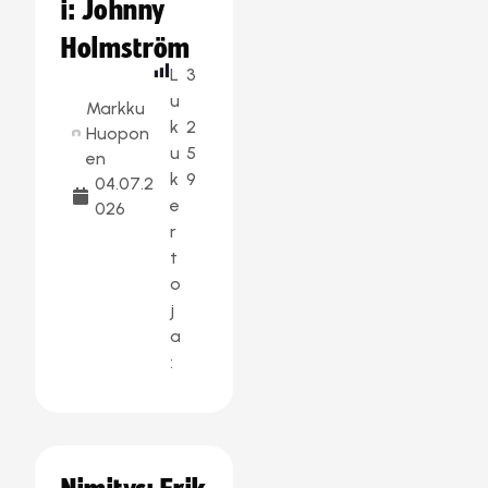
i: Johnny
Holmström
L
3
u
Markku
k
2
Huopon
u
5
en
k
9
04.07.2
e
026
r
t
o
j
a
: