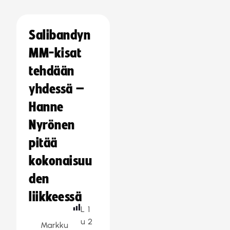
Salibandyn
MM-kisat
tehdään
yhdessä –
Hanne
Nyrönen
pitää
kokonaisuu
den
liikkeessä
L
1
u
2
Markku