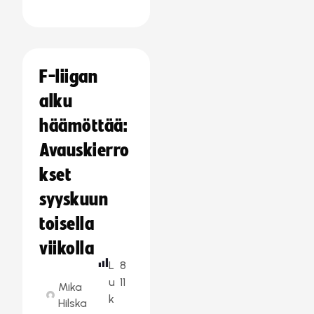
F-liigan
alku
häämöttää:
Avauskierro
kset
syyskuun
toisella
viikolla
L
8
u
11
Mika
k
Hilska