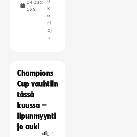
u
04.08.2
k
026
e
rt
oj
a:
Champions
Cup vauhtiin
tässä
kuussa –
lipunmyynti
jo auki
L
1