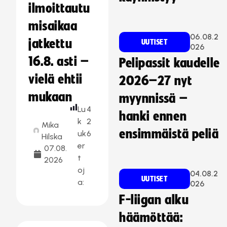
ilmoittautu
misaikaa
06.08.2
jatkettu
UUTISET
026
16.8. asti –
Pelipassit kaudelle
vielä ehtii
2026–27 nyt
mukaan
myynnissä –
Lu
4
hanki ennen
k
2
Mika
ensimmäistä peliä
uk
6
Hilska
er
07.08.
t
2026
oj
04.08.2
UUTISET
a:
026
F-liigan alku
häämöttää: