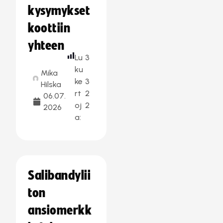
kysymykset
koottiin
yhteen
Lu
3
ku
Mika
ke
3
Hilska
rt
2
06.07.
oj
2
2026
a:
Salibandylii
ton
ansiomerkk