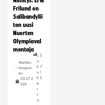
Nimitys: Erik
Frilund on
Salibandylii
ton uusi
Nuorten
Olympiaval
mentaja
L
2
u
Markku
k
7
Huopon
u
1
en
k
3
03.07.2
e
026
r
t
o