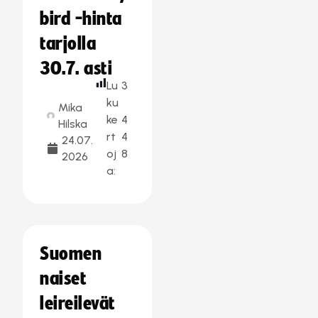
bird -hinta
tarjolla
30.7. asti
Lu
3
ku
Mika
ke
4
Hilska
rt
4
24.07.
oj
8
2026
a:
Suomen
naiset
leireilevät