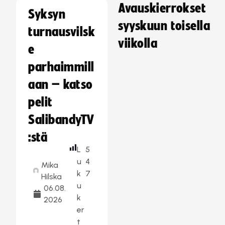
Avauskierrokset
Syksyn
syyskuun toisella
turnausvilsk
viikolla
e
parhaimmill
aan – katso
pelit
SalibandyTV
:stä
L
5
u
4
Mika
k
7
Hilska
u
06.08.
k
2026
er
t