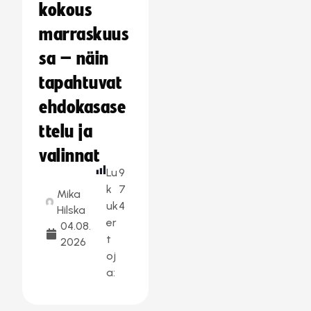
kokous
marraskuus
sa – näin
tapahtuvat
ehdokasase
ttelu ja
valinnat
Lu
9
k
7
Mika
uk
4
Hilska
er
04.08.
t
2026
oj
a: