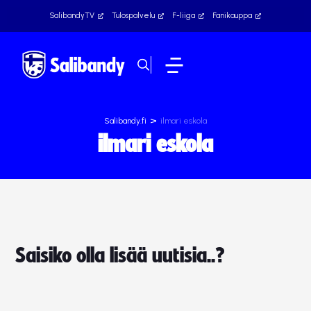
SalibandyTV
Tulospalvelu
F-liiga
Fanikauppa
>
Salibandy.fi
ilmari eskola
ilmari eskola
Saisiko olla lisää uutisia..?