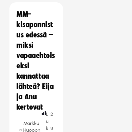
MM-
kisaponnist
us edessä –
miksi
vapaaehtois
eksi
kannattaa
lähteä? Eija
ja Anu
kertovat
L
2
u
Markku
k
8
Huopon