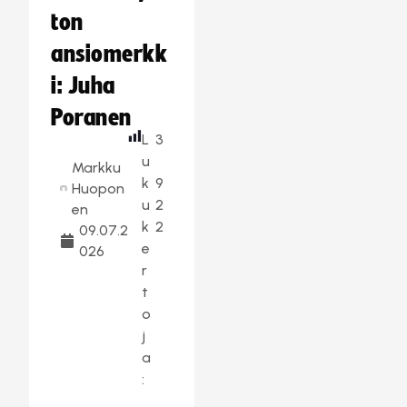
ton
ansiomerkk
i: Juha
Poranen
L
3
u
Markku
k
9
Huopon
u
2
en
k
2
09.07.2
e
026
r
t
o
j
a
: