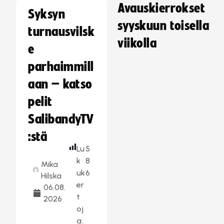
Avauskierrokset
Syksyn
syyskuun toisella
turnausvilsk
viikolla
e
parhaimmill
aan – katso
pelit
SalibandyTV
:stä
Lu
5
k
8
Mika
uk
6
Hilska
er
06.08.
t
2026
oj
a: