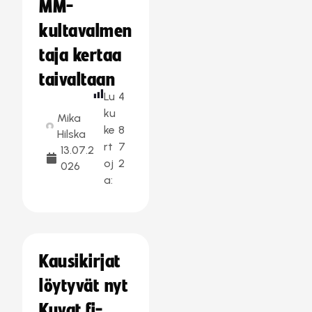
MM-
kultavalmen
taja kertaa
taivaltaan
Lu
4
ku
Mika
ke
8
Hilska
rt
7
13.07.2
oj
2
026
a:
Kausikirjat
löytyvät nyt
Kuvat.fi-