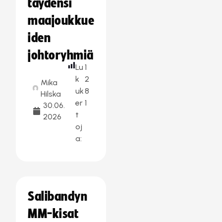
täydensi
maajoukkue
iden
johtoryhmiä
Lu
1
k
2
Mika
uk
8
Hilska
er
1
30.06.
t
2026
oj
a:
Salibandyn
MM-kisat