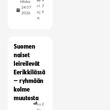
ke
4
Hilska
rt
7
24.07.
oj
9
2026
a:
Suomen
naiset
leireilevät
Eerikkilässä
– ryhmään
kolme
muutosta
Lu
2
ku