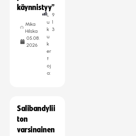
käynnistyy”
L
9
u
1
Mika
k
3
Hilska
u
05.08.
k
2026
er
t
oj
a:
Salibandylii
ton
varsinainen