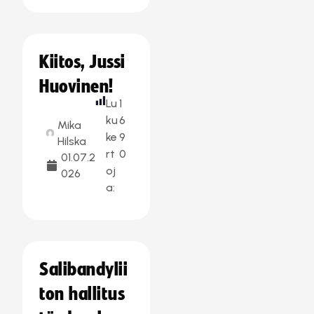
Kiitos, Jussi
Huovinen!
Lu
1
ku
6
Mika
ke
9
Hilska
rt
0
01.07.2
oj
026
a:
Salibandylii
ton hallitus