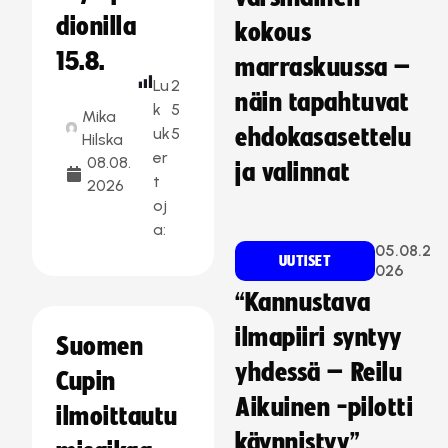
dionilla
kokous
15.8.
marraskuussa –
Lu
2
näin tapahtuvat
k
5
Mika
uk
5
ehdokasasettelu
Hilska
er
08.08.
ja valinnat
t
2026
oj
a:
05.08.2
UUTISET
026
“Kannustava
ilmapiiri syntyy
Suomen
yhdessä – Reilu
Cupin
Aikuinen -pilotti
ilmoittautu
käynnistyy”