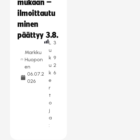
mukaan –
ilmoittautu
minen
päättyy 3.8.
L
3
u
Markku
k
9
Huopon
u
2
en
k
6
06.07.2
e
026
r
t
o
j
a
: