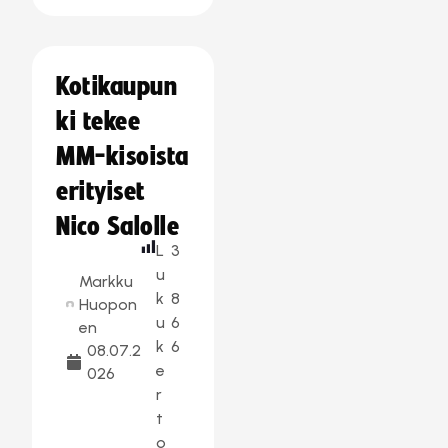
Kotikaupun
ki tekee
MM-kisoista
erityiset
Nico Salolle
L
3
u
Markku
k
8
Huopon
u
6
en
k
6
08.07.2
e
026
r
t
o