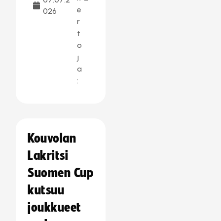
e
026
r
t
o
j
a
:
Kouvolan
Lakritsi
Suomen Cup
kutsuu
joukkueet