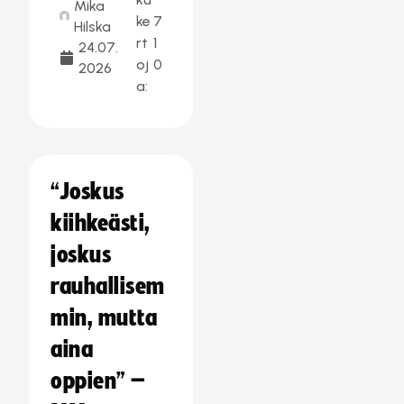
Mika
ke
7
Hilska
rt
1
24.07.
oj
0
2026
a:
“Joskus
kiihkeästi,
joskus
rauhallisem
min, mutta
aina
oppien” –