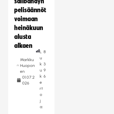
salibandyn
pelisäännöt
voimaan
heinäkuun
alusta
alkaen
L
8
u
Markku
k
3
Huopon
u
9
en
k
6
01.07.2
e
026
rt
o
j
a: