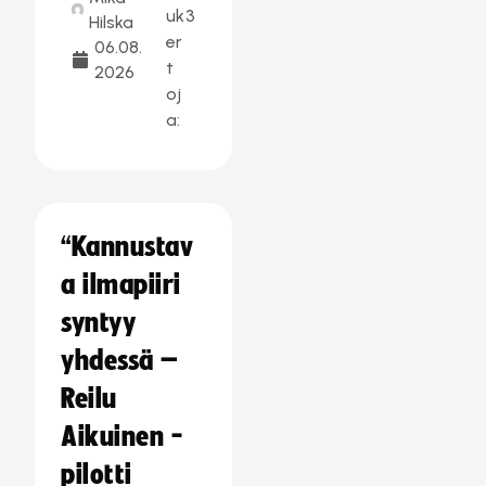
uk
3
Hilska
er
06.08.
t
2026
oj
a:
“Kannustav
a ilmapiiri
syntyy
yhdessä –
Reilu
Aikuinen -
pilotti