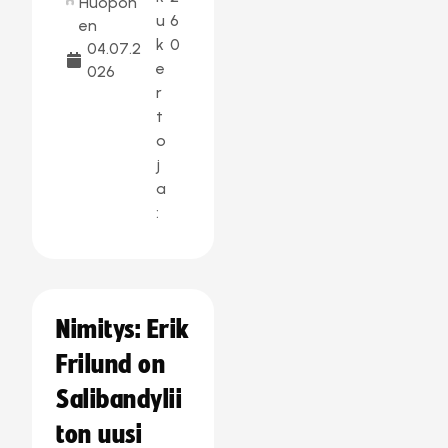
Huopon
u
6
en
k
0
04.07.2
e
026
r
t
o
j
a
:
Nimitys: Erik
Frilund on
Salibandylii
ton uusi