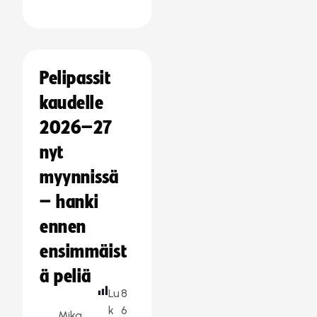
Pelipassit
kaudelle
2026–27
nyt
myynnissä
– hanki
ennen
ensimmäist
ä peliä
Lu
8
k
6
Mika