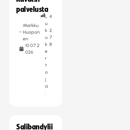
palvelusta
L
4
u
Markku
k
2
Huopon
u
7
en
k
8
10.07.2
e
026
r
t
o
j
a
:
Salibandylii