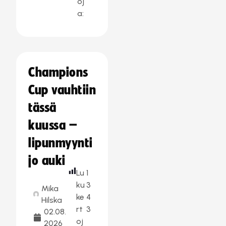
oj
a:
Champions
Cup vauhtiin
tässä
kuussa –
lipunmyynti
jo auki
Lu
1
ku
3
Mika
ke
4
Hilska
rt
3
02.08.
oj
2026