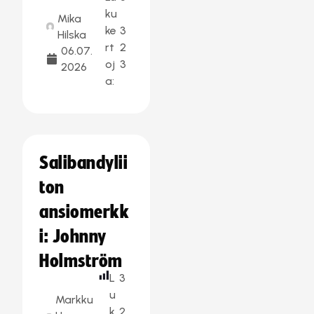
ku
Mika
ke
3
Hilska
rt
2
06.07.
oj
3
2026
a:
Salibandylii
ton
ansiomerkk
i: Johnny
Holmström
L
3
u
Markku
k
2