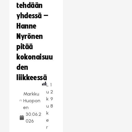
tehdään
yhdessä –
Hanne
Nyrönen
pitää
kokonaisuu
den
liikkeessä
L
1
u
2
Markku
k
9
Huopon
u
8
en
k
30.06.2
e
026
r