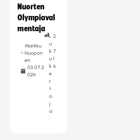
Nuorten
Olympiaval
mentaja
L
2
u
Markku
k
7
Huopon
u
1
en
k
6
03.07.2
e
026
r
t
o
j
a
: