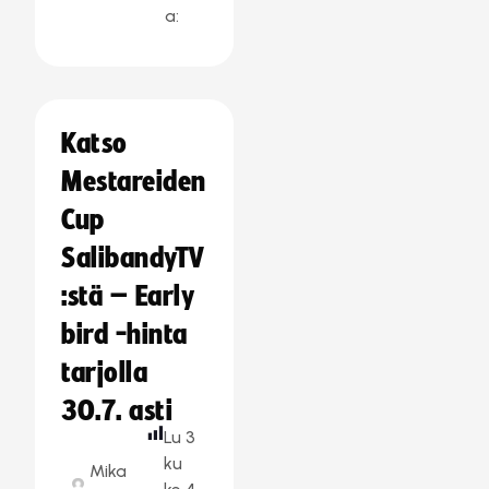
a:
Katso
Mestareiden
Cup
SalibandyTV
:stä – Early
bird -hinta
tarjolla
30.7. asti
Lu
3
ku
Mika