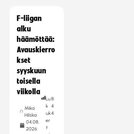
F-liigan
alku
häämöttää:
Avauskierro
kset
syyskuun
toisella
viikolla
Lu
8
k
4
Mika
uk
4
Hilska
er
04.08.
t
2026