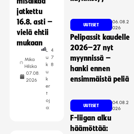
misaikaa
jatkettu
16.8. asti –
06.08.2
UUTISET
026
vielä ehtii
Pelipassit kaudelle
mukaan
2026–27 nyt
L
4
myynnissä –
u
7
Mika
k
8
Hilska
hanki ennen
u
07.08.
ensimmäistä peliä
k
2026
er
t
oj
04.08.2
UUTISET
a:
026
F-liigan alku
häämöttää: