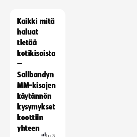
Kaikki mitä
haluat
tietää
kotikisoista
–
Salibandyn
MM-kisojen
käytännön
kysymykset
koottiin
yhteen
Lu
3