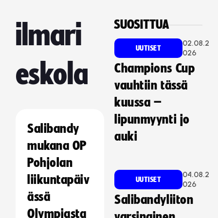
SUOSITTUA
ilmari
02.08.2
UUTISET
026
eskola
Champions Cup
vauhtiin tässä
kuussa –
lipunmyynti jo
Salibandy
auki
mukana OP
Pohjolan
04.08.2
liikuntapäiv
UUTISET
026
ässä
Salibandyliiton
Olympiasta
varsinainen