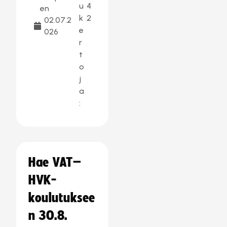
u
4
en
k
2
02.07.2
e
026
r
t
o
j
a
:
Hae VAT–
HVK-
koulutuksee
n 30.8.