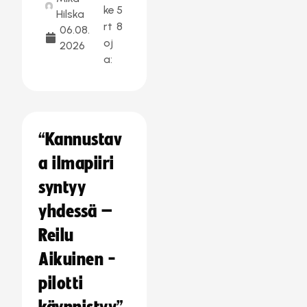
ke
5
Hilska
rt
8
06.08.
oj
2026
a:
“Kannustav
a ilmapiiri
syntyy
yhdessä –
Reilu
Aikuinen -
pilotti