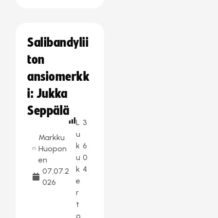
Salibandylii
ton
ansiomerkk
i: Jukka
Seppälä
L
3
u
Markku
k
6
Huopon
u
0
en
k
4
07.07.2
e
026
r
t
o