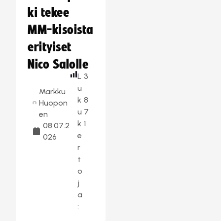
ki tekee
MM-kisoista
erityiset
Nico Salolle
L
3
u
Markku
k
8
Huopon
u
7
en
k
1
08.07.2
e
026
r
t
o
j
a
: