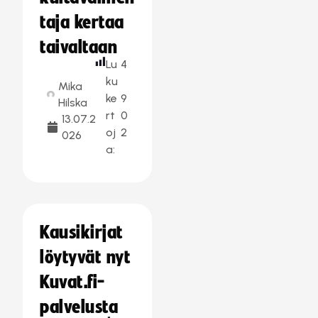
taja kertaa
taivaltaan
Lu
4
ku
Mika
ke
9
Hilska
rt
0
13.07.2
oj
2
026
a:
Kausikirjat
löytyvät nyt
Kuvat.fi-
palvelusta