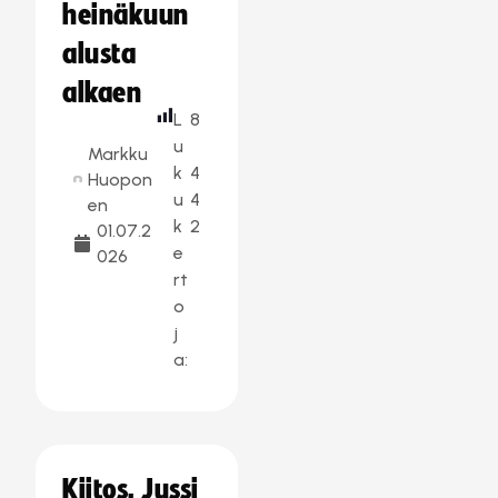
heinäkuun
alusta
alkaen
L
8
u
Markku
k
4
Huopon
u
4
en
k
2
01.07.2
e
026
rt
o
j
a:
Kiitos, Jussi