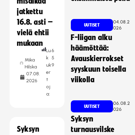
misaikaa
jatkettu
16.8. asti –
04.08.2
UUTISET
026
vielä ehtii
F-liigan alku
mukaan
häämöttää:
Lu
6
Avauskierrokset
k
5
Mika
uk
9
Hilska
syyskuun toisella
er
07.08.
viikolla
t
2026
oj
a:
06.08.2
UUTISET
026
Syksyn
Syksyn
turnausvilske