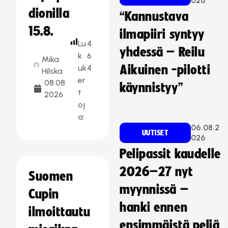
026
dionilla
“Kannustava
15.8.
ilmapiiri syntyy
Lu
4
yhdessä – Reilu
k
6
Mika
uk
4
Aikuinen -pilotti
Hilska
er
08.08.
käynnistyy”
t
2026
oj
a:
06.08.2
UUTISET
026
Pelipassit kaudelle
2026–27 nyt
Suomen
myynnissä –
Cupin
hanki ennen
ilmoittautu
ensimmäistä peliä