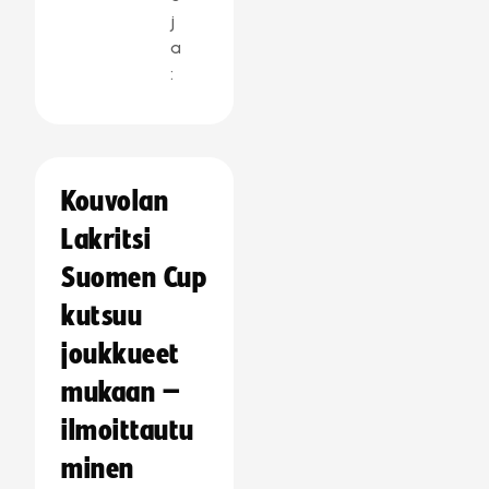
j
a
:
Kouvolan
Lakritsi
Suomen Cup
kutsuu
joukkueet
mukaan –
ilmoittautu
minen