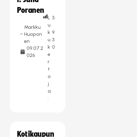
Poranen
L
3
u
Markku
k
9
Huopon
u
3
en
k
0
09.07.2
e
026
r
t
o
j
a
:
Kotikaupun