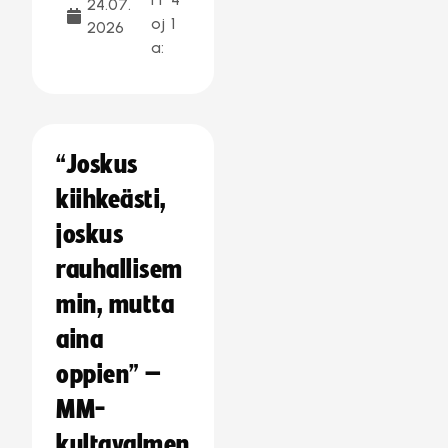
24.07.
oj
1
2026
a:
“Joskus
kiihkeästi,
joskus
rauhallisem
min, mutta
aina
oppien” –
MM-
kultavalmen