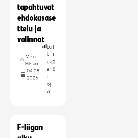
tapahtuvat
ehdokasase
ttelu ja
valinnat
Lu
1
k
1
Mika
uk
2
Hilska
er
8
04.08.
t
2026
oj
a:
F-liigan