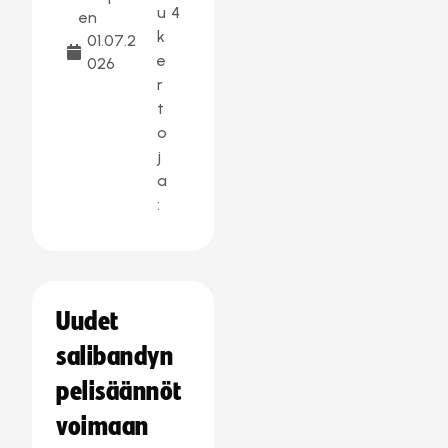
u
4
en
k
01.07.2
e
026
r
t
o
j
a
:
Uudet
salibandyn
pelisäännöt
voimaan