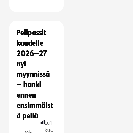
Pelipassit
kaudelle
2026–27
nyt
myynnissä
– hanki
ennen
ensimmäist
ä peliä
Lu
1
ku
0
Mika