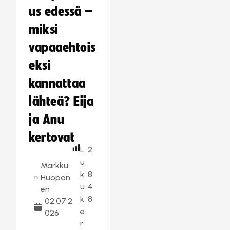
us edessä –
miksi
vapaaehtois
eksi
kannattaa
lähteä? Eija
ja Anu
kertovat
L
2
u
Markku
k
8
Huopon
u
4
en
k
8
02.07.2
e
026
r