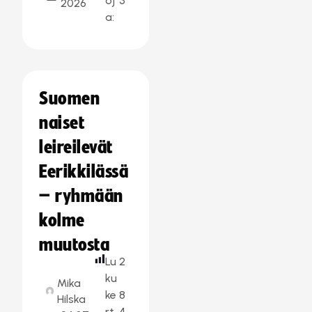
oj
3
2026
a:
Suomen
naiset
leireilevät
Eerikkilässä
– ryhmään
kolme
muutosta
Lu
2
ku
Mika
ke
8
Hilska
rt
4