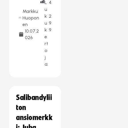
L
4
u
Markku
k
2
Huopon
u
9
en
k
9
10.07.2
e
026
rt
o
j
a:
Salibandylii
ton
ansiomerkk
i: Juha