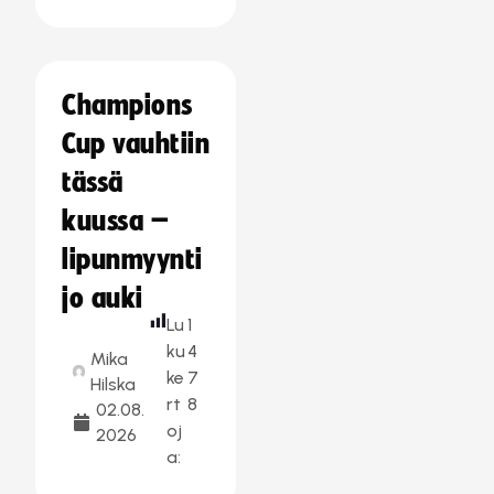
Champions
Cup vauhtiin
tässä
kuussa –
lipunmyynti
jo auki
Lu
1
ku
4
Mika
ke
7
Hilska
rt
8
02.08.
oj
2026
a: