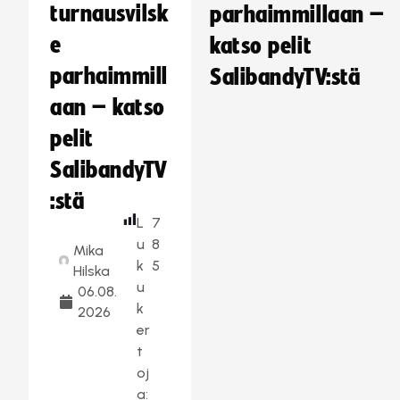
turnausvilsk
parhaimmillaan –
e
katso pelit
parhaimmill
SalibandyTV:stä
aan – katso
pelit
SalibandyTV
:stä
L
7
u
8
Mika
k
5
Hilska
u
06.08.
k
2026
er
t
oj
a: