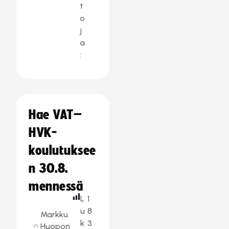
t
o
j
a
:
Hae VAT–
HVK-
koulutuksee
n 30.8.
mennessä
L
1
u
8
Markku
k
3
Huopon