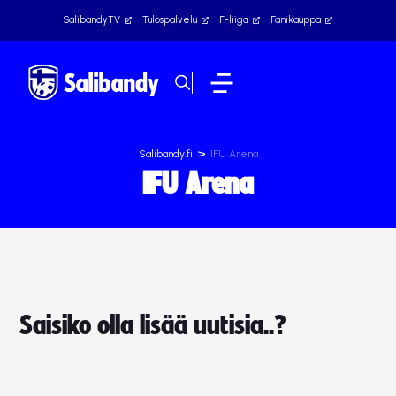
SalibandyTV
Tulospalvelu
F-liiga
Fanikauppa
>
Salibandy.fi
IFU Arena
IFU Arena
Saisiko olla lisää uutisia..?