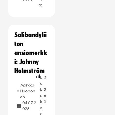
a:
Salibandylii
ton
ansiomerkk
i: Johnny
Holmström
L
3
u
Markku
k
2
Huopon
u
6
en
k
3
04.07.2
e
026
r