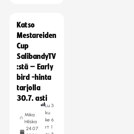
Katso
Mestareiden
Cup
SalibandyTV
:stä – Early
bird -hinta
tarjolla
30.7. asti
Lu
3
ku
Mika
ke
6
Hilska
rt
1
24.07.