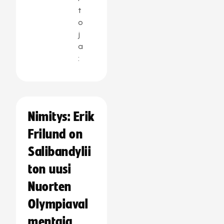
t
o
j
a
:
Nimitys: Erik
Frilund on
Salibandylii
ton uusi
Nuorten
Olympiaval
mentaja