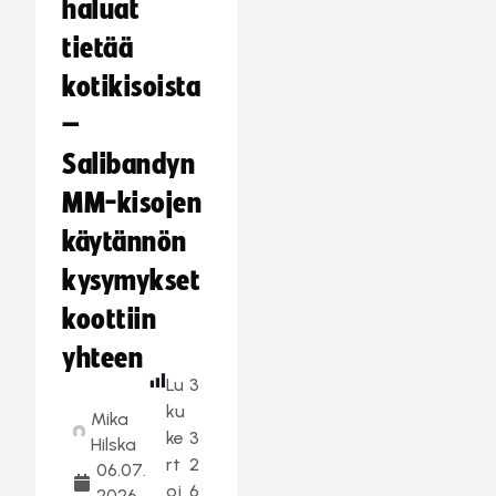
haluat
tietää
kotikisoista
–
Salibandyn
MM-kisojen
käytännön
kysymykset
koottiin
yhteen
Lu
3
ku
Mika
ke
3
Hilska
rt
2
06.07.
oj
6
2026