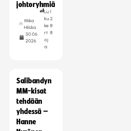
johtoryhmiä
Lu
1
ku
2
Mika
ke
8
Hilska
rt
8
30.06.
oj
2026
a:
Salibandyn
MM-kisat
tehdään
yhdessä –
Hanne