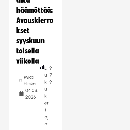
alku
häämöttää:
Avauskierro
kset
syyskuun
toisella
viikolla
L
9
u
7
Mika
k
9
Hilska
u
04.08.
k
2026
er
t
oj
a: