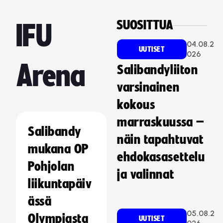
SUOSITTUA
IFU
04.08.2
UUTISET
026
Arena
Salibandyliiton
varsinainen
kokous
marraskuussa –
Salibandy
näin tapahtuvat
mukana OP
ehdokasasettelu
Pohjolan
ja valinnat
liikuntapäiv
ässä
05.08.2
Olympiasta
UUTISET