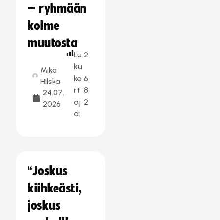
– ryhmään
kolme
muutosta
Lu
2
ku
Mika
ke
6
Hilska
rt
8
24.07.
oj
2
2026
a:
“Joskus
kiihkeästi,
joskus