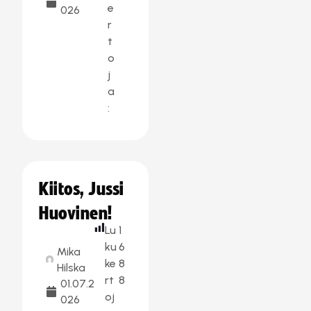
e
026
r
t
o
j
a
:
Kiitos, Jussi
Huovinen!
Lu
1
ku
6
Mika
ke
8
Hilska
rt
8
01.07.2
oj
026