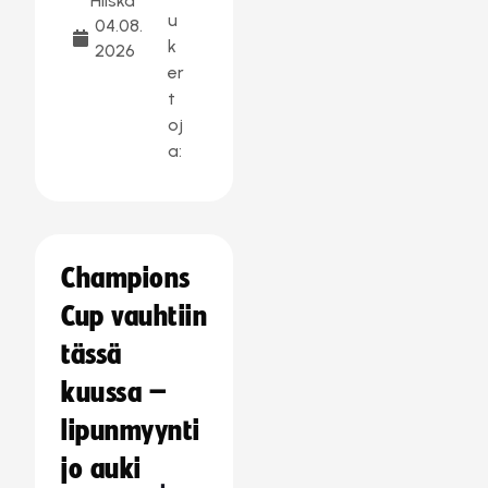
Hilska
u
04.08.
k
2026
er
t
oj
a:
Champions
Cup vauhtiin
tässä
kuussa –
lipunmyynti
jo auki