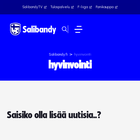
SalibandyTV
Tulospalvelu
F-liiga
Fanikauppa
>
Salibandy.fi
hyvinvointi
hyvinvointi
Saisiko olla lisää uutisia..?