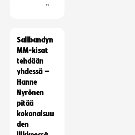
a:
Salibandyn
MM-kisat
tehdään
yhdessä –
Hanne
Nyrönen
pitää
kokonaisuu
den