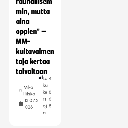
rauhallisem
min, mutta
aina
oppien” –
MM-
kultavalmen
taja kertaa
taivaltaan
Lu
4
ku
Mika
ke
8
Hilska
rt
6
13.07.2
oj
8
026
a: