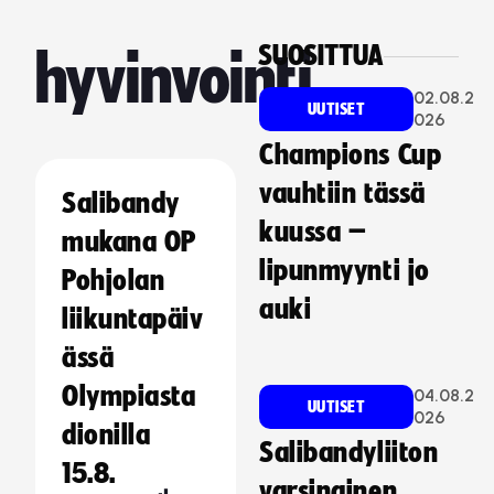
SUOSITTUA
hyvinvointi
02.08.2
UUTISET
026
Champions Cup
vauhtiin tässä
Salibandy
kuussa –
mukana OP
lipunmyynti jo
Pohjolan
auki
liikuntapäiv
ässä
Olympiasta
04.08.2
UUTISET
026
dionilla
Salibandyliiton
15.8.
varsinainen