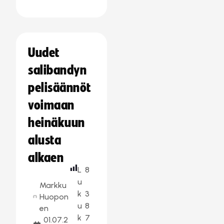
Uudet
salibandyn
pelisäännöt
voimaan
heinäkuun
alusta
alkaen
L
8
u
Markku
k
3
Huopon
u
8
en
k
7
01.07.2