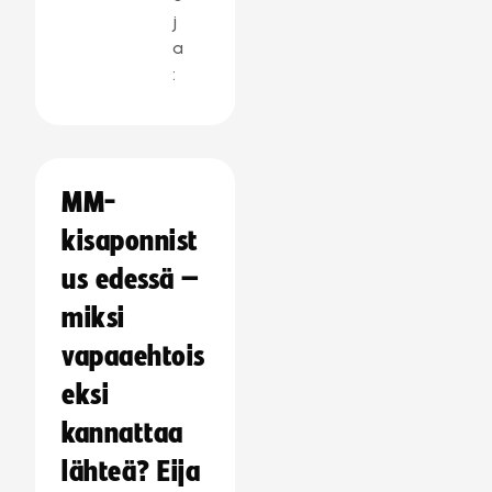
j
a
:
MM-
kisaponnist
us edessä –
miksi
vapaaehtois
eksi
kannattaa
lähteä? Eija