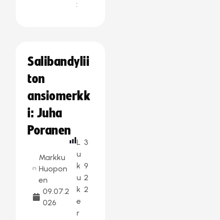
:
Salibandylii
ton
ansiomerkk
i: Juha
Poranen
L
3
u
Markku
k
9
Huopon
u
2
en
k
2
09.07.2
e
026
r