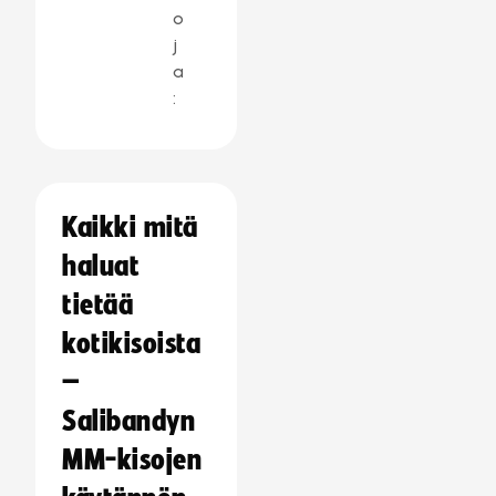
o
j
a
:
Kaikki mitä
haluat
tietää
kotikisoista
–
Salibandyn
MM-kisojen