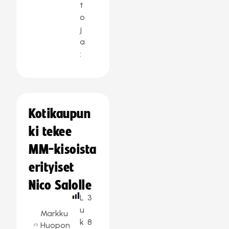
t
o
j
a
:
Kotikaupun
ki tekee
MM-kisoista
erityiset
Nico Salolle
L
3
u
Markku
k
8
Huopon