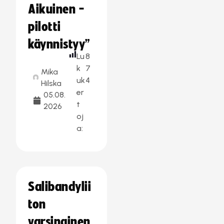
Aikuinen -
pilotti
käynnistyy”
Lu
8
k
7
Mika
uk
4
Hilska
er
05.08.
t
2026
oj
a:
Salibandylii
ton
varsinainen