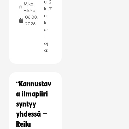
u
2
Mika
k
7
Hilska
u
06.08.
k
2026
er
t
oj
a:
“Kannustav
a ilmapiiri
syntyy
yhdessä –
Reilu