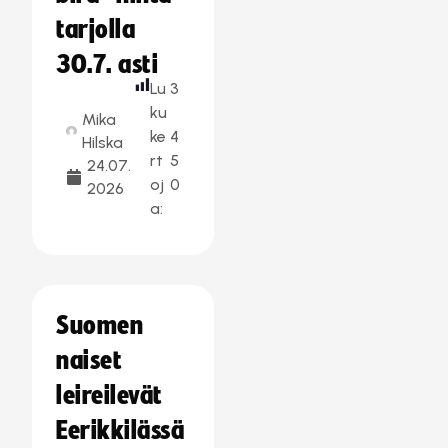
tarjolla
30.7. asti
Lu
3
ku
Mika
ke
4
Hilska
rt
5
24.07.
oj
0
2026
a:
Suomen
naiset
leireilevät
Eerikkilässä