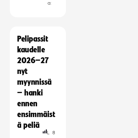
a:
Pelipassit
kaudelle
2026–27
nyt
myynnissä
– hanki
ennen
ensimmäist
ä peliä
L
8