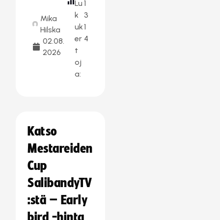
Lu
1
k
3
Mika
uk
1
Hilska
er
4
02.08.
t
2026
oj
a:
Katso
Mestareiden
Cup
SalibandyTV
:stä – Early
bird -hinta