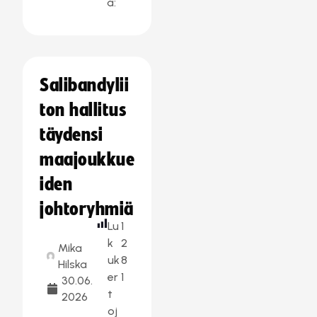
a:
Salibandylii
ton hallitus
täydensi
maajoukkue
iden
johtoryhmiä
Lu
1
k
2
Mika
uk
8
Hilska
er
1
30.06.
t
2026
oj