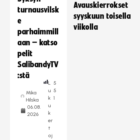
Avauskierrokset
turnausvilsk
syyskuun toisella
e
viikolla
parhaimmill
aan – katso
pelit
SalibandyTV
:stä
L
5
u
5
Mika
k
1
Hilska
u
06.08.
k
2026
er
t
oj