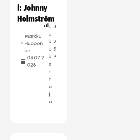
i: Johnny
Holmström
L
3
u
Markku
k
2
Huopon
u
5
en
k
9
04.07.2
e
026
r
t
o
j
a
: