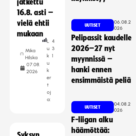
jatkettu
16.8. asti –
vielä ehtii
06.08.2
UUTISET
026
mukaan
Pelipassit kaudelle
L
4
2026–27 nyt
u
3
Mika
k
1
Hilska
myynnissä –
u
07.08.
hanki ennen
k
2026
er
ensimmäistä peliä
t
oj
a:
04.08.2
UUTISET
026
F-liigan alku
häämöttää:
Syksyn