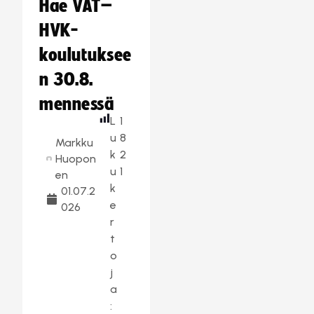
Hae VAT–
HVK-
koulutuksee
n 30.8.
mennessä
L
1
u
8
Markku
k
2
Huopon
u
1
en
k
01.07.2
e
026
r
t
o
j
a
: