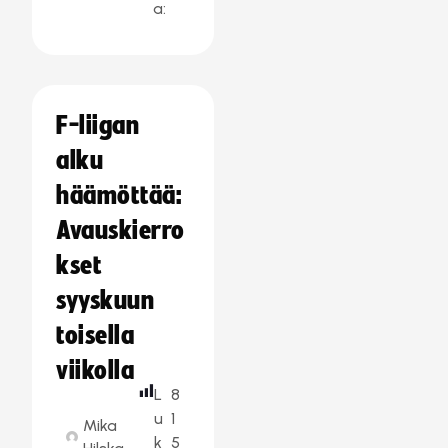
a:
F-liigan
alku
häämöttää:
Avauskierro
kset
syyskuun
toisella
viikolla
L
8
u
1
Mika
k
5