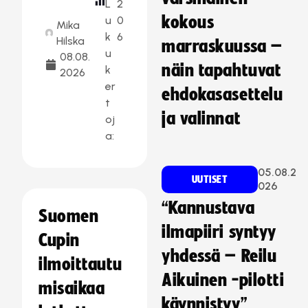
L
2
kokous
u
0
Mika
k
6
Hilska
marraskuussa –
u
08.08.
näin tapahtuvat
k
2026
er
ehdokasasettelu
t
ja valinnat
oj
a:
05.08.2
UUTISET
026
“Kannustava
Suomen
ilmapiiri syntyy
Cupin
yhdessä – Reilu
ilmoittautu
Aikuinen -pilotti
misaikaa
käynnistyy”