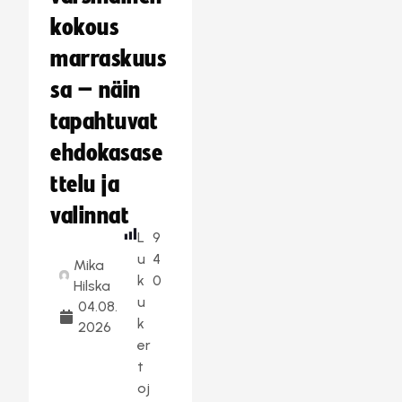
kokous
marraskuus
sa – näin
tapahtuvat
ehdokasase
ttelu ja
valinnat
L
9
u
4
Mika
k
0
Hilska
u
04.08.
k
2026
er
t
oj