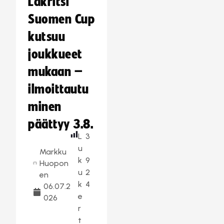
Lakritsi
Suomen Cup
kutsuu
joukkueet
mukaan –
ilmoittautu
minen
päättyy 3.8.
L
3
u
Markku
k
9
Huopon
u
2
en
k
4
06.07.2
e
026
r
t