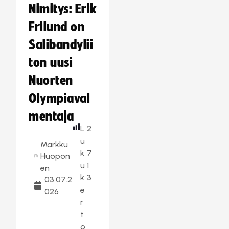
Nimitys: Erik
Frilund on
Salibandylii
ton uusi
Nuorten
Olympiaval
mentaja
L
2
u
Markku
k
7
Huopon
u
1
en
k
3
03.07.2
e
026
r
t
o