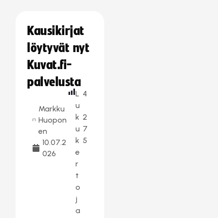
Kausikirjat
löytyvät nyt
Kuvat.fi-
palvelusta
L
4
u
Markku
k
2
Huopon
u
7
en
k
5
10.07.2
e
026
r
t
o
j
a