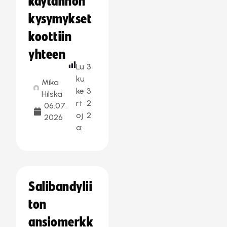
käytännön
kysymykset
koottiin
yhteen
Lu
3
ku
Mika
ke
3
Hilska
rt
2
06.07.
oj
2
2026
a:
Salibandylii
ton
ansiomerkk