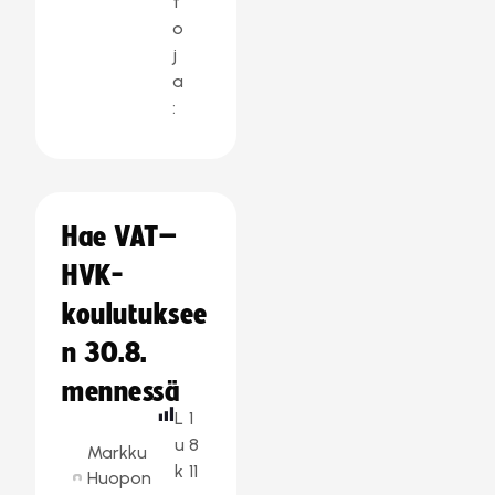
t
o
j
a
:
Hae VAT–
HVK-
koulutuksee
n 30.8.
mennessä
L
1
u
8
Markku
k
11
Huopon