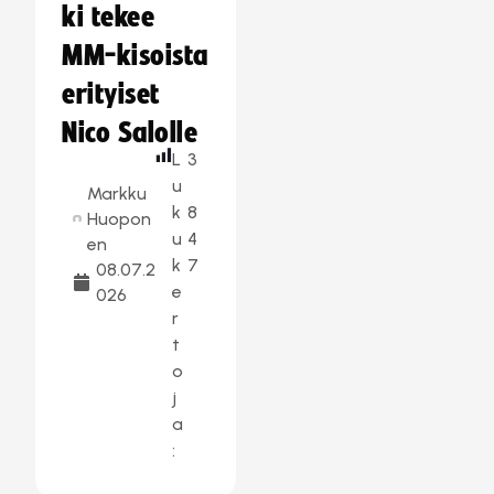
ki tekee
MM-kisoista
erityiset
Nico Salolle
L
3
u
Markku
k
8
Huopon
u
4
en
k
7
08.07.2
e
026
r
t
o
j
a
: