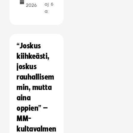
oj
6
2026
a:
“Joskus
kiihkeästi,
joskus
rauhallisem
min, mutta
aina
oppien” –
MM-
kultavalmen