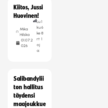
Kiitos, Jussi
Huovinen!
Lu
1
ku
6
Mika
ke
8
Hilska
rt
1
01.07.2
oj
026
a:
Salibandylii
ton hallitus
täydensi
maajoukkue