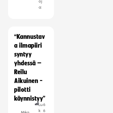
oj
a:
“Kannustav
a ilmapiiri
syntyy
yhdessä –
Reilu
Aikuinen -
pilotti
käynnistyy”
Lu
6
k
6
Mika