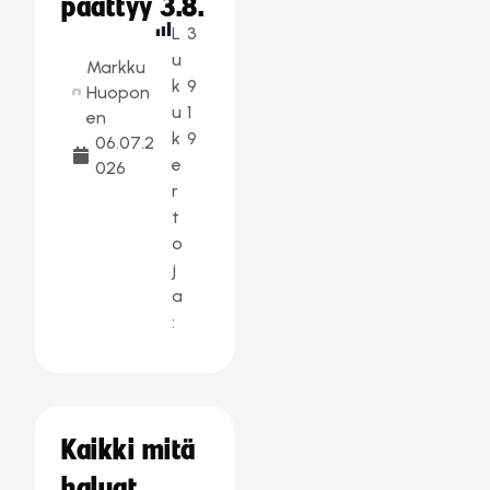
päättyy 3.8.
L
3
u
Markku
k
9
Huopon
u
1
en
k
9
06.07.2
e
026
r
t
o
j
a
:
Kaikki mitä
haluat