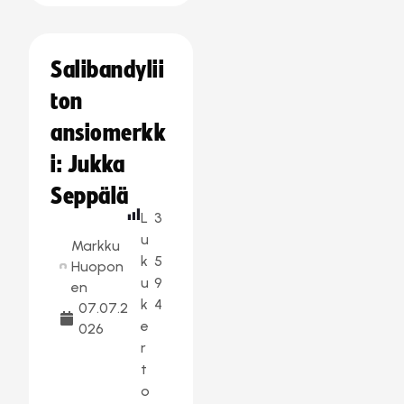
Salibandylii
ton
ansiomerkk
i: Jukka
Seppälä
L
3
u
Markku
k
5
Huopon
u
9
en
k
4
07.07.2
e
026
r
t
o