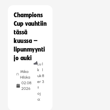
Champions
Cup vauhtiin
tässä
kuussa –
lipunmyynti
jo auki
Lu
1
k
1
Mika
uk
8
Hilska
er
3
02.08.
t
2026
oj
a: