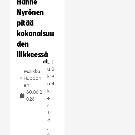
Hanne
Nyrönen
pitää
kokonaisuu
den
liikkeessä
L
1
u
2
Markku
k
9
Huopon
u
4
en
k
30.06.2
e
026
r
t
o
j
a