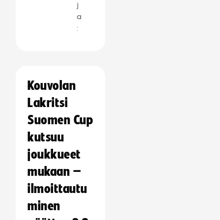
j
a
:
Kouvolan
Lakritsi
Suomen Cup
kutsuu
joukkueet
mukaan –
ilmoittautu
minen