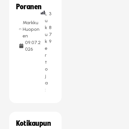
Poranen
L
3
u
Markku
k
8
Huopon
u
7
en
k
9
09.07.2
e
026
r
t
o
j
a
:
Kotikaupun