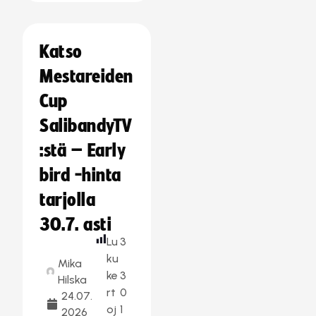
Katso
Mestareiden
Cup
SalibandyTV
:stä – Early
bird -hinta
tarjolla
30.7. asti
Lu
3
ku
Mika
ke
3
Hilska
rt
0
24.07.
oj
1
2026