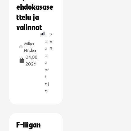
ehdokasase
ttelu ja
valinnat
L
7
u
6
Mika
k
3
Hilska
u
04.08.
k
2026
er
t
oj
a:
F-liigan