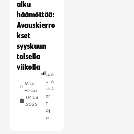
alku
häämöttää:
Avauskierro
kset
syyskuun
toisella
viikolla
Lu
6
k
6
Mika
uk
4
Hilska
er
04.08.
t
2026
oj
a: