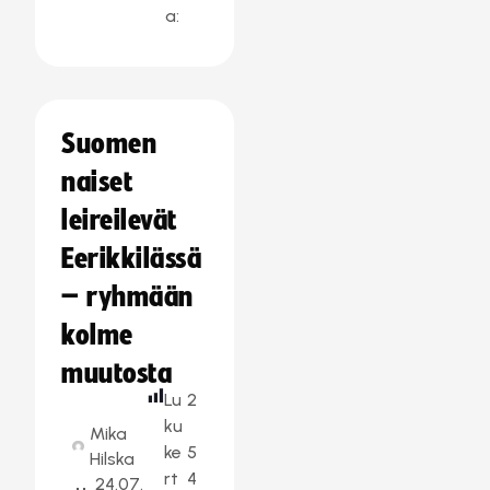
a:
Suomen
naiset
leireilevät
Eerikkilässä
– ryhmään
kolme
muutosta
Lu
2
ku
Mika
ke
5
Hilska
rt
4
24.07.