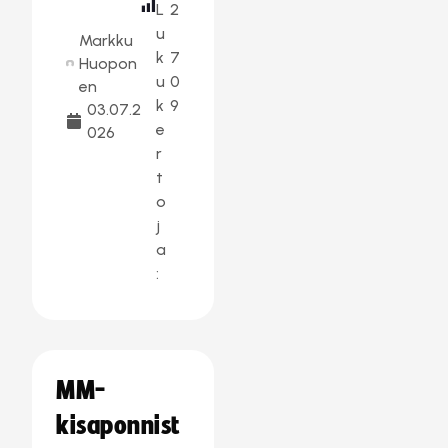
L
2
u
Markku
k
7
Huopon
u
0
en
k
9
03.07.2
e
026
r
t
o
j
a
:
MM-
kisaponnist