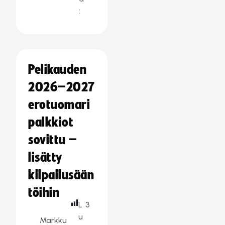
:
Pelikauden
2026–2027
erotuomari
palkkiot
sovittu –
lisätty
kilpailusään
töihin
L
3
u
Markku