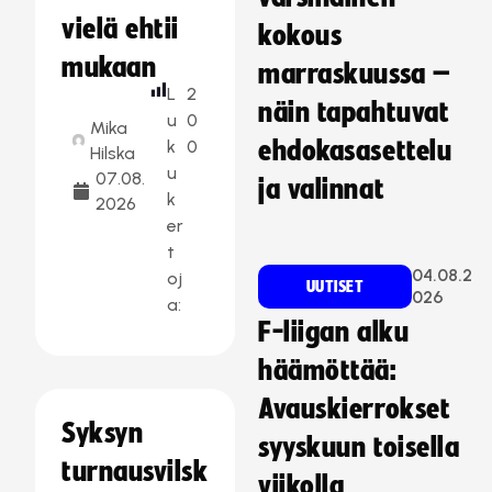
vielä ehtii
kokous
mukaan
marraskuussa –
L
2
näin tapahtuvat
u
0
Mika
k
0
ehdokasasettelu
Hilska
u
07.08.
ja valinnat
k
2026
er
t
04.08.2
oj
UUTISET
026
a:
F-liigan alku
häämöttää:
Avauskierrokset
Syksyn
syyskuun toisella
turnausvilsk
viikolla