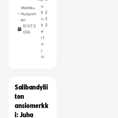
u
Markku
k
2
Huopon
u
3
en
k
2
10.07.2
e
026
rt
o
j
a:
Salibandylii
ton
ansiomerkk
i: Juha