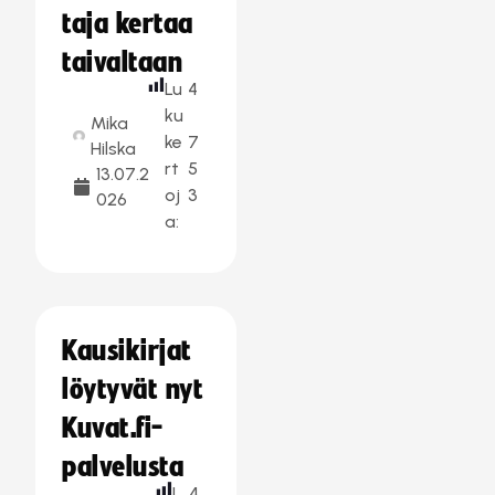
taja kertaa
taivaltaan
Lu
4
ku
Mika
ke
7
Hilska
rt
5
13.07.2
oj
3
026
a:
Kausikirjat
löytyvät nyt
Kuvat.fi-
palvelusta
L
4