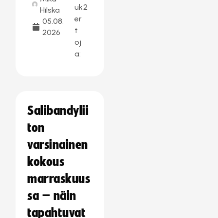
uk
2
Hilska
er
05.08.
t
2026
oj
a:
Salibandylii
ton
varsinainen
kokous
marraskuus
sa – näin
tapahtuvat