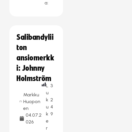
a:
Salibandylii
ton
ansiomerkk
i: Johnny
Holmström
L
3
u
Markku
k
2
Huopon
u
4
en
k
9
04.07.2
e
026
r