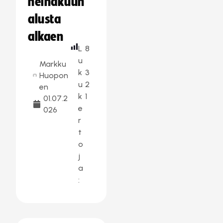
heinäkuun
alusta
alkaen
L
8
u
Markku
k
3
Huopon
u
2
en
k
1
01.07.2
e
026
r
t
o
j
a
: