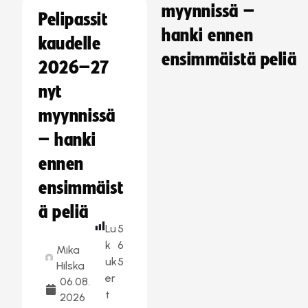
myynnissä –
Pelipassit
hanki ennen
kaudelle
ensimmäistä peliä
2026–27
nyt
myynnissä
– hanki
ennen
ensimmäist
ä peliä
Lu
5
k
6
Mika
uk
5
Hilska
er
06.08.
t
2026