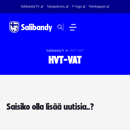
SalibandyTV
Tulospalvelu
F-liiga
Fanikauppa
>
Salibandy.fi
HVT-VAT
HVT-VAT
Saisiko olla lisää uutisia..?