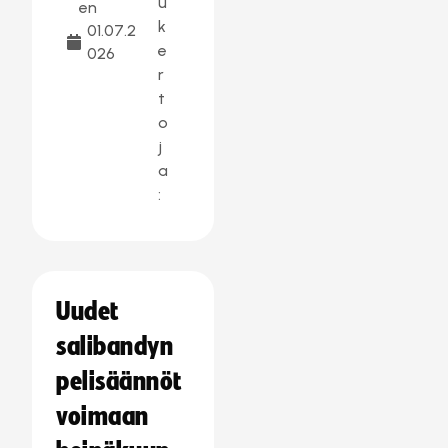
u
en
k
01.07.2
e
026
r
t
o
j
a
:
Uudet
salibandyn
pelisäännöt
voimaan