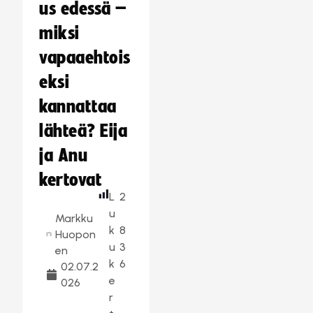
us edessä –
miksi
vapaaehtois
eksi
kannattaa
lähteä? Eija
ja Anu
kertovat
L
2
u
Markku
k
8
Huopon
u
3
en
k
6
02.07.2
e
026
r