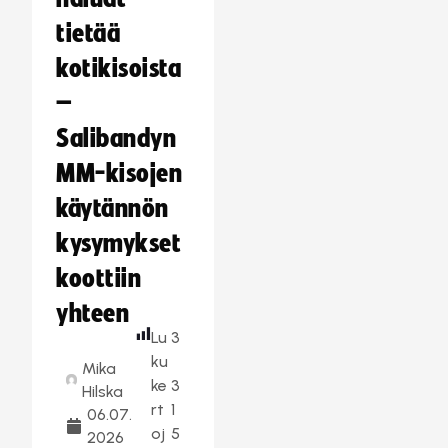
tietää
kotikisoista
–
Salibandyn
MM-kisojen
käytännön
kysymykset
koottiin
yhteen
Lu
3
ku
Mika
ke
3
Hilska
rt
1
06.07.
oj
5
2026