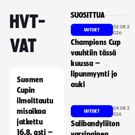
SUOSITTUA
HVT-
02.08.2
UUTISET
026
VAT
Champions Cup
vauhtiin tässä
kuussa –
lipunmyynti jo
Suomen
auki
Cupin
ilmoittautu
04.08.2
misaikaa
UUTISET
026
jatkettu
Salibandyliiton
16.8. asti –
varsinainen