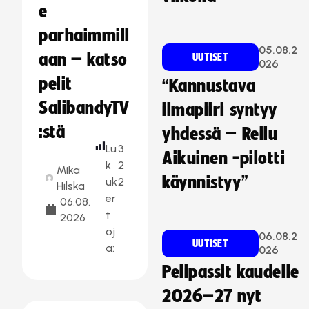
e
parhaimmill
05.08.2
aan – katso
UUTISET
026
pelit
“Kannustava
SalibandyTV
ilmapiiri syntyy
:stä
yhdessä – Reilu
Lu
3
Aikuinen -pilotti
k
2
Mika
käynnistyy”
uk
2
Hilska
er
06.08.
t
2026
oj
06.08.2
UUTISET
a:
026
Pelipassit kaudelle
2026–27 nyt