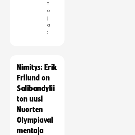
t
o
j
a
:
Nimitys: Erik
Frilund on
Salibandylii
ton uusi
Nuorten
Olympiaval
mentaja