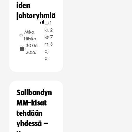
iden
johtoryhmiä
Lu
1
ku
2
Mika
ke
7
Hilska
rt
3
30.06.
oj
2026
a:
Salibandyn
MM-kisat
tehdään
yhdessä –