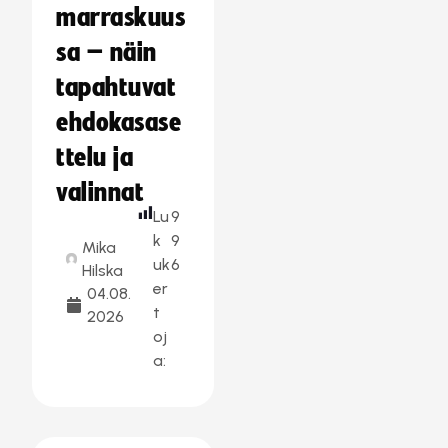
marraskuus
sa – näin
tapahtuvat
ehdokasase
ttelu ja
valinnat
Lu
9
k
9
Mika
uk
6
Hilska
er
04.08.
t
2026
oj
a: