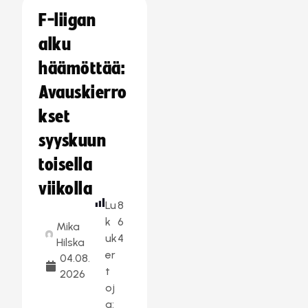
F-liigan
alku
häämöttää:
Avauskierro
kset
syyskuun
toisella
viikolla
Lu
8
k
6
Mika
uk
4
Hilska
er
04.08.
t
2026
oj
a: