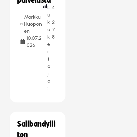
palvelusta
L
4
u
Markku
k
2
Huopon
u
7
en
k
8
10.07.2
e
026
r
t
o
j
a
:
Salibandylii
ton