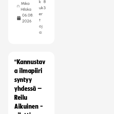
k
8
Mika
uk
3
Hilska
er
06.08.
t
2026
oj
a:
“Kannustav
a ilmapiiri
syntyy
yhdessä –
Reilu
Aikuinen -