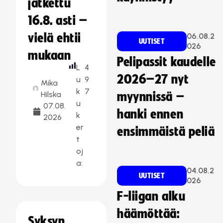
jatkettu
16.8. asti –
vielä ehtii
06.08.2
UUTISET
026
mukaan
Pelipassit kaudelle
L
4
2026–27 nyt
u
9
Mika
k
7
Hilska
myynnissä –
u
07.08.
hanki ennen
k
2026
er
ensimmäistä peliä
t
oj
a:
04.08.2
UUTISET
026
F-liigan alku
häämöttää:
Syksyn