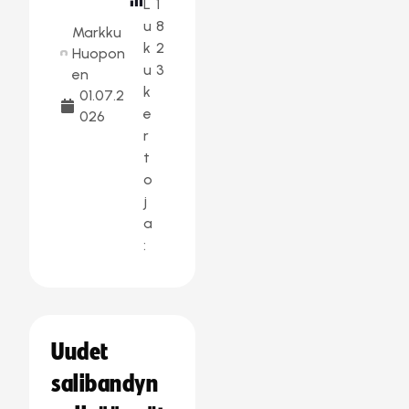
L
1
u
8
Markku
k
2
Huopon
u
3
en
k
01.07.2
e
026
r
t
o
j
a
:
Uudet
salibandyn