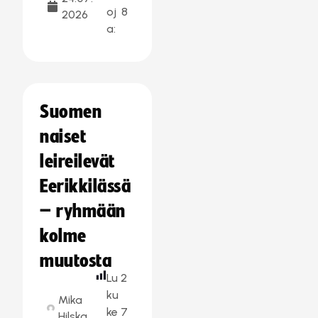
oj
8
2026
a:
Suomen
naiset
leireilevät
Eerikkilässä
– ryhmään
kolme
muutosta
Lu
2
ku
Mika
ke
7
Hilska