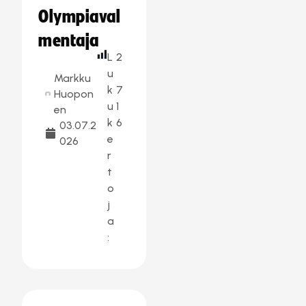
Olympiaval
mentaja
L
2
u
Markku
k
7
Huopon
u
1
en
k
6
03.07.2
e
026
r
t
o
j
a
: