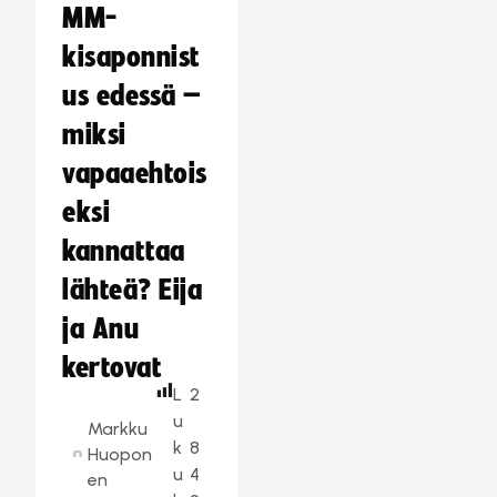
MM-
kisaponnist
us edessä –
miksi
vapaaehtois
eksi
kannattaa
lähteä? Eija
ja Anu
kertovat
L
2
u
Markku
k
8
Huopon
u
4
en