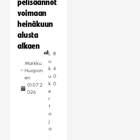
pelisäännöt
voimaan
heinäkuun
alusta
alkaen
L
8
u
Markku
k
4
Huopon
u
0
en
k
0
01.07.2
e
026
r
t
o
j
a
: