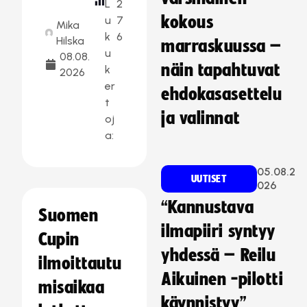
L
2
kokous
u
7
Mika
k
6
Hilska
marraskuussa –
u
08.08.
näin tapahtuvat
k
2026
er
ehdokasasettelu
t
ja valinnat
oj
a:
05.08.2
UUTISET
026
“Kannustava
Suomen
ilmapiiri syntyy
Cupin
yhdessä – Reilu
ilmoittautu
Aikuinen -pilotti
misaikaa
käynnistyy”