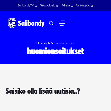
SalibandyTV
Tulospalvelu
F-liiga
Fanikauppa
>
Salibandy.fi
huomionsoitukset
huomionsoitukset
Saisiko olla lisää uutisia..?