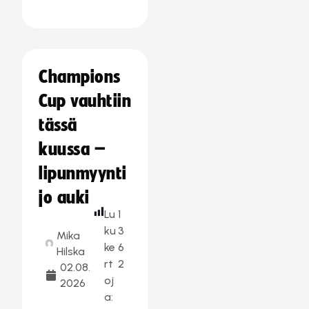
Champions
Cup vauhtiin
tässä
kuussa –
lipunmyynti
jo auki
Lu
1
ku
3
Mika
ke
6
Hilska
rt
2
02.08.
oj
2026
a: