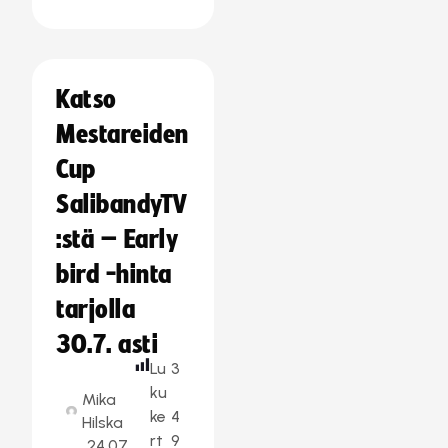
Katso
Mestareiden
Cup
SalibandyTV
:stä – Early
bird -hinta
tarjolla
30.7. asti
Lu
3
ku
Mika
ke
4
Hilska
rt
9
24.07.