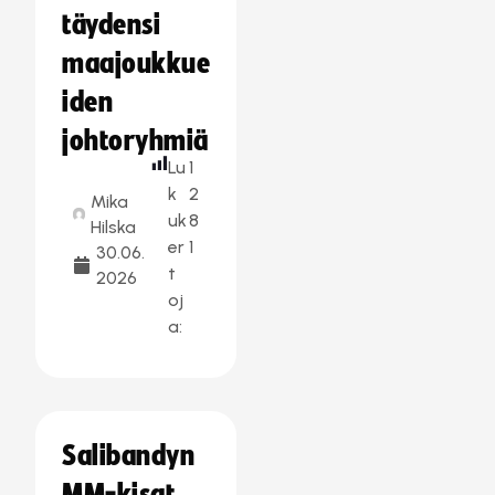
täydensi
maajoukkue
iden
johtoryhmiä
Lu
1
k
2
Mika
uk
8
Hilska
er
1
30.06.
t
2026
oj
a:
Salibandyn