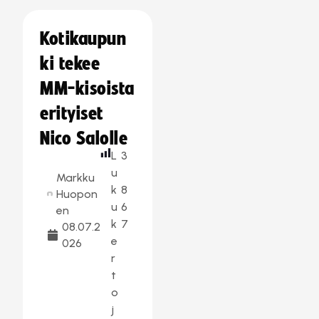
Kotikaupun
ki tekee
MM-kisoista
erityiset
Nico Salolle
L
3
u
Markku
k
8
Huopon
u
6
en
k
7
08.07.2
e
026
r
t
o
j