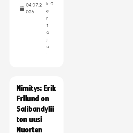
k
0
04.07.2
e
026
r
t
o
j
a
:
Nimitys: Erik
Frilund on
Salibandylii
ton uusi
Nuorten