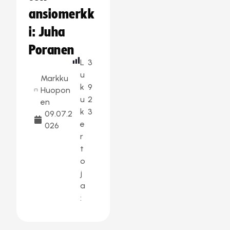
ansiomerkk
i: Juha
Poranen
L
3
u
Markku
k
9
Huopon
u
2
en
k
3
09.07.2
e
026
r
t
o
j
a
: