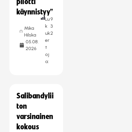
pilotti
käynnistyy”
Lu
9
k
3
Mika
uk
2
Hilska
er
05.08.
t
2026
oj
a:
Salibandylii
ton
varsinainen
kokous