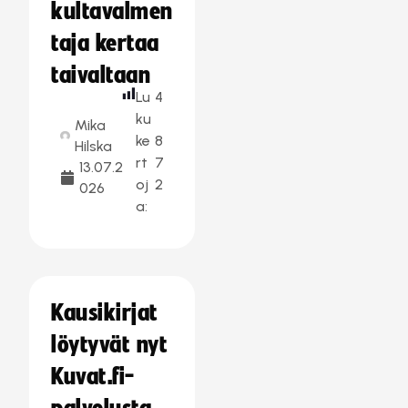
kultavalmen
taja kertaa
taivaltaan
Lu
4
ku
Mika
ke
8
Hilska
rt
7
13.07.2
oj
2
026
a:
Kausikirjat
löytyvät nyt
Kuvat.fi-