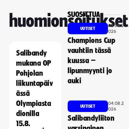
SUOSITTUA
huomionsoitukset
02.08.2
UUTISET
026
Champions Cup
vauhtiin tässä
Salibandy
kuussa –
mukana OP
lipunmyynti jo
Pohjolan
auki
liikuntapäiv
ässä
Olympiasta
04.08.2
UUTISET
026
dionilla
Salibandyliiton
15.8.
varsinainen