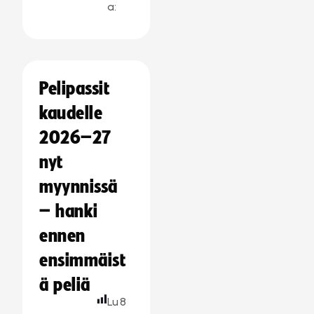
a:
Pelipassit
kaudelle
2026–27
nyt
myynnissä
– hanki
ennen
ensimmäist
ä peliä
Lu
8