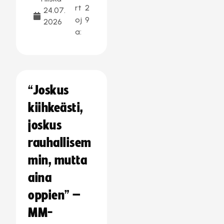
rt
2
24.07.
oj
9
2026
a:
“Joskus
kiihkeästi,
joskus
rauhallisem
min, mutta
aina
oppien” –
MM-