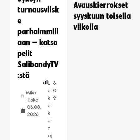
Avauskierrokset
turnausvilsk
syyskuun toisella
e
viikolla
parhaimmill
aan – katso
pelit
SalibandyTV
:stä
L
6
u
0
Mika
k
9
Hilska
u
06.08.
k
2026
er
t
oj