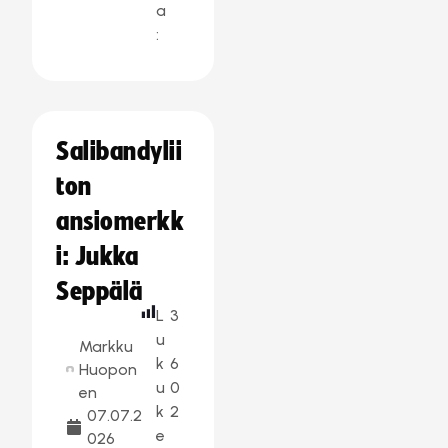
a
:
Salibandylii
ton
ansiomerkk
i: Jukka
Seppälä
L
3
u
Markku
k
6
Huopon
u
0
en
k
2
07.07.2
e
026