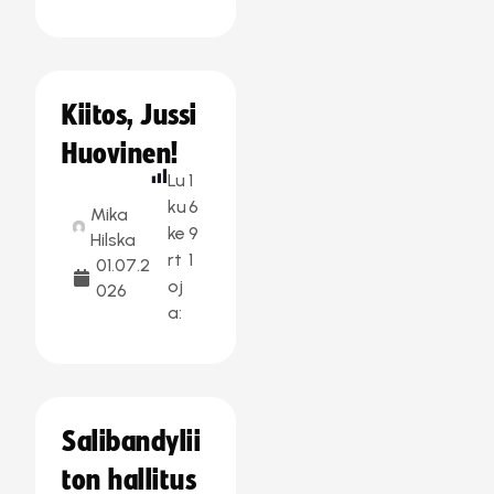
Kiitos, Jussi
Huovinen!
Lu
1
ku
6
Mika
ke
9
Hilska
rt
1
01.07.2
oj
026
a:
Salibandylii
ton hallitus