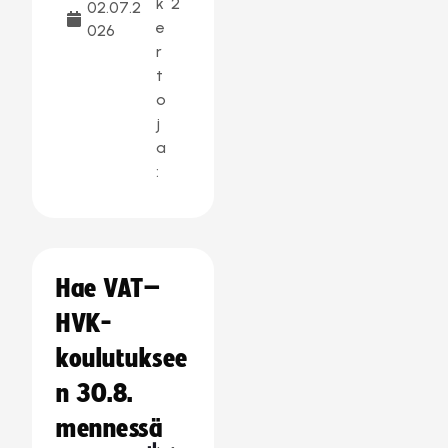
k
2
02.07.2
e
026
r
t
o
j
a
:
Hae VAT–
HVK-
koulutuksee
n 30.8.
mennessä