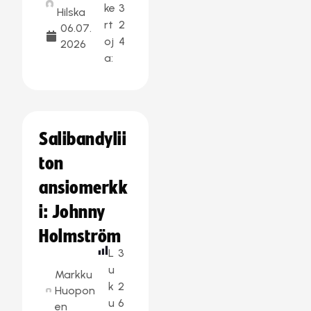
ke
3
Hilska
rt
2
06.07.
oj
4
2026
a:
Salibandylii
ton
ansiomerkk
i: Johnny
Holmström
L
3
u
Markku
k
2
Huopon
u
6
en