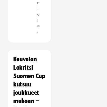
r
t
o
j
a
:
Kouvolan
Lakritsi
Suomen Cup
kutsuu
joukkueet
mukaan –