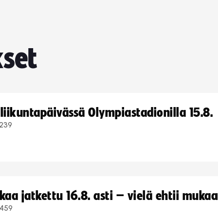
set
iikuntapäivässä Olympiastadionilla 15.8.
239
a jatkettu 16.8. asti – vielä ehtii muka
459