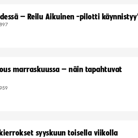
dessä – Reilu Aikuinen -pilotti käynnistyy
897
kous marraskuussa – näin tapahtuvat
959
ierrokset syyskuun toisella viikolla