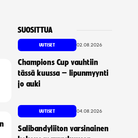
SUOSITTUA
02.08.2026
UUTISET
Champions Cup vauhtiin
tässä kuussa – lipunmyynti
jo auki
04.08.2026
UUTISET
an
Salibandyliiton varsinainen