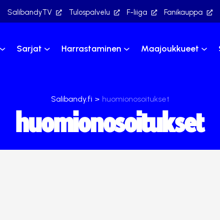
SalibandyTV
Tulospalvelu
F-liiga
Fanikauppa
Sarjat
Harrastaminen
Maajoukkueet
Salibandy.fi
>
huomionosoitukset
huomionosoitukset