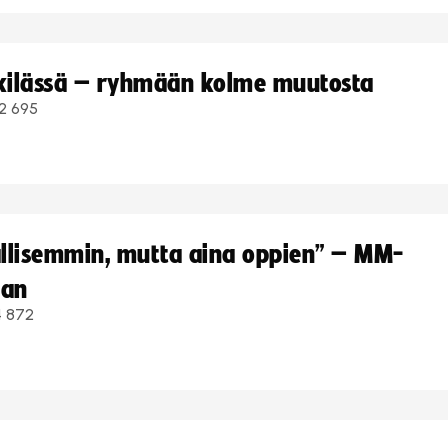
kkilässä – ryhmään kolme muutosta
2 695
hallisemmin, mutta aina oppien” – MM-
aan
4 872