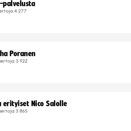
i-palvelusta
ertoja:
4 277
uha Poranen
kertoja:
3 922
erityiset Nico Salolle
kertoja:
3 865