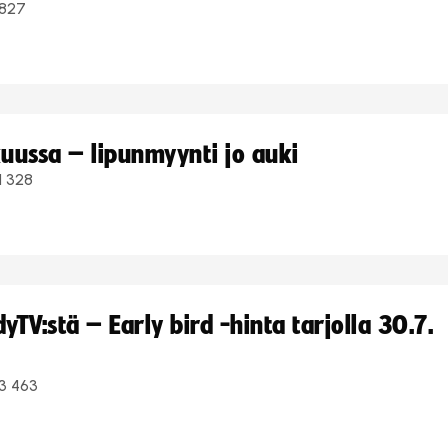
827
uussa – lipunmyynti jo auki
1 328
TV:stä – Early bird -hinta tarjolla 30.7.
3 463