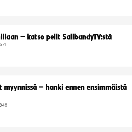
llaan – katso pelit SalibandyTV:stä
571
yt myynnissä – hanki ennen ensimmäistä
848