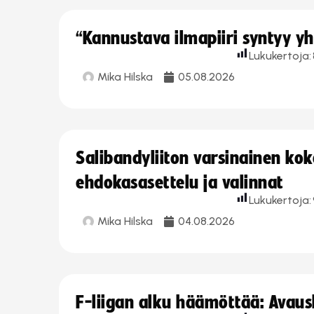
“Kannustava ilmapiiri syntyy yh
Lukukertoja:
Mika Hilska
05.08.2026
Salibandyliiton varsinainen ko
ehdokasasettelu ja valinnat
Lukukertoja:
Mika Hilska
04.08.2026
F-liigan alku häämöttää: Avausk