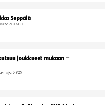
ukka Seppälä
kertoja:
3 600
 kutsuu joukkueet mukaan –
kertoja:
3 925