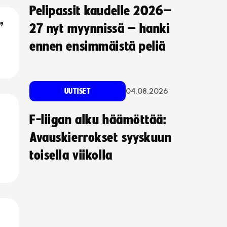
Pelipassit kaudelle 2026–
”
27 nyt myynnissä – hanki
ennen ensimmäistä peliä
04.08.2026
UUTISET
F-liigan alku häämöttää:
Avauskierrokset syyskuun
toisella viikolla