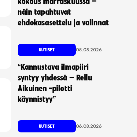
kokous marraskuussa –
näin tapahtuvat
ehdokasasettelu ja valinnat
05.08.2026
UUTISET
“Kannustava ilmapiiri
syntyy yhdessä – Reilu
Aikuinen -pilotti
käynnistyy”
06.08.2026
UUTISET