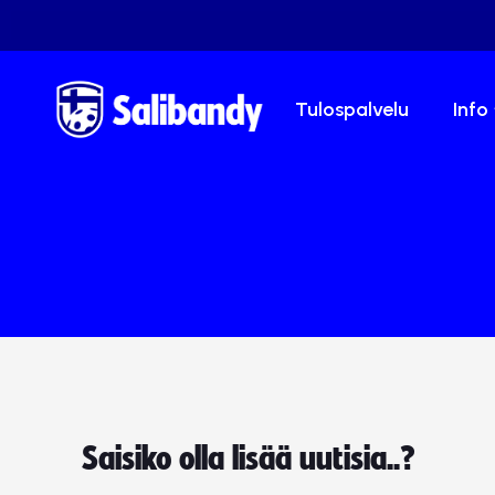
Tulospalvelu
Info
Saisiko olla lisää uutisia..?