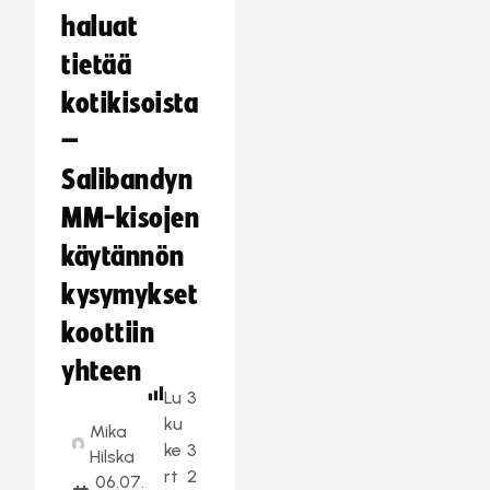
haluat
tietää
kotikisoista
–
Salibandyn
MM-kisojen
käytännön
kysymykset
koottiin
yhteen
Lu
3
ku
Mika
ke
3
Hilska
rt
2
06.07.