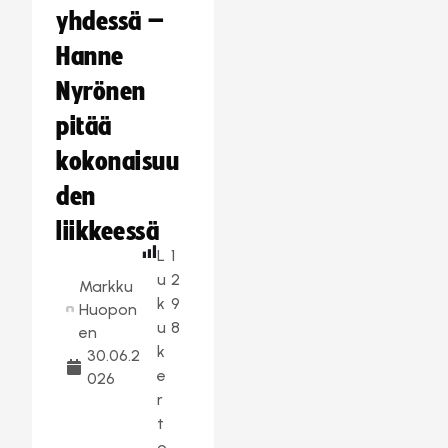
yhdessä –
Hanne
Nyrönen
pitää
kokonaisuu
den
liikkeessä
L
1
u
2
Markku
k
9
Huopon
u
8
en
k
30.06.2
e
026
r
t
o