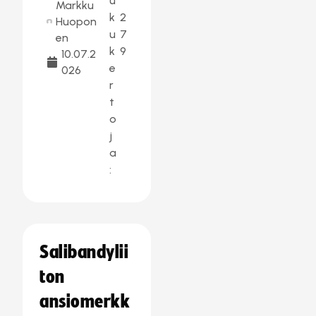
u
Markku
k
2
Huopon
u
7
en
k
9
10.07.2
e
026
r
t
o
j
a
:
Salibandylii
ton
ansiomerkk