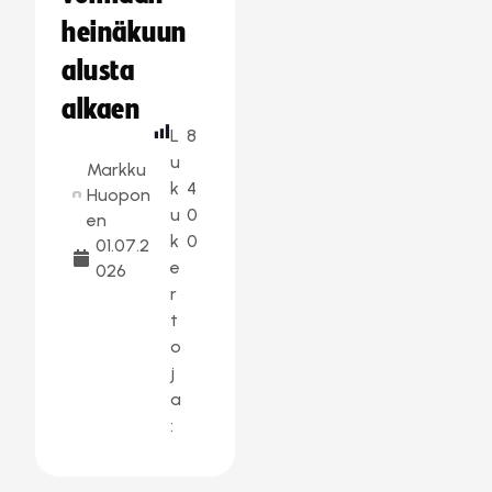
heinäkuun
alusta
alkaen
L
8
u
Markku
k
4
Huopon
u
0
en
k
0
01.07.2
e
026
r
t
o
j
a
: