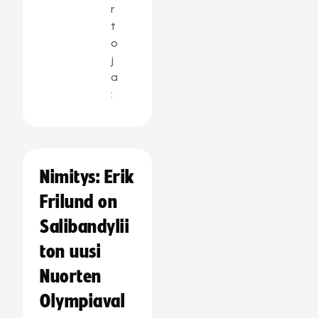
r
t
o
j
a
:
Nimitys: Erik
Frilund on
Salibandylii
ton uusi
Nuorten
Olympiaval