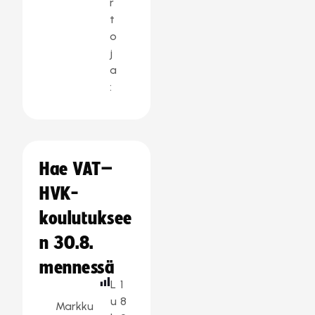
r
t
o
j
a
:
Hae VAT–
HVK-
koulutuksee
n 30.8.
mennessä
L
1
u
8
Markku