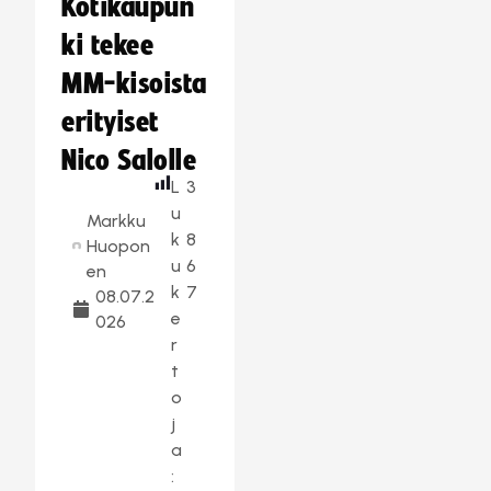
Kotikaupun
ki tekee
MM-kisoista
erityiset
Nico Salolle
L
3
u
Markku
k
8
Huopon
u
6
en
k
7
08.07.2
e
026
r
t
o
j
a
: