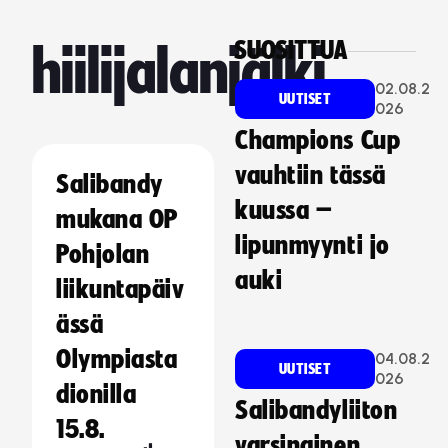
SUOSITTUA
hiilijalanjälki
02.08.2
UUTISET
026
Champions Cup
vauhtiin tässä
Salibandy
kuussa –
mukana OP
lipunmyynti jo
Pohjolan
auki
liikuntapäiv
ässä
Olympiasta
04.08.2
UUTISET
026
dionilla
Salibandyliiton
15.8.
varsinainen