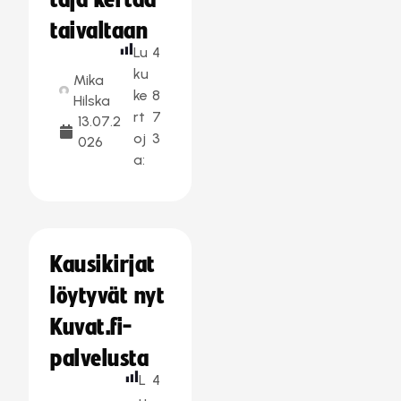
taja kertaa
taivaltaan
Lu
4
ku
Mika
ke
8
Hilska
rt
7
13.07.2
oj
3
026
a:
Kausikirjat
löytyvät nyt
Kuvat.fi-
palvelusta
L
4