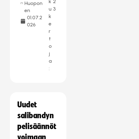
k
2
Huopon
u
3
en
k
01.07.2
e
026
r
t
o
j
a
:
Uudet
salibandyn
pelisäännöt
voimaan