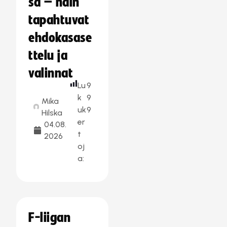
sa – näin
tapahtuvat
ehdokasase
ttelu ja
valinnat
Lu
9
k
9
Mika
uk
9
Hilska
er
04.08.
t
2026
oj
a:
F-liigan