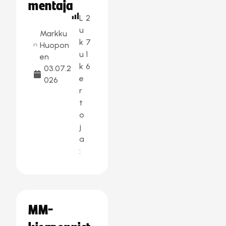
mentaja
L
2
u
Markku
k
7
Huopon
u
1
en
k
6
03.07.2
e
026
r
t
o
j
a
:
MM-