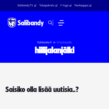
SalibandyTV
Tulospalvelu
F-liiga
Fanikauppa
>
Salibandy.fi
hiilijalanjälki
hiilijalanjälki
Saisiko olla lisää uutisia..?