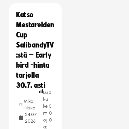
Katso
Mestareiden
Cup
SalibandyTV
:stä – Early
bird -hinta
tarjolla
30.7. asti
Lu
3
ku
Mika
ke
5
Hilska
rt
0
24.07.
oj
0
2026
a: