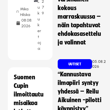
L
2
kokous
u
7
Mika
k
9
Hilska
marraskuussa –
u
08.08.
näin tapahtuvat
k
2026
er
ehdokasasettelu
t
ja valinnat
oj
a:
05.08.2
UUTISET
026
“Kannustava
Suomen
ilmapiiri syntyy
Cupin
yhdessä – Reilu
ilmoittautu
Aikuinen -pilotti
misaikaa
käynnistyy”