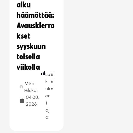
alku
häämöttää:
Avauskierro
kset
syyskuun
toisella
viikolla
Lu
8
k
6
Mika
uk
6
Hilska
er
04.08.
t
2026
oj
a: