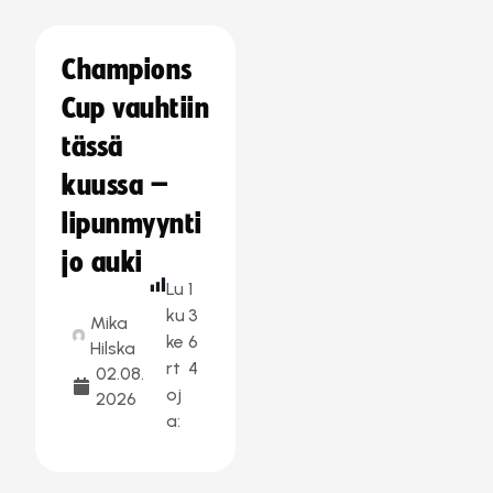
Champions
Cup vauhtiin
tässä
kuussa –
lipunmyynti
jo auki
Lu
1
ku
3
Mika
ke
6
Hilska
rt
4
02.08.
oj
2026
a: