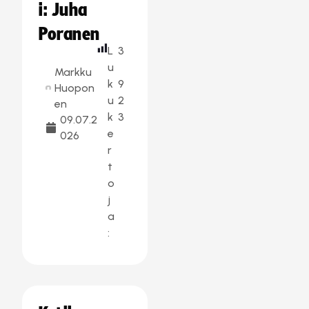
i: Juha
Poranen
L
3
u
Markku
k
9
Huopon
u
2
en
k
3
09.07.2
e
026
r
t
o
j
a
: