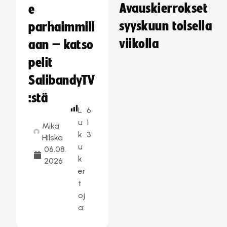
Avauskierrokset
e
syyskuun toisella
parhaimmill
viikolla
aan – katso
pelit
SalibandyTV
:stä
L
6
u
1
Mika
k
3
Hilska
u
06.08.
k
2026
er
t
oj
a: