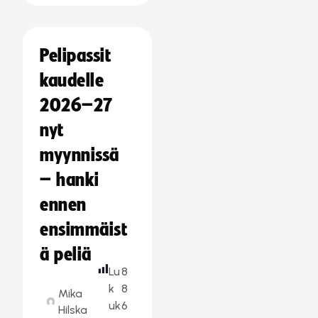
Pelipassit
kaudelle
2026–27
nyt
myynnissä
– hanki
ennen
ensimmäist
ä peliä
Lu
8
k
8
Mika
uk
6
Hilska