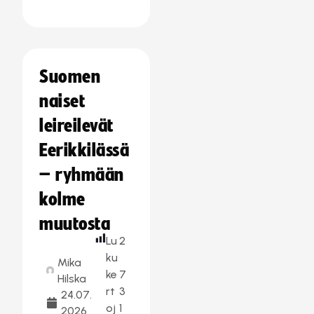
Suomen
naiset
leireilevät
Eerikkilässä
– ryhmään
kolme
muutosta
Lu
2
ku
Mika
ke
7
Hilska
rt
3
24.07.
oj
1
2026