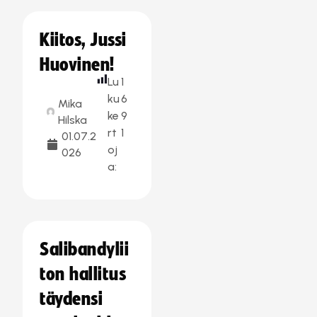
Kiitos, Jussi
Huovinen!
Lu
1
ku
6
Mika
ke
9
Hilska
rt
1
01.07.2
oj
026
a:
Salibandylii
ton hallitus
täydensi