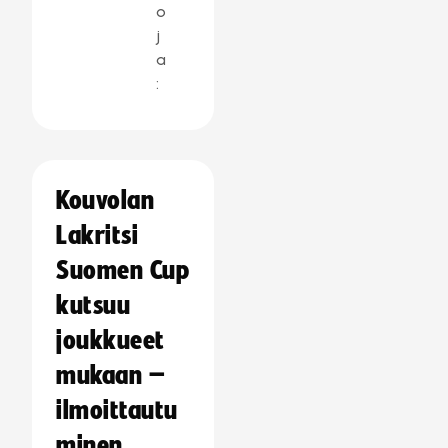
o
j
a
:
Kouvolan
Lakritsi
Suomen Cup
kutsuu
joukkueet
mukaan –
ilmoittautu
minen