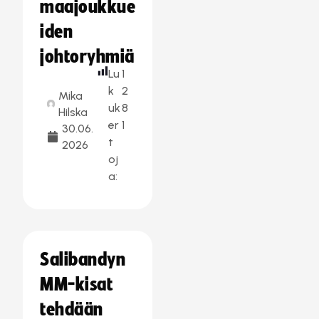
maajoukkue
iden
johtoryhmiä
Lu
1
k
2
Mika
uk
8
Hilska
er
1
30.06.
t
2026
oj
a:
Salibandyn
MM-kisat
tehdään