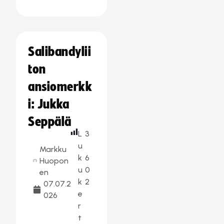
Salibandylii
ton
ansiomerkk
i: Jukka
Seppälä
L
3
u
Markku
k
6
Huopon
u
0
en
k
2
07.07.2
e
026
r
t