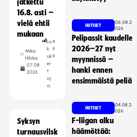
jatkettu
16.8. asti –
vielä ehtii
06.08.2
UUTISET
026
mukaan
Pelipassit kaudelle
Lu
4
2026–27 nyt
k
9
Mika
uk
9
Hilska
myynnissä –
er
07.08.
hanki ennen
t
2026
oj
ensimmäistä peliä
a:
04.08.2
UUTISET
026
F-liigan alku
Syksyn
häämöttää:
turnausvilsk