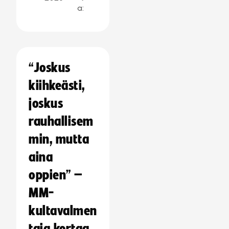
a:
“Joskus
kiihkeästi,
joskus
rauhallisem
min, mutta
aina
oppien” –
MM-
kultavalmen