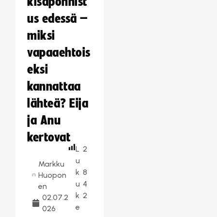
kisaponnist
us edessä –
miksi
vapaaehtois
eksi
kannattaa
lähteä? Eija
ja Anu
kertovat
L
2
u
Markku
k
8
Huopon
u
4
en
k
2
02.07.2
e
026