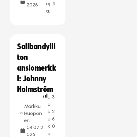
oj
4
2026
a:
Salibandylii
ton
ansiomerkk
i: Johnny
Holmström
L
3
u
Markku
k
2
Huopon
u
6
en
k
0
04.07.2
e
026