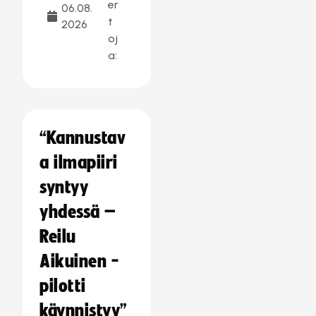
er
06.08.
t
2026
oj
a:
“Kannustav
a ilmapiiri
syntyy
yhdessä –
Reilu
Aikuinen -
pilotti
käynnistyy”