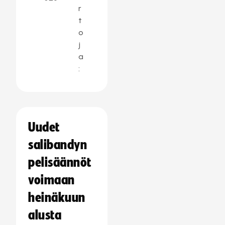
r
t
o
j
a
:
Uudet
salibandyn
pelisäännöt
voimaan
heinäkuun
alusta