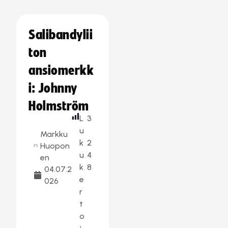
Salibandylii
ton
ansiomerkk
i: Johnny
Holmström
L
3
u
Markku
k
2
Huopon
u
4
en
k
8
04.07.2
e
026
r
t
o