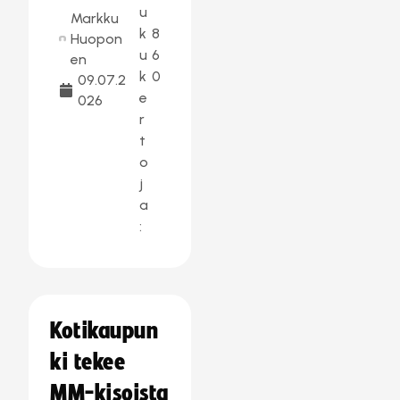
u
Markku
k
8
Huopon
u
6
en
k
0
09.07.2
e
026
r
t
o
j
a
:
Kotikaupun
ki tekee
MM-kisoista