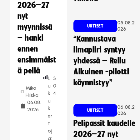
2026–27
nyt
05.08.2
myynnissä
UUTISET
026
– hanki
“Kannustava
ennen
ilmapiiri syntyy
ensimmäist
yhdessä – Reilu
ä peliä
Aikuinen -pilotti
L
3
käynnistyy”
u
0
Mika
k
4
Hilska
u
06.08.
06.08.2
k
2026
UUTISET
026
er
Pelipassit kaudelle
t
oj
2026–27 nyt
a: