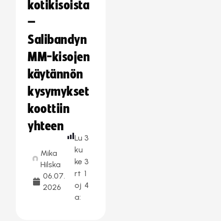
kotikisoista
–
Salibandyn
MM-kisojen
käytännön
kysymykset
koottiin
yhteen
Lu
3
ku
Mika
ke
3
Hilska
rt
1
06.07.
oj
4
2026
a: