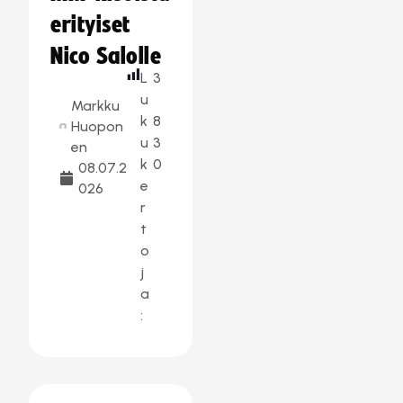
erityiset
Nico Salolle
L
3
u
Markku
k
8
Huopon
u
3
en
k
0
08.07.2
e
026
r
t
o
j
a
: