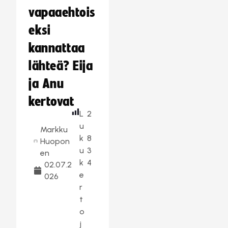
vapaaehtois
eksi
kannattaa
lähteä? Eija
ja Anu
kertovat
L
2
u
Markku
k
8
Huopon
u
3
en
k
4
02.07.2
e
026
r
t
o
j