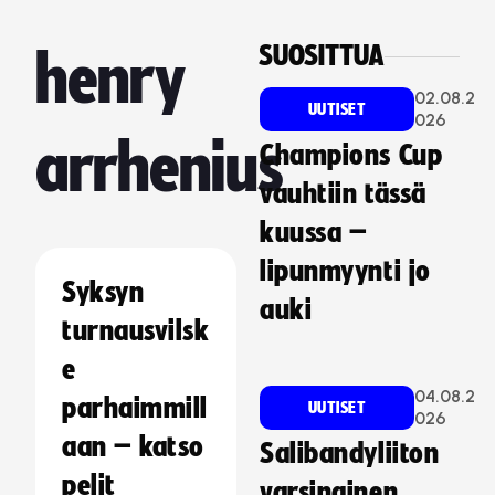
SUOSITTUA
henry
02.08.2
UUTISET
026
arrhenius
Champions Cup
vauhtiin tässä
kuussa –
lipunmyynti jo
Syksyn
auki
turnausvilsk
e
04.08.2
parhaimmill
UUTISET
026
aan – katso
Salibandyliiton
pelit
varsinainen