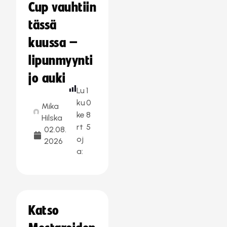
Cup vauhtiin
tässä
kuussa –
lipunmyynti
jo auki
Lu
1
ku
0
Mika
ke
8
Hilska
rt
5
02.08.
oj
2026
a:
Katso