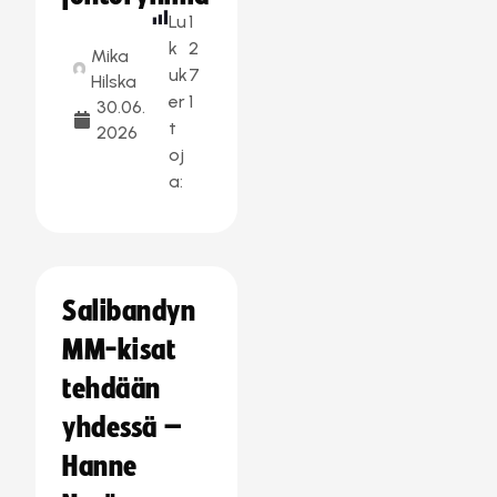
Lu
1
k
2
Mika
uk
7
Hilska
er
1
30.06.
t
2026
oj
a:
Salibandyn
MM-kisat
tehdään
yhdessä –
Hanne