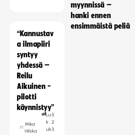
myynnissä –
hanki ennen
ensimmäistä peliä
“Kannustav
a ilmapiiri
syntyy
yhdessä –
Reilu
Aikuinen -
pilotti
käynnistyy”
Lu
5
k
2
Mika
uk
3
Hilska