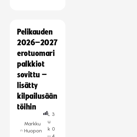
Pelikauden
2026–2027
erotuomari
palkkiot
sovittu –
lisätty
kilpailusään
töihin
L
3
u
Markku
k
0
Huopon
u
4