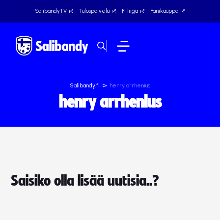
SalibandyTV
Tulospalvelu
F-liiga
Fanikauppa
>
Salibandy.fi
henry arrhenius
henry arrhenius
Saisiko olla lisää uutisia..?