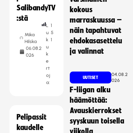
SalibandyTV
kokous
:stä
marraskuussa –
L
1
näin tapahtuvat
u
5
Mika
k
1
ehdokasasettelu
Hilska
u
06.08.2
ja valinnat
k
026
e
rt
04.08.2
oj
UUTISET
026
a:
F-liigan alku
häämöttää:
Avauskierrokset
Pelipassit
syyskuun toisella
kaudelle
viikolla