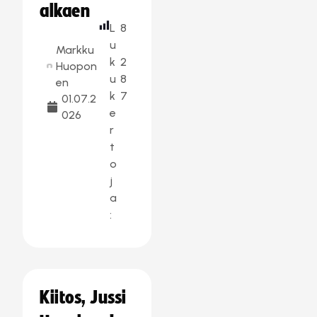
alkaen
L
8
u
Markku
k
2
Huopon
u
8
en
k
7
01.07.2
e
026
r
t
o
j
a
:
Kiitos, Jussi