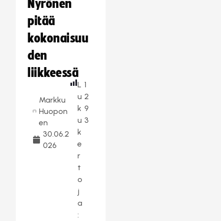
Nyrönen
pitää
kokonaisuu
den
liikkeessä
L
1
u
2
Markku
k
9
Huopon
u
3
en
k
30.06.2
e
026
r
t
o
j
a
: