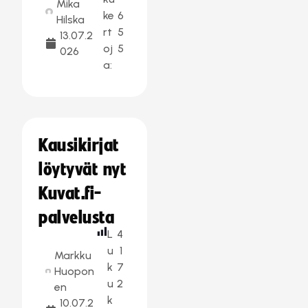
Mika
ke
6
Hilska
rt
5
13.07.2
oj
5
026
a:
Kausikirjat
löytyvät nyt
Kuvat.fi-
palvelusta
L
4
u
1
Markku
k
7
Huopon
u
2
en
k
10.07.2