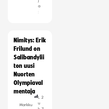
j
a
:
Nimitys: Erik
Frilund on
Salibandylii
ton uusi
Nuorten
Olympiaval
mentaja
L
2
u
Markku
k
7