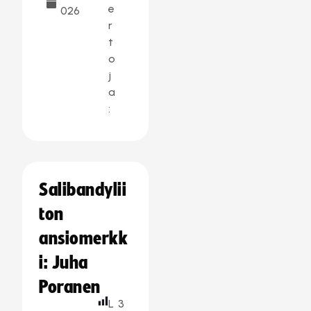
e
026
r
t
o
j
a
:
Salibandylii
ton
ansiomerkk
i: Juha
Poranen
L
3