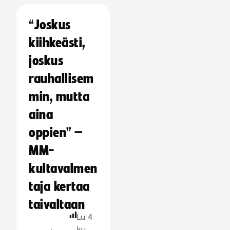
“Joskus
kiihkeästi,
joskus
rauhallisem
min, mutta
aina
oppien” –
MM-
kultavalmen
taja kertaa
taivaltaan
Lu
4
ku