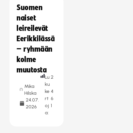
Suomen
naiset
leireilevät
Eerikkilässä
– ryhmään
kolme
muutosta
Lu
2
ku
Mika
ke
4
Hilska
rt
6
24.07.
oj
1
2026
a: