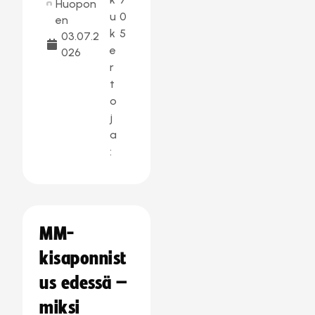
Huopon
u
0
en
k
5
03.07.2
e
026
r
t
o
j
a
:
MM-
kisaponnist
us edessä –
miksi