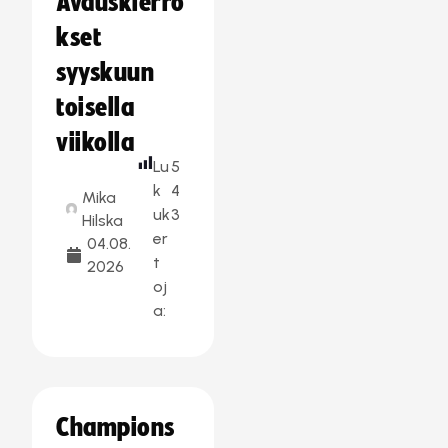
Avauskierro
kset
syyskuun
toisella
viikolla
Lu
5
k
4
Mika
uk
3
Hilska
er
04.08.
t
2026
oj
a:
Champions