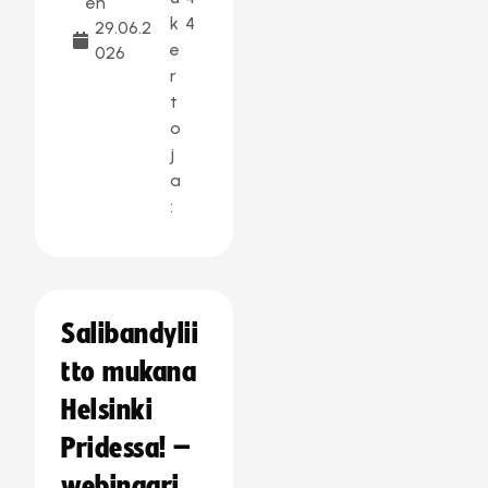
en
k
4
29.06.2
e
026
r
t
o
j
a
:
Salibandylii
tto mukana
Helsinki
Pridessa! –
webinaari