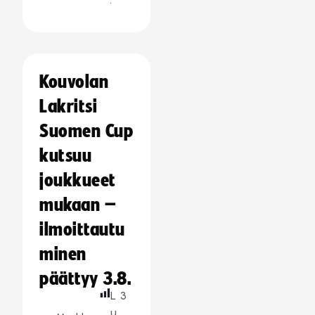
Kouvolan
Lakritsi
Suomen Cup
kutsuu
joukkueet
mukaan –
ilmoittautu
minen
päättyy 3.8.
L
3
u