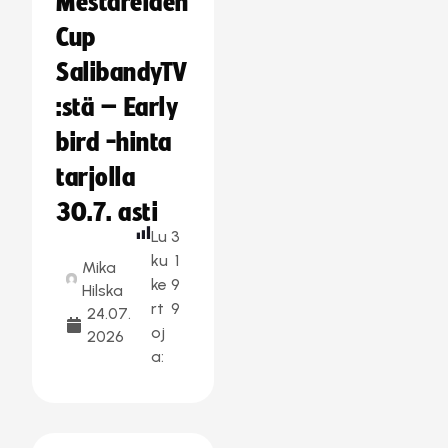
Mestareiden
Cup
SalibandyTV
:stä – Early
bird -hinta
tarjolla
30.7. asti
Lu
3
ku
1
Mika
ke
9
Hilska
rt
9
24.07.
oj
2026
a: