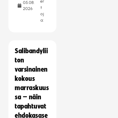
er
05.08.
t
2026
oj
a:
Salibandylii
ton
varsinainen
kokous
marraskuus
sa – näin
tapahtuvat
ehdokasase