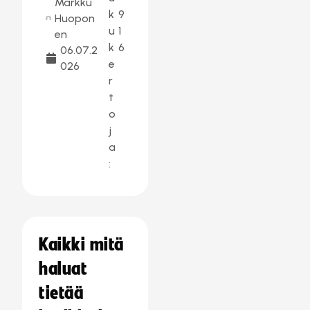
Markku
k
9
Huopon
u
1
en
k
6
06.07.2
e
026
r
t
o
j
a
:
Kaikki mitä
haluat
tietää