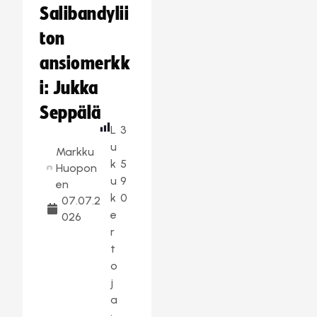
Salibandylii
ton
ansiomerkk
i: Jukka
Seppälä
L
3
u
Markku
k
5
Huopon
u
9
en
k
0
07.07.2
e
026
r
t
o
j
a
: