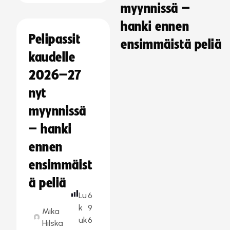
myynnissä –
hanki ennen
Pelipassit
ensimmäistä peliä
kaudelle
2026–27
nyt
myynnissä
– hanki
ennen
ensimmäist
ä peliä
Lu
6
k
9
Mika
uk
6
Hilska