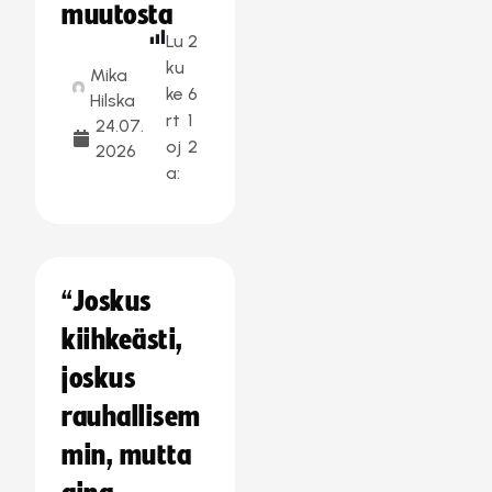
muutosta
Lu
2
ku
Mika
ke
6
Hilska
rt
1
24.07.
oj
2
2026
a:
“Joskus
kiihkeästi,
joskus
rauhallisem
min, mutta