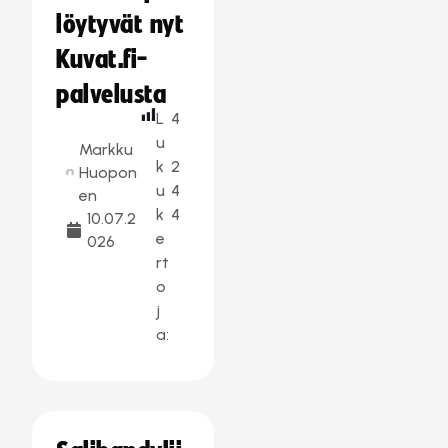
löytyvät nyt
Kuvat.fi-
palvelusta
L
4
u
Markku
k
2
Huopon
u
4
en
k
4
10.07.2
e
026
rt
o
j
a: