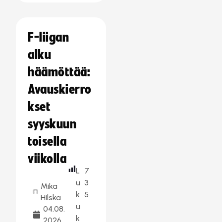
F-liigan
alku
häämöttää:
Avauskierro
kset
syyskuun
toisella
viikolla
L
7
u
3
Mika
k
5
Hilska
u
04.08.
k
2026