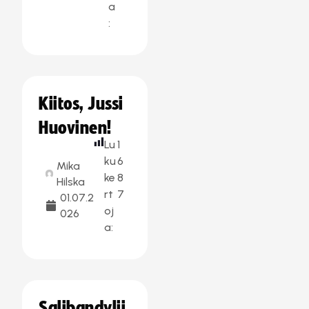
a
:
Kiitos, Jussi
Huovinen!
Lu
1
ku
6
Mika
ke
8
Hilska
rt
7
01.07.2
oj
026
a:
Salibandylii