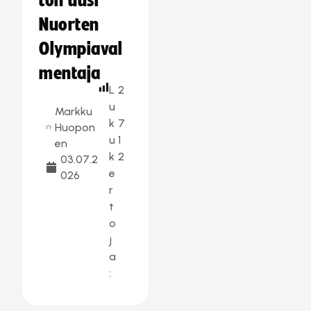
ton uusi
Nuorten
Olympiaval
mentaja
L
2
u
Markku
k
7
Huopon
u
1
en
k
2
03.07.2
e
026
r
t
o
j
a
: