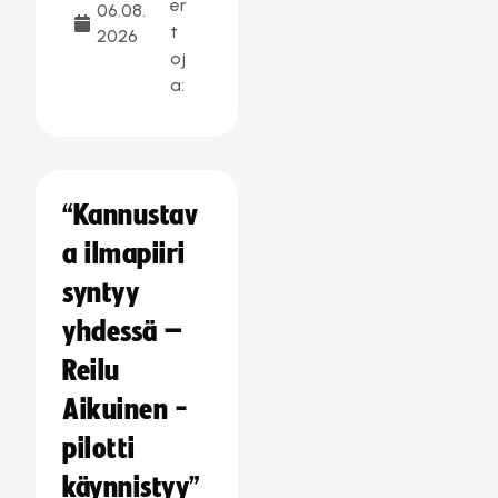
er
06.08.
t
2026
oj
a:
“Kannustav
a ilmapiiri
syntyy
yhdessä –
Reilu
Aikuinen -
pilotti
käynnistyy”