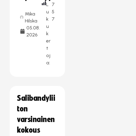
L
7
u
5
Mika
k
7
Hilska
u
05.08.
k
2026
er
t
oj
a:
Salibandylii
ton
varsinainen
kokous