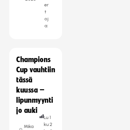
er
t
oj
a:
Champions
Cup vauhtiin
tässä
kuussa –
lipunmyynti
jo auki
Lu
1
ku
2
Mika