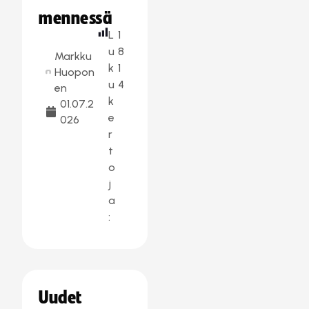
mennessä
L
1
u
8
Markku
k
1
Huopon
u
4
en
k
01.07.2
e
026
r
t
o
j
a
:
Uudet