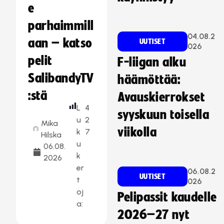
e
parhaimmill
04.08.2
aan – katso
UUTISET
026
pelit
F-liigan alku
SalibandyTV
häämöttää:
:stä
Avauskierrokset
L
4
syyskuun toisella
u
2
Mika
viikolla
k
7
Hilska
u
06.08.
k
2026
er
06.08.2
UUTISET
t
026
oj
Pelipassit kaudelle
a:
2026–27 nyt