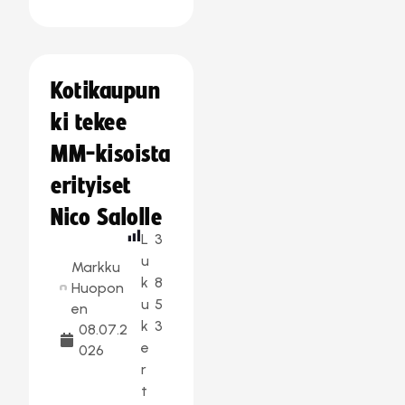
Kotikaupun
ki tekee
MM-kisoista
erityiset
Nico Salolle
L
3
u
Markku
k
8
Huopon
u
5
en
k
3
08.07.2
e
026
r
t