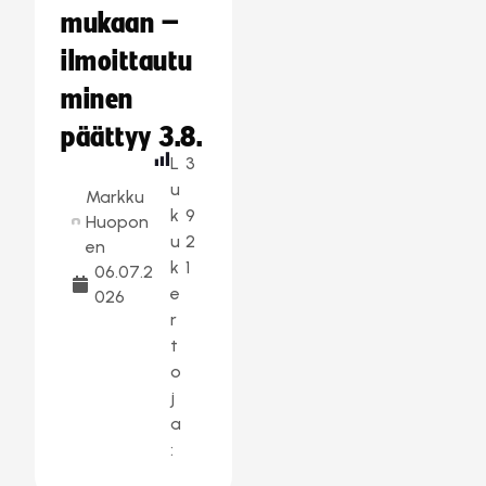
mukaan –
ilmoittautu
minen
päättyy 3.8.
L
3
u
Markku
k
9
Huopon
u
2
en
k
1
06.07.2
e
026
r
t
o
j
a
: