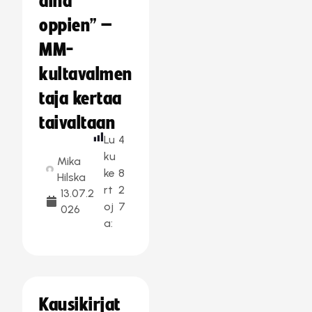
aina
oppien” –
MM-
kultavalmen
taja kertaa
taivaltaan
Lu
4
ku
Mika
ke
8
Hilska
rt
2
13.07.2
oj
7
026
a:
Kausikirjat