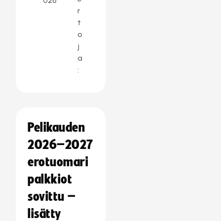
026
r
t
o
j
a
:
Pelikauden
2026–2027
erotuomari
palkkiot
sovittu –
lisätty