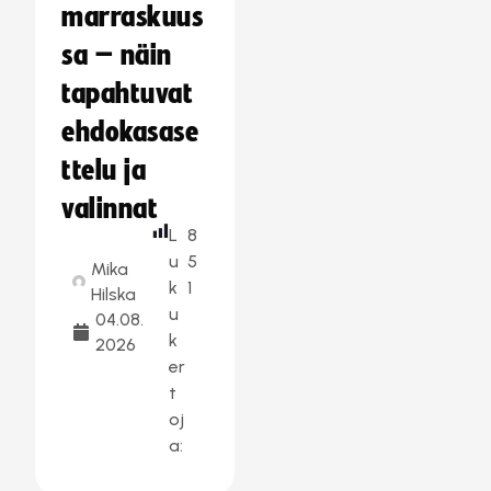
marraskuus
sa – näin
tapahtuvat
ehdokasase
ttelu ja
valinnat
L
8
u
5
Mika
k
1
Hilska
u
04.08.
k
2026
er
t
oj
a: