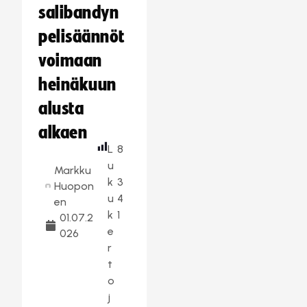
salibandyn
pelisäännöt
voimaan
heinäkuun
alusta
alkaen
L
8
u
Markku
k
3
Huopon
u
4
en
k
1
01.07.2
e
026
r
t
o
j