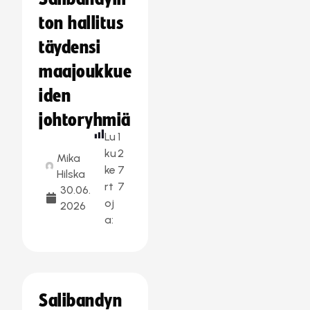
ton hallitus
täydensi
maajoukkue
iden
johtoryhmiä
Lu
1
ku
2
Mika
ke
7
Hilska
rt
7
30.06.
oj
2026
a:
Salibandyn