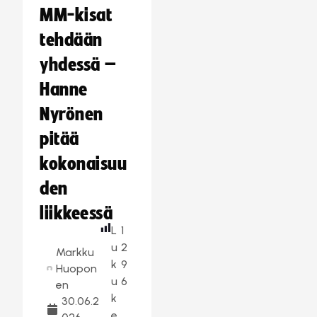
MM-kisat
tehdään
yhdessä –
Hanne
Nyrönen
pitää
kokonaisuu
den
liikkeessä
L
1
u
2
Markku
k
9
Huopon
u
6
en
k
30.06.2
e