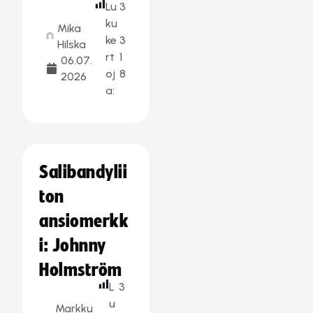
Lu
3
ku
Mika
ke
3
Hilska
rt
1
06.07.
oj
8
2026
a:
Salibandylii
ton
ansiomerkk
i: Johnny
Holmström
L
3
u
Markku