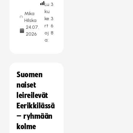
Lu
3
ku
Mika
ke
3
Hilska
rt
6
24.07.
oj
8
2026
a:
Suomen
naiset
leireilevät
Eerikkilässä
– ryhmään
kolme