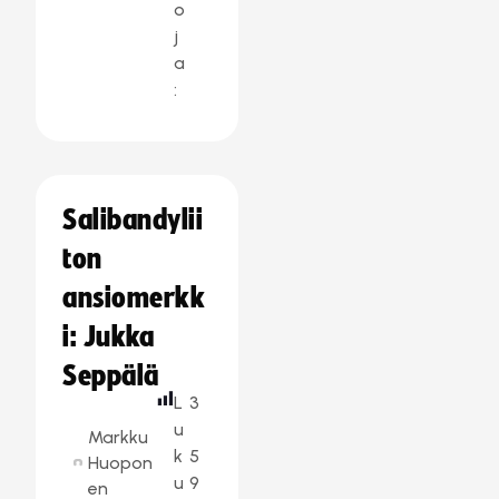
o
j
a
:
Salibandylii
ton
ansiomerkk
i: Jukka
Seppälä
L
3
u
Markku
k
5
Huopon
u
9
en