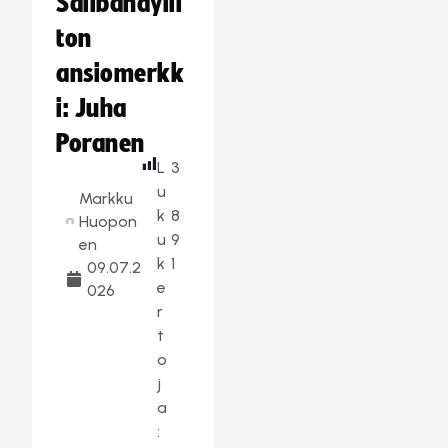
Salibandylii
ton
ansiomerkk
i: Juha
Poranen
L
3
u
Markku
k
8
Huopon
u
9
en
k
1
09.07.2
e
026
r
t
o
j
a
: