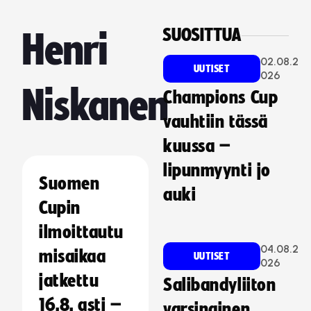
SUOSITTUA
Henri
02.08.2
UUTISET
026
Niskanen
Champions Cup
vauhtiin tässä
kuussa –
lipunmyynti jo
Suomen
auki
Cupin
ilmoittautu
04.08.2
misaikaa
UUTISET
026
jatkettu
Salibandyliiton
16.8. asti –
varsinainen