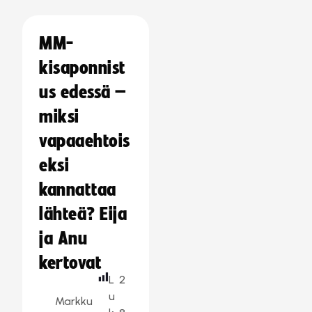
MM-
kisaponnist
us edessä –
miksi
vapaaehtois
eksi
kannattaa
lähteä? Eija
ja Anu
kertovat
L
2
u
Markku