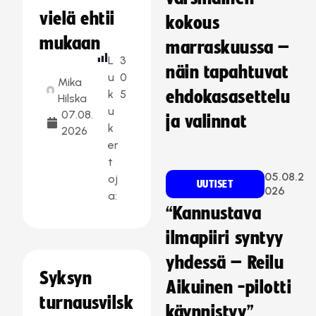
vielä ehtii
kokous
mukaan
marraskuussa –
L
3
näin tapahtuvat
u
0
Mika
k
5
ehdokasasettelu
Hilska
u
07.08.
ja valinnat
k
2026
er
t
05.08.2
oj
UUTISET
026
a:
“Kannustava
ilmapiiri syntyy
yhdessä – Reilu
Syksyn
Aikuinen -pilotti
turnausvilsk
käynnistyy”