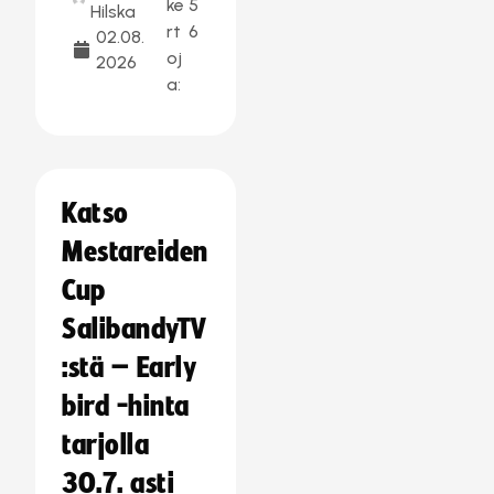
ke
5
Hilska
rt
6
02.08.
oj
2026
a:
Katso
Mestareiden
Cup
SalibandyTV
:stä – Early
bird -hinta
tarjolla
30.7. asti