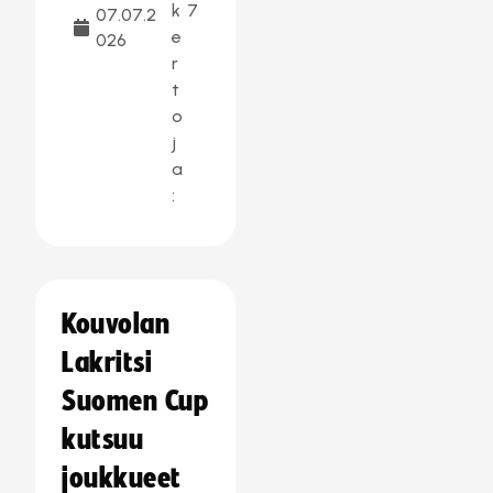
k
7
07.07.2
e
026
r
t
o
j
a
:
Kouvolan
Lakritsi
Suomen Cup
kutsuu
joukkueet