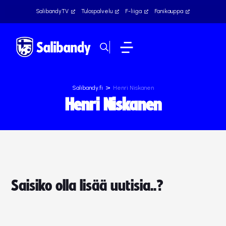
SalibandyTV
Tulospalvelu
F-liiga
Fanikauppa
>
Salibandy.fi
Henri Niskanen
Henri Niskanen
Saisiko olla lisää uutisia..?