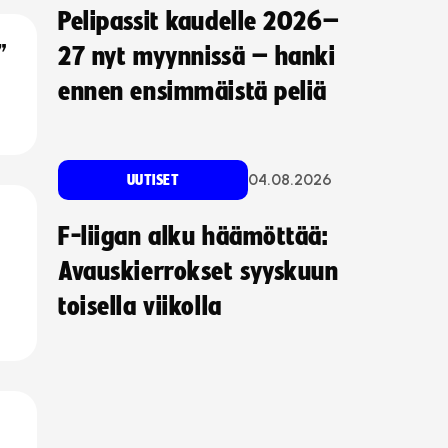
Pelipassit kaudelle 2026–
”
27 nyt myynnissä – hanki
ennen ensimmäistä peliä
04.08.2026
UUTISET
F-liigan alku häämöttää:
Avauskierrokset syyskuun
toisella viikolla