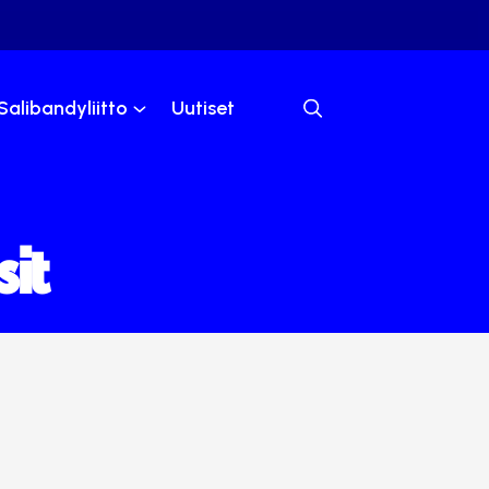
Salibandyliitto
Uutiset
sit