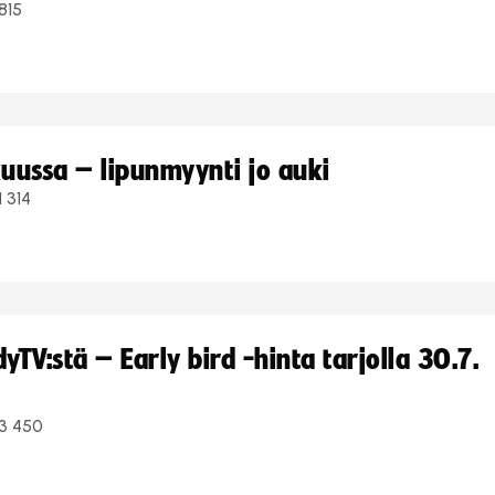
815
uussa – lipunmyynti jo auki
1 314
TV:stä – Early bird -hinta tarjolla 30.7.
3 450