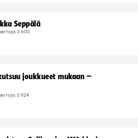
ukka Seppälä
kertoja:
3 600
 kutsuu joukkueet mukaan –
kertoja:
3 924