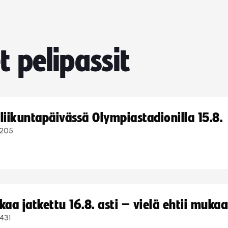
t pelipassit
iikuntapäivässä Olympiastadionilla 15.8.
205
a jatkettu 16.8. asti – vielä ehtii muka
431