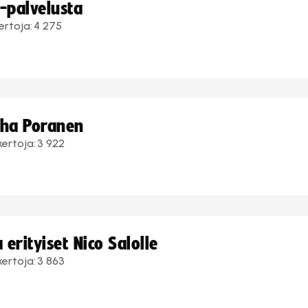
i-palvelusta
ertoja:
4 275
uha Poranen
kertoja:
3 922
erityiset Nico Salolle
kertoja:
3 863