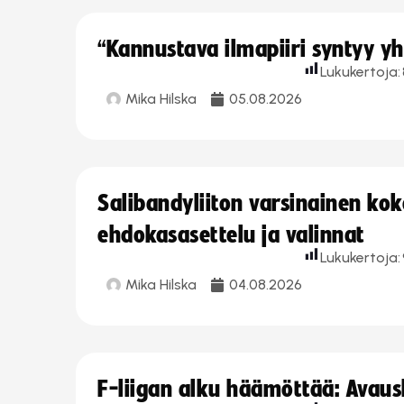
“Kannustava ilmapiiri syntyy yh
Lukukertoja:
Mika Hilska
05.08.2026
Salibandyliiton varsinainen ko
ehdokasasettelu ja valinnat
Lukukertoja:
Mika Hilska
04.08.2026
F-liigan alku häämöttää: Avausk