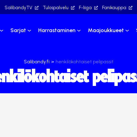
SalibandyTV
Tulospalvelu
F-liiga
Fanikauppa
Sarjat
Harrastaminen
Maajoukkueet
Salibandy.fi
>
henkilökohtaiset pelipassit
nkilökohtaiset pelipas