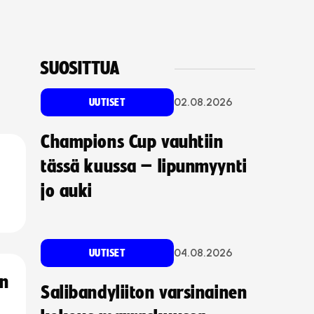
SUOSITTUA
02.08.2026
UUTISET
Champions Cup vauhtiin
tässä kuussa – lipunmyynti
jo auki
04.08.2026
UUTISET
an
Salibandyliiton varsinainen