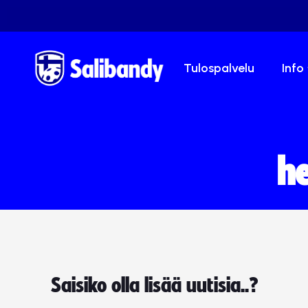
Tulospalvelu
Info
he
Saisiko olla lisää uutisia..?