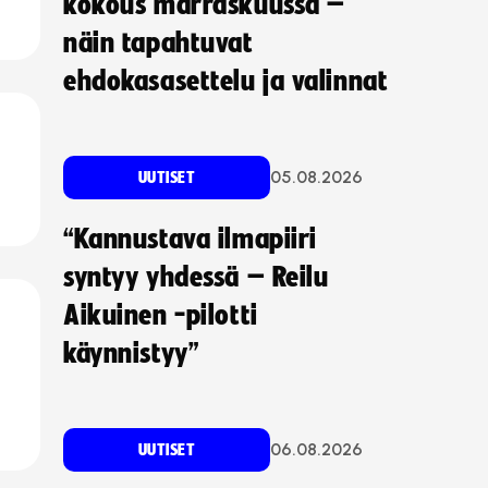
kokous marraskuussa –
näin tapahtuvat
ehdokasasettelu ja valinnat
05.08.2026
UUTISET
“Kannustava ilmapiiri
syntyy yhdessä – Reilu
Aikuinen -pilotti
käynnistyy”
06.08.2026
UUTISET