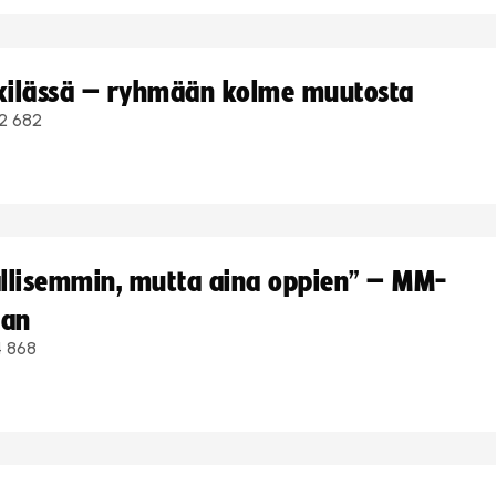
kkilässä – ryhmään kolme muutosta
2 682
hallisemmin, mutta aina oppien” – MM-
aan
4 868