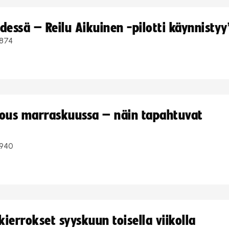
dessä – Reilu Aikuinen -pilotti käynnistyy
874
kous marraskuussa – näin tapahtuvat
940
ierrokset syyskuun toisella viikolla