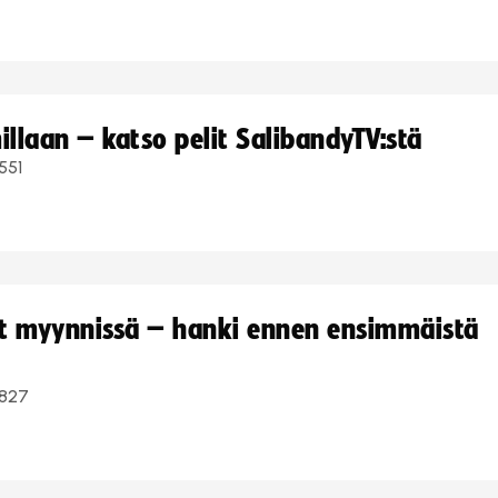
llaan – katso pelit SalibandyTV:stä
551
yt myynnissä – hanki ennen ensimmäistä
827