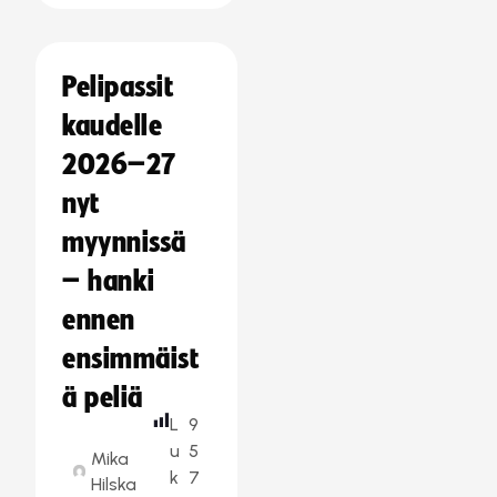
Pelipassit
kaudelle
2026–27
nyt
myynnissä
– hanki
ennen
ensimmäist
ä peliä
L
9
u
5
Mika
k
7
Hilska