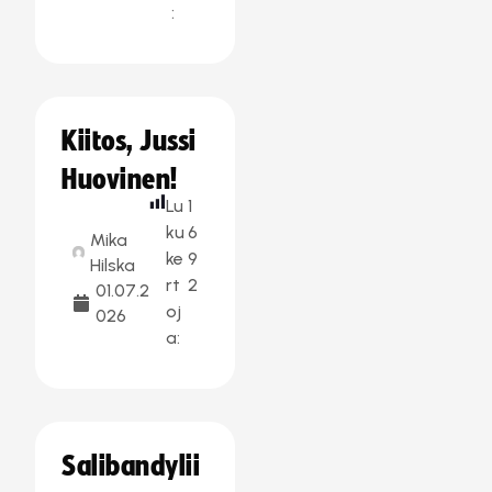
:
Kiitos, Jussi
Huovinen!
Lu
1
ku
6
Mika
ke
9
Hilska
rt
2
01.07.2
oj
026
a:
Salibandylii