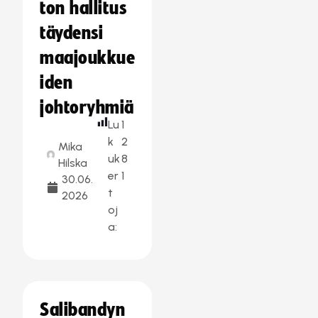
ton hallitus
täydensi
maajoukkue
iden
johtoryhmiä
Lu
1
k
2
Mika
uk
8
Hilska
er
1
30.06.
t
2026
oj
a:
Salibandyn