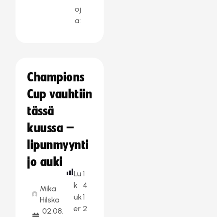
oj
a:
Champions
Cup vauhtiin
tässä
kuussa –
lipunmyynti
jo auki
Lu
1
k
4
Mika
uk
1
Hilska
er
2
02.08.