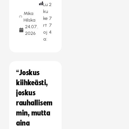
Lu
2
ku
Mika
ke
7
Hilska
rt
7
24.07.
oj
4
2026
a:
“Joskus
kiihkeästi,
joskus
rauhallisem
min, mutta
aina