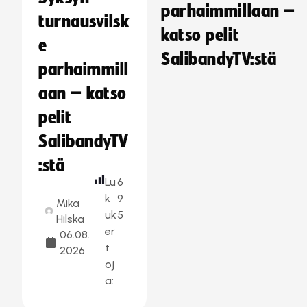
parhaimmillaan –
turnausvilsk
katso pelit
e
SalibandyTV:stä
parhaimmill
aan – katso
pelit
SalibandyTV
:stä
Lu
6
k
9
Mika
uk
5
Hilska
er
06.08.
t
2026
oj
a: