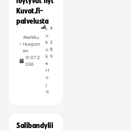
löytyvät nyt
Kuvat.fi-
palvelusta
L
4
u
Markku
k
2
Huopon
u
8
en
k
9
10.07.2
e
026
rt
o
j
a:
Salibandylii