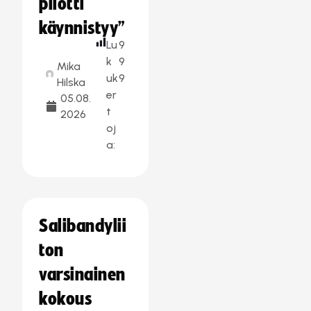
pilotti
käynnistyy”
Lu
9
k
9
Mika
uk
9
Hilska
er
05.08.
t
2026
oj
a:
Salibandylii
ton
varsinainen
kokous