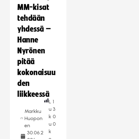
MM-kisat
tehdään
yhdessä –
Hanne
Nyrönen
pitää
kokonaisuu
den
liikkeessä
L
1
u
3
Markku
k
0
Huopon
u
0
en
k
30.06.2
e