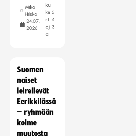
ku
Mika
ke
5
Hilska
rt
4
24.07.
oj
3
2026
a:
Suomen
naiset
leireilevät
Eerikkilässä
– ryhmään
kolme
muutosta