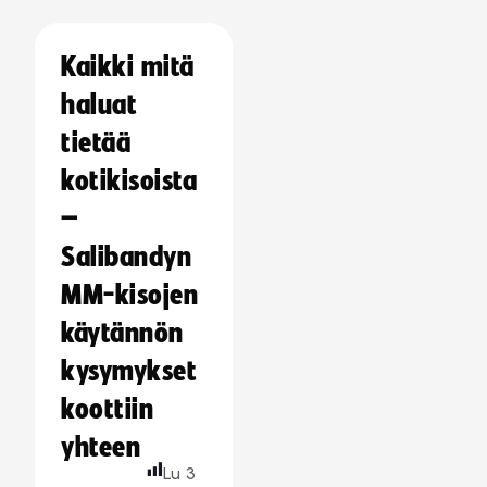
Kaikki mitä
haluat
tietää
kotikisoista
–
Salibandyn
MM-kisojen
käytännön
kysymykset
koottiin
yhteen
Lu
3