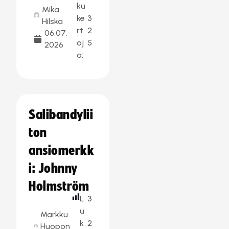
ku
Mika
ke
3
Hilska
rt
2
06.07.
oj
5
2026
a:
Salibandylii
ton
ansiomerkk
i: Johnny
Holmström
L
3
u
Markku
k
2
Huopon