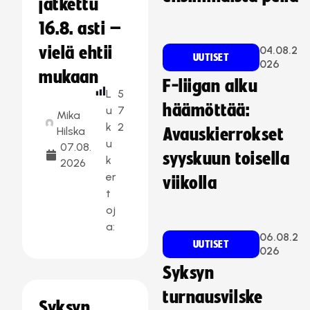
jatkettu
16.8. asti –
vielä ehtii
04.08.2
UUTISET
026
mukaan
F-liigan alku
L
5
häämöttää:
u
7
Mika
k
2
Hilska
Avauskierrokset
u
07.08.
syyskuun toisella
k
2026
er
viikolla
t
oj
a:
06.08.2
UUTISET
026
Syksyn
turnausvilske
Syksyn