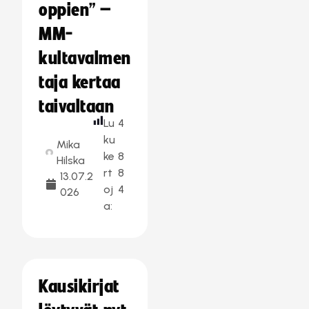
oppien” –
MM-
kultavalmen
taja kertaa
taivaltaan
Lu
4
ku
Mika
ke
8
Hilska
rt
8
13.07.2
oj
4
026
a:
Kausikirjat