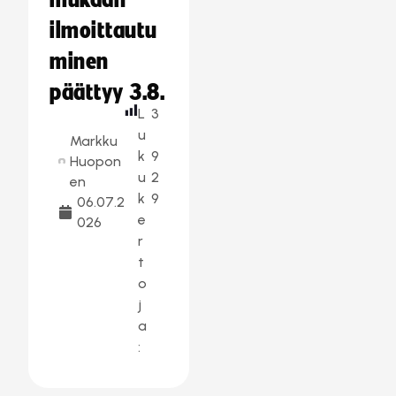
mukaan –
ilmoittautu
minen
päättyy 3.8.
L
3
u
Markku
k
9
Huopon
u
2
en
k
9
06.07.2
e
026
r
t
o
j
a
: