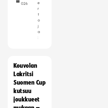
e
026
r
t
o
j
a
:
Kouvolan
Lakritsi
Suomen Cup
kutsuu
joukkueet