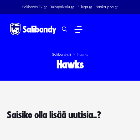
SalibandyTV
Tulospalvelu
F-liiga
Fanikauppa
>
Salibandy.fi
Hawks
Hawks
Saisiko olla lisää uutisia..?