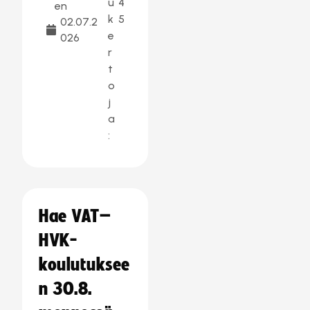
u
4
en
k
5
02.07.2
e
026
r
t
o
j
a
:
Hae VAT–
HVK-
koulutuksee
n 30.8.