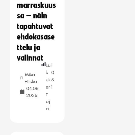
marraskuus
sa – näin
tapahtuvat
ehdokasase
ttelu ja
valinnat
Lu
1
k
0
Mika
uk
5
Hilska
er
1
04.08.
t
2026
oj
a: