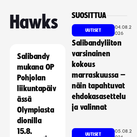
SUOSITTUA
Hawks
04.08.2
UUTISET
026
Salibandyliiton
varsinainen
Salibandy
kokous
mukana OP
marraskuussa –
Pohjolan
näin tapahtuvat
liikuntapäiv
ehdokasasettelu
ässä
ja valinnat
Olympiasta
dionilla
15.8.
05.08.2
UUTISET