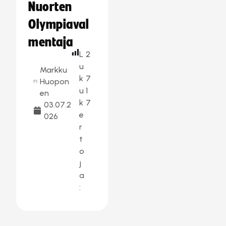
Nuorten
Olympiaval
mentaja
L
2
u
Markku
k
7
Huopon
u
1
en
k
7
03.07.2
e
026
r
t
o
j
a
: