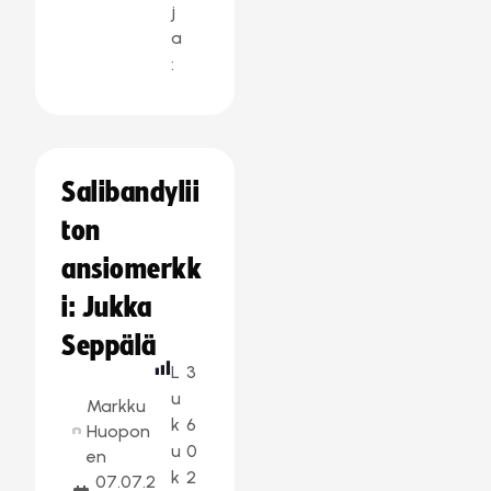
j
a
:
Salibandylii
ton
ansiomerkk
i: Jukka
Seppälä
L
3
u
Markku
k
6
Huopon
u
0
en
k
2
07.07.2