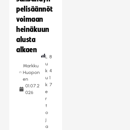
pelisäännöt
voimaan
heinäkuun
alusta
alkaen
L
8
u
Markku
k
4
Huopon
u
1
en
k
7
01.07.2
e
026
r
t
o
j
a