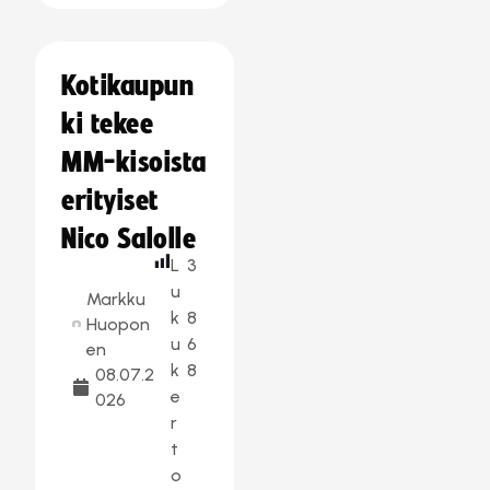
Kotikaupun
ki tekee
MM-kisoista
erityiset
Nico Salolle
L
3
u
Markku
k
8
Huopon
u
6
en
k
8
08.07.2
e
026
r
t
o