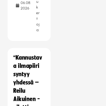
u
06.08.
k
2026
er
t
oj
a:
“Kannustav
a ilmapiiri
syntyy
yhdessä –
Reilu
Aikuinen -