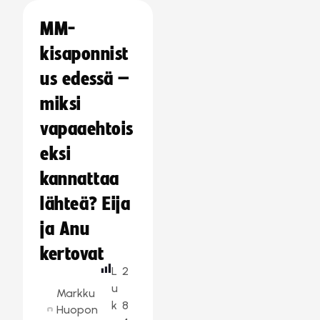
MM-
kisaponnist
us edessä –
miksi
vapaaehtois
eksi
kannattaa
lähteä? Eija
ja Anu
kertovat
L
2
u
Markku
k
8
Huopon