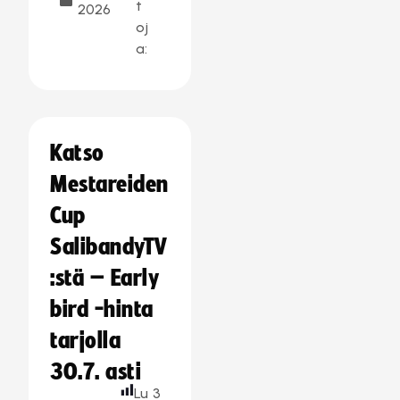
t
2026
oj
a:
Katso
Mestareiden
Cup
SalibandyTV
:stä – Early
bird -hinta
tarjolla
30.7. asti
Lu
3