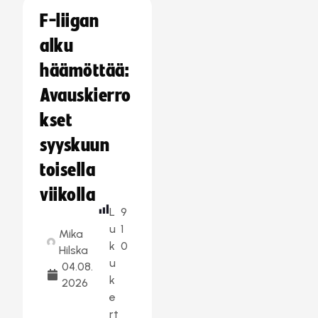
F-liigan
alku
häämöttää:
Avauskierro
kset
syyskuun
toisella
viikolla
L
9
u
1
Mika
k
0
Hilska
u
04.08.
k
2026
e
rt