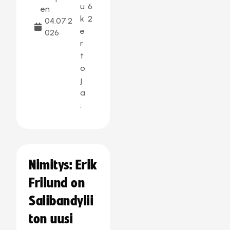
u
6
en
k
2
04.07.2
e
026
r
t
o
j
a
:
Nimitys: Erik
Frilund on
Salibandylii
ton uusi