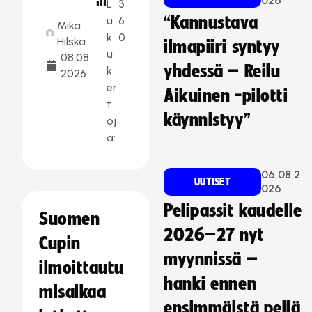
026
L
3
“Kannustava
u
6
Mika
k
0
Hilska
ilmapiiri syntyy
u
08.08.
yhdessä – Reilu
k
2026
er
Aikuinen -pilotti
t
käynnistyy”
oj
a:
06.08.2
UUTISET
026
Pelipassit kaudelle
Suomen
2026–27 nyt
Cupin
myynnissä –
ilmoittautu
hanki ennen
misaikaa
ensimmäistä peliä