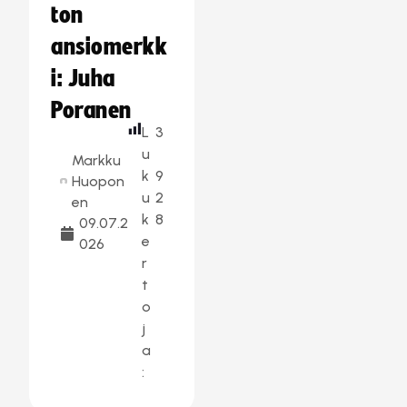
ton
ansiomerkk
i: Juha
Poranen
L
3
u
Markku
k
9
Huopon
u
2
en
k
8
09.07.2
e
026
r
t
o
j
a
: