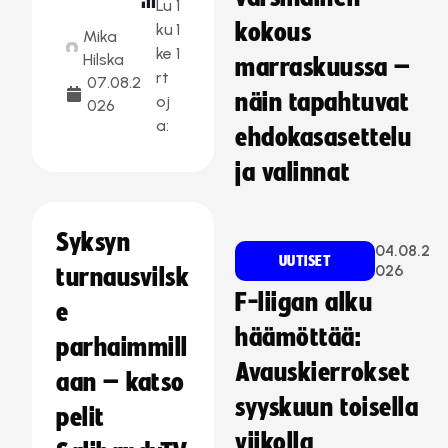
Lu
1
kokous
ku
1
Mika
ke
1
Hilska
marraskuussa –
rt
07.08.2
näin tapahtuvat
oj
026
a:
ehdokasasettelu
ja valinnat
Syksyn
04.08.2
UUTISET
026
turnausvilsk
F-liigan alku
e
häämöttää:
parhaimmill
Avauskierrokset
aan – katso
syyskuun toisella
pelit
viikolla