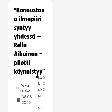
“Kannustav
a ilmapiiri
syntyy
yhdessä –
Reilu
Aikuinen -
pilotti
käynnistyy”
Lu
6
k
2
Mika
uk
2
Hilska
er
05.08.
t
2026
oj