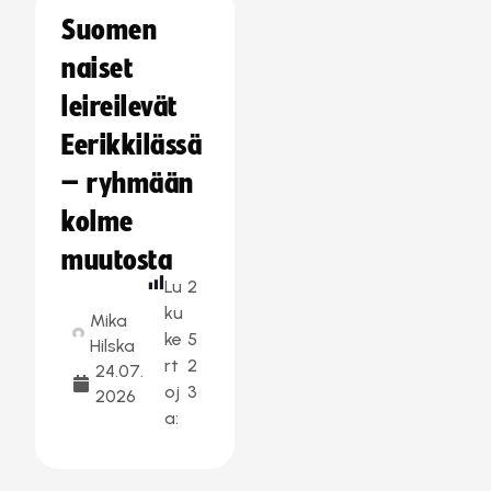
Suomen
naiset
leireilevät
Eerikkilässä
– ryhmään
kolme
muutosta
Lu
2
ku
Mika
ke
5
Hilska
rt
2
24.07.
oj
3
2026
a: