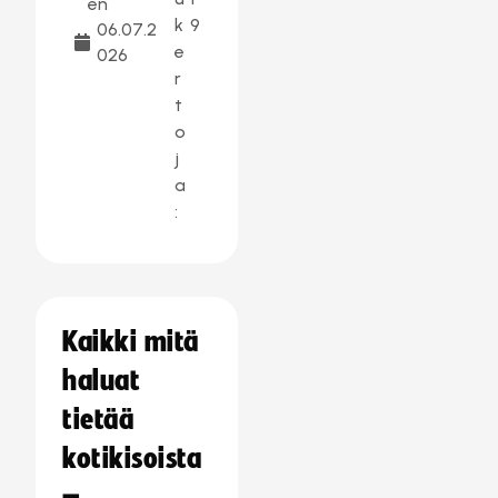
en
k
9
06.07.2
e
026
r
t
o
j
a
:
Kaikki mitä
haluat
tietää
kotikisoista