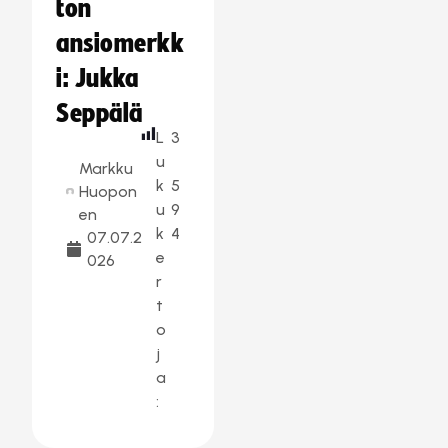
ton
ansiomerkk
i: Jukka
Seppälä
L
3
u
Markku
k
5
Huopon
u
9
en
k
4
07.07.2
e
026
r
t
o
j
a
: