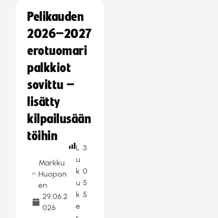
Pelikauden
2026–2027
erotuomari
palkkiot
sovittu –
lisätty
kilpailusään
töihin
L
3
u
Markku
k
0
Huopon
u
5
en
k
5
29.06.2
e
026
r