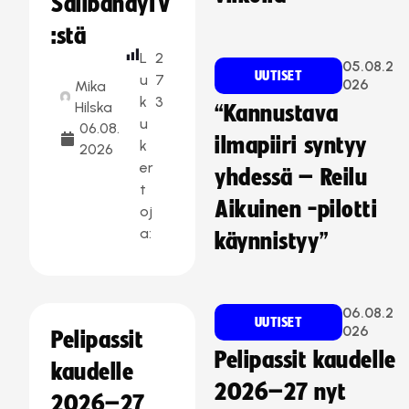
SalibandyTV
:stä
L
2
05.08.2
UUTISET
u
7
026
Mika
k
3
Hilska
“Kannustava
u
06.08.
ilmapiiri syntyy
k
2026
er
yhdessä – Reilu
t
Aikuinen -pilotti
oj
a:
käynnistyy”
06.08.2
UUTISET
026
Pelipassit
Pelipassit kaudelle
kaudelle
2026–27 nyt
2026–27