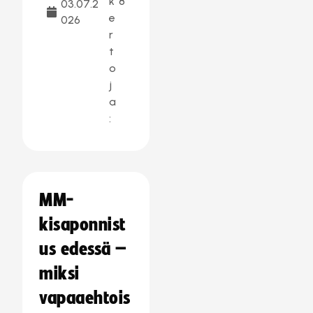
k
8
03.07.2
e
026
r
t
o
j
a
:
MM-
kisaponnist
us edessä –
miksi
vapaaehtois