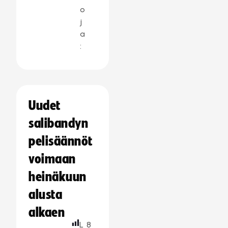
o
j
a
:
Uudet
salibandyn
pelisäännöt
voimaan
heinäkuun
alusta
alkaen
L
8