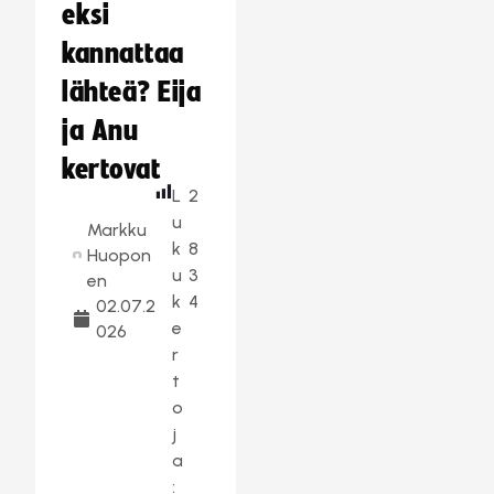
eksi
kannattaa
lähteä? Eija
ja Anu
kertovat
L
2
u
Markku
k
8
Huopon
u
3
en
k
4
02.07.2
e
026
r
t
o
j
a
: