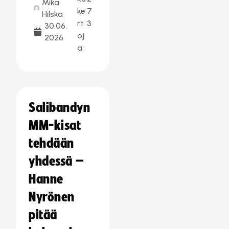
Mika
ke
7
Hilska
rt
3
30.06.
oj
2026
a:
Salibandyn
MM-kisat
tehdään
yhdessä –
Hanne
Nyrönen
pitää