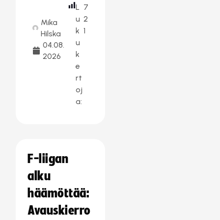
L
7
u
2
Mika
k
1
Hilska
u
04.08.
k
2026
e
rt
oj
a:
F-liigan
alku
häämöttää:
Avauskierro