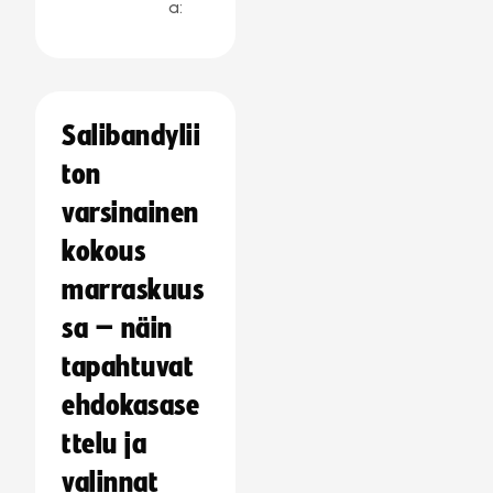
a:
Salibandylii
ton
varsinainen
kokous
marraskuus
sa – näin
tapahtuvat
ehdokasase
ttelu ja
valinnat