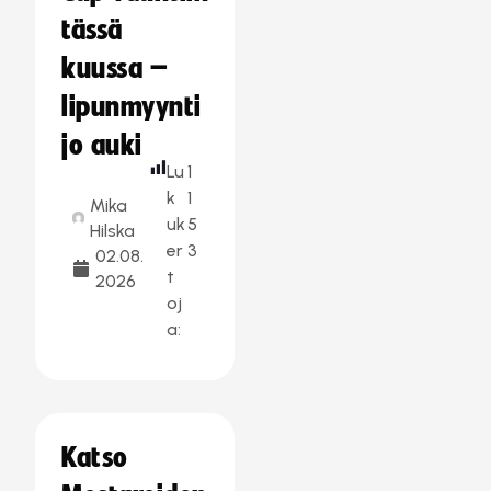
tässä
kuussa –
lipunmyynti
jo auki
Lu
1
k
1
Mika
uk
5
Hilska
er
3
02.08.
t
2026
oj
a:
Katso