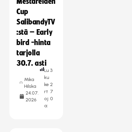
Mestareiden
Cup
SalibandyTV
:stä – Early
bird -hinta
tarjolla
30.7. asti
Lu
3
ku
Mika
ke
2
Hilska
rt
7
24.07.
oj
0
2026
a: