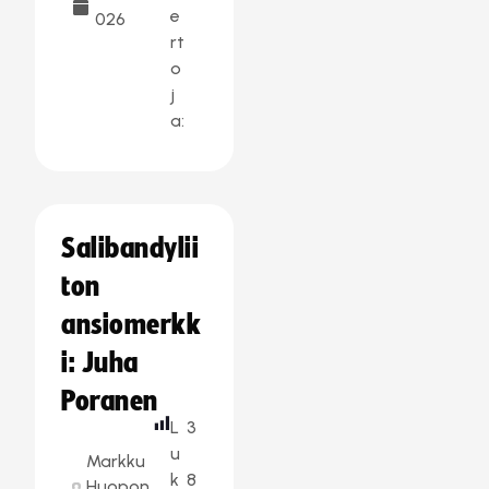
e
026
rt
o
j
a:
Salibandylii
ton
ansiomerkk
i: Juha
Poranen
L
3
u
Markku
k
8
Huopon