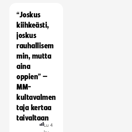
“Joskus
kiihkeästi,
joskus
rauhallisem
min, mutta
aina
oppien” –
MM-
kultavalmen
taja kertaa
taivaltaan
Lu
4