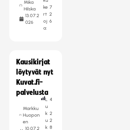
ku
Mika
ke
7
Hilska
rt
2
13.07.2
oj
6
026
a:
Kausikirjat
löytyvät nyt
Kuvat.fi-
palvelusta
L
4
u
Markku
k
2
Huopon
u
2
en
k
8
10.07.2