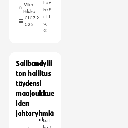
ku
6
Mika
ke
8
Hilska
rt
1
01.07.2
oj
026
a:
Salibandylii
ton hallitus
täydensi
maajoukkue
iden
johtoryhmiä
Lu
1
ku
2