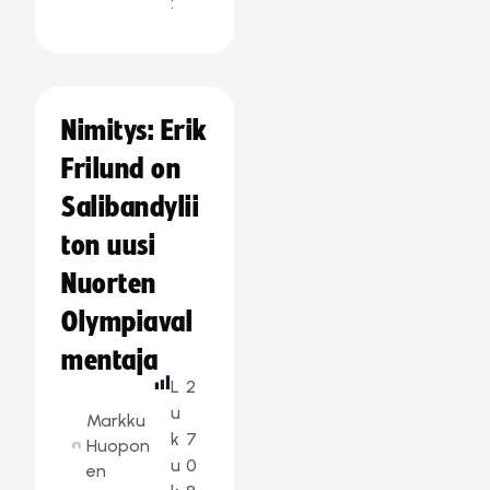
:
Nimitys: Erik
Frilund on
Salibandylii
ton uusi
Nuorten
Olympiaval
mentaja
L
2
u
Markku
k
7
Huopon
u
0
en