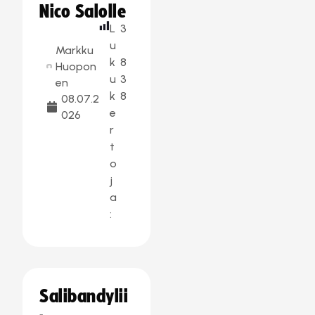
Nico Salolle
L
3
u
Markku
k
8
Huopon
u
3
en
k
8
08.07.2
e
026
r
t
o
j
a
:
Salibandylii