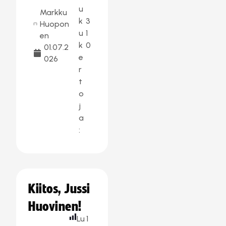
u
Markku
k
3
Huopon
u
1
en
k
0
01.07.2
e
026
r
t
o
j
a
:
Kiitos, Jussi
Huovinen!
Lu
1