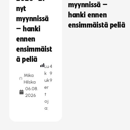
myynnissä –
nyt
hanki ennen
myynnissä
ensimmäistä peliä
– hanki
ennen
ensimmäist
ä peliä
Lu
4
k
9
Mika
uk
9
Hilska
er
06.08.
t
2026
oj
a: