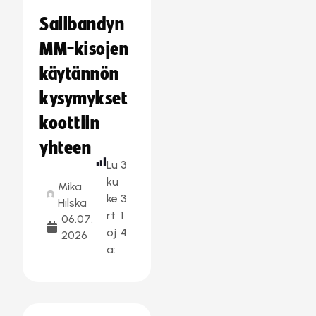
–
Salibandyn
MM-kisojen
käytännön
kysymykset
koottiin
yhteen
Lu
3
ku
Mika
ke
3
Hilska
rt
1
06.07.
oj
4
2026
a: