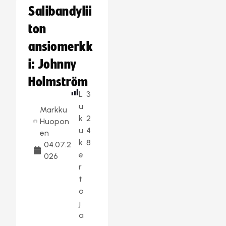
Salibandylii
ton
ansiomerkk
i: Johnny
Holmström
L
3
u
Markku
k
2
Huopon
u
4
en
k
8
04.07.2
e
026
r
t
o
j
a