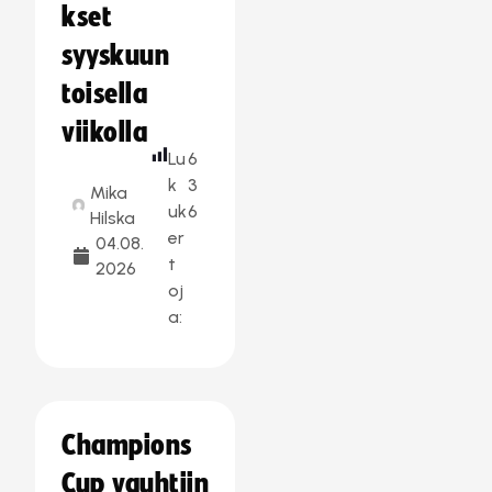
kset
syyskuun
toisella
viikolla
Lu
6
k
3
Mika
uk
6
Hilska
er
04.08.
t
2026
oj
a:
Champions
Cup vauhtiin