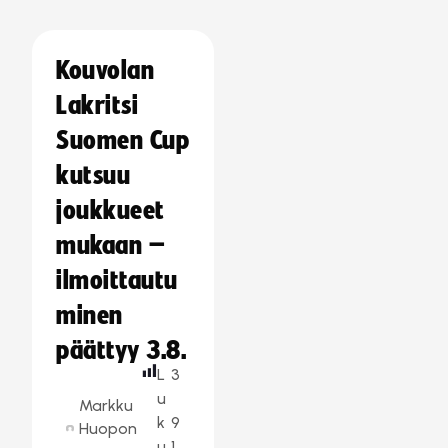
Kouvolan
Lakritsi
Suomen Cup
kutsuu
joukkueet
mukaan –
ilmoittautu
minen
päättyy 3.8.
L
3
u
Markku
k
9
Huopon
u
1