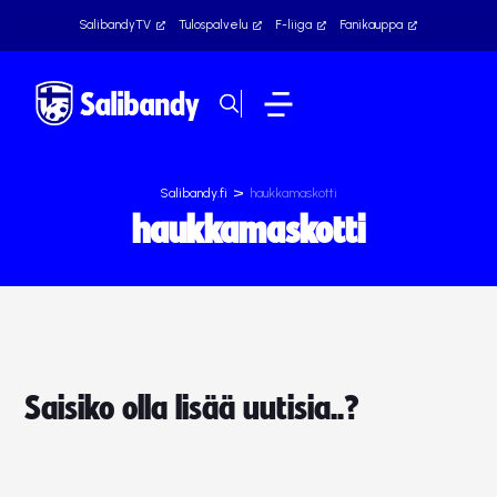
SalibandyTV
Tulospalvelu
F-liiga
Fanikauppa
>
Salibandy.fi
haukkamaskotti
haukkamaskotti
Saisiko olla lisää uutisia..?