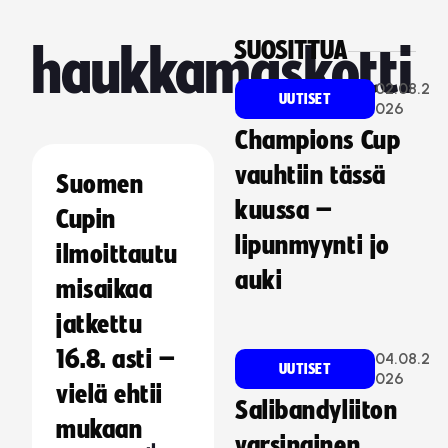
SUOSITTUA
haukkamaskotti
02.08.2
UUTISET
026
Champions Cup
vauhtiin tässä
Suomen
kuussa –
Cupin
lipunmyynti jo
ilmoittautu
auki
misaikaa
jatkettu
16.8. asti –
04.08.2
UUTISET
026
vielä ehtii
Salibandyliiton
mukaan
varsinainen