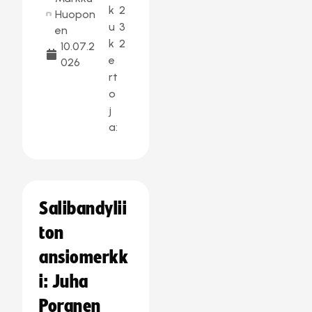
k
2
Huopon
u
3
en
k
2
10.07.2
e
026
rt
o
j
a:
Salibandylii
ton
ansiomerkk
i: Juha
Poranen