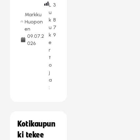
L
3
u
Markku
k
8
Huopon
u
7
en
k
9
09.07.2
e
026
r
t
o
j
a
:
Kotikaupun
ki tekee