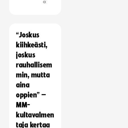
a:
“Joskus
kiihkeästi,
joskus
rauhallisem
min, mutta
aina
oppien” –
MM-
kultavalmen
taja kertaa