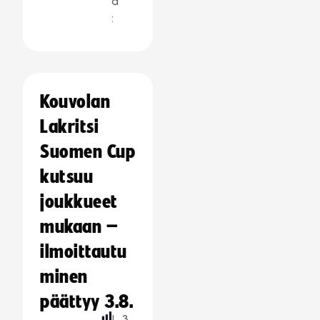
a
:
Kouvolan
Lakritsi
Suomen Cup
kutsuu
joukkueet
mukaan –
ilmoittautu
minen
päättyy 3.8.
L
3