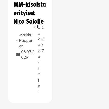
MM-kisoista
erityiset
Nico Salolle
L
3
u
Markku
k
8
Huopon
u
4
en
k
7
08.07.2
e
026
r
t
o
j
a
: