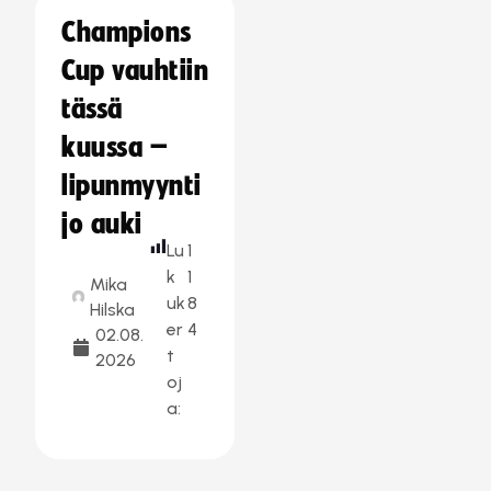
Champions
Cup vauhtiin
tässä
kuussa –
lipunmyynti
jo auki
Lu
1
k
1
Mika
uk
8
Hilska
er
4
02.08.
t
2026
oj
a: