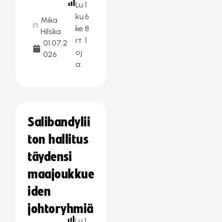
Lu
1
ku
6
Mika
ke
8
Hilska
rt
1
01.07.2
oj
026
a:
Salibandylii
ton hallitus
täydensi
maajoukkue
iden
johtoryhmiä
Lu
1