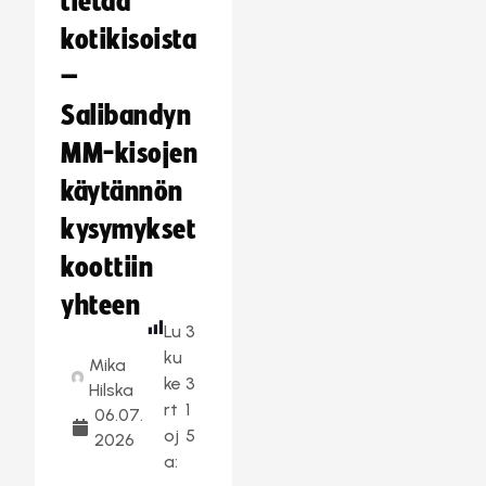
tietää
kotikisoista
–
Salibandyn
MM-kisojen
käytännön
kysymykset
koottiin
yhteen
Lu
3
ku
Mika
ke
3
Hilska
rt
1
06.07.
oj
5
2026
a: