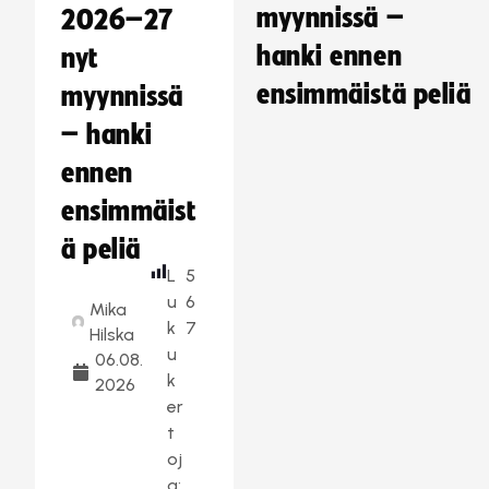
myynnissä –
2026–27
hanki ennen
nyt
ensimmäistä peliä
myynnissä
– hanki
ennen
ensimmäist
ä peliä
L
5
u
6
Mika
k
7
Hilska
u
06.08.
k
2026
er
t
oj
a: