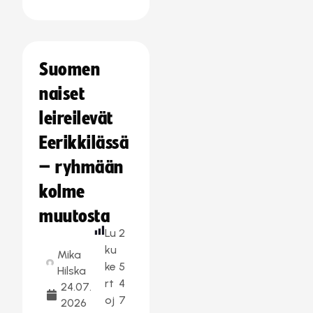
Suomen
naiset
leireilevät
Eerikkilässä
– ryhmään
kolme
muutosta
Lu
2
ku
Mika
ke
5
Hilska
rt
4
24.07.
oj
7
2026