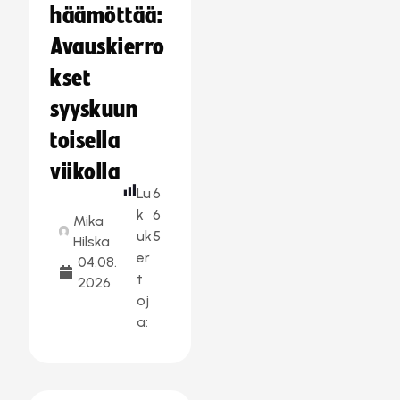
häämöttää:
Avauskierro
kset
syyskuun
toisella
viikolla
Lu
6
k
6
Mika
uk
5
Hilska
er
04.08.
t
2026
oj
a: