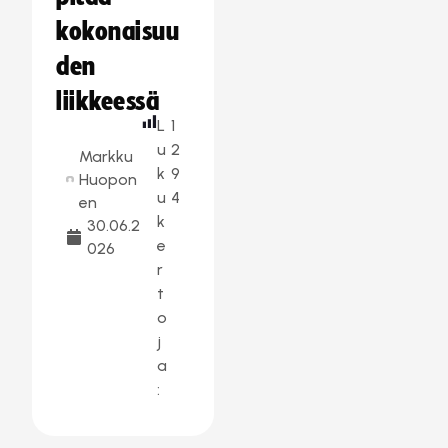
kokonaisuu
den
liikkeessä
L
1
u
2
Markku
k
9
Huopon
u
4
en
k
30.06.2
e
026
r
t
o
j
a
: