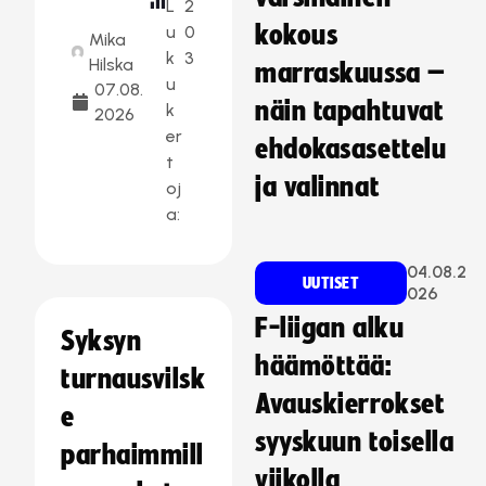
L
2
kokous
u
0
Mika
k
3
Hilska
marraskuussa –
u
07.08.
näin tapahtuvat
k
2026
er
ehdokasasettelu
t
ja valinnat
oj
a:
04.08.2
UUTISET
026
F-liigan alku
Syksyn
häämöttää:
turnausvilsk
Avauskierrokset
e
syyskuun toisella
parhaimmill
viikolla