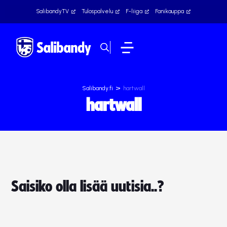
SalibandyTV
Tulospalvelu
F-liiga
Fanikauppa
>
Salibandy.fi
hartwall
hartwall
Saisiko olla lisää uutisia..?