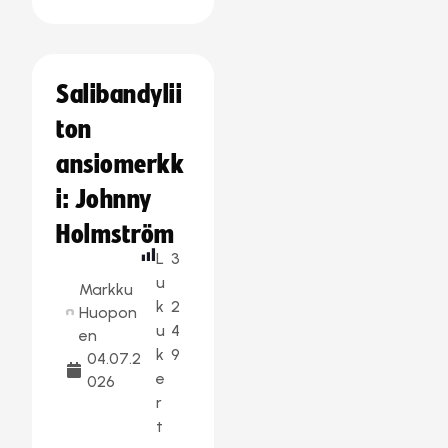
Salibandylii
ton
ansiomerkk
i: Johnny
Holmström
L
3
u
Markku
k
2
Huopon
u
4
en
k
9
04.07.2
e
026
r
t