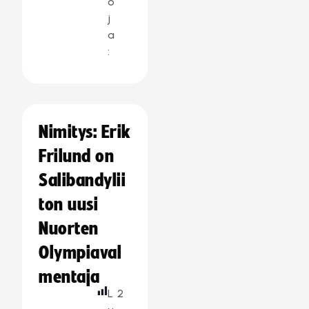
o
j
a
:
Nimitys: Erik
Frilund on
Salibandylii
ton uusi
Nuorten
Olympiaval
mentaja
L
2