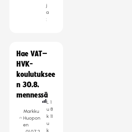
j
a
:
Hae VAT–
HVK-
koulutuksee
n 30.8.
mennessä
L
1
u
8
Markku
k
11
Huopon
u
en
k
01.07.2