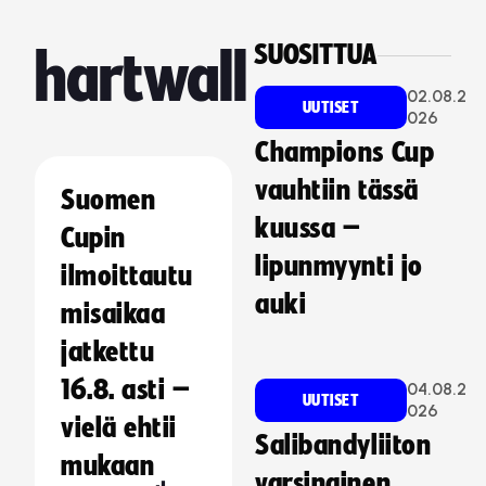
SUOSITTUA
hartwall
02.08.2
UUTISET
026
Champions Cup
vauhtiin tässä
Suomen
kuussa –
Cupin
lipunmyynti jo
ilmoittautu
auki
misaikaa
jatkettu
16.8. asti –
04.08.2
UUTISET
026
vielä ehtii
Salibandyliiton
mukaan
varsinainen