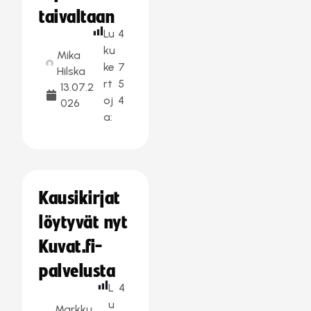
taivaltaan
Lu
4
ku
Mika
ke
7
Hilska
rt
5
13.07.2
oj
4
026
a:
Kausikirjat
löytyvät nyt
Kuvat.fi-
palvelusta
L
4
u
Markku