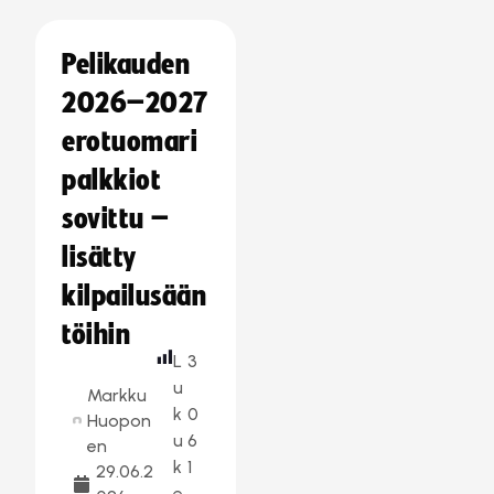
Pelikauden
2026–2027
erotuomari
palkkiot
sovittu –
lisätty
kilpailusään
töihin
L
3
u
Markku
k
0
Huopon
u
6
en
k
1
29.06.2
e