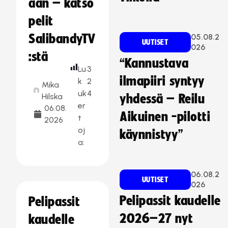
aan – katso
pelit
SalibandyTV
05.08.2
UUTISET
026
:stä
“Kannustava
Lu
3
ilmapiiri syntyy
k
2
Mika
uk
4
Hilska
yhdessä – Reilu
er
06.08.
Aikuinen -pilotti
t
2026
oj
käynnistyy”
a:
06.08.2
UUTISET
026
Pelipassit kaudelle
Pelipassit
2026–27 nyt
kaudelle