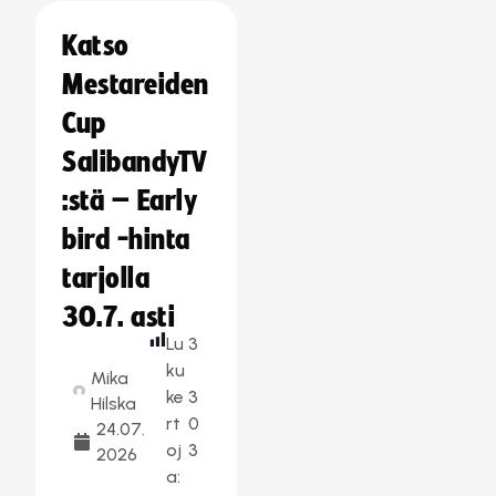
Katso
Mestareiden
Cup
SalibandyTV
:stä – Early
bird -hinta
tarjolla
30.7. asti
Lu
3
ku
Mika
ke
3
Hilska
rt
0
24.07.
oj
3
2026
a: