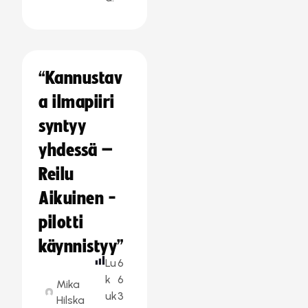
“Kannustav
a ilmapiiri
syntyy
yhdessä –
Reilu
Aikuinen -
pilotti
käynnistyy”
Lu
6
k
6
Mika
uk
3
Hilska