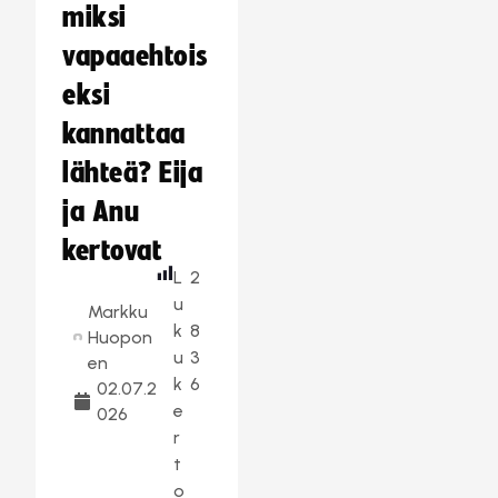
miksi
vapaaehtois
eksi
kannattaa
lähteä? Eija
ja Anu
kertovat
L
2
u
Markku
k
8
Huopon
u
3
en
k
6
02.07.2
e
026
r
t
o