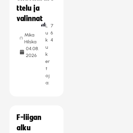
ttelu ja
valinnat
L
7
u
6
Mika
k
4
Hilska
u
04.08.
k
2026
er
t
oj
a:
F-liigan
alku