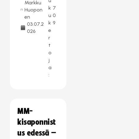
u
Markku
k
7
Huopon
u
0
en
k
9
03.07.2
e
026
r
t
o
j
a
:
MM-
kisaponnist
us edessä –