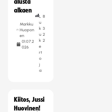
alusta
alkaen
L
8
u
Markku
k
3
Huopon
u
2
en
k
2
01.07.2
e
026
rt
o
j
a:
Kiitos, Jussi
Huovinen!