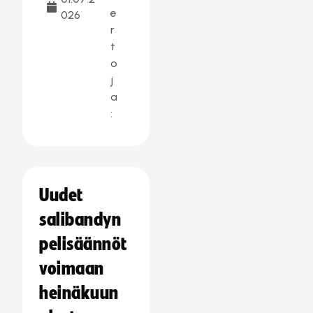
e
026
r
t
o
j
a
:
Uudet
salibandyn
pelisäännöt
voimaan
heinäkuun