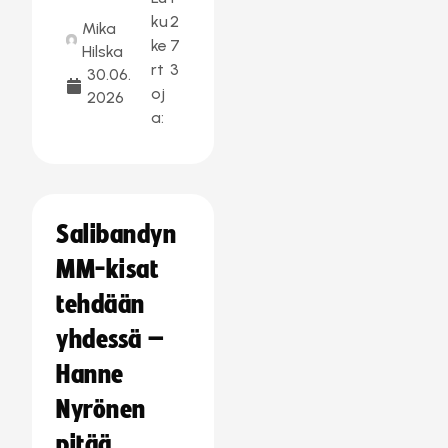
ku
2
Mika
ke
7
Hilska
rt
3
30.06.
oj
2026
a:
Salibandyn
MM-kisat
tehdään
yhdessä –
Hanne
Nyrönen
pitää