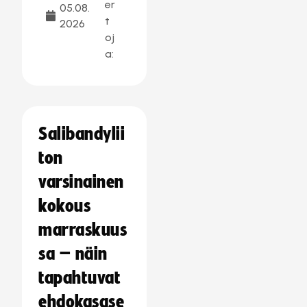
er
05.08.
t
2026
oj
a:
Salibandylii
ton
varsinainen
kokous
marraskuus
sa – näin
tapahtuvat
ehdokasase