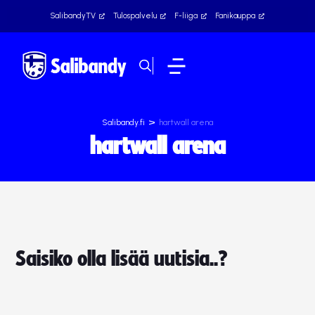
SalibandyTV
Tulospalvelu
F-liiga
Fanikauppa
>
Salibandy.fi
hartwall arena
hartwall arena
Saisiko olla lisää uutisia..?