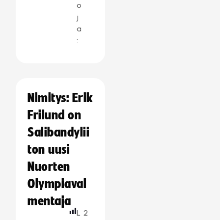
o
j
a
:
Nimitys: Erik
Frilund on
Salibandylii
ton uusi
Nuorten
Olympiaval
mentaja
L
2