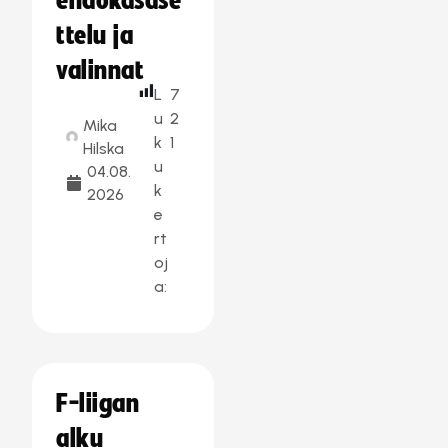
ehdokasase
ttelu ja
valinnat
L
7
u
2
Mika
k
1
Hilska
u
04.08.
k
2026
e
rt
oj
a:
F-liigan
alku