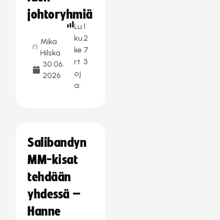
johtoryhmiä
Lu
1
ku
2
Mika
ke
7
Hilska
rt
3
30.06.
oj
2026
a:
Salibandyn
MM-kisat
tehdään
yhdessä –
Hanne