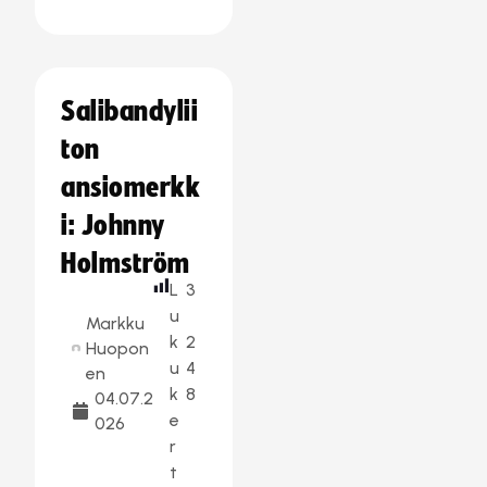
Salibandylii
ton
ansiomerkk
i: Johnny
Holmström
L
3
u
Markku
k
2
Huopon
u
4
en
k
8
04.07.2
e
026
r
t