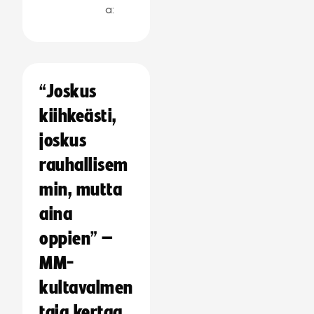
a:
“Joskus
kiihkeästi,
joskus
rauhallisem
min, mutta
aina
oppien” –
MM-
kultavalmen
taja kertaa