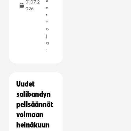
k
01.07.2
e
026
r
t
o
j
a
:
Uudet
salibandyn
pelisäännöt
voimaan
heinäkuun