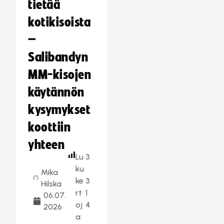
tietää
kotikisoista
–
Salibandyn
MM-kisojen
käytännön
kysymykset
koottiin
yhteen
Lu
3
ku
Mika
ke
3
Hilska
rt
1
06.07.
oj
4
2026
a: