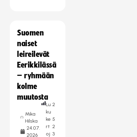
Suomen
naiset
leireilevät
Eerikkilässä
– ryhmään
kolme
muutosta
Lu
2
ku
Mika
ke
5
Hilska
rt
2
24.07.
oj
3
2026