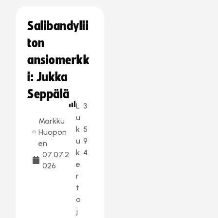
Salibandylii
ton
ansiomerkk
i: Jukka
Seppälä
L
3
u
Markku
k
5
Huopon
u
9
en
k
4
07.07.2
e
026
r
t
o
j