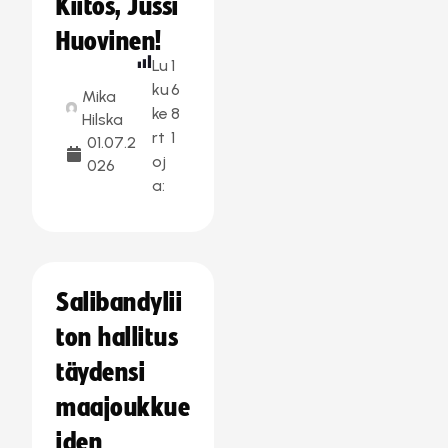
Kiitos, Jussi
Huovinen!
Lu
1
ku
6
Mika
ke
8
Hilska
rt
1
01.07.2
oj
026
a:
Salibandylii
ton hallitus
täydensi
maajoukkue
iden