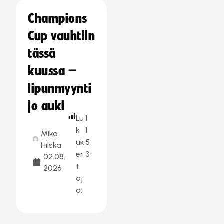
Champions
Cup vauhtiin
tässä
kuussa –
lipunmyynti
jo auki
Lu
1
k
1
Mika
uk
5
Hilska
er
3
02.08.
t
2026
oj
a: