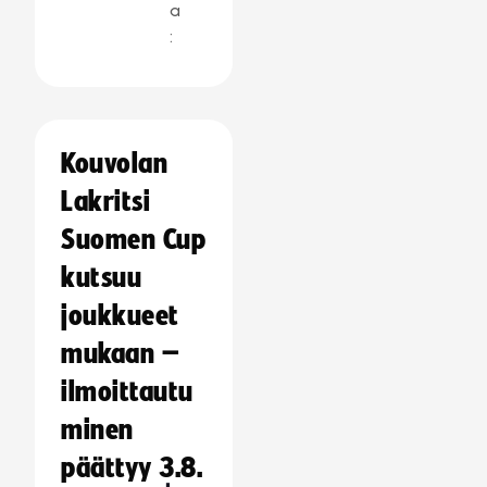
a
:
Kouvolan
Lakritsi
Suomen Cup
kutsuu
joukkueet
mukaan –
ilmoittautu
minen
päättyy 3.8.