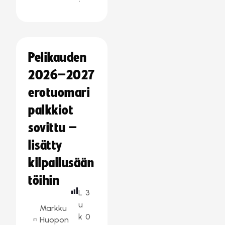
Pelikauden
2026–2027
erotuomari
palkkiot
sovittu –
lisätty
kilpailusään
töihin
L
3
u
Markku
k
0
Huopon