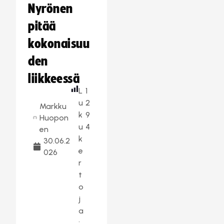
Nyrönen
pitää
kokonaisuu
den
liikkeessä
L
1
u
2
Markku
k
9
Huopon
u
4
en
k
30.06.2
e
026
r
t
o
j
a
: