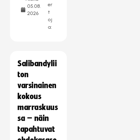
er
05.08.
t
2026
oj
a:
Salibandylii
ton
varsinainen
kokous
marraskuus
sa – näin
tapahtuvat