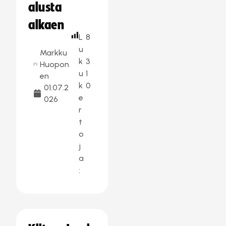
alusta
alkaen
L
8
u
Markku
k
3
Huopon
u
1
en
k
0
01.07.2
e
026
r
t
o
j
a
: