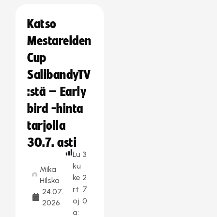
Katso
Mestareiden
Cup
SalibandyTV
:stä – Early
bird -hinta
tarjolla
30.7. asti
Lu
3
ku
Mika
ke
2
Hilska
rt
7
24.07.
oj
0
2026
a: