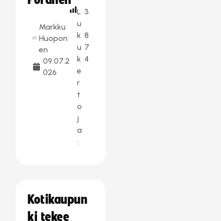
Poranen
L
3
u
Markku
k
8
Huopon
u
7
en
k
4
09.07.2
e
026
r
t
o
j
a
:
Kotikaupun
ki tekee