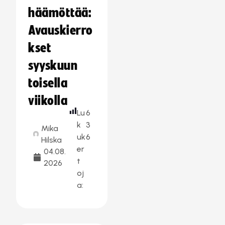
häämöttää:
Avauskierro
kset
syyskuun
toisella
viikolla
Lu
6
k
3
Mika
uk
6
Hilska
er
04.08.
t
2026
oj
a: