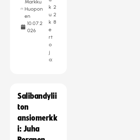
Markku
k
2
Huopon
u
2
en
k
8
10.07.2
e
026
rt
o
j
a:
Salibandylii
ton
ansiomerkk
i: Juha