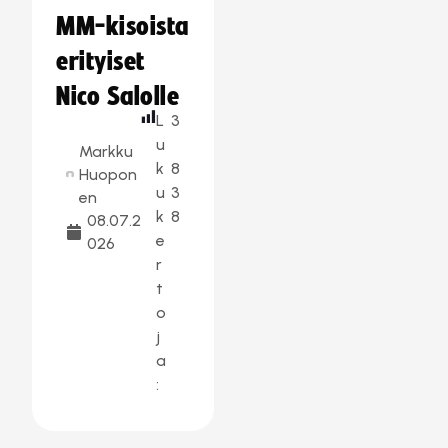
MM-kisoista
erityiset
Nico Salolle
L
3
u
Markku
k
8
Huopon
u
3
en
k
8
08.07.2
e
026
r
t
o
j
a
: