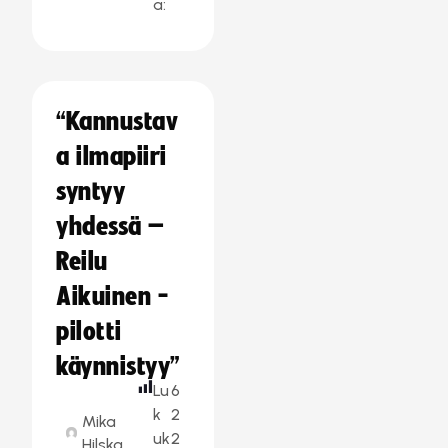
a:
“Kannustav
a ilmapiiri
syntyy
yhdessä –
Reilu
Aikuinen -
pilotti
käynnistyy”
Lu
6
k
2
Mika
uk
2
Hilska