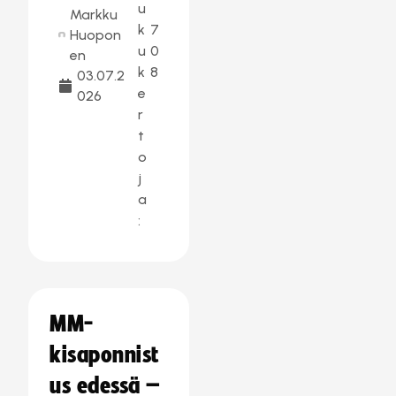
u
Markku
k
7
Huopon
u
0
en
k
8
03.07.2
e
026
r
t
o
j
a
:
MM-
kisaponnist
us edessä –