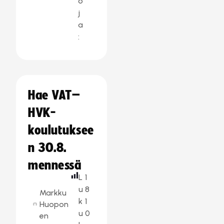
o
j
a
:
Hae VAT–
HVK-
koulutuksee
n 30.8.
mennessä
L
1
u
8
Markku
k
1
Huopon
u
0
en