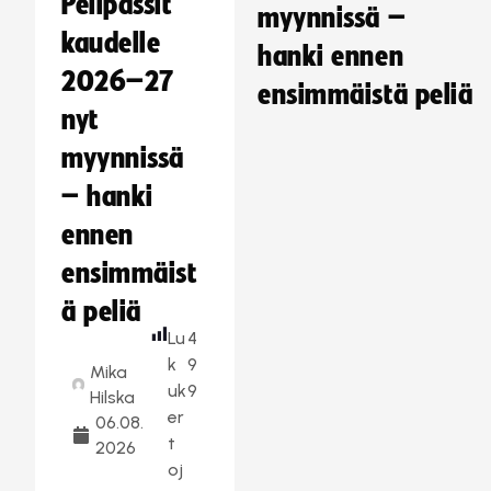
Pelipassit
myynnissä –
kaudelle
hanki ennen
2026–27
ensimmäistä peliä
nyt
myynnissä
– hanki
ennen
ensimmäist
ä peliä
Lu
4
k
9
Mika
uk
9
Hilska
er
06.08.
t
2026
oj