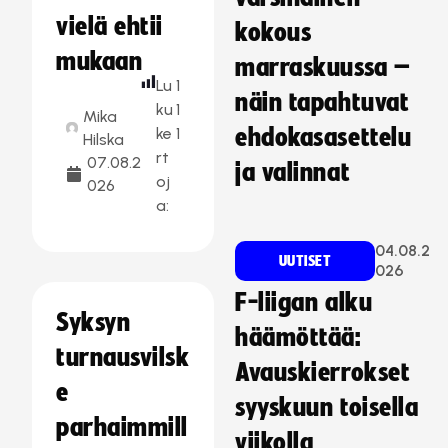
vielä ehtii
kokous
mukaan
marraskuussa –
Lu
1
näin tapahtuvat
ku
1
Mika
ke
1
ehdokasasettelu
Hilska
rt
07.08.2
ja valinnat
oj
026
a:
04.08.2
UUTISET
026
F-liigan alku
Syksyn
häämöttää:
turnausvilsk
Avauskierrokset
e
syyskuun toisella
parhaimmill
viikolla