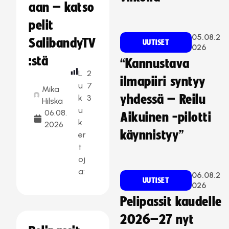
aan – katso
pelit
05.08.2
SalibandyTV
UUTISET
026
:stä
“Kannustava
L
2
ilmapiiri syntyy
u
7
Mika
yhdessä – Reilu
k
3
Hilska
u
06.08.
Aikuinen -pilotti
k
2026
käynnistyy”
er
t
oj
a:
06.08.2
UUTISET
026
Pelipassit kaudelle
2026–27 nyt