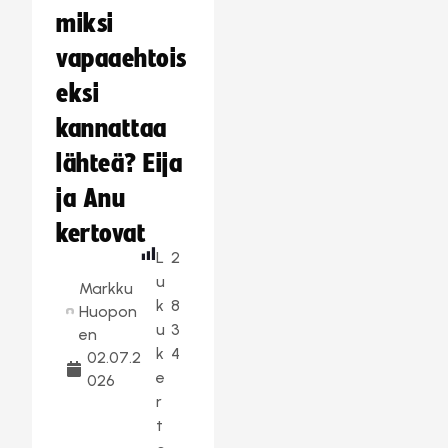
miksi
vapaaehtois
eksi
kannattaa
lähteä? Eija
ja Anu
kertovat
L
2
u
Markku
k
8
Huopon
u
3
en
k
4
02.07.2
e
026
r
t