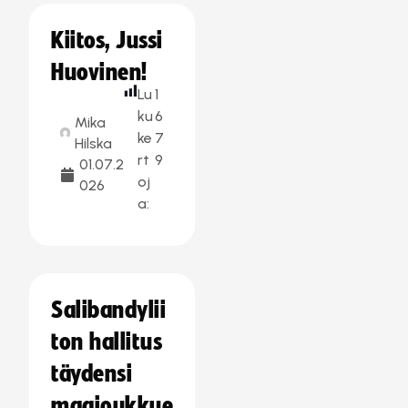
Kiitos, Jussi
Huovinen!
Lu
1
ku
6
Mika
ke
7
Hilska
rt
9
01.07.2
oj
026
a:
Salibandylii
ton hallitus
täydensi
maajoukkue