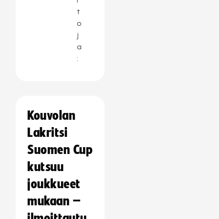
t
o
j
a
:
Kouvolan
Lakritsi
Suomen Cup
kutsuu
joukkueet
mukaan –
ilmoittautu