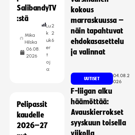
SalibandyTV
kokous
:stä
marraskuussa –
Lu
2
näin tapahtuvat
k
2
Mika
uk
6
ehdokasasettelu
Hilska
er
06.08.
ja valinnat
t
2026
oj
a:
04.08.2
UUTISET
026
F-liigan alku
häämöttää:
Pelipassit
Avauskierrokset
kaudelle
syyskuun toisella
2026–27
viikolla