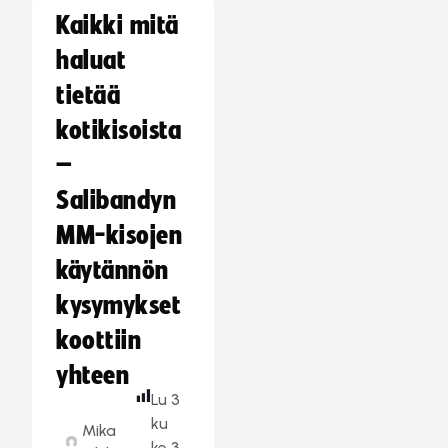
Kaikki mitä
haluat
tietää
kotikisoista
–
Salibandyn
MM-kisojen
käytännön
kysymykset
koottiin
yhteen
Lu
3
ku
Mika
ke
3