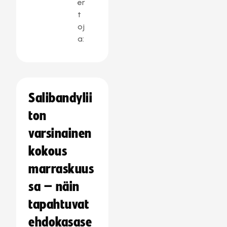
er
t
oj
a:
Salibandylii
ton
varsinainen
kokous
marraskuus
sa – näin
tapahtuvat
ehdokasase