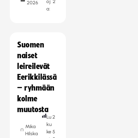
oj
2
2026
a:
Suomen
naiset
leireilevät
Eerikkilässä
– ryhmään
kolme
muutosta
Lu
2
ku
Mika
ke
5
Hilska