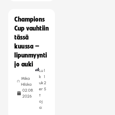
Champions
Cup vauhtiin
tässä
kuussa –
lipunmyynti
jo auki
Lu
1
k
1
Mika
uk
2
Hilska
er
5
02.08.
t
2026
oj
a: