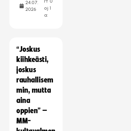
rt
0
24.07.
oj
1
2026
a:
“Joskus
kiihkeästi,
joskus
rauhallisem
min, mutta
aina
oppien” –
MM-