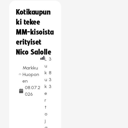
Kotikaupun
ki tekee
MM-kisoista
erityiset
Nico Salolle
L
3
u
Markku
k
8
Huopon
u
3
en
k
3
08.07.2
e
026
r
t
o
j
a