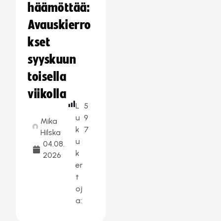
häämöttää:
Avauskierro
kset
syyskuun
toisella
viikolla
L
5
u
9
Mika
k
7
Hilska
u
04.08.
k
2026
er
t
oj
a: