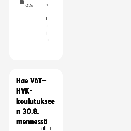
e
026
r
t
o
j
a
:
Hae VAT–
HVK-
koulutuksee
n 30.8.
mennessä
L
1