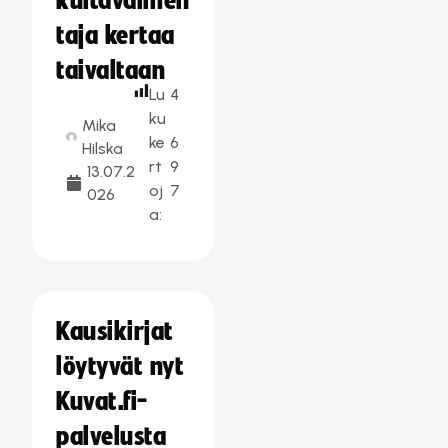
kultavalmen
taja kertaa
taivaltaan
Lu
4
ku
Mika
ke
6
Hilska
rt
9
13.07.2
oj
7
026
a:
Kausikirjat
löytyvät nyt
Kuvat.fi-
palvelusta