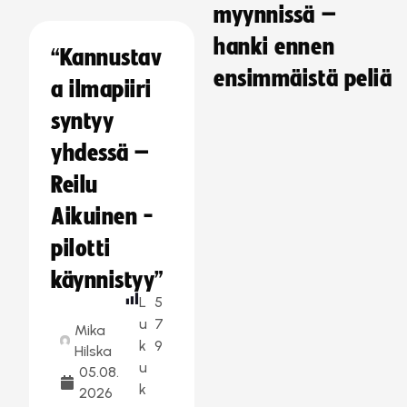
myynnissä –
hanki ennen
“Kannustav
ensimmäistä peliä
a ilmapiiri
syntyy
yhdessä –
Reilu
Aikuinen -
pilotti
käynnistyy”
L
5
u
7
Mika
k
9
Hilska
u
05.08.
k
2026