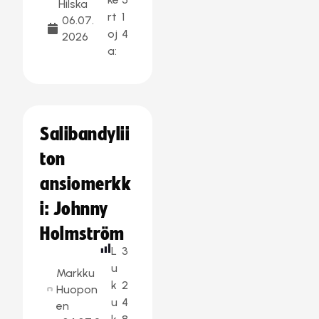
Hilska
rt
1
06.07.
oj
4
2026
a:
Salibandylii
ton
ansiomerkk
i: Johnny
Holmström
L
3
u
Markku
k
2
Huopon
u
4
en