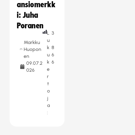
ansiomerkk
i: Juha
Poranen
L
3
u
Markku
k
8
Huopon
u
6
en
k
6
09.07.2
e
026
r
t
o
j
a
: