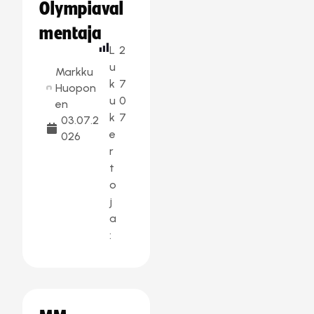
Olympiaval
mentaja
L
2
u
Markku
k
7
Huopon
u
0
en
k
7
03.07.2
e
026
r
t
o
j
a
: