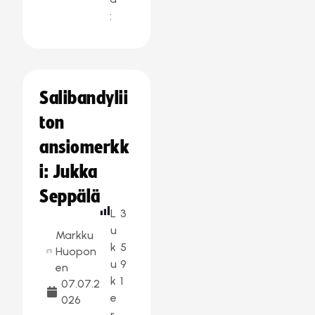
:
Salibandylii
ton
ansiomerkk
i: Jukka
Seppälä
L
3
u
Markku
k
5
Huopon
u
9
en
k
1
07.07.2
e
026
r