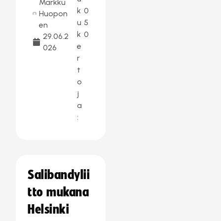
Markku
k
0
Huopon
u
5
en
k
0
29.06.2
e
026
r
t
o
j
a
:
Salibandylii
tto mukana
Helsinki