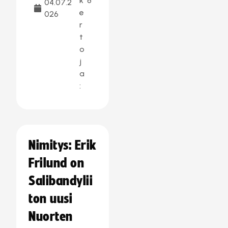
k
8
04.07.2
e
026
r
t
o
j
a
:
Nimitys: Erik
Frilund on
Salibandylii
ton uusi
Nuorten