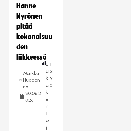
Hanne
Nyrönen
pitää
kokonaisuu
den
liikkeessä
L
1
u
2
Markku
k
9
Huopon
u
3
en
k
30.06.2
e
026
r
t
o
j