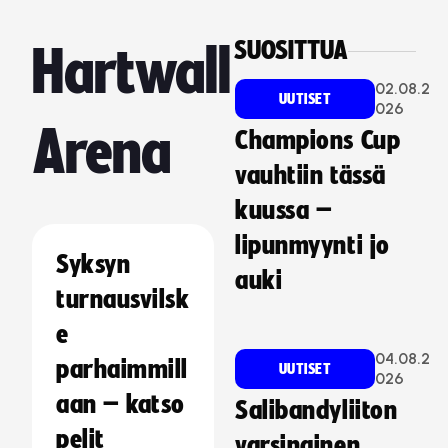
SUOSITTUA
Hartwall
02.08.2
UUTISET
026
Arena
Champions Cup
vauhtiin tässä
kuussa –
lipunmyynti jo
Syksyn
auki
turnausvilsk
e
04.08.2
parhaimmill
UUTISET
026
aan – katso
Salibandyliiton
pelit
varsinainen