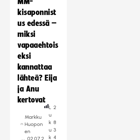
MM-
kisaponnist
us edessä –
miksi
vapaaehtois
eksi
kannattaa
lähteä? Eija
ja Anu
kertovat
L
2
u
Markku
k
8
Huopon
u
3
en
k
4
02.07.2