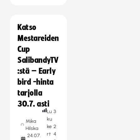
Katso
Mestareiden
Cup
SalibandyTV
:stä – Early
bird -hinta
tarjolla
30.7. asti
Lu
3
ku
Mika
ke
2
Hilska
rt
4
24.07.