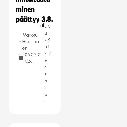
minen
päättyy 3.8.
L
3
u
Markku
k
9
Huopon
u
1
en
k
7
06.07.2
e
026
r
t
o
j
a
: