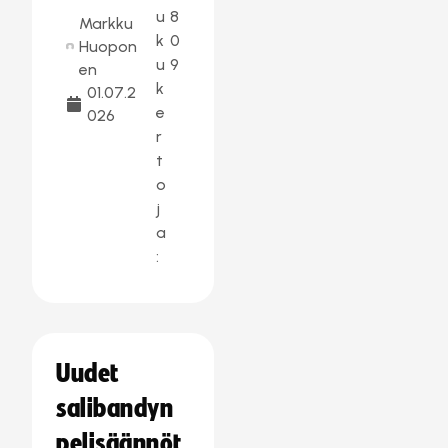
u
8
Markku
k
0
Huopon
u
9
en
k
01.07.2
e
026
r
t
o
j
a
:
Uudet
salibandyn
pelisäännöt