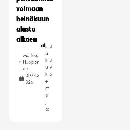
voimaan
heinäkuun
alusta
alkaen
L
8
u
Markku
k
2
Huopon
u
9
en
k
5
01.07.2
e
026
rt
o
j
a: