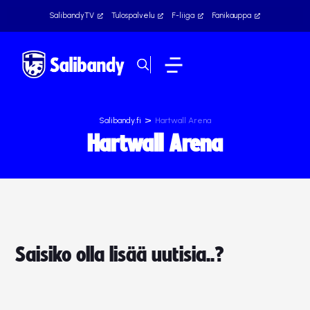
SalibandyTV
Tulospalvelu
F-liiga
Fanikauppa
>
Salibandy.fi
Hartwall Arena
Hartwall Arena
Saisiko olla lisää uutisia..?