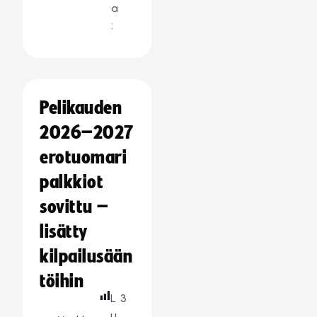
a
:
Pelikauden
2026–2027
erotuomari
palkkiot
sovittu –
lisätty
kilpailusään
töihin
L
3
u