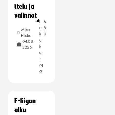
ttelu ja
valinnat
L
6
u
8
Mika
k
0
Hilska
u
04.08.
k
2026
er
t
oj
a:
F-liigan
alku