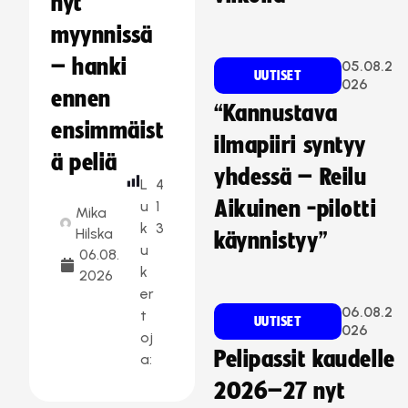
nyt
myynnissä
– hanki
05.08.2
UUTISET
026
ennen
“Kannustava
ensimmäist
ilmapiiri syntyy
ä peliä
yhdessä – Reilu
L
4
Aikuinen -pilotti
u
1
Mika
k
3
Hilska
käynnistyy”
u
06.08.
k
2026
er
06.08.2
t
UUTISET
026
oj
Pelipassit kaudelle
a:
2026–27 nyt