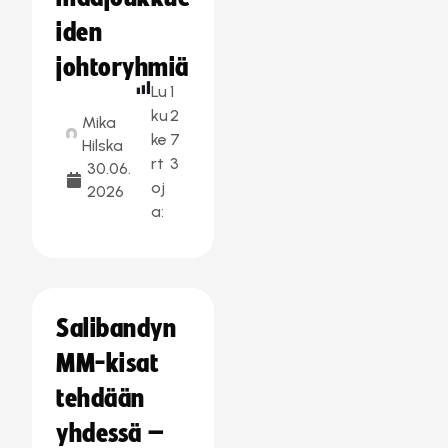
iden
johtoryhmiä
Lu
1
ku
2
Mika
ke
7
Hilska
rt
3
30.06.
oj
2026
a:
Salibandyn
MM-kisat
tehdään
yhdessä –