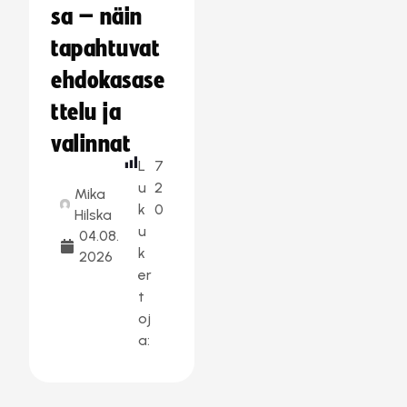
sa – näin
tapahtuvat
ehdokasase
ttelu ja
valinnat
L
7
u
2
Mika
k
0
Hilska
u
04.08.
k
2026
er
t
oj
a: