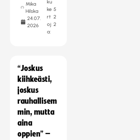
ku
Mika
ke
5
Hilska
rt
2
24.07.
oj
2
2026
a:
“Joskus
kiihkeästi,
joskus
rauhallisem
min, mutta
aina
oppien” –