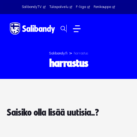
SalibandyTV
Tulospalvelu
F-liiga
Fanikauppa
>
Salibandy.fi
harrastus
harrastus
Saisiko olla lisää uutisia..?