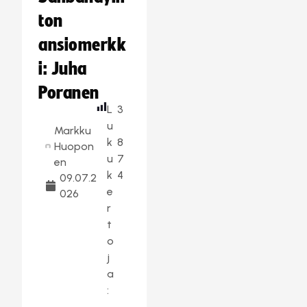
ton
ansiomerkk
i: Juha
Poranen
L
3
u
Markku
k
8
Huopon
u
7
en
k
4
09.07.2
e
026
r
t
o
j
a
: