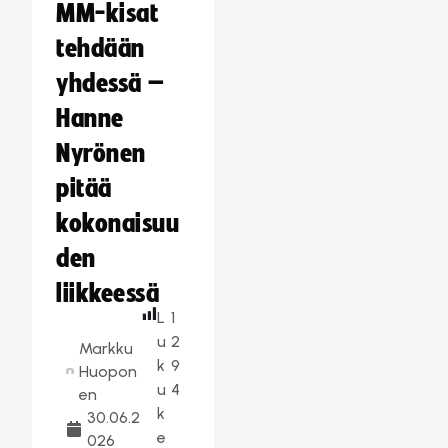
MM-kisat
tehdään
yhdessä –
Hanne
Nyrönen
pitää
kokonaisuu
den
liikkeessä
L
1
u
2
Markku
k
9
Huopon
u
4
en
k
30.06.2
e
026