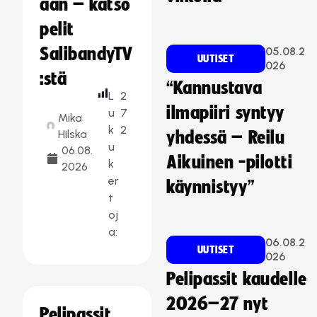
aan – katso
pelit
SalibandyTV
05.08.2
UUTISET
026
:stä
“Kannustava
L
2
ilmapiiri syntyy
u
7
Mika
k
2
Hilska
yhdessä – Reilu
u
06.08.
Aikuinen -pilotti
k
2026
er
käynnistyy”
t
oj
a:
06.08.2
UUTISET
026
Pelipassit kaudelle
2026–27 nyt
Pelipassit