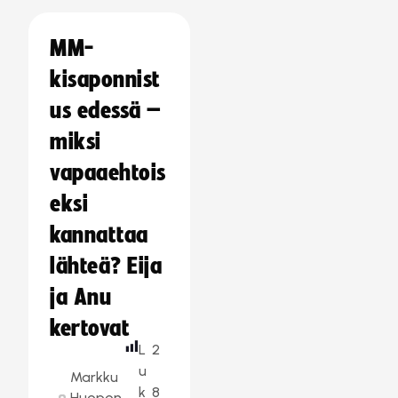
MM-
kisaponnist
us edessä –
miksi
vapaaehtois
eksi
kannattaa
lähteä? Eija
ja Anu
kertovat
L
2
u
Markku
k
8
Huopon