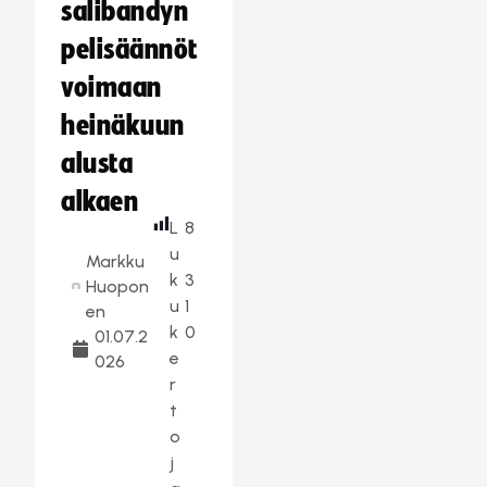
salibandyn
pelisäännöt
voimaan
heinäkuun
alusta
alkaen
L
8
u
Markku
k
3
Huopon
u
1
en
k
0
01.07.2
e
026
r
t
o
j