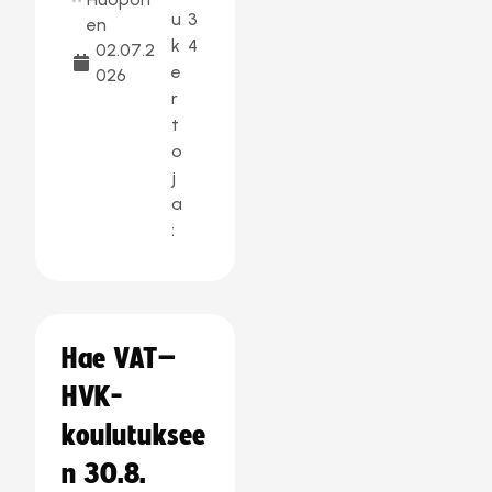
u
3
en
k
4
02.07.2
e
026
r
t
o
j
a
:
Hae VAT–
HVK-
koulutuksee
n 30.8.