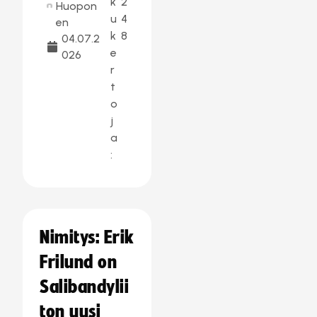
k
2
Huopon
u
4
en
k
8
04.07.2
e
026
r
t
o
j
a
:
Nimitys: Erik
Frilund on
Salibandylii
ton uusi