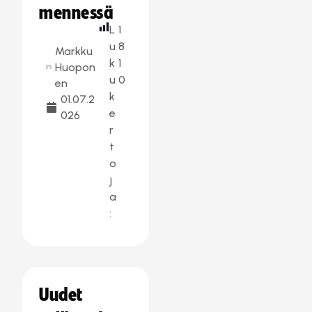
mennessä
L
1
u
8
Markku
k
1
Huopon
u
0
en
k
01.07.2
e
026
r
t
o
j
a
:
Uudet