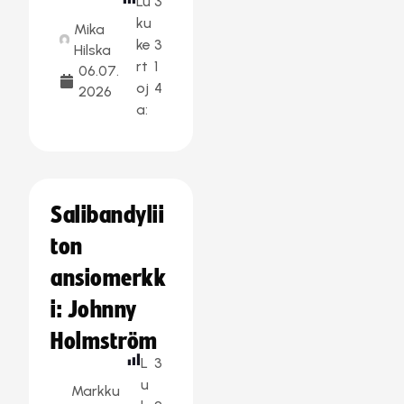
Lu
3
ku
Mika
ke
3
Hilska
rt
1
06.07.
oj
4
2026
a:
Salibandylii
ton
ansiomerkk
i: Johnny
Holmström
L
3
u
Markku