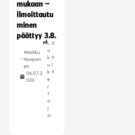
mukaan –
ilmoittautu
minen
päättyy 3.8.
L
3
u
Markku
k
9
Huopon
u
1
en
k
9
06.07.2
e
026
r
t
o
j
a
: