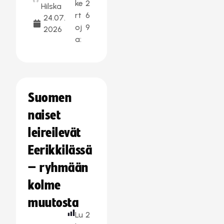
ke
2
Hilska
rt
6
24.07.
oj
9
2026
a:
Suomen
naiset
leireilevät
Eerikkilässä
– ryhmään
kolme
muutosta
Lu
2