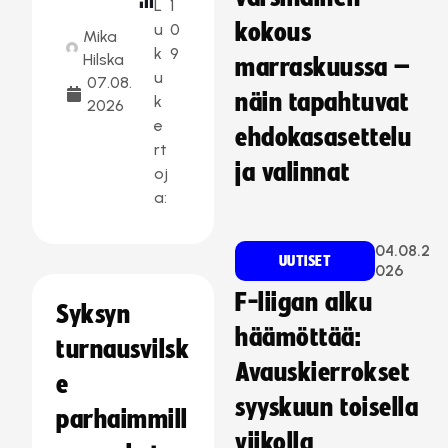
L
1
kokous
u
0
Mika
k
9
Hilska
marraskuussa –
u
07.08.
näin tapahtuvat
k
2026
e
ehdokasasettelu
rt
ja valinnat
oj
a:
04.08.2
UUTISET
026
F-liigan alku
Syksyn
häämöttää:
turnausvilsk
Avauskierrokset
e
syyskuun toisella
parhaimmill
viikolla