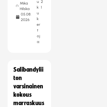
u
2
Mika
k
1
Hilska
u
05.08.
k
2026
er
t
oj
a:
Salibandylii
ton
varsinainen
kokous
marraskuus