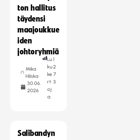
ton hallitus
täydensi
maajoukkue
iden
johtoryhmiä
Lu
1
ku
2
Mika
ke
7
Hilska
rt
3
30.06.
oj
2026
a:
Salibandyn