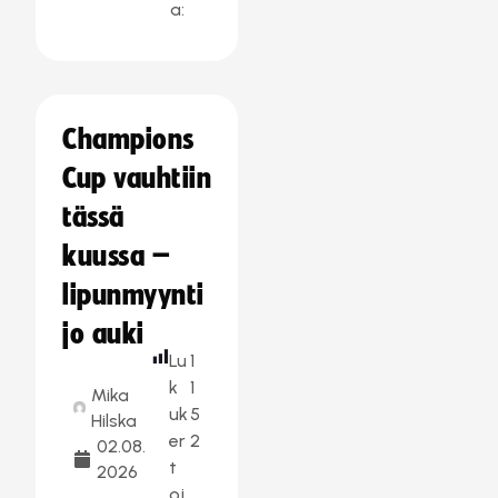
a:
Champions
Cup vauhtiin
tässä
kuussa –
lipunmyynti
jo auki
Lu
1
k
1
Mika
uk
5
Hilska
er
2
02.08.
t
2026
oj