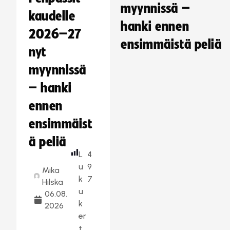
myynnissä –
kaudelle
hanki ennen
2026–27
ensimmäistä peliä
nyt
myynnissä
– hanki
ennen
ensimmäist
ä peliä
L
4
u
9
Mika
k
7
Hilska
u
06.08.
k
2026
er
t