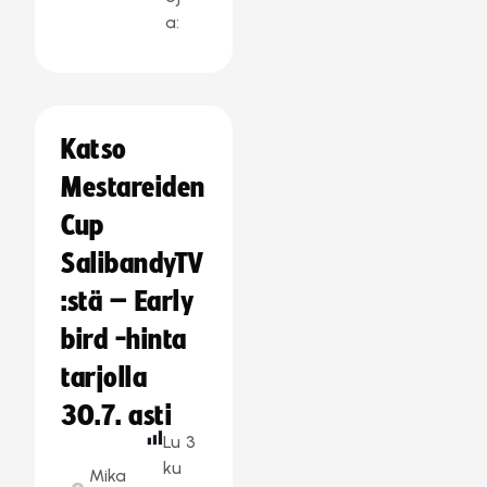
a:
Katso
Mestareiden
Cup
SalibandyTV
:stä – Early
bird -hinta
tarjolla
30.7. asti
Lu
3
ku
Mika