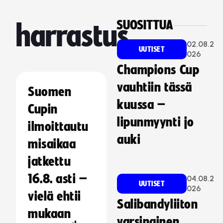
SUOSITTUA
harrastus
02.08.2
UUTISET
026
Champions Cup
vauhtiin tässä
Suomen
kuussa –
Cupin
lipunmyynti jo
ilmoittautu
auki
misaikaa
jatkettu
16.8. asti –
04.08.2
UUTISET
026
vielä ehtii
Salibandyliiton
mukaan
varsinainen