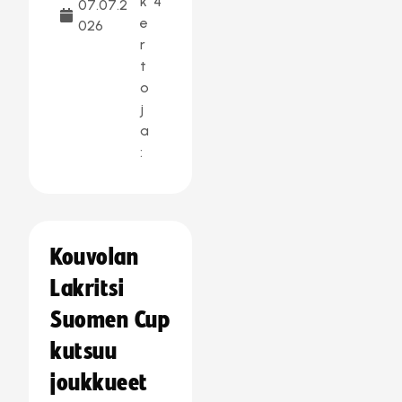
k
4
07.07.2
e
026
r
t
o
j
a
:
Kouvolan
Lakritsi
Suomen Cup
kutsuu
joukkueet