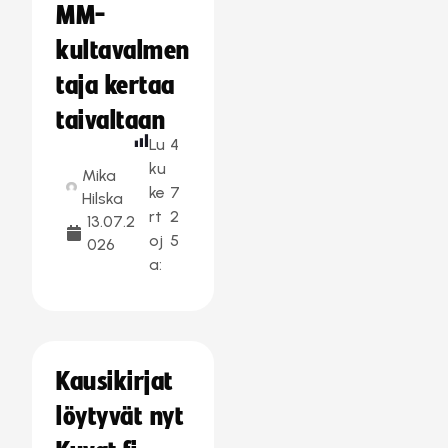
MM-
kultavalmen
taja kertaa
taivaltaan
Lu
4
ku
Mika
ke
7
Hilska
rt
2
13.07.2
oj
5
026
a:
Kausikirjat
löytyvät nyt