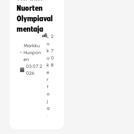
Nuorten
Olympiaval
mentaja
L
2
u
Markku
k
7
Huopon
u
0
en
k
8
03.07.2
e
026
r
t
o
j
a
: