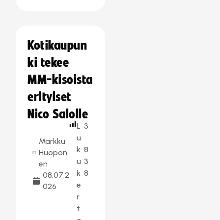
Kotikaupun
ki tekee
MM-kisoista
erityiset
Nico Salolle
L
3
u
Markku
k
8
Huopon
u
3
en
k
8
08.07.2
e
026
r
t