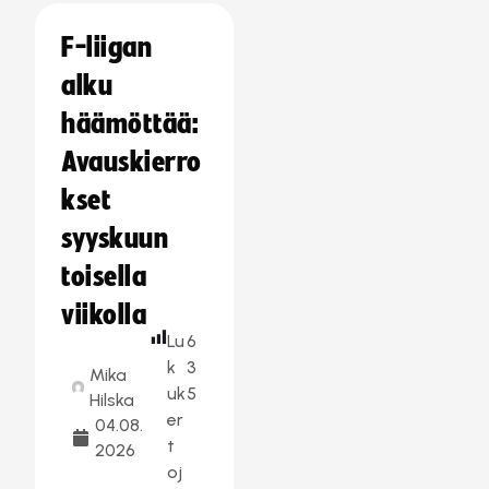
F-liigan
alku
häämöttää:
Avauskierro
kset
syyskuun
toisella
viikolla
Lu
6
k
3
Mika
uk
5
Hilska
er
04.08.
t
2026
oj