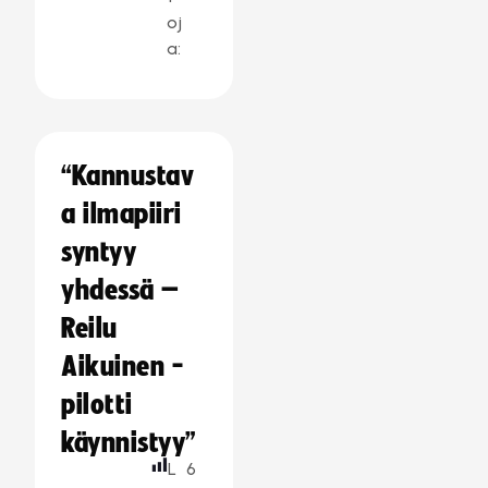
oj
a:
“Kannustav
a ilmapiiri
syntyy
yhdessä –
Reilu
Aikuinen -
pilotti
käynnistyy”
L
6