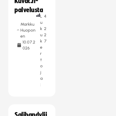
Kuvat.fi-
palvelusta
L
4
u
Markku
k
2
Huopon
u
2
en
k
7
10.07.2
e
026
r
t
o
j
a
:
Salibandylii