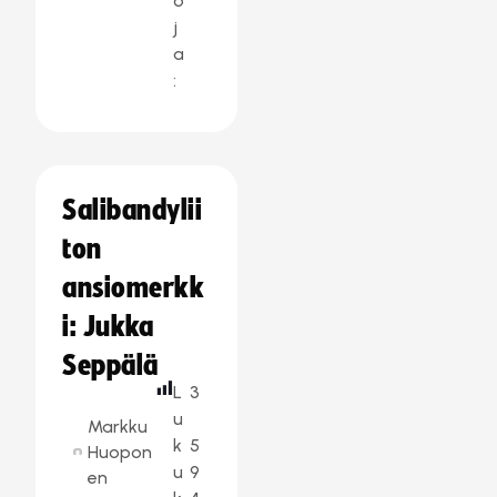
o
j
a
:
Salibandylii
ton
ansiomerkk
i: Jukka
Seppälä
L
3
u
Markku
k
5
Huopon
u
9
en