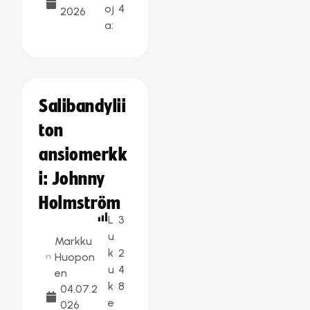
oj
4
2026
a:
Salibandylii
ton
ansiomerkk
i: Johnny
Holmström
L
3
u
Markku
k
2
Huopon
u
4
en
k
8
04.07.2
e
026