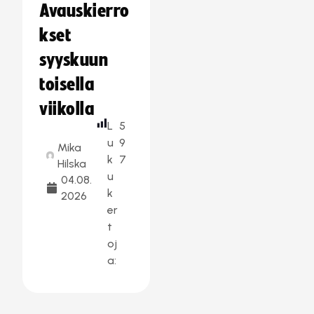
Avauskierro
kset
syyskuun
toisella
viikolla
L
5
u
9
Mika
k
7
Hilska
u
04.08.
k
2026
er
t
oj
a: