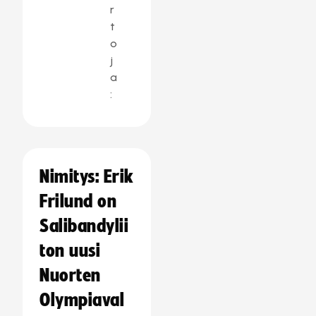
r
t
o
j
a
:
Nimitys: Erik
Frilund on
Salibandylii
ton uusi
Nuorten
Olympiaval