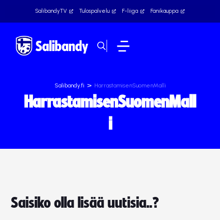
SalibandyTV
Tulospalvelu
F-liiga
Fanikauppa
>
Salibandy.fi
HarrastamisenSuomenMalli
HarrastamisenSuomenMall
i
Saisiko olla lisää uutisia..?