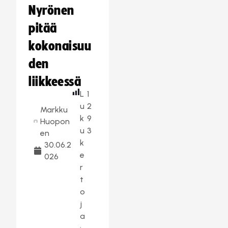
Nyrönen
pitää
kokonaisuu
den
liikkeessä
L
1
u
2
Markku
k
9
Huopon
u
3
en
k
30.06.2
e
026
r
t
o
j
a