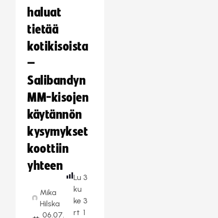
haluat
tietää
kotikisoista
–
Salibandyn
MM-kisojen
käytännön
kysymykset
koottiin
yhteen
Lu
3
ku
Mika
ke
3
Hilska
rt
1
06.07.