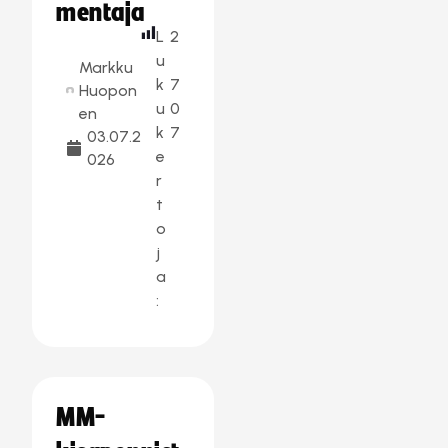
mentaja
L
2
u
Markku
k
7
Huopon
u
0
en
k
7
03.07.2
e
026
r
t
o
j
a
:
MM-