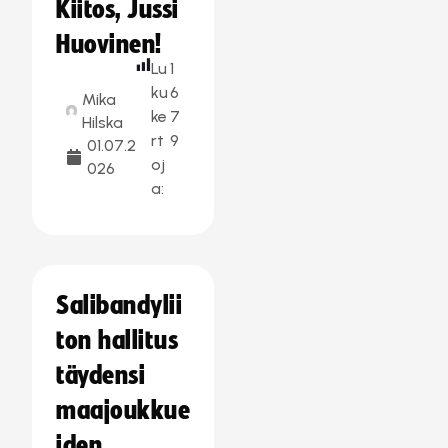
Kiitos, Jussi
Huovinen!
Lu
1
ku
6
Mika
ke
7
Hilska
rt
9
01.07.2
oj
026
a:
Salibandylii
ton hallitus
täydensi
maajoukkue
iden