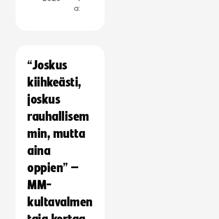
a:
“Joskus
kiihkeästi,
joskus
rauhallisem
min, mutta
aina
oppien” –
MM-
kultavalmen