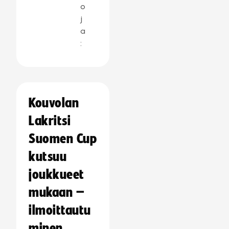
o
j
a
:
Kouvolan
Lakritsi
Suomen Cup
kutsuu
joukkueet
mukaan –
ilmoittautu
minen