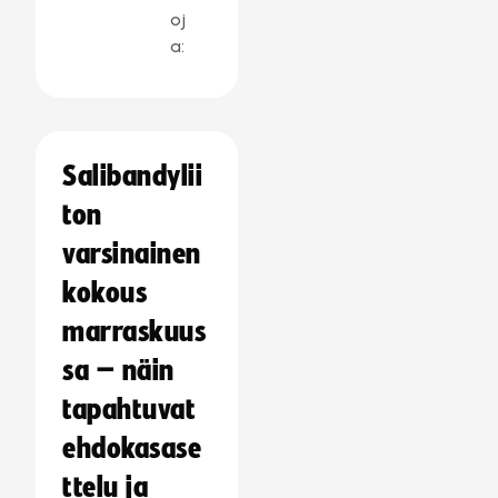
oj
a:
Salibandylii
ton
varsinainen
kokous
marraskuus
sa – näin
tapahtuvat
ehdokasase
ttelu ja