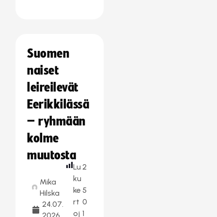
Suomen
naiset
leireilevät
Eerikkilässä
– ryhmään
kolme
muutosta
Lu
2
ku
Mika
ke
5
Hilska
rt
0
24.07.
oj
1
2026