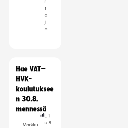
r
t
o
j
a
:
Hae VAT–
HVK-
koulutuksee
n 30.8.
mennessä
L
1
u
8
Markku