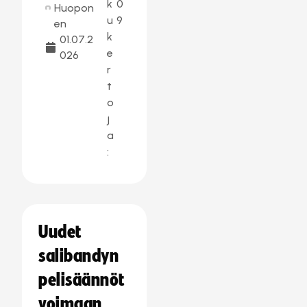
k
0
Huopon
u
9
en
k
01.07.2
e
026
r
t
o
j
a
:
Uudet
salibandyn
pelisäännöt
voimaan