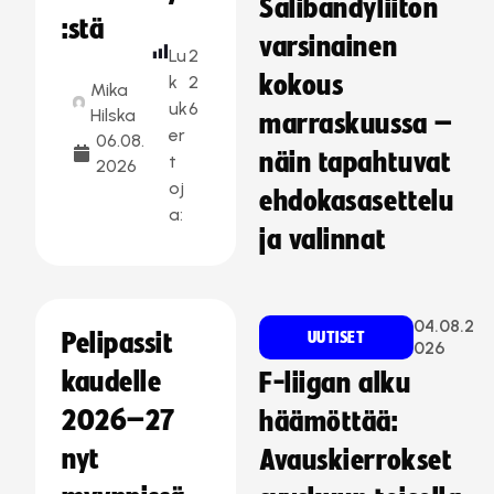
Salibandyliiton
:stä
varsinainen
Lu
2
kokous
k
2
Mika
uk
6
Hilska
marraskuussa –
er
06.08.
näin tapahtuvat
t
2026
oj
ehdokasasettelu
a:
ja valinnat
04.08.2
Pelipassit
UUTISET
026
kaudelle
F-liigan alku
2026–27
häämöttää:
nyt
Avauskierrokset