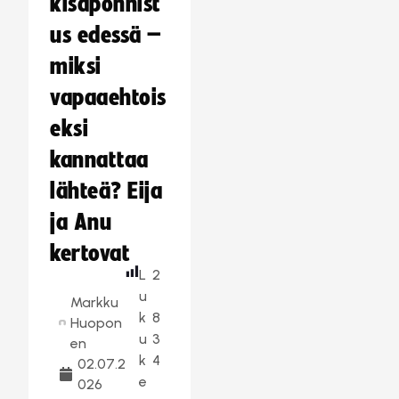
kisaponnist
us edessä –
miksi
vapaaehtois
eksi
kannattaa
lähteä? Eija
ja Anu
kertovat
L
2
u
Markku
k
8
Huopon
u
3
en
k
4
02.07.2
e
026