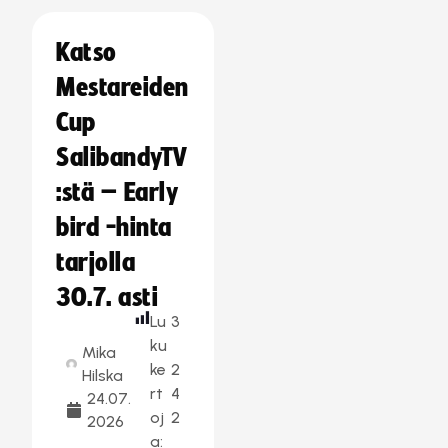
Katso
Mestareiden
Cup
SalibandyTV
:stä – Early
bird -hinta
tarjolla
30.7. asti
Lu
3
ku
Mika
ke
2
Hilska
rt
4
24.07.
oj
2
2026
a: