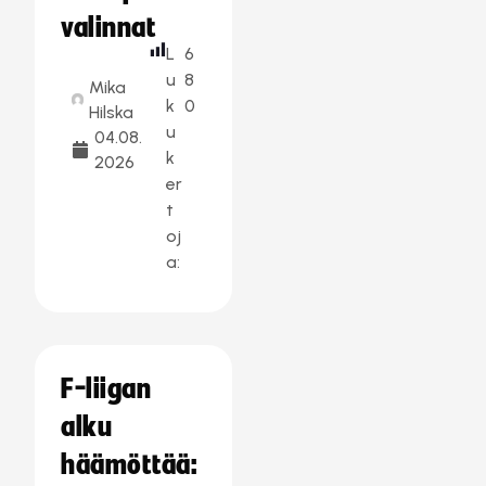
valinnat
L
6
u
8
Mika
k
0
Hilska
u
04.08.
k
2026
er
t
oj
a:
F-liigan
alku
häämöttää: