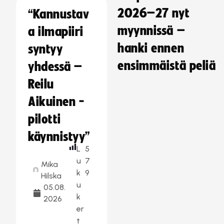
2026–27 nyt
“Kannustav
myynnissä –
a ilmapiiri
hanki ennen
syntyy
ensimmäistä peliä
yhdessä –
Reilu
Aikuinen -
pilotti
käynnistyy”
L
5
u
7
Mika
k
9
Hilska
u
05.08.
k
2026
er
t