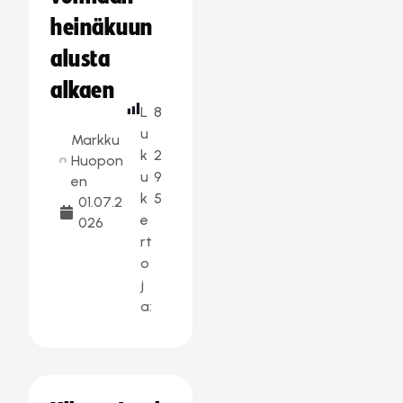
heinäkuun
alusta
alkaen
L
8
u
Markku
k
2
Huopon
u
9
en
k
5
01.07.2
e
026
rt
o
j
a: