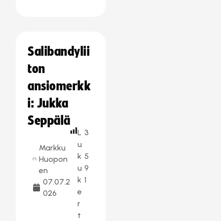
Salibandylii
ton
ansiomerkk
i: Jukka
Seppälä
L
3
u
Markku
k
5
Huopon
u
9
en
k
1
07.07.2
e
026
r
t