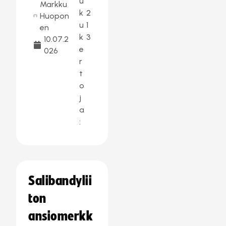
u
Markku
k
2
Huopon
u
1
en
k
3
10.07.2
e
026
r
t
o
j
a
:
Salibandylii
ton
ansiomerkk