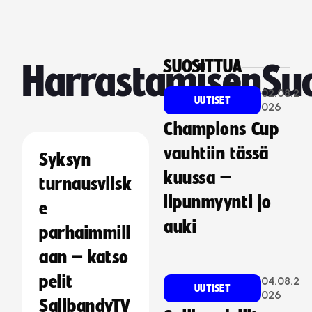
SUOSITTUA
HarrastamisenSu
02.08.2
UUTISET
026
Champions Cup
vauhtiin tässä
Syksyn
kuussa –
turnausvilsk
lipunmyynti jo
e
auki
parhaimmill
aan – katso
pelit
04.08.2
UUTISET
026
SalibandyTV