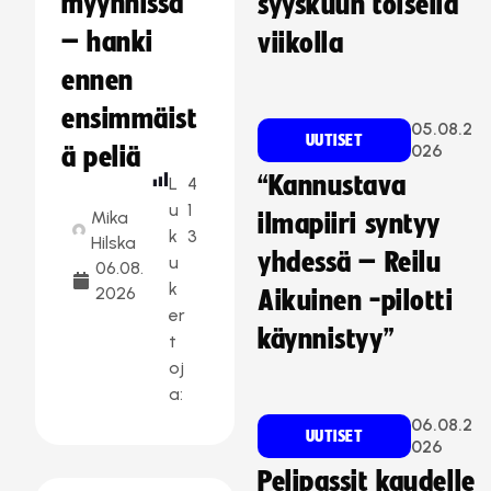
myynnissä
syyskuun toisella
– hanki
viikolla
ennen
ensimmäist
05.08.2
UUTISET
026
ä peliä
“Kannustava
L
4
u
1
Mika
ilmapiiri syntyy
k
3
Hilska
yhdessä – Reilu
u
06.08.
k
2026
Aikuinen -pilotti
er
käynnistyy”
t
oj
a:
06.08.2
UUTISET
026
Pelipassit kaudelle