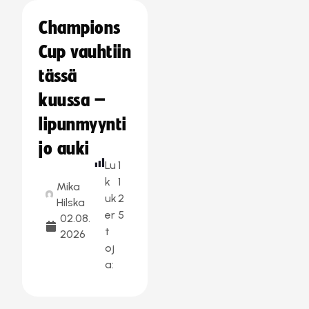
Champions
Cup vauhtiin
tässä
kuussa –
lipunmyynti
jo auki
Lu
1
k
1
Mika
uk
2
Hilska
er
5
02.08.
t
2026
oj
a: