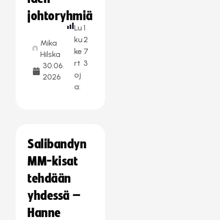
johtoryhmiä
Lu
1
ku
2
Mika
ke
7
Hilska
rt
3
30.06.
oj
2026
a:
Salibandyn
MM-kisat
tehdään
yhdessä –
Hanne