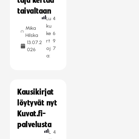
taja kertaa
taivaltaan
Lu
4
ku
Mika
ke
6
Hilska
rt
9
13.07.2
oj
7
026
a:
Kausikirjat
löytyvät nyt
Kuvat.fi-
palvelusta
L
4