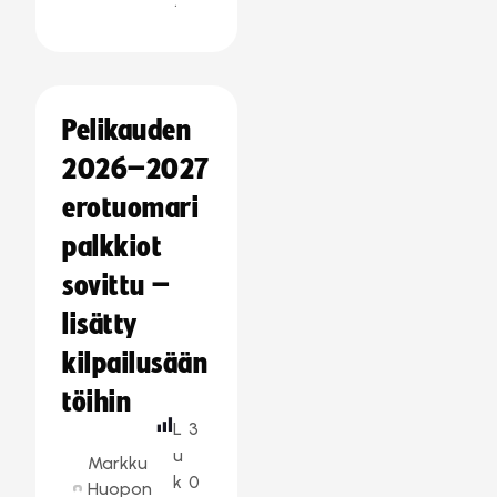
:
Pelikauden
2026–2027
erotuomari
palkkiot
sovittu –
lisätty
kilpailusään
töihin
L
3
u
Markku
k
0
Huopon