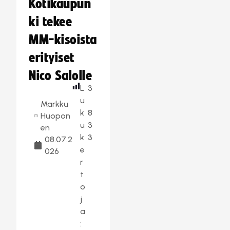
Kotikaupun
ki tekee
MM-kisoista
erityiset
Nico Salolle
L
3
u
Markku
k
8
Huopon
u
3
en
k
3
08.07.2
e
026
r
t
o
j
a
: