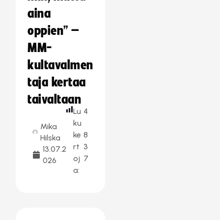
aina
oppien” –
MM-
kultavalmen
taja kertaa
taivaltaan
Lu
4
ku
Mika
ke
8
Hilska
rt
3
13.07.2
oj
7
026
a: