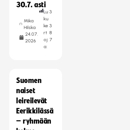
30.7. asti
Lu
3
ku
Mika
ke
3
Hilska
rt
8
24.07.
oj
7
2026
a:
Suomen
naiset
leireilevät
Eerikkilässä
– ryhmään