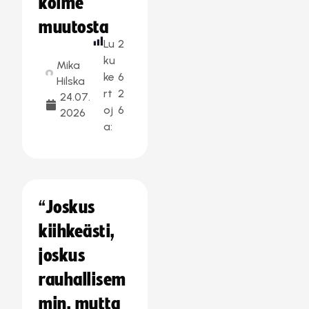
kolme
muutosta
Lu
2
ku
Mika
ke
6
Hilska
rt
2
24.07.
oj
6
2026
a:
“Joskus
kiihkeästi,
joskus
rauhallisem
min, mutta