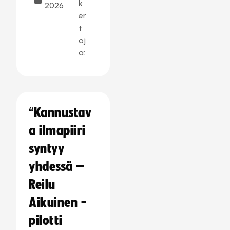
k
2026
er
t
oj
a:
“Kannustav
a ilmapiiri
syntyy
yhdessä –
Reilu
Aikuinen -
pilotti