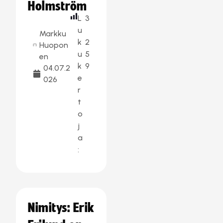
Holmström
L
3
u
Markku
k
2
Huopon
u
5
en
k
9
04.07.2
e
026
r
t
o
j
a
:
Nimitys: Erik