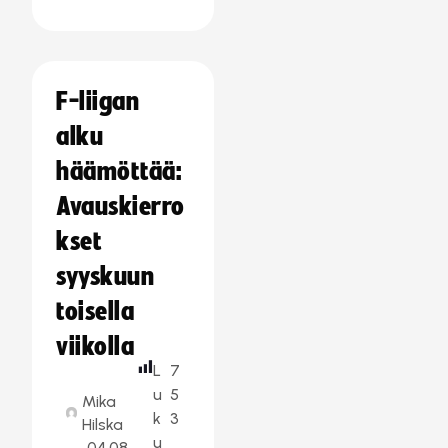
F-liigan
alku
häämöttää:
Avauskierro
kset
syyskuun
toisella
viikolla
L
7
u
5
Mika
k
3
Hilska
u
04.08.