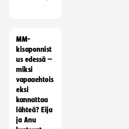
:
MM-
kisaponnist
us edessä –
miksi
vapaaehtois
eksi
kannattaa
lähteä? Eija
ja Anu