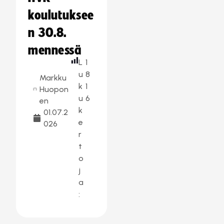
koulutuksee
n 30.8.
mennessä
L
1
u
8
Markku
k
1
Huopon
u
6
en
k
01.07.2
e
026
r
t
o
j
a
: