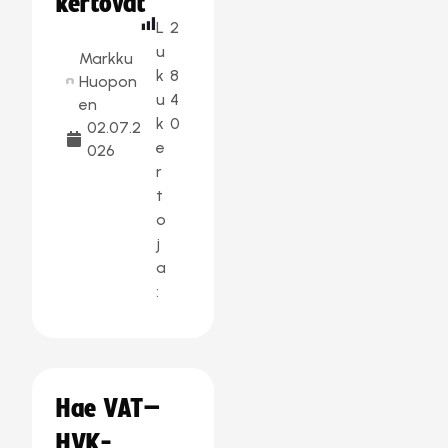
kertovat
L
2
u
Markku
k
8
Huopon
u
4
en
k
0
02.07.2
e
026
r
t
o
j
a
:
Hae VAT–
HVK-