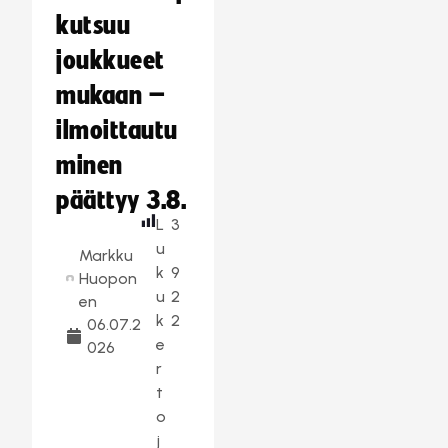
kutsuu
joukkueet
mukaan –
ilmoittautu
minen
päättyy 3.8.
L
3
u
Markku
k
9
Huopon
u
2
en
k
2
06.07.2
e
026
r
t
o
j