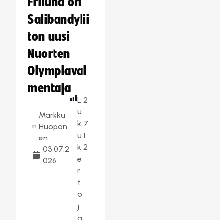
Frilund on
Salibandylii
ton uusi
Nuorten
Olympiaval
mentaja
L
2
u
Markku
k
7
Huopon
u
1
en
k
2
03.07.2
e
026
r
t
o
j
a