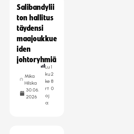
Salibandylii
ton hallitus
täydensi
maajoukkue
iden
johtoryhmiä
Lu
1
ku
2
Mika
ke
8
Hilska
rt
0
30.06.
oj
2026
a: