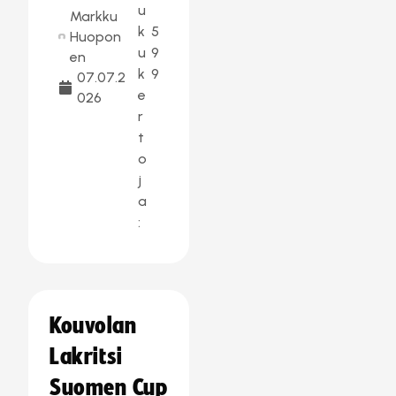
u
Markku
k
5
Huopon
u
9
en
k
9
07.07.2
e
026
r
t
o
j
a
:
Kouvolan
Lakritsi
Suomen Cup