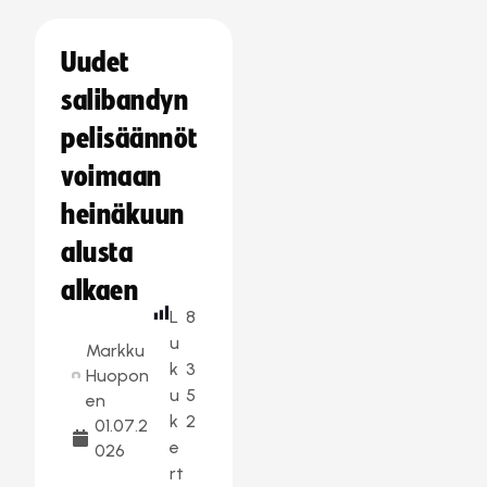
Uudet
salibandyn
pelisäännöt
voimaan
heinäkuun
alusta
alkaen
L
8
u
Markku
k
3
Huopon
u
5
en
k
2
01.07.2
e
026
rt