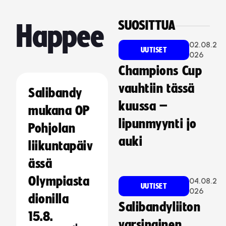
SUOSITTUA
Happee
02.08.2
UUTISET
026
Champions Cup
vauhtiin tässä
Salibandy
kuussa –
mukana OP
lipunmyynti jo
Pohjolan
auki
liikuntapäiv
ässä
Olympiasta
04.08.2
UUTISET
026
dionilla
Salibandyliiton
15.8.
varsinainen