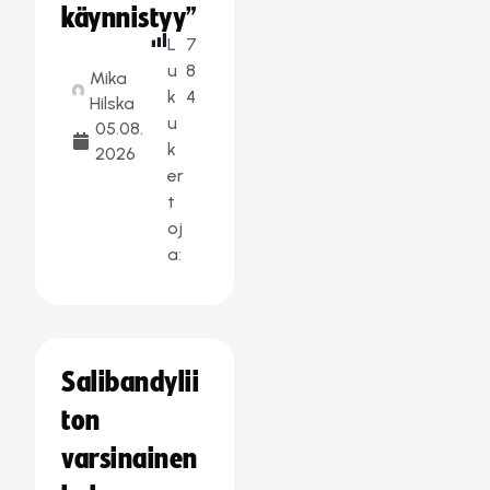
käynnistyy”
L
7
u
8
Mika
k
4
Hilska
u
05.08.
k
2026
er
t
oj
a:
Salibandylii
ton
varsinainen