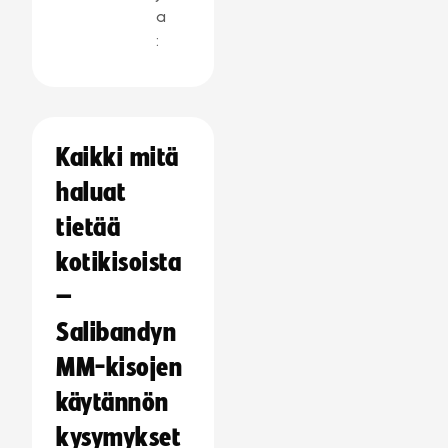
a
:
Kaikki mitä
haluat
tietää
kotikisoista
–
Salibandyn
MM-kisojen
käytännön
kysymykset