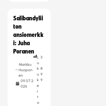
Salibandylii
ton
ansiomerkk
i: Juha
Poranen
L
3
u
Markku
k
8
Huopon
u
9
en
k
9
09.07.2
e
026
r
t
o