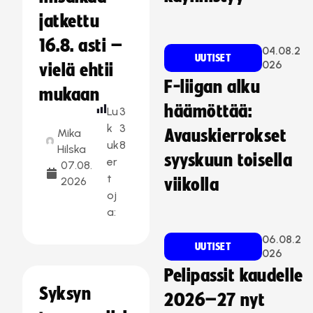
jatkettu
16.8. asti –
04.08.2
UUTISET
026
vielä ehtii
F-liigan alku
mukaan
häämöttää:
Lu
3
k
3
Mika
Avauskierrokset
uk
8
Hilska
syyskuun toisella
er
07.08.
t
2026
viikolla
oj
a:
06.08.2
UUTISET
026
Pelipassit kaudelle
Syksyn
2026–27 nyt