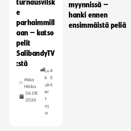
turnausvilsk
myynnissä –
e
hanki ennen
parhaimmill
ensimmäistä peliä
aan – katso
pelit
SalibandyTV
:stä
Lu
4
k
5
Mika
uk
6
Hilska
er
06.08.
t
2026
oj
a: