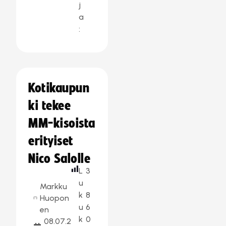
j
a
:
Kotikaupun
ki tekee
MM-kisoista
erityiset
Nico Salolle
L
3
u
Markku
k
8
Huopon
u
6
en
k
0
08.07.2