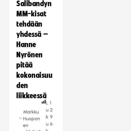
Salibandyn
MM-kisat
tehdään
yhdessä –
Hanne
Nyrönen
pitää
kokonaisuu
den
liikkeessä
L
1
u
2
Markku
k
9
Huopon
u
6
en
k