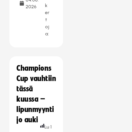
k
2026
er
t
oj
a:
Champions
Cup vauhtiin
tässä
kuussa –
lipunmyynti
jo auki
Lu
1