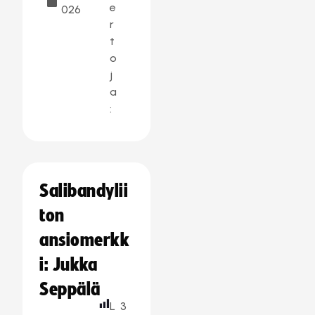
e
026
r
t
o
j
a
:
Salibandylii
ton
ansiomerkk
i: Jukka
Seppälä
L
3