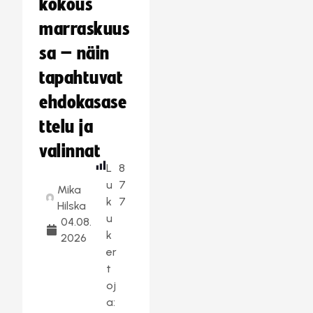
kokous
marraskuus
sa – näin
tapahtuvat
ehdokasase
ttelu ja
valinnat
L
8
u
7
Mika
k
7
Hilska
u
04.08.
k
2026
er
t
oj
a: