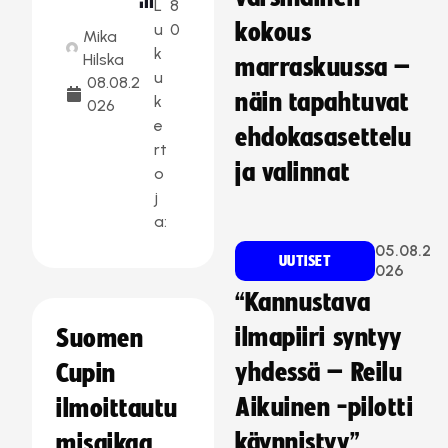
L
8
kokous
u
0
Mika
k
Hilska
marraskuussa –
u
08.08.2
näin tapahtuvat
k
026
e
ehdokasasettelu
rt
ja valinnat
o
j
a:
05.08.2
UUTISET
026
“Kannustava
ilmapiiri syntyy
Suomen
yhdessä – Reilu
Cupin
Aikuinen -pilotti
ilmoittautu
käynnistyy”
misaikaa