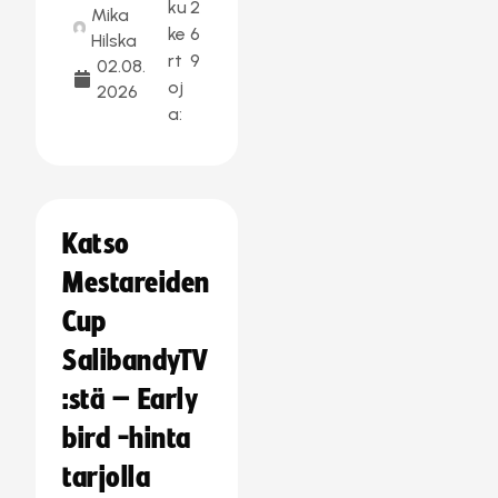
ku
2
Mika
ke
6
Hilska
rt
9
02.08.
oj
2026
a:
Katso
Mestareiden
Cup
SalibandyTV
:stä – Early
bird -hinta
tarjolla