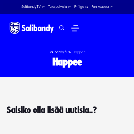
SalibandyTV
Tulospalvelu
F-liiga
Fanikauppa
>
Salibandy.fi
Happee
Happee
Saisiko olla lisää uutisia..?