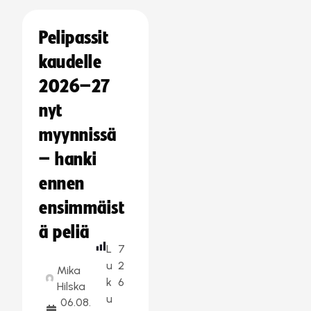
Pelipassit
kaudelle
2026–27
nyt
myynnissä
– hanki
ennen
ensimmäist
ä peliä
L
7
u
2
Mika
k
6
Hilska
u
06.08.