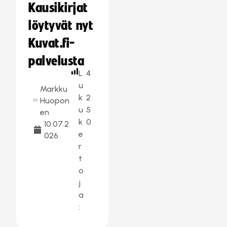
Kausikirjat
löytyvät nyt
Kuvat.fi-
palvelusta
L
4
u
Markku
k
2
Huopon
u
5
en
k
0
10.07.2
e
026
r
t
o
j
a
: