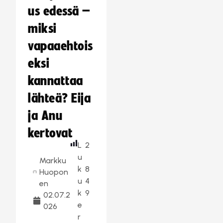
us edessä –
miksi
vapaaehtois
eksi
kannattaa
lähteä? Eija
ja Anu
kertovat
L
2
u
Markku
k
8
Huopon
u
4
en
k
9
02.07.2
e
026
r