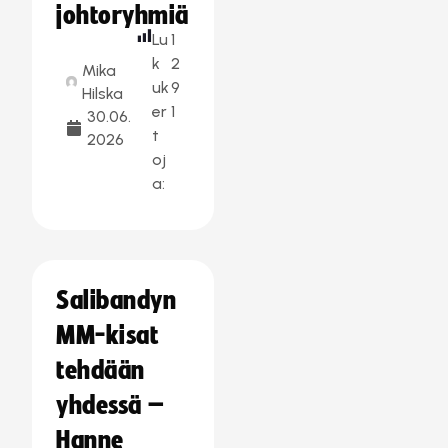
johtoryhmiä
Lu
1
k
2
Mika
uk
9
Hilska
er
1
30.06.
t
2026
oj
a:
Salibandyn
MM-kisat
tehdään
yhdessä –
Hanne