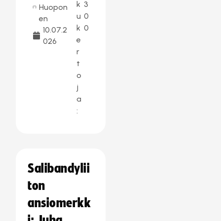
k
3
Huopon
u
0
en
k
0
10.07.2
e
026
r
t
o
j
a
:
Salibandylii
ton
ansiomerkk
i: Juha