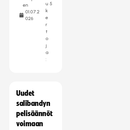
u
5
en
k
01.07.2
e
026
r
t
o
j
a
:
Uudet
salibandyn
pelisäännöt
voimaan