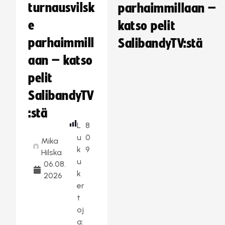
turnausvilsk
parhaimmillaan –
e
katso pelit
parhaimmill
SalibandyTV:stä
aan – katso
pelit
SalibandyTV
:stä
L
8
u
0
Mika
k
9
Hilska
u
06.08.
k
2026
er
t
oj
a: