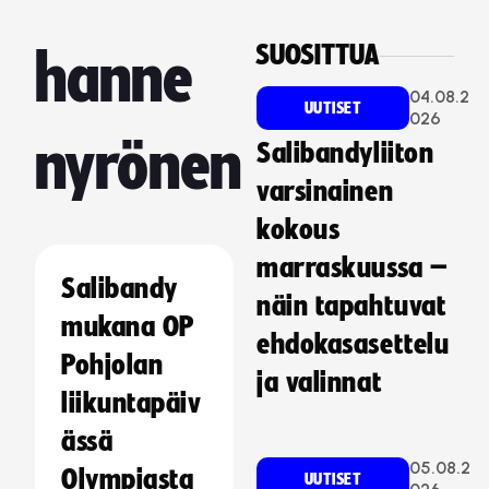
SUOSITTUA
hanne
04.08.2
UUTISET
026
nyrönen
Salibandyliiton
varsinainen
kokous
marraskuussa –
Salibandy
näin tapahtuvat
mukana OP
ehdokasasettelu
Pohjolan
ja valinnat
liikuntapäiv
ässä
05.08.2
Olympiasta
UUTISET