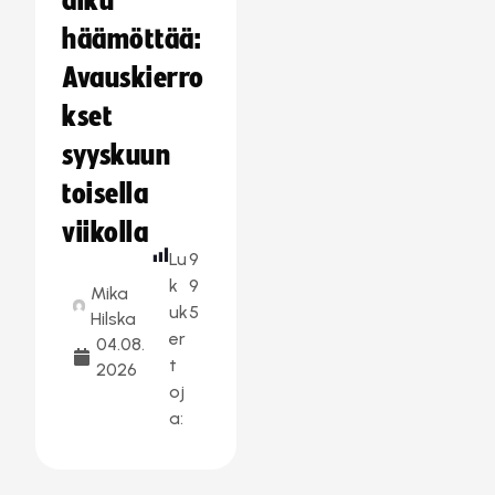
alku
häämöttää:
Avauskierro
kset
syyskuun
toisella
viikolla
Lu
9
k
9
Mika
uk
5
Hilska
er
04.08.
t
2026
oj
a: