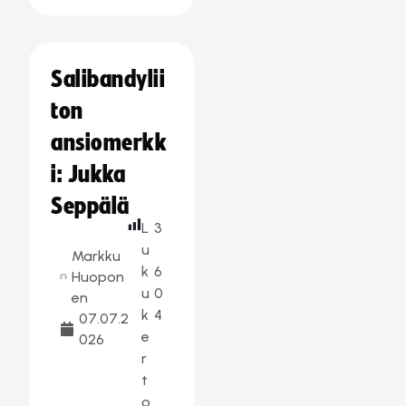
Salibandylii
ton
ansiomerkk
i: Jukka
Seppälä
L
3
u
Markku
k
6
Huopon
u
0
en
k
4
07.07.2
e
026
r
t
o