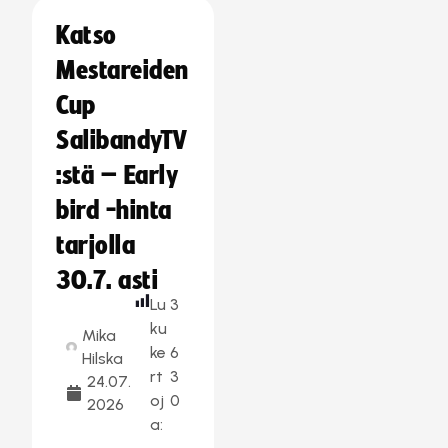
Katso
Mestareiden
Cup
SalibandyTV
:stä – Early
bird -hinta
tarjolla
30.7. asti
Lu
3
ku
Mika
ke
6
Hilska
rt
3
24.07.
oj
0
2026
a: