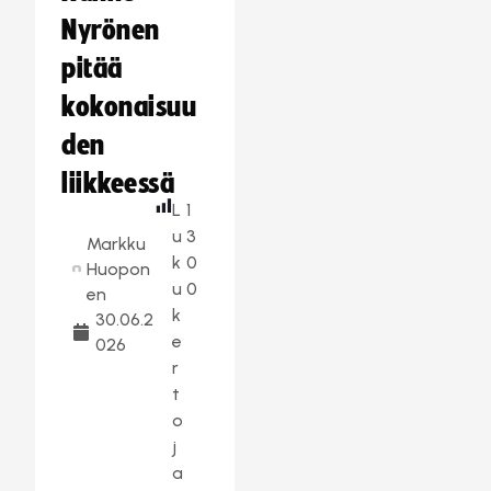
Nyrönen
pitää
kokonaisuu
den
liikkeessä
L
1
u
3
Markku
k
0
Huopon
u
0
en
k
30.06.2
e
026
r
t
o
j
a