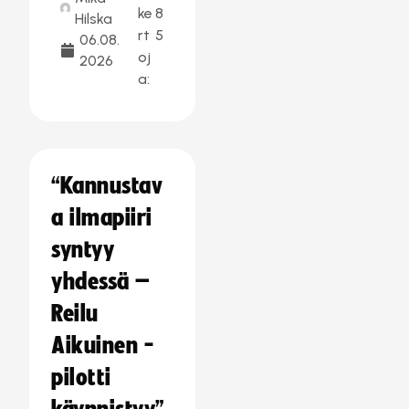
ke
8
Hilska
rt
5
06.08.
oj
2026
a:
“Kannustav
a ilmapiiri
syntyy
yhdessä –
Reilu
Aikuinen -
pilotti