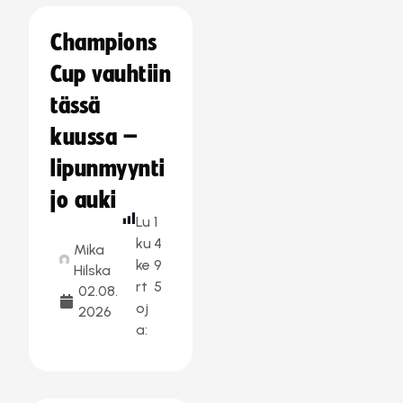
Champions
Cup vauhtiin
tässä
kuussa –
lipunmyynti
jo auki
Lu
1
ku
4
Mika
ke
9
Hilska
rt
5
02.08.
oj
2026
a: