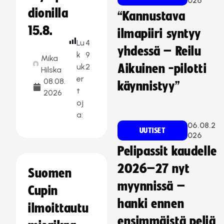
026
dionilla
“Kannustava
15.8.
ilmapiiri syntyy
Lu
4
yhdessä – Reilu
k
9
Mika
uk
2
Aikuinen -pilotti
Hilska
er
08.08.
käynnistyy”
t
2026
oj
a:
06.08.2
UUTISET
026
Pelipassit kaudelle
2026–27 nyt
Suomen
myynnissä –
Cupin
hanki ennen
ilmoittautu
ensimmäistä peliä