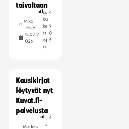
taivaltaan
Lu
4
ku
Mika
ke
9
Hilska
rt
0
13.07.2
oj
5
026
a:
Kausikirjat
löytyvät nyt
Kuvat.fi-
palvelusta
L
4
u
Markku