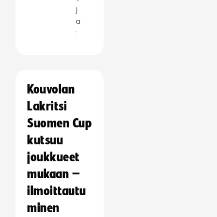
j
a
:
Kouvolan
Lakritsi
Suomen Cup
kutsuu
joukkueet
mukaan –
ilmoittautu
minen