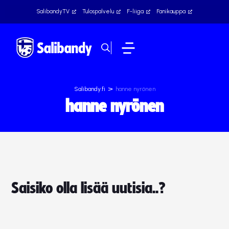
SalibandyTV
Tulospalvelu
F-liiga
Fanikauppa
>
Salibandy.fi
hanne nyrönen
hanne nyrönen
Saisiko olla lisää uutisia..?