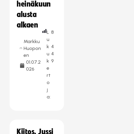
heinäkuun
alusta
alkaen
L
8
u
Markku
k
4
Huopon
u
4
en
k
9
01.07.2
e
026
rt
o
j
a:
Kiitos, Jussi