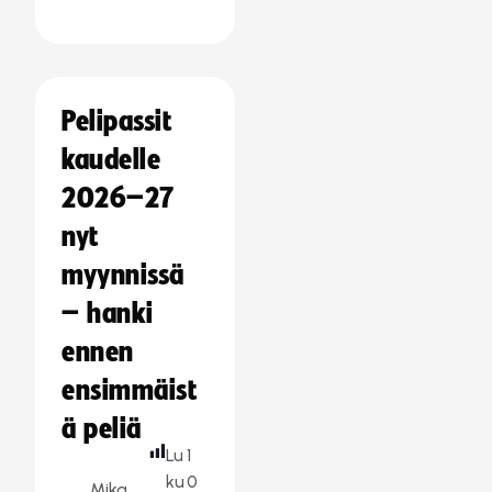
Pelipassit
kaudelle
2026–27
nyt
myynnissä
– hanki
ennen
ensimmäist
ä peliä
Lu
1
ku
0
Mika