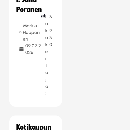
Poranen
L
3
u
Markku
k
9
Huopon
u
3
en
k
0
09.07.2
e
026
r
t
o
j
a
:
Kotikaupun