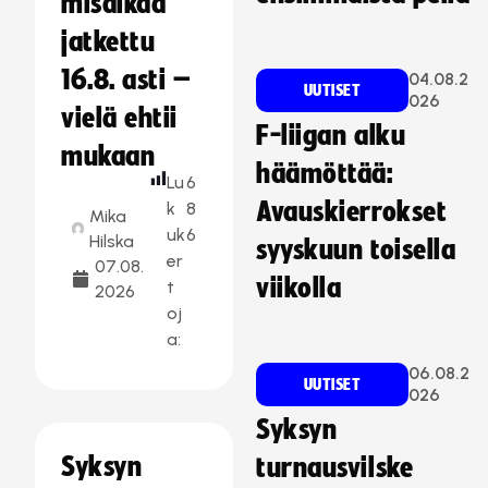
misaikaa
jatkettu
16.8. asti –
04.08.2
UUTISET
026
vielä ehtii
F-liigan alku
mukaan
häämöttää:
Lu
6
Avauskierrokset
k
8
Mika
uk
6
Hilska
syyskuun toisella
er
07.08.
viikolla
t
2026
oj
a:
06.08.2
UUTISET
026
Syksyn
Syksyn
turnausvilske