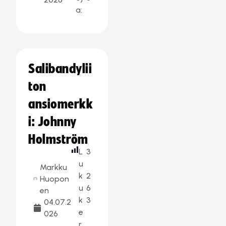
a:
Salibandylii
ton
ansiomerkk
i: Johnny
Holmström
L
3
u
Markku
k
2
Huopon
u
6
en
k
3
04.07.2
e
026
r