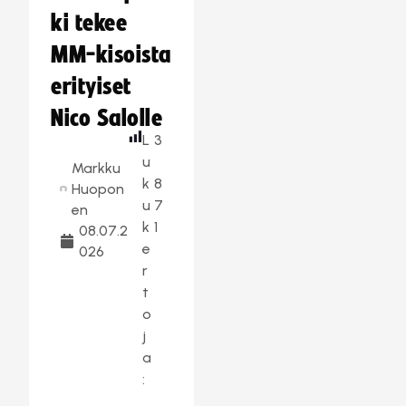
ki tekee
MM-kisoista
erityiset
Nico Salolle
L
3
u
Markku
k
8
Huopon
u
7
en
k
1
08.07.2
e
026
r
t
o
j
a
: