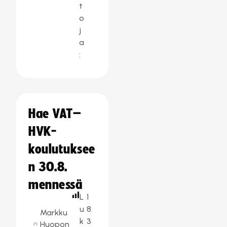
t
o
j
a
:
Hae VAT–
HVK-
koulutuksee
n 30.8.
mennessä
L
1
u
8
Markku
k
3
Huopon