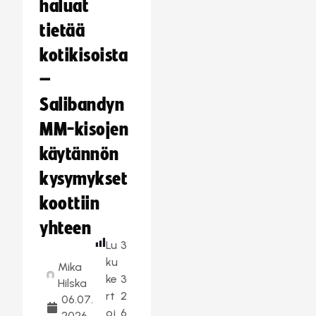
haluat
tietää
kotikisoista
–
Salibandyn
MM-kisojen
käytännön
kysymykset
koottiin
yhteen
Lu
3
ku
Mika
ke
3
Hilska
rt
2
06.07.
oj
6
2026