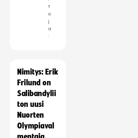
t
o
j
a
:
Nimitys: Erik
Frilund on
Salibandylii
ton uusi
Nuorten
Olympiaval
mentaja