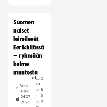
Suomen
naiset
leireilevät
Eerikkilässä
– ryhmään
kolme
muutosta
Lu
2
ku
Mika
ke
8
Hilska
rt
5
24.07.
oj
8
2026
a: