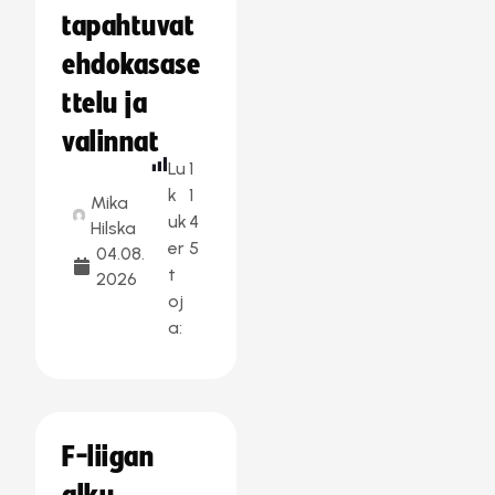
tapahtuvat
ehdokasase
ttelu ja
valinnat
Lu
1
k
1
Mika
uk
4
Hilska
er
5
04.08.
t
2026
oj
a:
F-liigan