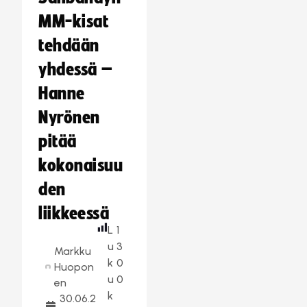
MM-kisat
tehdään
yhdessä –
Hanne
Nyrönen
pitää
kokonaisuu
den
liikkeessä
L
1
u
3
Markku
k
0
Huopon
u
0
en
k
30.06.2