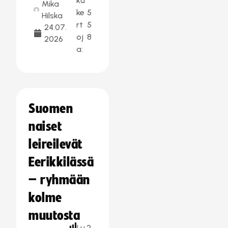
ku
Mika
ke
5
Hilska
rt
5
24.07.
oj
8
2026
a:
Suomen
naiset
leireilevät
Eerikkilässä
– ryhmään
kolme
muutosta
Lu
2