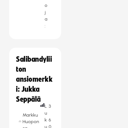
o
j
a
:
Salibandylii
ton
ansiomerkk
i: Jukka
Seppälä
L
3
u
Markku
k
6
Huopon
u
0