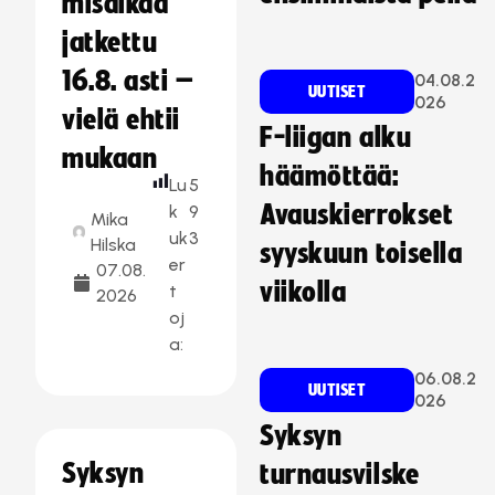
misaikaa
jatkettu
16.8. asti –
04.08.2
UUTISET
026
vielä ehtii
F-liigan alku
mukaan
häämöttää:
Lu
5
Avauskierrokset
k
9
Mika
uk
3
Hilska
syyskuun toisella
er
07.08.
viikolla
t
2026
oj
a:
06.08.2
UUTISET
026
Syksyn
Syksyn
turnausvilske