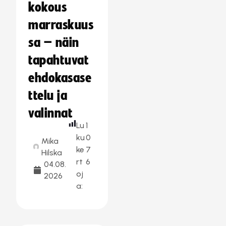
kokous
marraskuus
sa – näin
tapahtuvat
ehdokasase
ttelu ja
valinnat
Lu
1
ku
0
Mika
ke
7
Hilska
rt
6
04.08.
oj
2026
a: