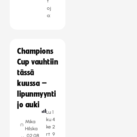
t
oj
a:
Champions
Cup vauhtiin
tässä
kuussa –
lipunmyynti
jo auki
Lu
1
ku
4
Mika
ke
2
Hilska
rt
9
02.08.