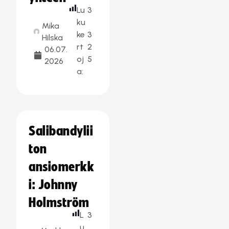
Lu
3
ku
Mika
ke
3
Hilska
rt
2
06.07.
oj
5
2026
a:
Salibandylii
ton
ansiomerkk
i: Johnny
Holmström
L
3
u