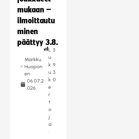
mukaan –
ilmoittautu
minen
päättyy 3.8.
L
3
u
Markku
k
9
Huopon
u
3
en
k
0
06.07.2
e
026
r
t
o
j
a
: