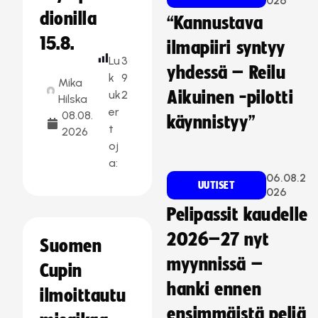
026
dionilla
“Kannustava
15.8.
ilmapiiri syntyy
Lu
3
yhdessä – Reilu
k
9
Mika
uk
2
Aikuinen -pilotti
Hilska
er
08.08.
käynnistyy”
t
2026
oj
a:
06.08.2
UUTISET
026
Pelipassit kaudelle
2026–27 nyt
Suomen
myynnissä –
Cupin
hanki ennen
ilmoittautu
ensimmäistä peliä