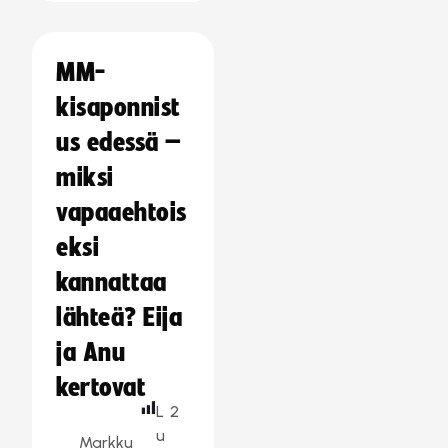
MM-
kisaponnist
us edessä –
miksi
vapaaehtois
eksi
kannattaa
lähteä? Eija
ja Anu
kertovat
L
2
u
Markku