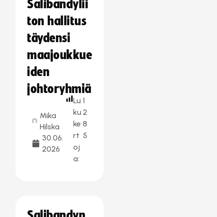
Salibandylii
ton hallitus
täydensi
maajoukkue
iden
johtoryhmiä
Lu
1
ku
2
Mika
ke
8
Hilska
rt
5
30.06.
oj
2026
a:
Salibandyn