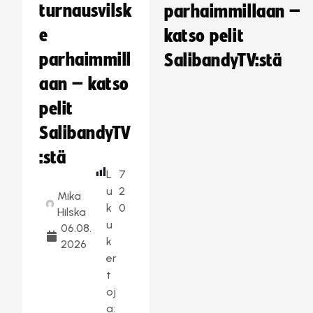
turnausvilsk
parhaimmillaan –
e
katso pelit
parhaimmill
SalibandyTV:stä
aan – katso
pelit
SalibandyTV
:stä
L
7
u
2
Mika
k
0
Hilska
u
06.08.
k
2026
er
t
oj
a: