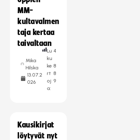
MM-
kultavalmen
taja kertaa
taivaltaan
Lu
4
ku
Mika
ke
8
Hilska
rt
8
13.07.2
oj
9
026
a:
Kausikirjat
löytyvät nyt