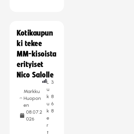
Kotikaupun
ki tekee
MM-kisoista
erityiset
Nico Salolle
L
3
u
Markku
k
8
Huopon
u
6
en
k
8
08.07.2
e
026
r
t