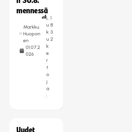
n 30.8.
mennessä
L
1
u
8
Markku
k
3
Huopon
u
2
en
k
01.07.2
e
026
r
t
o
j
a
:
Uudet