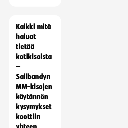
Kaikki mitä
haluat
tietää
kotikisoista
–
Salibandyn
MM-kisojen
käytännön
kysymykset
koottiin
yhteen