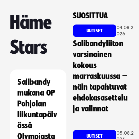
SUOSITTUA
Häme
04.08.2
UUTISET
026
Stars
Salibandyliiton
varsinainen
kokous
marraskuussa –
Salibandy
näin tapahtuvat
mukana OP
ehdokasasettelu
Pohjolan
ja valinnat
liikuntapäiv
ässä
05.08.2
Olympiasta
UUTISET