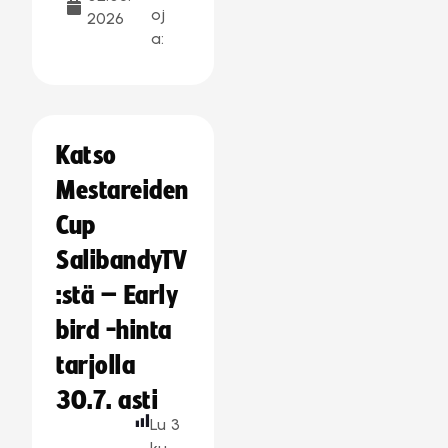
oj
2026
a:
Katso
Mestareiden
Cup
SalibandyTV
:stä – Early
bird -hinta
tarjolla
30.7. asti
Lu
3