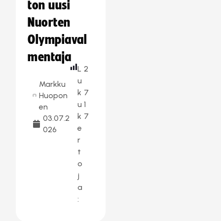
ton uusi
Nuorten
Olympiaval
mentaja
L
2
u
Markku
k
7
Huopon
u
1
en
k
7
03.07.2
e
026
r
t
o
j
a
: