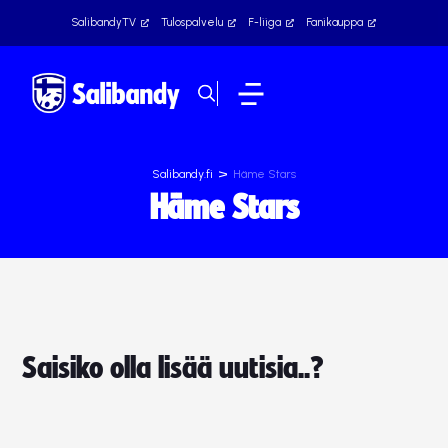
SalibandyTV
Tulospalvelu
F-liiga
Fanikauppa
>
Salibandy.fi
Häme Stars
Häme Stars
Saisiko olla lisää uutisia..?