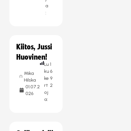
a
:
Kiitos, Jussi
Huovinen!
Lu
1
ku
6
Mika
ke
9
Hilska
rt
2
01.07.2
oj
026
a: