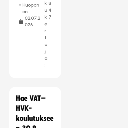
k
8
Huopon
u
4
en
k
7
02.07.2
e
026
r
t
o
j
a
:
Hae VAT–
HVK-
koulutuksee