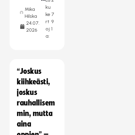
ku
Mika
ke
7
Hilska
rt
9
24.07.
oj
1
2026
a:
“Joskus
kiihkeästi,
joskus
rauhallisem
min, mutta
aina
oppien” –