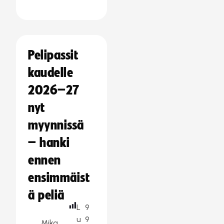
Pelipassit
kaudelle
2026–27
nyt
myynnissä
– hanki
ennen
ensimmäist
ä peliä
L
9
u
9
Mika