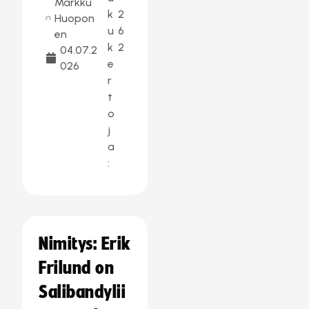
Markku
k
2
Huopon
u
6
en
k
2
04.07.2
e
026
r
t
o
j
a
:
Nimitys: Erik
Frilund on
Salibandylii