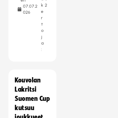
en
k
2
07.07.2
e
026
r
t
o
j
a
:
Kouvolan
Lakritsi
Suomen Cup
kutsuu
joukkueet