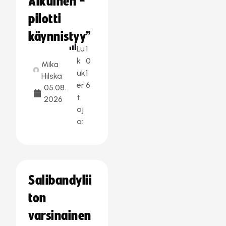
Aikuinen -
pilotti
käynnistyy”
Lu
1
k
0
Mika
uk
1
Hilska
er
6
05.08.
t
2026
oj
a:
Salibandylii
ton
varsinainen