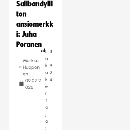
Salibandylii
ton
ansiomerkk
i: Juha
Poranen
L
3
u
Markku
k
9
Huopon
u
2
en
k
8
09.07.2
e
026
r
t
o
j
a
: