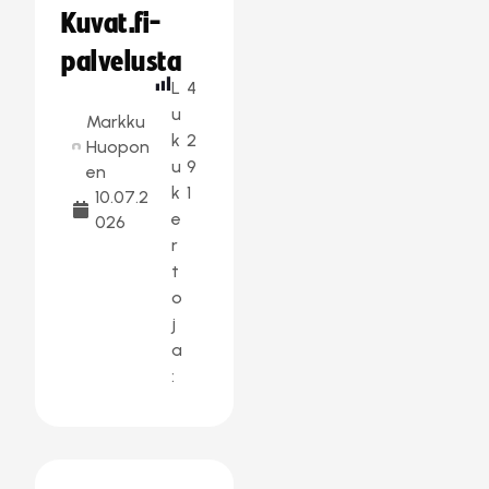
Kuvat.fi-
palvelusta
L
4
u
Markku
k
2
Huopon
u
9
en
k
1
10.07.2
e
026
r
t
o
j
a
: