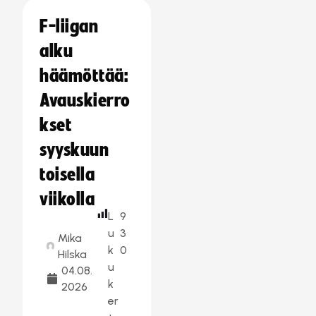
F-liigan
alku
häämöttää:
Avauskierro
kset
syyskuun
toisella
viikolla
L
9
u
3
Mika
k
0
Hilska
u
04.08.
k
2026
er