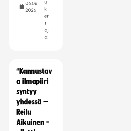
u
06.08.
k
2026
er
t
oj
a:
“Kannustav
a ilmapiiri
syntyy
yhdessä –
Reilu
Aikuinen -