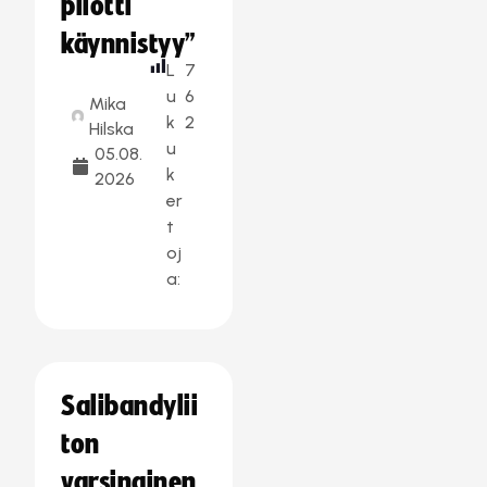
pilotti
käynnistyy”
L
7
u
6
Mika
k
2
Hilska
u
05.08.
k
2026
er
t
oj
a:
Salibandylii
ton
varsinainen