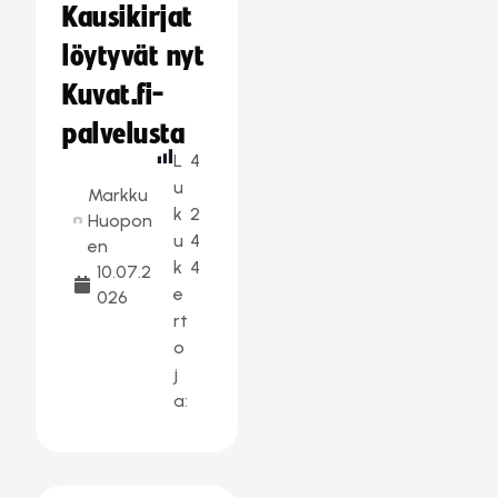
Kausikirjat
löytyvät nyt
Kuvat.fi-
palvelusta
L
4
u
Markku
k
2
Huopon
u
4
en
k
4
10.07.2
e
026
rt
o
j
a: