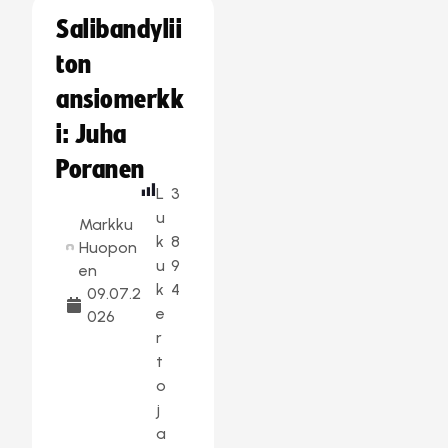
Salibandylii
ton
ansiomerkk
i: Juha
Poranen
L
3
u
Markku
k
8
Huopon
u
9
en
k
4
09.07.2
e
026
r
t
o
j
a