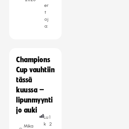
er
t
oj
a:
Champions
Cup vauhtiin
tässä
kuussa –
lipunmyynti
jo auki
Lu
1
k
2
Mika