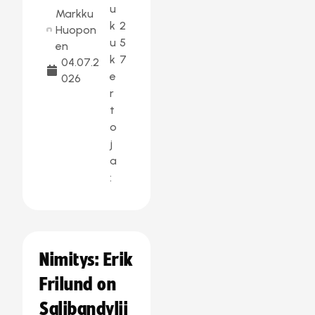
u
Markku
k
2
Huopon
u
5
en
k
7
04.07.2
e
026
r
t
o
j
a
:
Nimitys: Erik
Frilund on
Salibandylii