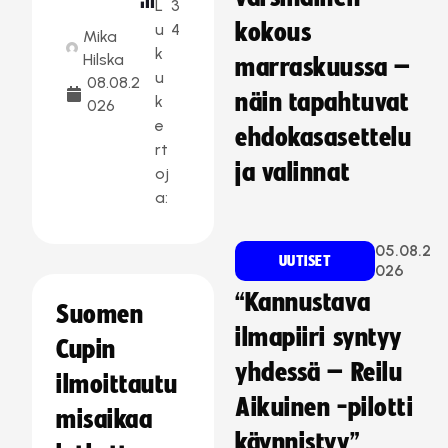
L
3
kokous
u
4
Mika
k
Hilska
marraskuussa –
u
08.08.2
näin tapahtuvat
k
026
e
ehdokasasettelu
rt
ja valinnat
oj
a:
05.08.2
UUTISET
026
“Kannustava
Suomen
ilmapiiri syntyy
Cupin
yhdessä – Reilu
ilmoittautu
Aikuinen -pilotti
misaikaa
käynnistyy”