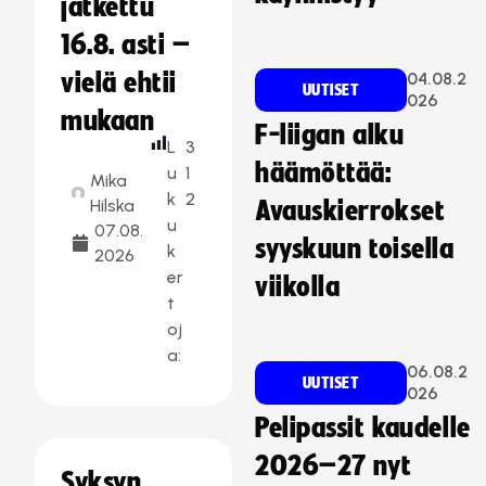
jatkettu
16.8. asti –
vielä ehtii
04.08.2
UUTISET
026
mukaan
F-liigan alku
L
3
häämöttää:
u
1
Mika
k
2
Hilska
Avauskierrokset
u
07.08.
syyskuun toisella
k
2026
er
viikolla
t
oj
a:
06.08.2
UUTISET
026
Pelipassit kaudelle
2026–27 nyt
Syksyn