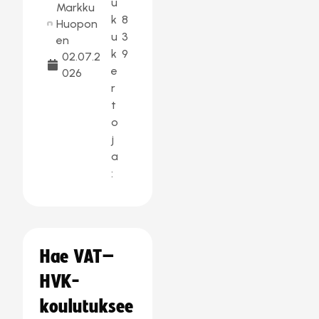
u
Markku
k
8
Huopon
u
3
en
k
9
02.07.2
e
026
r
t
o
j
a
:
Hae VAT–
HVK-
koulutuksee