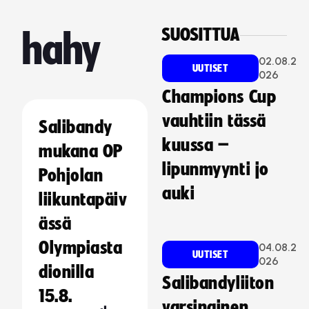
SUOSITTUA
hahy
02.08.2
UUTISET
026
Champions Cup
vauhtiin tässä
Salibandy
kuussa –
mukana OP
lipunmyynti jo
Pohjolan
auki
liikuntapäiv
ässä
Olympiasta
04.08.2
UUTISET
026
dionilla
Salibandyliiton
15.8.
varsinainen