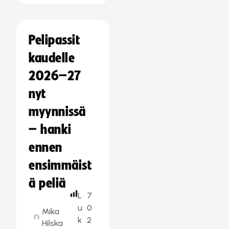
Pelipassit
kaudelle
2026–27
nyt
myynnissä
– hanki
ennen
ensimmäist
ä peliä
L
7
u
0
Mika
k
2
Hilska