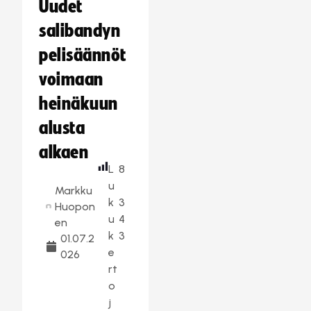
Uudet
salibandyn
pelisäännöt
voimaan
heinäkuun
alusta
alkaen
L
8
u
Markku
k
3
Huopon
u
4
en
k
3
01.07.2
e
026
rt
o
j