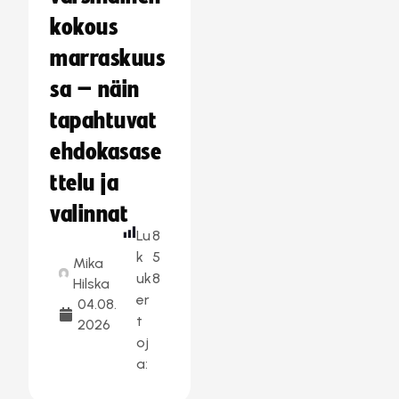
kokous
marraskuus
sa – näin
tapahtuvat
ehdokasase
ttelu ja
valinnat
Lu
8
k
5
Mika
uk
8
Hilska
er
04.08.
t
2026
oj
a: