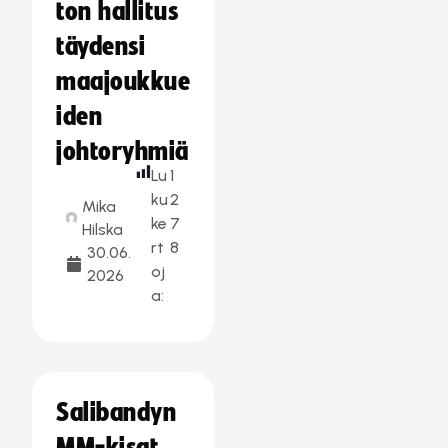
ton hallitus
täydensi
maajoukkue
iden
johtoryhmiä
Lu
1
ku
2
Mika
ke
7
Hilska
rt
8
30.06.
oj
2026
a:
Salibandyn