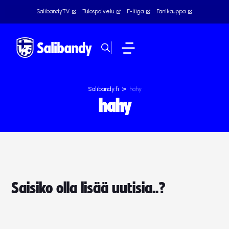
SalibandyTV
Tulospalvelu
F-liiga
Fanikauppa
>
Salibandy.fi
hahy
hahy
Saisiko olla lisää uutisia..?