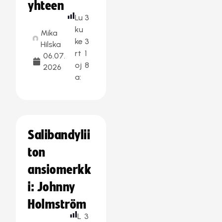
yhteen
Lu
3
ku
Mika
ke
3
Hilska
rt
1
06.07.
oj
8
2026
a:
Salibandylii
ton
ansiomerkk
i: Johnny
Holmström
L
3