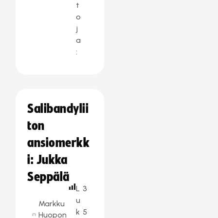
t
o
j
a
:
Salibandylii
ton
ansiomerkk
i: Jukka
Seppälä
L
3
u
Markku
k
5
Huopon