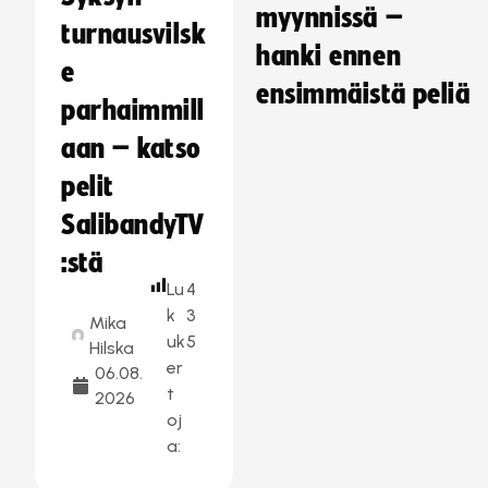
myynnissä –
turnausvilsk
hanki ennen
e
ensimmäistä peliä
parhaimmill
aan – katso
pelit
SalibandyTV
:stä
Lu
4
k
3
Mika
uk
5
Hilska
er
06.08.
t
2026
oj
a: