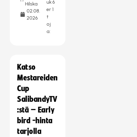
uk
6
Hilska
er
1
02.08.
t
2026
oj
a:
Katso
Mestareiden
Cup
SalibandyTV
:stä – Early
bird -hinta
tarjolla