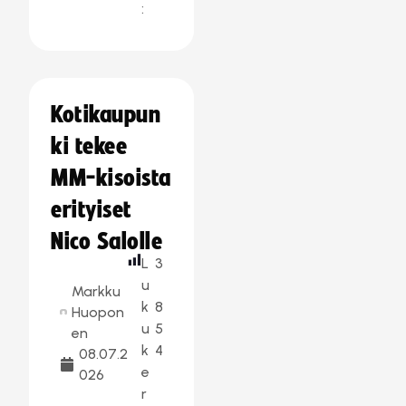
:
Kotikaupun
ki tekee
MM-kisoista
erityiset
Nico Salolle
L
3
u
Markku
k
8
Huopon
u
5
en
k
4
08.07.2
e
026
r