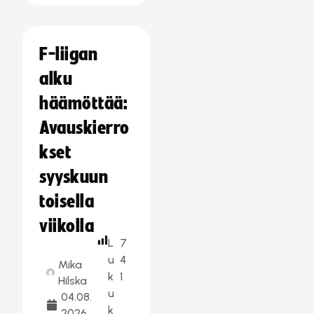
F-liigan
alku
häämöttää:
Avauskierro
kset
syyskuun
toisella
viikolla
L
7
u
4
Mika
k
1
Hilska
u
04.08.
k
2026