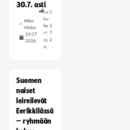
30.7. asti
Lu
3
ku
Mika
ke
3
Hilska
rt
7
24.07.
oj
2
2026
a:
Suomen
naiset
leireilevät
Eerikkilässä
– ryhmään