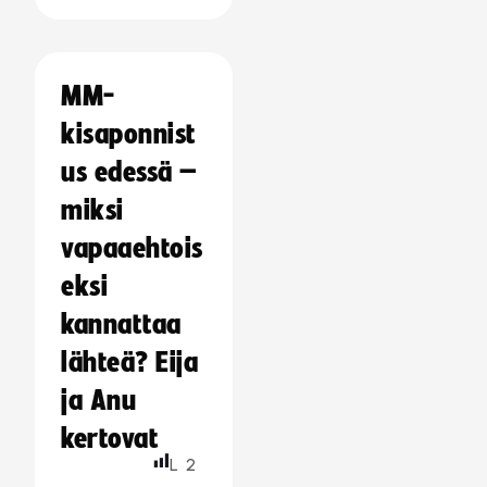
MM-
kisaponnist
us edessä –
miksi
vapaaehtois
eksi
kannattaa
lähteä? Eija
ja Anu
kertovat
L
2