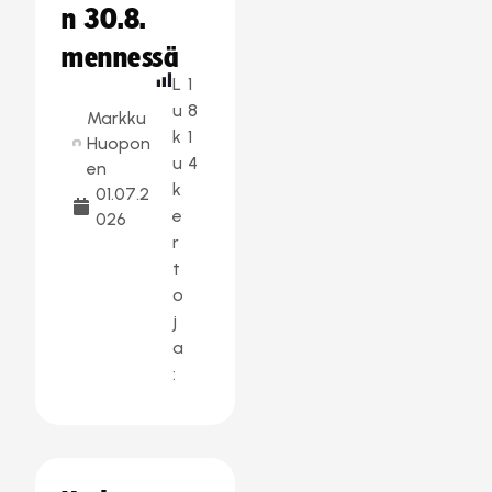
n 30.8.
mennessä
L
1
u
8
Markku
k
1
Huopon
u
4
en
k
01.07.2
e
026
r
t
o
j
a
: