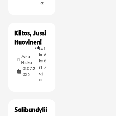
a:
Kiitos, Jussi
Huovinen!
Lu
1
ku
6
Mika
ke
8
Hilska
rt
7
01.07.2
oj
026
a:
Salibandylii