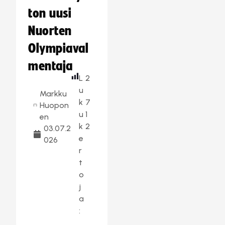
ton uusi
Nuorten
Olympiaval
mentaja
L
2
u
Markku
k
7
Huopon
u
1
en
k
2
03.07.2
e
026
r
t
o
j
a
: