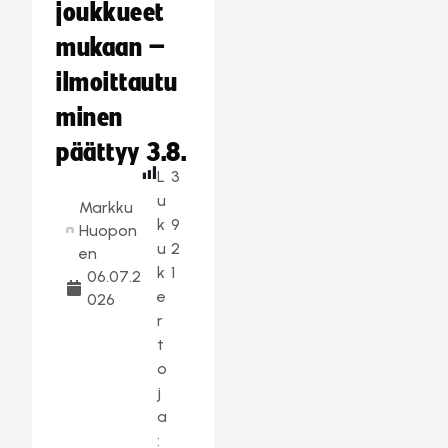
joukkueet
mukaan –
ilmoittautu
minen
päättyy 3.8.
L
3
u
Markku
k
9
Huopon
u
2
en
k
1
06.07.2
e
026
r
t
o
j
a
: