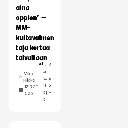
aina
oppien” –
MM-
kultavalmen
taja kertaa
taivaltaan
Lu
4
ku
Mika
ke
8
Hilska
rt
2
13.07.2
oj
9
026
a: