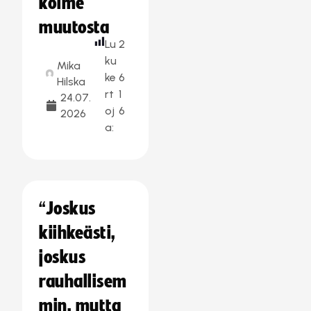
kolme
muutosta
Lu
2
ku
Mika
ke
6
Hilska
rt
1
24.07.
oj
6
2026
a:
“Joskus
kiihkeästi,
joskus
rauhallisem
min, mutta