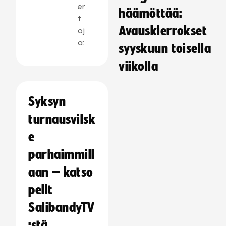
er
häämöttää:
t
Avauskierrokset
oj
a:
syyskuun toisella
viikolla
Syksyn
turnausvilsk
e
parhaimmill
aan – katso
pelit
SalibandyTV
:stä