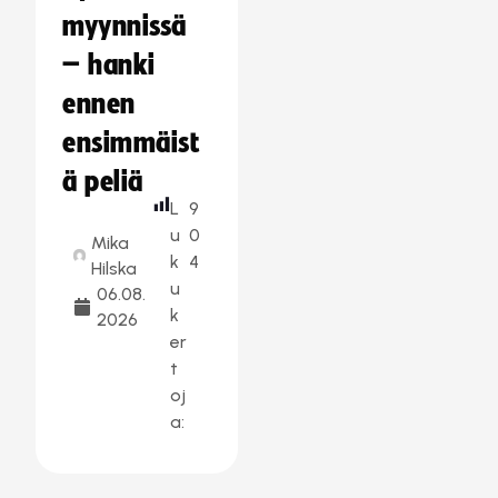
myynnissä
– hanki
ennen
ensimmäist
ä peliä
L
9
u
0
Mika
k
4
Hilska
u
06.08.
k
2026
er
t
oj
a: