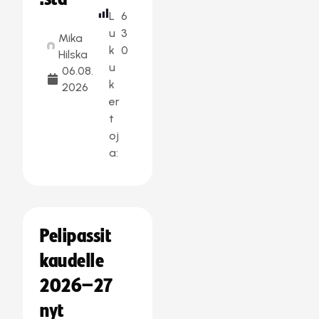
L
6
u
3
Mika
k
0
Hilska
u
06.08.
k
2026
er
t
oj
a:
Pelipassit
kaudelle
2026–27
nyt