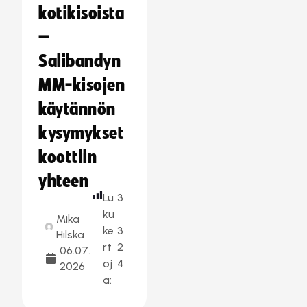
kotikisoista
–
Salibandyn
MM-kisojen
käytännön
kysymykset
koottiin
yhteen
Lu
3
ku
Mika
ke
3
Hilska
rt
2
06.07.
oj
4
2026
a: