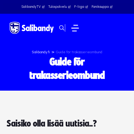
SalibandyTV
Tulospalvelu
F-liiga
Fanikauppa
>
Salibandy.fi
Guide för trakasserieombund
Guide för
trakasserieombund
Saisiko olla lisää uutisia..?