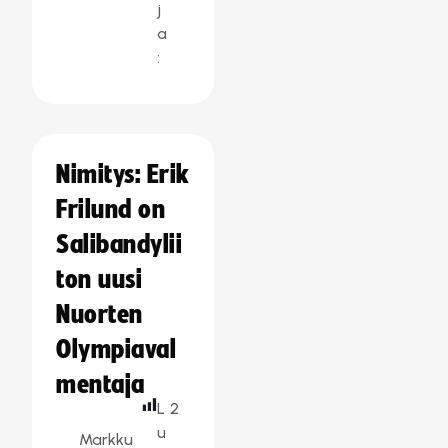
j
a
:
Nimitys: Erik
Frilund on
Salibandylii
ton uusi
Nuorten
Olympiaval
mentaja
L
2
u
Markku