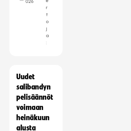
e
026
r
t
o
j
a
:
Uudet
salibandyn
pelisäännöt
voimaan
heinäkuun
alusta