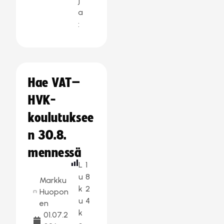
j
a
:
Hae VAT–
HVK-
koulutuksee
n 30.8.
mennessä
L
1
u
8
Markku
k
2
Huopon
u
4
en
k
01.07.2