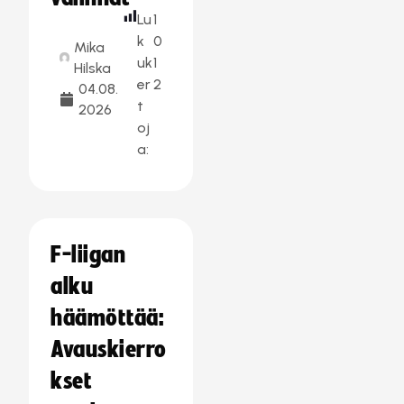
Lu
1
k
0
Mika
uk
1
Hilska
er
2
04.08.
t
2026
oj
a:
F-liigan
alku
häämöttää:
Avauskierro
kset