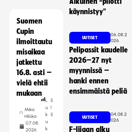
Aikuinen -pilotti
käynnistyy”
Suomen
Cupin
06.08.2
UUTISET
ilmoittautu
026
Pelipassit kaudelle
misaikaa
2026–27 nyt
jatkettu
myynnissä –
16.8. asti –
hanki ennen
vielä ehtii
ensimmäistä peliä
mukaan
L
5
u
1
Mika
04.08.2
k
5
Hilska
UUTISET
026
u
07.08.
F-liigan alku
k
2026