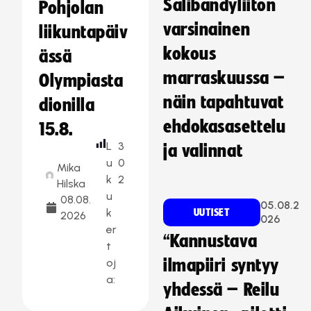
Salibandyliiton
Pohjolan
varsinainen
liikuntapäiv
kokous
ässä
marraskuussa –
Olympiasta
näin tapahtuvat
dionilla
ehdokasasettelu
15.8.
L
3
ja valinnat
u
0
Mika
k
2
Hilska
u
08.08.
05.08.2
k
UUTISET
2026
026
er
“Kannustava
t
oj
ilmapiiri syntyy
a:
yhdessä – Reilu