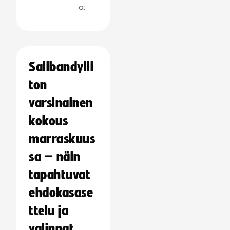
a:
Salibandylii
ton
varsinainen
kokous
marraskuus
sa – näin
tapahtuvat
ehdokasase
ttelu ja
valinnat