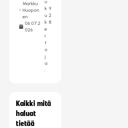
u
Markku
k
9
Huopon
u
2
en
k
8
06.07.2
e
026
r
t
o
j
a
:
Kaikki mitä
haluat
tietää