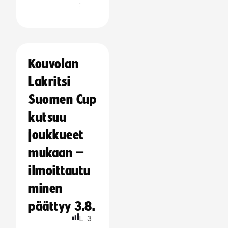
:
Kouvolan
Lakritsi
Suomen Cup
kutsuu
joukkueet
mukaan –
ilmoittautu
minen
päättyy 3.8.
L
3