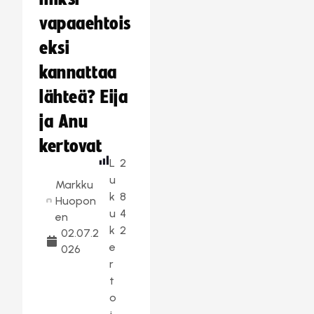
vapaaehtois
eksi
kannattaa
lähteä? Eija
ja Anu
kertovat
L
2
u
Markku
k
8
Huopon
u
4
en
k
2
02.07.2
e
026
r
t
o