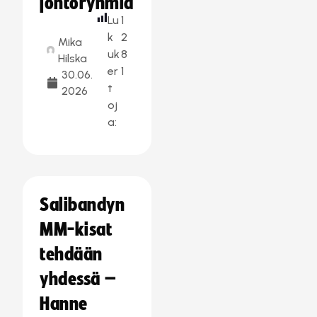
johtoryhmiä
Lu
1
k
2
Mika
uk
8
Hilska
er
1
30.06.
t
2026
oj
a:
Salibandyn
MM-kisat
tehdään
yhdessä –
Hanne