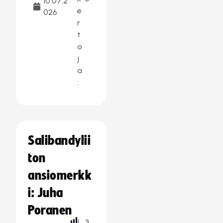
10.07.2
e
026
r
t
o
j
a
:
Salibandylii
ton
ansiomerkk
i: Juha
Poranen
L
3