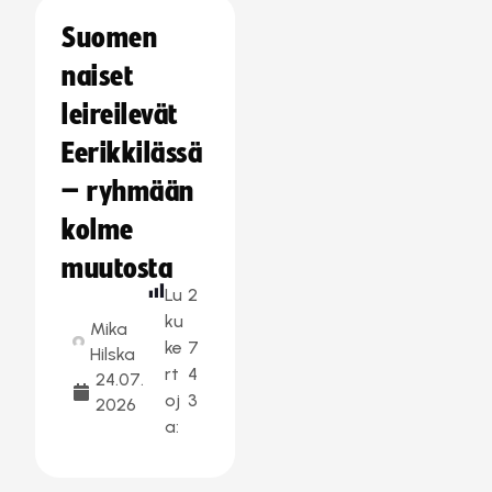
Suomen
naiset
leireilevät
Eerikkilässä
– ryhmään
kolme
muutosta
Lu
2
ku
Mika
ke
7
Hilska
rt
4
24.07.
oj
3
2026
a: