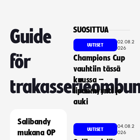
SUOSITTUA
Guide
02.08.2
UUTISET
026
för
Champions Cup
vauhtiin tässä
kuussa –
trakasserieombu
lipunmyynti jo
auki
Salibandy
04.08.2
UUTISET
mukana OP
026