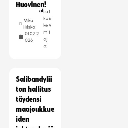
Huovinen!
Lu
1
ku
6
Mika
ke
9
Hilska
rt
1
01.07.2
oj
026
a:
Salibandylii
ton hallitus
täydensi
maajoukkue
iden