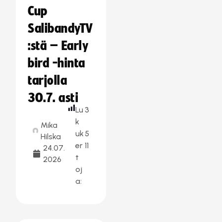
Cup
SalibandyTV
:stä – Early
bird -hinta
tarjolla
30.7. asti
Lu
3
k
Mika
uk
5
Hilska
er
11
24.07.
t
2026
oj
a: