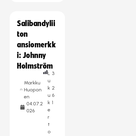
Salibandylii
ton
ansiomerkk
i: Johnny
Holmström
L
3
u
Markku
k
2
Huopon
u
6
en
k
1
04.07.2
e
026
r
t
o