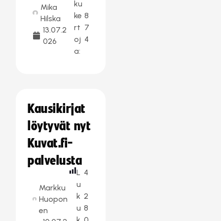
ku
Mika
ke
8
Hilska
rt
7
13.07.2
oj
4
026
a:
Kausikirjat
löytyvät nyt
Kuvat.fi-
palvelusta
L
4
u
Markku
k
2
Huopon
u
8
en
k
0