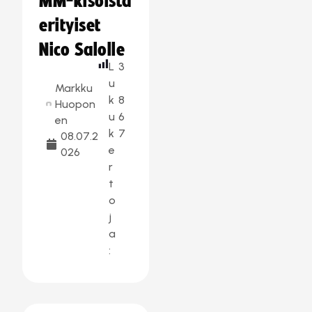
MM-kisoista
erityiset
Nico Salolle
L
3
u
Markku
k
8
Huopon
u
6
en
k
7
08.07.2
e
026
r
t
o
j
a
: