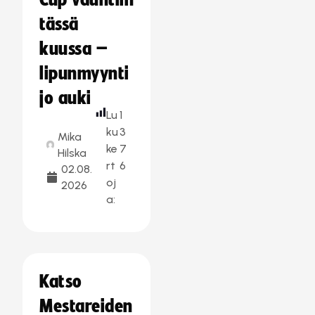
Cup vauhtiin
tässä
kuussa –
lipunmyynti
jo auki
Lu
1
ku
3
Mika
ke
7
Hilska
rt
6
02.08.
oj
2026
a:
Katso
Mestareiden