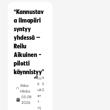
“Kannustav
a ilmapiiri
syntyy
yhdessä –
Reilu
Aikuinen -
pilotti
käynnistyy”
Lu
9
k
5
Mika
uk
2
Hilska
er
05.08.
t
2026
oj