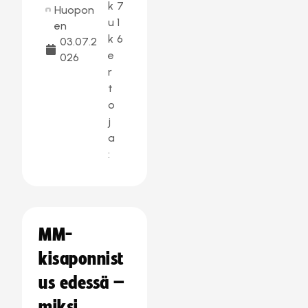
k
7
Huopon
u
1
en
k
6
03.07.2
e
026
r
t
o
j
a
:
MM-
kisaponnist
us edessä –
miksi