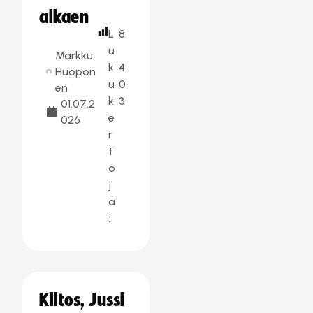
alkaen
L
8
u
Markku
k
4
Huopon
u
0
en
k
3
01.07.2
e
026
r
t
o
j
a
:
Kiitos, Jussi