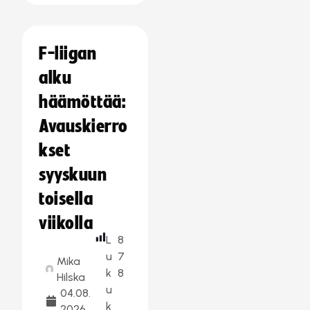
F-liigan
alku
häämöttää:
Avauskierro
kset
syyskuun
toisella
viikolla
L
8
u
7
Mika
k
8
Hilska
u
04.08.
k
2026