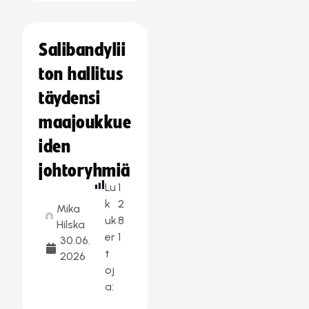
Salibandylii
ton hallitus
täydensi
maajoukkue
iden
johtoryhmiä
Lu
1
k
2
Mika
uk
8
Hilska
er
1
30.06.
t
2026
oj
a: