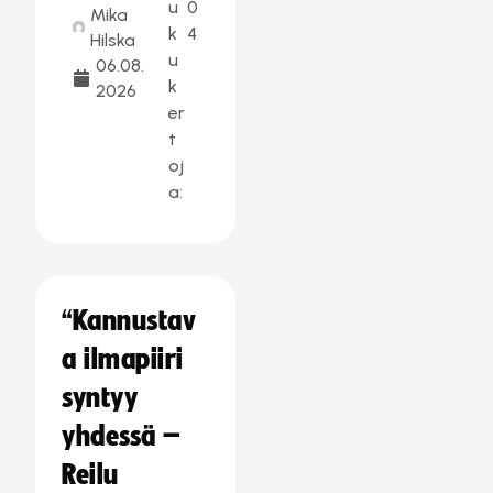
u
0
Mika
k
4
Hilska
u
06.08.
k
2026
er
t
oj
a:
“Kannustav
a ilmapiiri
syntyy
yhdessä –
Reilu