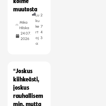
kolme
muutosta
Lu
2
ku
Mika
ke
7
Hilska
rt
4
24.07.
oj
3
2026
a:
“Joskus
kiihkeästi,
joskus
rauhallisem
min, mutta