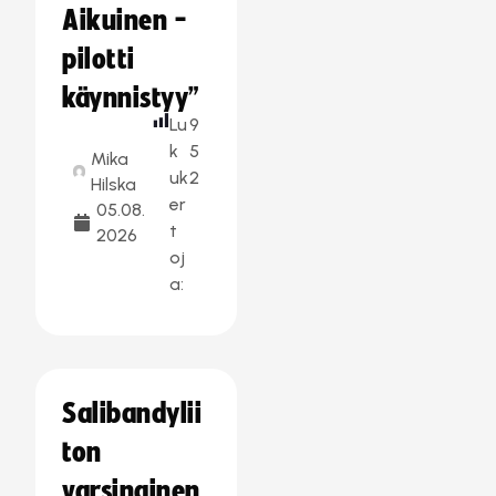
Aikuinen -
pilotti
käynnistyy”
Lu
9
k
5
Mika
uk
2
Hilska
er
05.08.
t
2026
oj
a:
Salibandylii
ton
varsinainen