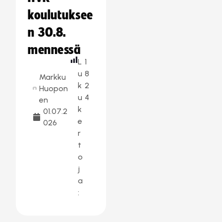
koulutuksee
n 30.8.
mennessä
L
1
u
8
Markku
k
2
Huopon
u
4
en
k
01.07.2
e
026
r
t
o
j
a
: