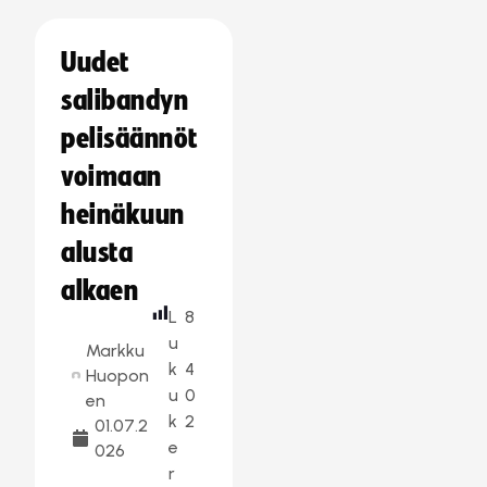
Uudet
salibandyn
pelisäännöt
voimaan
heinäkuun
alusta
alkaen
L
8
u
Markku
k
4
Huopon
u
0
en
k
2
01.07.2
e
026
r