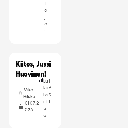
t
o
j
a
:
Kiitos, Jussi
Huovinen!
Lu
1
ku
6
Mika
ke
9
Hilska
rt
1
01.07.2
oj
026
a: