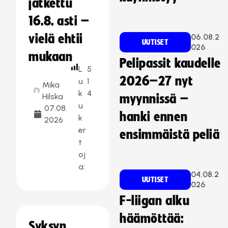
jatkettu
16.8. asti –
vielä ehtii
06.08.2
UUTISET
026
mukaan
Pelipassit kaudelle
L
5
2026–27 nyt
u
1
Mika
k
4
Hilska
myynnissä –
u
07.08.
hanki ennen
k
2026
er
ensimmäistä peliä
t
oj
a:
04.08.2
UUTISET
026
F-liigan alku
häämöttää:
Syksyn