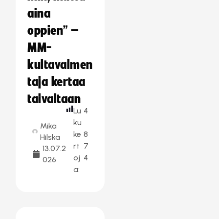
aina
oppien” –
MM-
kultavalmen
taja kertaa
taivaltaan
Lu
4
ku
Mika
ke
8
Hilska
rt
7
13.07.2
oj
4
026
a: