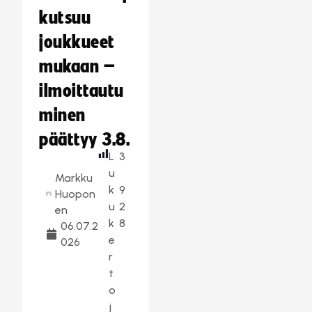
kutsuu
joukkueet
mukaan –
ilmoittautu
minen
päättyy 3.8.
L
3
u
Markku
k
9
Huopon
u
2
en
k
8
06.07.2
e
026
r
t
o
j