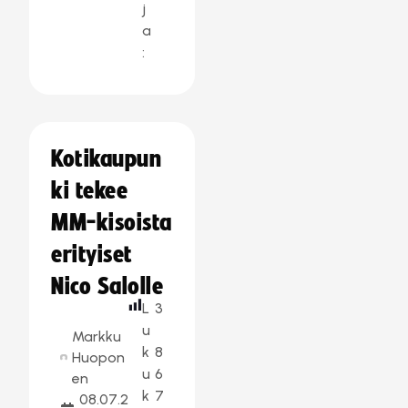
j
a
:
Kotikaupun
ki tekee
MM-kisoista
erityiset
Nico Salolle
L
3
u
Markku
k
8
Huopon
u
6
en
k
7
08.07.2