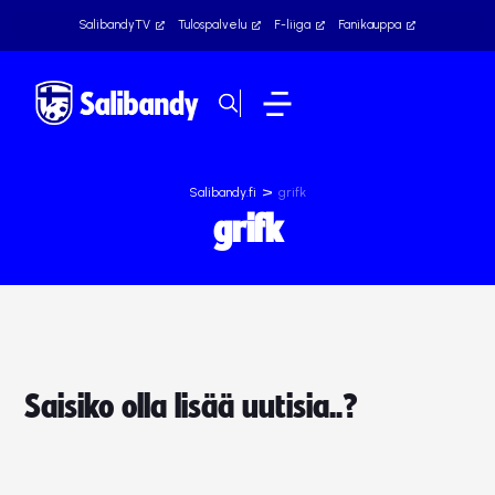
SalibandyTV
Tulospalvelu
F-liiga
Fanikauppa
>
Salibandy.fi
grifk
grifk
Saisiko olla lisää uutisia..?