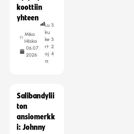
koottiin
yhteen
Lu
3
ku
Mika
ke
3
Hilska
rt
2
06.07.
oj
4
2026
a:
Salibandylii
ton
ansiomerkk
i: Johnny