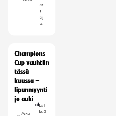
er
t
oj
a:
Champions
Cup vauhtiin
tässä
kuussa –
lipunmyynti
jo auki
Lu
1
ku
3
Mika