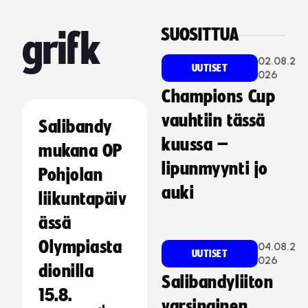
SUOSITTUA
grifk
02.08.2
UUTISET
026
Champions Cup
vauhtiin tässä
Salibandy
kuussa –
mukana OP
lipunmyynti jo
Pohjolan
auki
liikuntapäiv
ässä
Olympiasta
04.08.2
UUTISET
026
dionilla
Salibandyliiton
15.8.
varsinainen