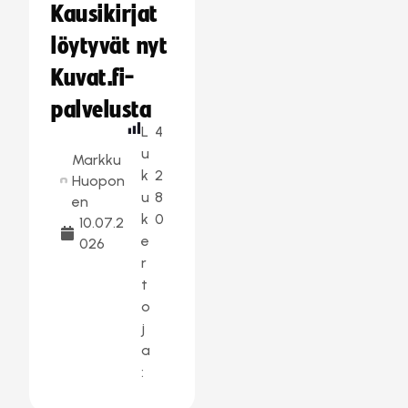
Kausikirjat
löytyvät nyt
Kuvat.fi-
palvelusta
L
4
u
Markku
k
2
Huopon
u
8
en
k
0
10.07.2
e
026
r
t
o
j
a
: