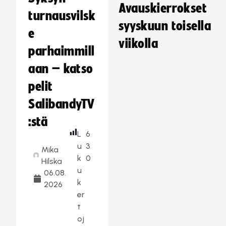
Avauskierrokset
turnausvilsk
syyskuun toisella
e
viikolla
parhaimmill
aan – katso
pelit
SalibandyTV
:stä
L
6
u
3
Mika
k
0
Hilska
u
06.08.
k
2026
er
t
oj