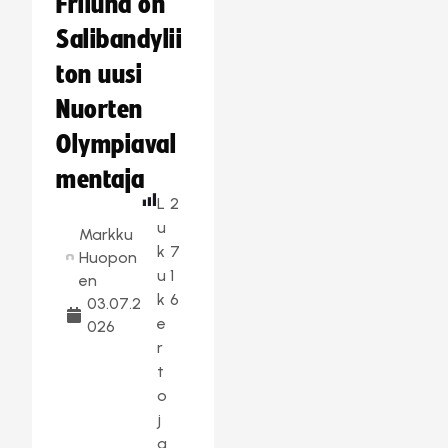
Frilund on
Salibandylii
ton uusi
Nuorten
Olympiaval
mentaja
L
2
u
Markku
k
7
Huopon
u
1
en
k
6
03.07.2
e
026
r
t
o
j
a