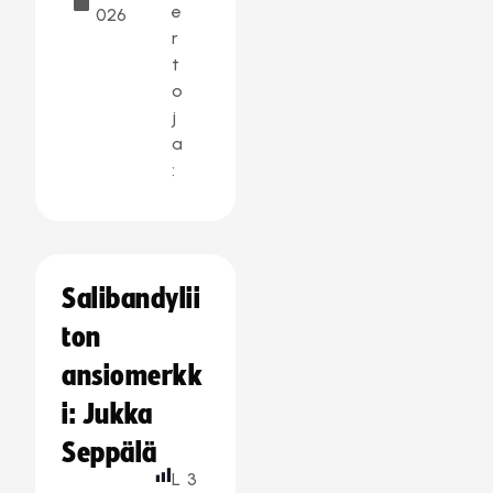
e
026
r
t
o
j
a
:
Salibandylii
ton
ansiomerkk
i: Jukka
Seppälä
L
3