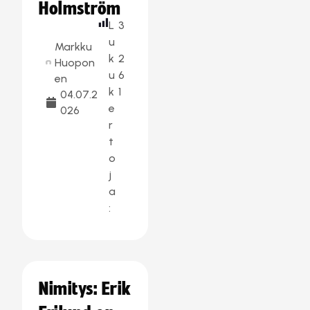
Holmström
L
3
u
Markku
k
2
Huopon
u
6
en
k
1
04.07.2
e
026
r
t
o
j
a
:
Nimitys: Erik