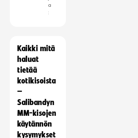
a
:
Kaikki mitä
haluat
tietää
kotikisoista
–
Salibandyn
MM-kisojen
käytännön
kysymykset