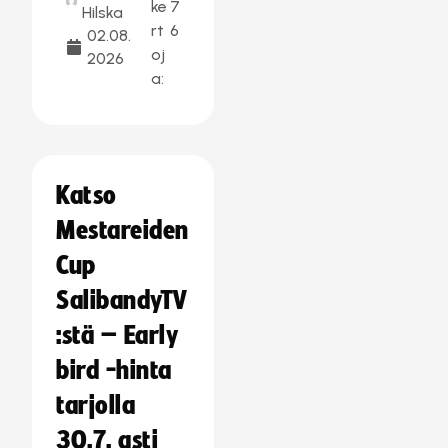
ke
7
Hilska
rt
6
02.08.
oj
2026
a:
Katso
Mestareiden
Cup
SalibandyTV
:stä – Early
bird -hinta
tarjolla
30.7. asti