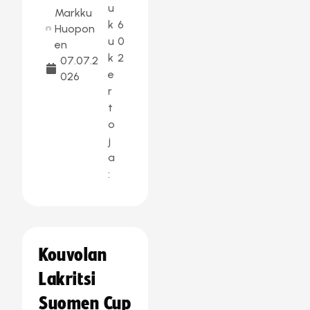
u
Markku
k
6
Huopon
u
0
en
k
2
07.07.2
e
026
r
t
o
j
a
:
Kouvolan
Lakritsi
Suomen Cup