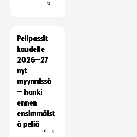
a:
Pelipassit
kaudelle
2026–27
nyt
myynnissä
– hanki
ennen
ensimmäist
ä peliä
L
9