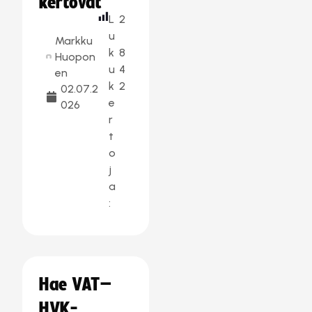
kertovat
L
2
u
Markku
k
8
Huopon
u
4
en
k
2
02.07.2
e
026
r
t
o
j
a
:
Hae VAT–
HVK-