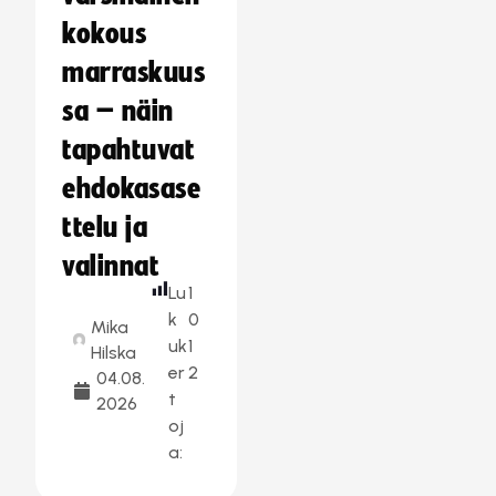
kokous
marraskuus
sa – näin
tapahtuvat
ehdokasase
ttelu ja
valinnat
Lu
1
k
0
Mika
uk
1
Hilska
er
2
04.08.
t
2026
oj
a: