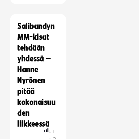
Salibandyn
MM-kisat
tehdään
yhdessä –
Hanne
Nyrönen
pitää
kokonaisuu
den
liikkeessä
L
1
u
2