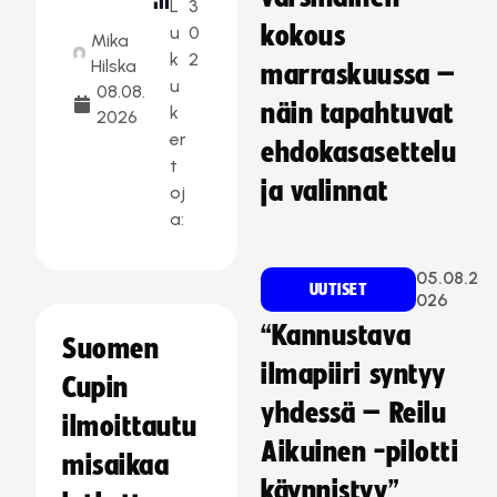
L
3
kokous
u
0
Mika
k
2
Hilska
marraskuussa –
u
08.08.
näin tapahtuvat
k
2026
er
ehdokasasettelu
t
ja valinnat
oj
a:
05.08.2
UUTISET
026
“Kannustava
Suomen
ilmapiiri syntyy
Cupin
yhdessä – Reilu
ilmoittautu
Aikuinen -pilotti
misaikaa
käynnistyy”