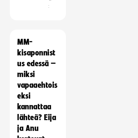
:
MM-
kisaponnist
us edessä –
miksi
vapaaehtois
eksi
kannattaa
lähteä? Eija
ja Anu