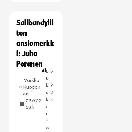
Salibandylii
ton
ansiomerkk
i: Juha
Poranen
L
3
u
Markku
k
9
Huopon
u
2
en
k
4
09.07.2
e
026
r
t
o