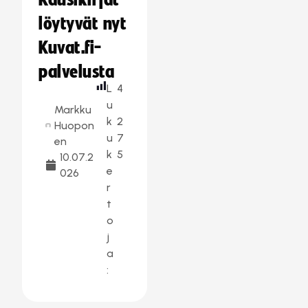
Kausikirjat
löytyvät nyt
Kuvat.fi-
palvelusta
L
4
u
Markku
k
2
Huopon
u
7
en
k
5
10.07.2
e
026
r
t
o
j
a
: