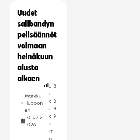
Uudet
salibandyn
pelisäännöt
voimaan
heinäkuun
alusta
alkaen
L
8
u
Markku
k
3
Huopon
u
8
en
k
9
01.07.2
e
026
rt
o