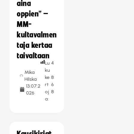
aina
oppien” –
MM-
kultavalmen
taja kertaa
taivaltaan
Lu
4
ku
Mika
ke
8
Hilska
rt
6
13.07.2
oj
8
026
a: