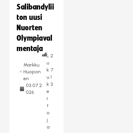
Salibandylii
ton uusi
Nuorten
Olympiaval
mentaja
L
2
u
Markku
k
7
Huopon
u
1
en
k
3
03.07.2
e
026
r
t
o
j
a