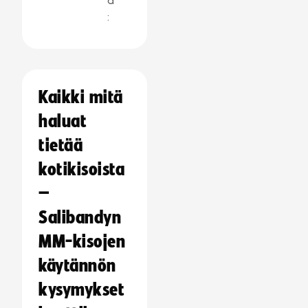
a
:
Kaikki mitä
haluat
tietää
kotikisoista
–
Salibandyn
MM-kisojen
käytännön
kysymykset