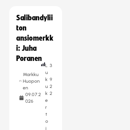
Salibandylii
ton
ansiomerkk
i: Juha
Poranen
L
3
u
Markku
k
9
Huopon
u
2
en
k
2
09.07.2
e
026
r
t
o
j