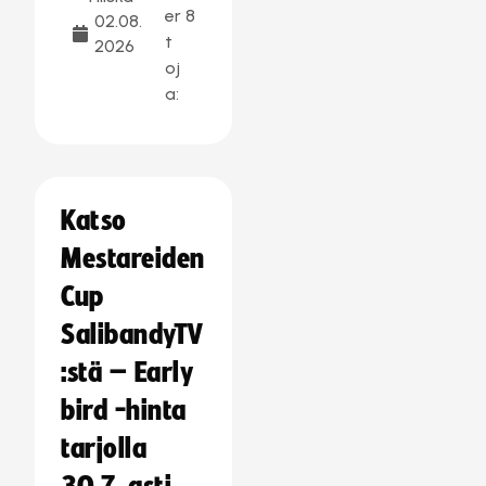
er
8
02.08.
t
2026
oj
a:
Katso
Mestareiden
Cup
SalibandyTV
:stä – Early
bird -hinta
tarjolla