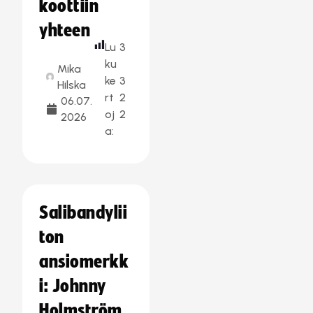
koottiin
yhteen
Lu
3
ku
Mika
ke
3
Hilska
rt
2
06.07.
oj
2
2026
a:
Salibandylii
ton
ansiomerkk
i: Johnny
Holmström