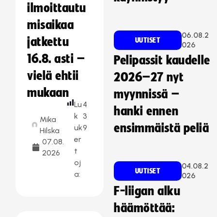
ilmoittautu
misaikaa
06.08.2
jatkettu
UUTISET
026
16.8. asti –
Pelipassit kaudelle
vielä ehtii
2026–27 nyt
mukaan
myynnissä –
Lu
4
hanki ennen
k
3
Mika
ensimmäistä peliä
uk
9
Hilska
er
07.08.
t
2026
oj
04.08.2
UUTISET
a:
026
F-liigan alku
häämöttää: