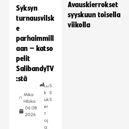
Avauskierrokset
Syksyn
syyskuun toisella
turnausvilsk
viikolla
e
parhaimmill
aan – katso
pelit
SalibandyTV
:stä
Lu
5
k
5
Mika
uk
5
Hilska
er
06.08.
t
2026
oj
a: