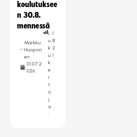
koulutuksee
n 30.8.
mennessä
L
1
u
8
Markku
k
2
Huopon
u
1
en
k
01.07.2
e
026
r
t
o
j
a
: