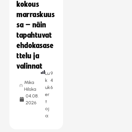
kokous
marraskuus
sa – näin
tapahtuvat
ehdokasase
ttelu ja
valinnat
Lu
9
k
4
Mika
uk
6
Hilska
er
04.08.
t
2026
oj
a: