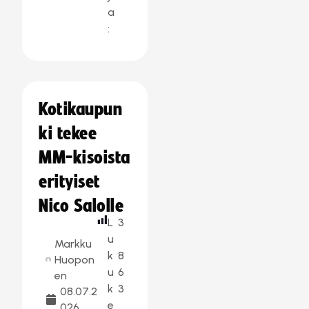
a
:
Kotikaupun
ki tekee
MM-kisoista
erityiset
Nico Salolle
L
3
u
Markku
k
8
Huopon
u
6
en
k
3
08.07.2
e
026