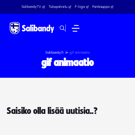
SalibandyTV
Tulospalvelu
F-liiga
Fanikauppa
>
Salibandy.fi
gif animaatio
gif animaatio
Saisiko olla lisää uutisia..?