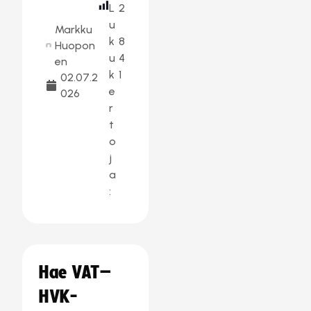
L
2
u
Markku
k
8
Huopon
u
4
en
k
1
02.07.2
e
026
r
t
o
j
a
:
Hae VAT–
HVK-