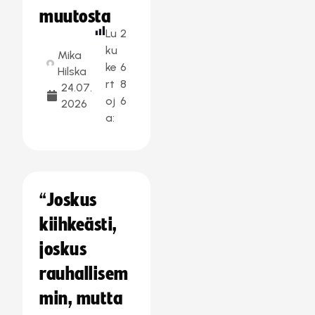
muutosta
Lu
2
ku
Mika
ke
6
Hilska
rt
8
24.07.
oj
6
2026
a:
“Joskus
kiihkeästi,
joskus
rauhallisem
min, mutta