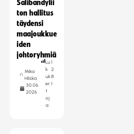
Salibandylii
ton hallitus
täydensi
maajoukkue
iden
johtoryhmiä
Lu
1
k
2
Mika
uk
8
Hilska
er
1
30.06.
t
2026
oj
a: