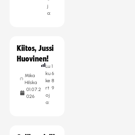
j
a:
Kiitos, Jussi
Huovinen!
Lu
1
ku
6
Mika
ke
8
Hilska
rt
9
01.07.2
oj
026
a: