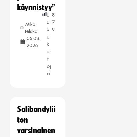
käynnistyy”
L
8
u
7
Mika
k
9
Hilska
u
05.08.
k
2026
er
t
oj
a:
Salibandylii
ton
varsinainen