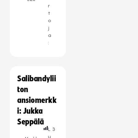
r
t
o
j
a
:
Salibandylii
ton
ansiomerkk
i: Jukka
Seppälä
L
3
u