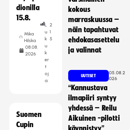
dionilla
kokous
15.8.
marraskuussa –
L
2
näin tapahtuvat
u
1
Mika
k
5
ehdokasasettelu
Hilska
u
08.08.
ja valinnat
k
2026
er
t
05.08.2
oj
UUTISET
026
a:
“Kannustava
ilmapiiri syntyy
yhdessä – Reilu
Suomen
Aikuinen -pilotti
Cupin
käynnistyy”