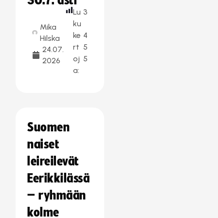
30.7. asti
Lu
3
ku
Mika
ke
4
Hilska
rt
5
24.07.
oj
5
2026
a:
Suomen
naiset
leireilevät
Eerikkilässä
– ryhmään
kolme