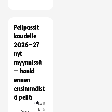
Pelipassit
kaudelle
2026–27
nyt
myynnissä
– hanki
ennen
ensimmäist
ä peliä
Lu
8
k
3
Mika