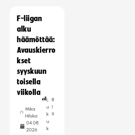
F-liigan
alku
häämöttää:
Avauskierro
kset
syyskuun
toisella
viikolla
L
8
u
1
Mika
k
9
Hilska
u
04.08.
k
2026