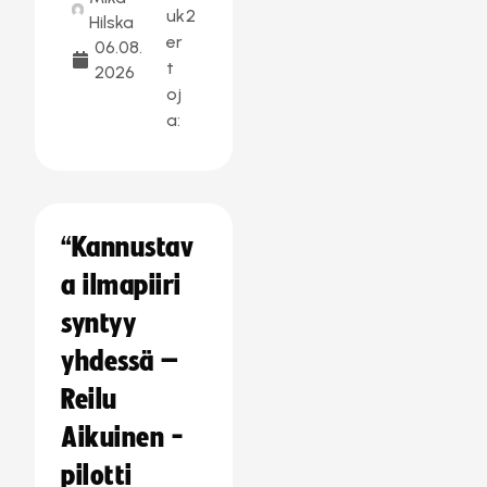
uk
2
Hilska
er
06.08.
t
2026
oj
a:
“Kannustav
a ilmapiiri
syntyy
yhdessä –
Reilu
Aikuinen -
pilotti