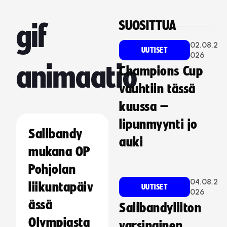
SUOSITTUA
gif
02.08.2
UUTISET
026
animaatio
Champions Cup
vauhtiin tässä
kuussa –
lipunmyynti jo
Salibandy
auki
mukana OP
Pohjolan
04.08.2
liikuntapäiv
UUTISET
026
ässä
Salibandyliiton
Olympiasta
varsinainen