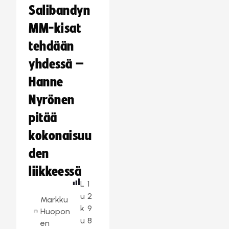
Salibandyn
MM-kisat
tehdään
yhdessä –
Hanne
Nyrönen
pitää
kokonaisuu
den
liikkeessä
L
1
u
2
Markku
k
9
Huopon
u
8
en