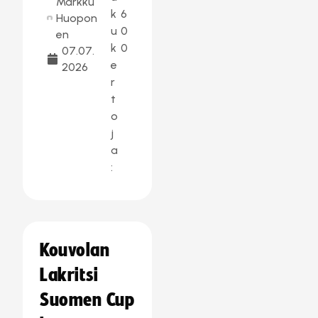
Markku
k
6
Huopon
u
0
en
k
0
07.07.
e
2026
r
t
o
j
a
:
Kouvolan
Lakritsi
Suomen Cup