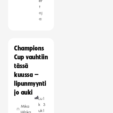
er
t
oj
a:
Champions
Cup vauhtiin
tässä
kuussa –
lipunmyynti
jo auki
Lu
1
k
3
Mika
uk
1
Hilska