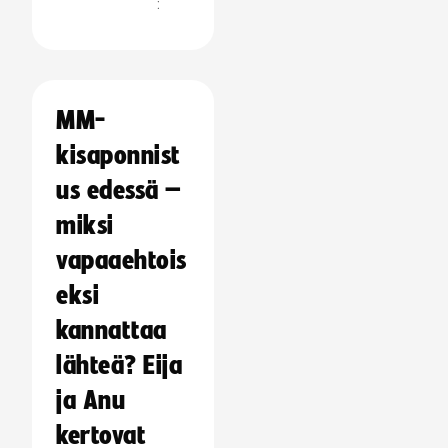
:
MM-
kisaponnist
us edessä –
miksi
vapaaehtois
eksi
kannattaa
lähteä? Eija
ja Anu
kertovat